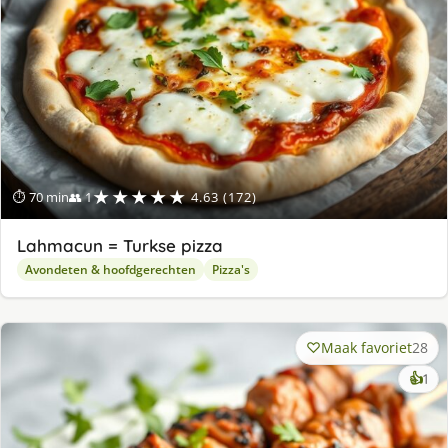
★★★★★
⏱ 70 min
👥 1
4.63 (172)
Lahmacun = Turkse pizza
Avondeten & hoofdgerechten
Pizza's
Maak favoriet
28
ke
👍
1
lek
ge