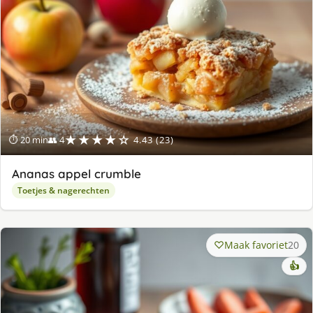
★★★★☆
⏱ 20 min
👥 4
4.43 (23)
Ananas appel crumble
Toetjes & nagerechten
Maak favoriet
20
👍