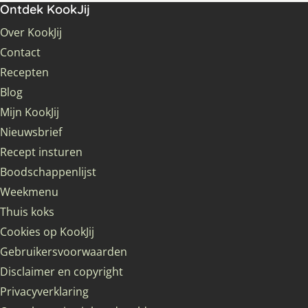
Ontdek KookJij
Over KookJij
Contact
Recepten
Blog
Mijn KookJij
Nieuwsbrief
Recept insturen
Boodschappenlijst
Weekmenu
Thuis koks
Cookies op KookJij
Gebruikersvoorwaarden
Disclaimer en copyright
Privacyverklaring