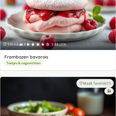
★★★★☆
⏱ 510 min
👥 8
3.83 (23)
Frambozen bavarois
Toetjes & nagerechten
Maak favoriet
10
👍