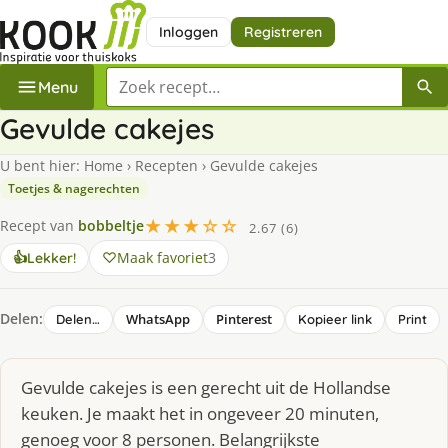
Inloggen
Registreren
Zoek een recept
Menu
Gevulde cakejes
U bent hier:
Home
›
Recepten
›
Gevulde cakejes
Toetjes & nagerechten
★★★☆☆
Recept van
bobbeltje
2.67 (6)
Maak favoriet
3
👍
Lekker!
Delen:
WhatsApp
Pinterest
Delen…
Kopieer link
Print
Gevulde cakejes is een gerecht uit de Hollandse
keuken. Je maakt het in ongeveer 20 minuten,
genoeg voor 8 personen. Belangrijkste