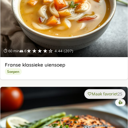
★★★★☆
⏱ 60 min
👥 6
4.44 (207)
Franse klassieke uiensoep
Soepen
Maak favoriet
25
👍