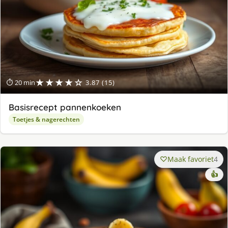
★★★★☆
⏱ 20 min
3.87 (15)
Basisrecept pannenkoeken
Toetjes & nagerechten
Maak favoriet
4
👍