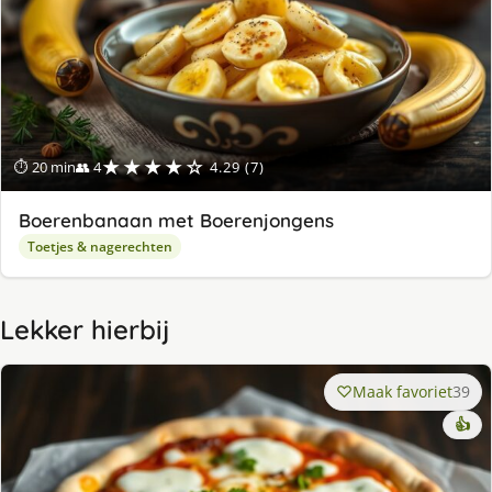
★★★★☆
⏱ 20 min
👥 4
4.29 (7)
Boerenbanaan met Boerenjongens
Toetjes & nagerechten
Lekker hierbij
Maak favoriet
39
👍