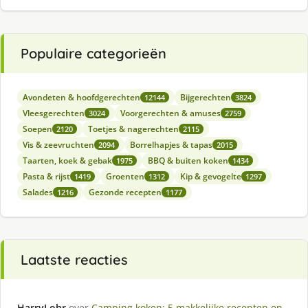
Populaire categorieën
Avondeten & hoofdgerechten
Bijgerechten
12144
3824
Vleesgerechten
Voorgerechten & amuses
3024
2759
Soepen
Toetjes & nagerechten
2120
2115
Vis & zeevruchten
Borrelhapjes & tapas
2094
2015
Taarten, koek & gebak
BBQ & buiten koken
1975
1434
Pasta & rijst
Groenten
Kip & gevogelte
1419
1312
1297
Salades
Gezonde recepten
1216
1177
Laatste reacties
HarryLohr
over
Camping koken: 5 makkelijke recepten en