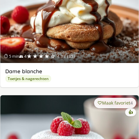
★★★★☆
⏱ 5 min
👥 4
4.03 (35)
Dame blanche
Toetjes & nagerechten
Maak favoriet
4
👍