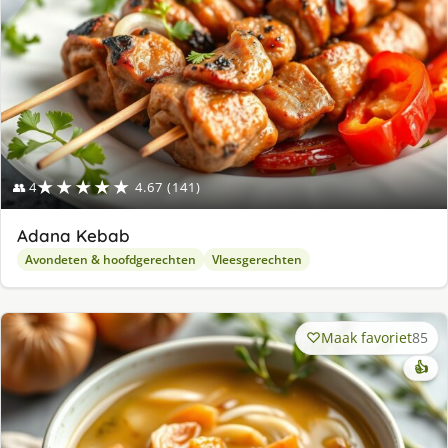
★★★★★
👥 4
4.67 (141)
Adana Kebab
Avondeten & hoofdgerechten
Vleesgerechten
Maak favoriet
85
👍