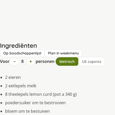
Ingrediënten
Op boodschappenlijst
Plan in weekmenu
−
+
Voor
8
personen
Metrisch
US cups/oz
2 eieren
2 eetlepels melk
8 theelepels lemon curd (pot a 340 g)
poedersuiker om te bestrooien
bloem om te bestuiven