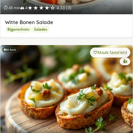
★★★★☆
⏱ 45 min
👥 4
4.33 (3)
Witte Bonen Salade
Bijgerechten
Salades
AI-kok
Maak favoriet
4
👍