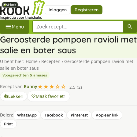
AI-kok
AI-kok
AI-kok
AI-kok
AI-kok
AI-kok
Inloggen
Registreren
Zoek een recept
Menu
Geroosterde pompoen ravioli met
salie en boter saus
U bent hier:
Home
›
Recepten
›
Geroosterde pompoen ravioli met
salie en boter saus
Voorgerechten & amuses
★★★☆☆
Recept van
Ronny
2.5 (2)
Maak favoriet
1
👍
Lekker!
Delen:
WhatsApp
Facebook
Pinterest
Kopieer link
Print