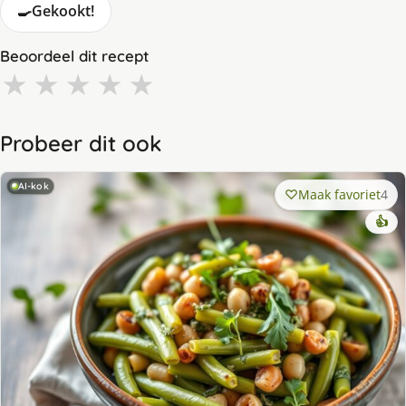
🍳
Gekookt!
Beoordeel dit recept
★
★
★
★
★
Probeer dit ook
AI-kok
Maak favoriet
4
👍