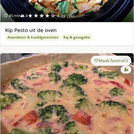
★★★★☆
⏱ 45 min
👥 4
4.39 (96)
Kip Pesto uit de oven
Avondeten & hoofdgerechten
Kip & gevogelte
Maak favoriet
3
👍