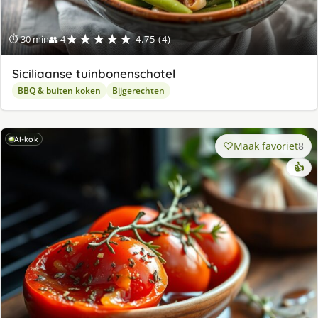
★★★★★
⏱ 30 min
👥 4
4.75 (4)
Siciliaanse tuinbonenschotel
BBQ & buiten koken
Bijgerechten
AI-kok
Maak favoriet
8
👍