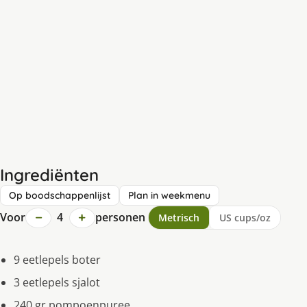
Ingrediënten
Op boodschappenlijst
Plan in weekmenu
−
+
Voor
4
personen
Metrisch
US cups/oz
9 eetlepels boter
3 eetlepels sjalot
240 gr pompoenpuree