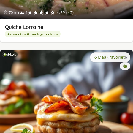
★★★★☆
⏱ 70 min
👥 4
4.29 (45)
Quiche Lorraine
Avondeten & hoofdgerechten
AI-kok
Maak favoriet
6
👍