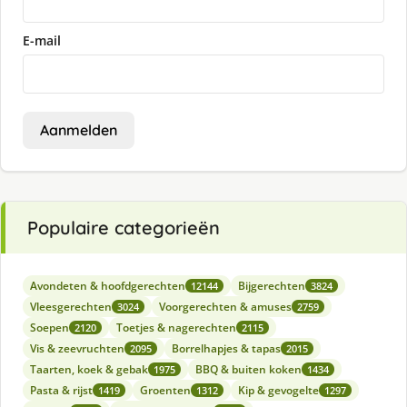
E-mail
Aanmelden
Populaire categorieën
Avondeten & hoofdgerechten
Bijgerechten
12144
3824
Vleesgerechten
Voorgerechten & amuses
3024
2759
Soepen
Toetjes & nagerechten
2120
2115
Vis & zeevruchten
Borrelhapjes & tapas
2095
2015
Taarten, koek & gebak
BBQ & buiten koken
1975
1434
Pasta & rijst
Groenten
Kip & gevogelte
1419
1312
1297