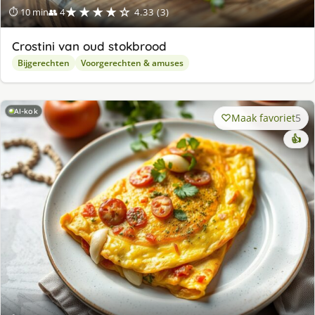
★★★★☆
⏱ 10 min
👥 4
4.33 (3)
Crostini van oud stokbrood
Bijgerechten
Voorgerechten & amuses
AI-kok
Maak favoriet
5
👍