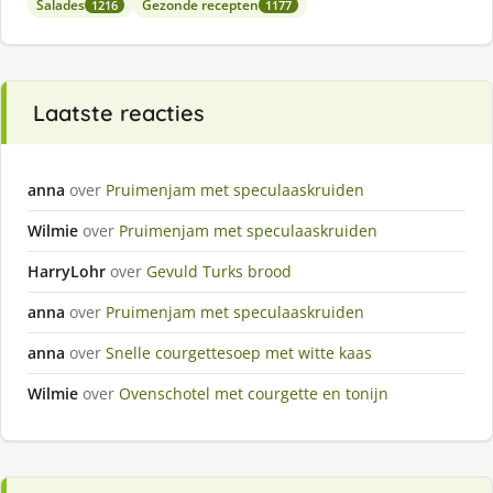
Salades
Gezonde recepten
1216
1177
Laatste reacties
anna
over
Pruimenjam met speculaaskruiden
Wilmie
over
Pruimenjam met speculaaskruiden
HarryLohr
over
Gevuld Turks brood
anna
over
Pruimenjam met speculaaskruiden
anna
over
Snelle courgettesoep met witte kaas
Wilmie
over
Ovenschotel met courgette en tonijn