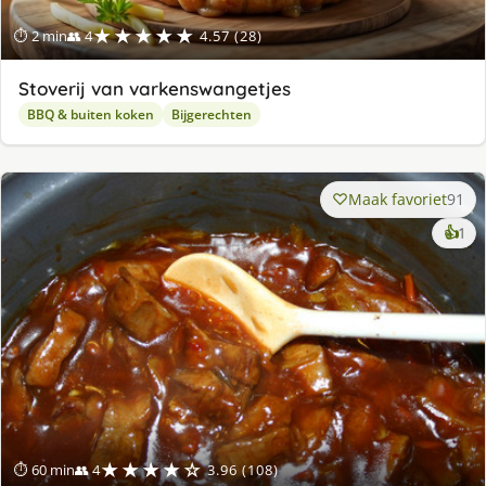
★★★★★
⏱ 2 min
👥 4
4.57 (28)
Stoverij van varkenswangetjes
BBQ & buiten koken
Bijgerechten
Maak favoriet
91
ke
👍
1
lek
ge
★★★★☆
⏱ 60 min
👥 4
3.96 (108)