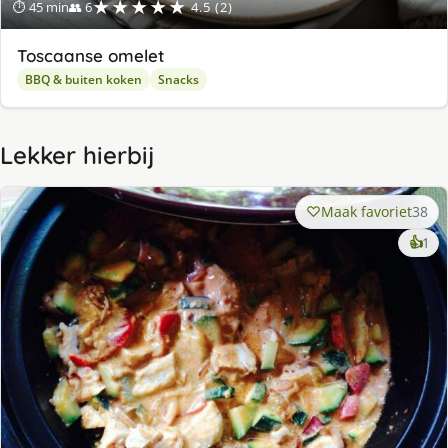
★★★★★
⏱ 45 min
👥 6
4.5 (2)
Toscaanse omelet
BBQ & buiten koken
Snacks
Lekker hierbij
Maak favoriet
38
ke
👍
1
lek
ge