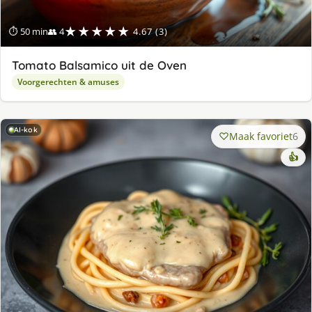
★★★★★
⏱ 50 min
👥 4
4.67 (3)
Tomato Balsamico uit de Oven
Voorgerechten & amuses
AI-kok
Maak favoriet
6
👍