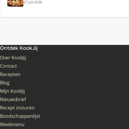
27 juli 2026
Ontdek KookJij
Over KookJij
Contact
Recepten
Blog
Mijn KookJij
Nieuwsbrief
Recept insturen
Boodschappenlijst
Weekmenu