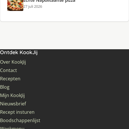
27 juli 2026
Ontdek KookJij
Over KookJij
Contact
Recepten
Blog
Mijn KookJij
Nieuwsbrief
Recept insturen
Boodschappenlijst
Weekmenu