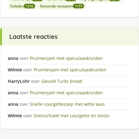
Salades
Gezonde recepten
1216
1177
Laatste reacties
anna
over
Pruimenjam met speculaaskruiden
Wilmie
over
Pruimenjam met speculaaskruiden
HarryLohr
over
Gevuld Turks brood
anna
over
Pruimenjam met speculaaskruiden
anna
over
Snelle courgettesoep met witte kaas
Wilmie
over
Ovenschotel met courgette en tonijn