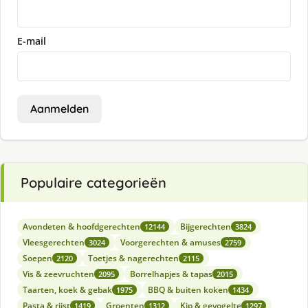
E-mail
Aanmelden
Populaire categorieën
Avondeten & hoofdgerechten
Bijgerechten
12144
3824
Vleesgerechten
Voorgerechten & amuses
3024
2759
Soepen
Toetjes & nagerechten
2120
2115
Vis & zeevruchten
Borrelhapjes & tapas
2095
2015
Taarten, koek & gebak
BBQ & buiten koken
1975
1434
Pasta & rijst
Groenten
Kip & gevogelte
1419
1312
1297