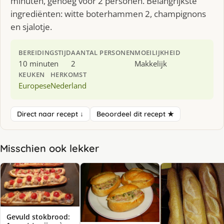
minuten, genoeg voor 2 personen. Belangrijkste
ingrediënten: witte boterhammen 2, champignons
en sjalotje.
BEREIDINGSTIJD
AANTAL PERSONEN
MOEILIJKHEID
10 minuten
2
Makkelijk
KEUKEN
HERKOMST
Europese
Nederland
Direct naar recept ↓
Beoordeel dit recept ★
Misschien ook lekker
Gevuld stokbrood: