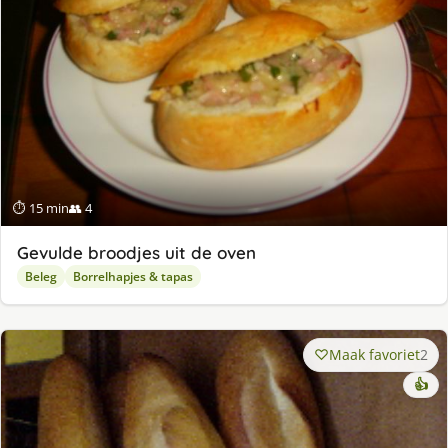
⏱ 15 min
👥 4
Gevulde broodjes uit de oven
Beleg
Borrelhapjes & tapas
Maak favoriet
2
👍