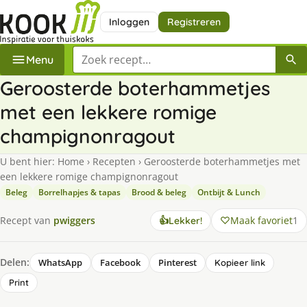
Inloggen
Registreren
Zoek een recept
Menu
Geroosterde boterhammetjes
met een lekkere romige
champignonragout
U bent hier:
Home
›
Recepten
›
Geroosterde boterhammetjes met
een lekkere romige champignonragout
Beleg
Borrelhapjes & tapas
Brood & beleg
Ontbijt & Lunch
Maak favoriet
1
Recept van
pwiggers
👍
Lekker!
Delen:
WhatsApp
Facebook
Pinterest
Kopieer link
Print