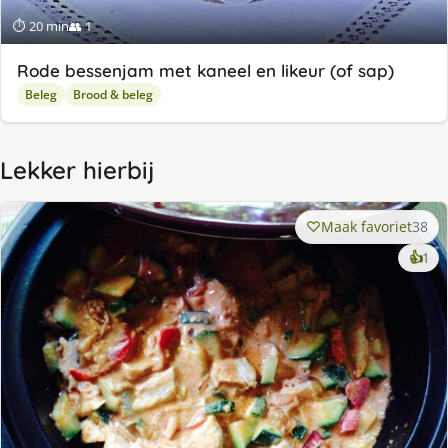
⏱ 20 min
👥 1
Rode bessenjam met kaneel en likeur (of sap)
Beleg
Brood & beleg
Lekker hierbij
Maak favoriet
38
ke
👍
1
lek
ge