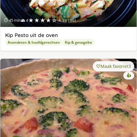
★★★★☆
⏱ 45 min
👥 4
4.39 (96)
Kip Pesto uit de oven
Avondeten & hoofdgerechten
Kip & gevogelte
Maak favoriet
3
👍