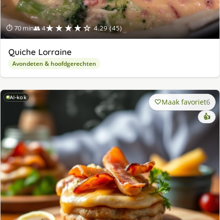
★★★★☆
⏱ 70 min
👥 4
4.29 (45)
Quiche Lorraine
Avondeten & hoofdgerechten
AI-kok
Maak favoriet
6
👍