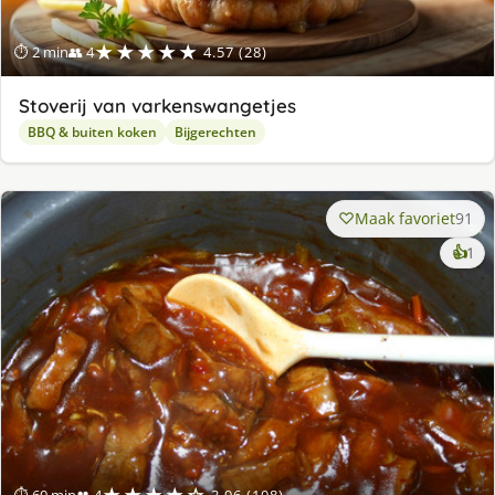
★★★★★
⏱ 2 min
👥 4
4.57 (28)
Stoverij van varkenswangetjes
BBQ & buiten koken
Bijgerechten
Maak favoriet
91
ke
👍
1
lek
ge
★★★★☆
⏱ 60 min
👥 4
3.96 (108)