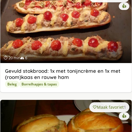
👍
⏱ 20 min
👥 6
Gevuld stokbrood: 1x met tonijncrème en 1x met
(room)kaas en rauwe ham
Beleg
Borrelhapjes & tapas
Maak favoriet
1
👍