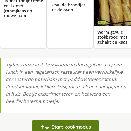
1x met tonijncrème
Gevulde broodjes
en 1x met
uit de oven
(room)kaas en
rauwe ham
Warm gevuld
stokbrood met
gehakt en kaas
Tijdens onze laatste vakantie in Portugal aten bij een
lunch in een vegetarisch restaurant een verrukkelijke
geroosterde boterham met paddenstoelenragout.
Zondagmiddag lekkere trek, maar alleen champignons
in huis. Beetje experimenteren en het werd een
heerlijk boterhammetje.
👩‍🍳 Start kookmodus