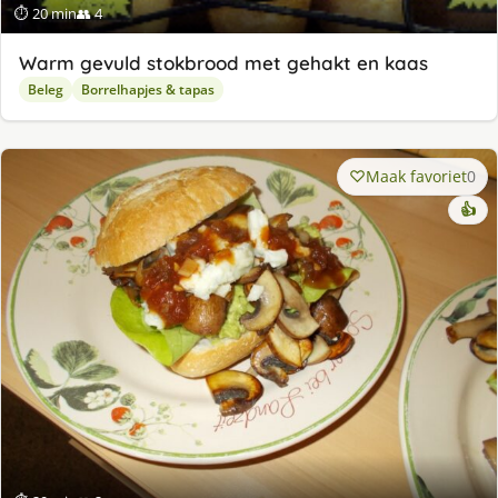
⏱ 20 min
👥 4
Warm gevuld stokbrood met gehakt en kaas
Beleg
Borrelhapjes & tapas
Maak favoriet
0
👍