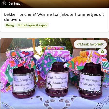
⏱ 10 min
👥 4
Lekker lunchen? Warme tonijnboterhammetjes uit
de oven.
Beleg
Borrelhapjes & tapas
Maak favoriet
0
👍