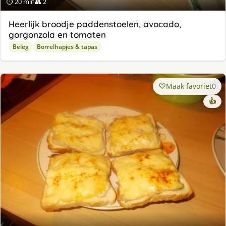
⏱ 20 min
👥 2
Heerlijk broodje paddenstoelen, avocado,
gorgonzola en tomaten
Beleg
Borrelhapjes & tapas
Maak favoriet
0
👍