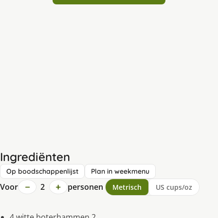
Ingrediënten
Op boodschappenlijst
Plan in weekmenu
−
+
Voor
2
personen
Metrisch
US cups/oz
4 witte boterhammen 2