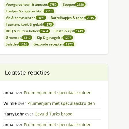
Voorgerechten & amuses
Soepen
2759
2120
Toetjes & nagerechten
2115
Vis & zeevruchten
Borrelhapjes & tapas
2095
2015
Taarten, koek & gebak
1975
BBQ & buiten koken
Pasta & rijst
1434
1419
Groenten
Kip & gevogelte
1312
1297
Salades
Gezonde recepten
1216
1177
Laatste reacties
anna
over
Pruimenjam met speculaaskruiden
Wilmie
over
Pruimenjam met speculaaskruiden
HarryLohr
over
Gevuld Turks brood
anna
over
Pruimenjam met speculaaskruiden