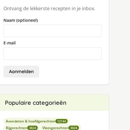
Ontvang de lekkerste recepten in je inbox.
Naam (optioneel)
E-mail
Aanmelden
Populaire categorieën
Avondeten & hoofdgerechten
12144
Bijgerechten
Vleesgerechten
3824
3024