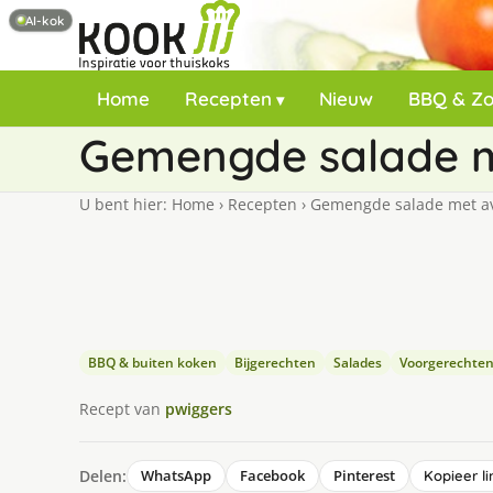
AI-kok
Home
Recepten
Nieuw
BBQ & Z
Gemengde salade m
U bent hier:
Home
›
Recepten
›
Gemengde salade met av
BBQ & buiten koken
Bijgerechten
Salades
Voorgerechte
Recept van
pwiggers
Delen:
WhatsApp
Facebook
Pinterest
Kopieer li