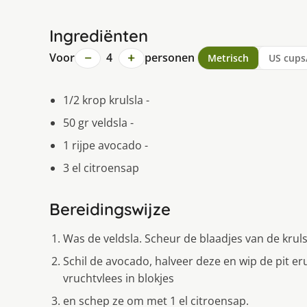
Ingrediënten
−
+
Voor
4
personen
Metrisch
US cups
1/2 krop krulsla -
50 gr veldsla -
1 rijpe avocado -
3 el citroensap
Bereidingswijze
Was de veldsla. Scheur de blaadjes van de krulsl
Schil de avocado, halveer deze en wip de pit erui
vruchtvlees in blokjes
en schep ze om met 1 el citroensap.