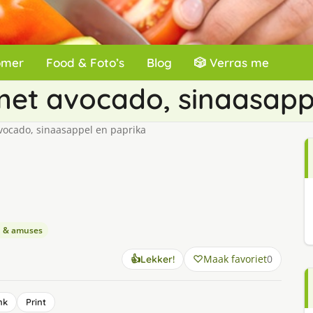
omer
Food & Foto’s
Blog
🎲 Verras me
et avocado, sinaasappe
ocado, sinaasappel en paprika
n & amuses
Maak favoriet
0
👍
Lekker!
nk
Print