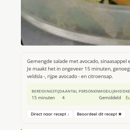
Gemengde salade met avocado, sinaasappel en
Je maakt het in ongeveer 15 minuten, genoeg 
veldsla -, rijpe avocado - en citroensap.
BEREIDINGSTIJD
AANTAL PERSONEN
MOEILIJKHEID
K
15 minuten
4
Gemiddeld
E
Direct naar recept ↓
Beoordeel dit recept ★