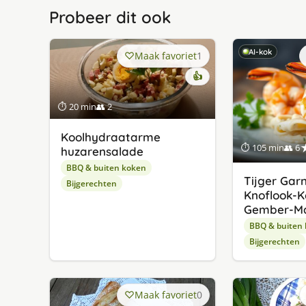
Probeer dit ook
AI-kok
Maak favoriet
1
👍
⏱ 20 min
👥 2
Koolhydraatarme
⏱ 105 min
👥 6
huzarensalade
BBQ & buiten koken
Tijger Gar
Bijgerechten
Knoflook-K
Gember-M
BBQ & buiten
Bijgerechten
Maak favoriet
0