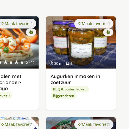
Maak favoriet
1
Maak favoriet
1
👍
👍
★★★★★
5 (1)
⏱ 30 min
👥 1
nalen met
Augurken inmaken in
oriander-
zoetzuur
ayo
BBQ & buiten koken
 koken
Bijgerechten
Maak favoriet
1
Maak favoriet
1