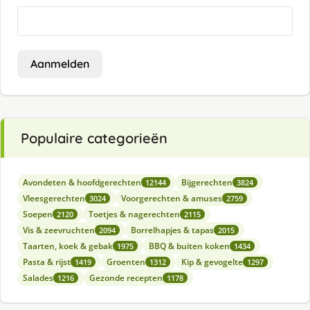
Aanmelden
Populaire categorieën
Avondeten & hoofdgerechten
Bijgerechten
12144
3824
Vleesgerechten
Voorgerechten & amuses
3024
2759
Soepen
Toetjes & nagerechten
2120
2115
Vis & zeevruchten
Borrelhapjes & tapas
2094
2015
Taarten, koek & gebak
BBQ & buiten koken
1975
1434
Pasta & rijst
Groenten
Kip & gevogelte
1419
1312
1297
Salades
Gezonde recepten
1216
1178