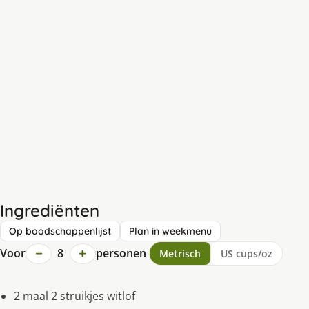
Ingrediënten
Op boodschappenlijst
Plan in weekmenu
−
+
Voor
8
personen
Metrisch
US cups/oz
2 maal 2 struikjes witlof