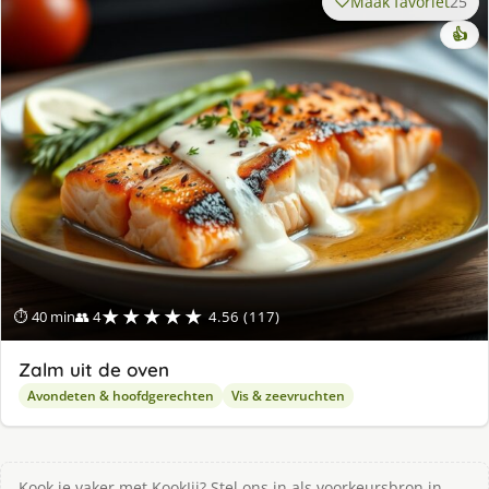
Maak favoriet
25
👍
★★★★★
⏱ 40 min
👥 4
4.56 (117)
Zalm uit de oven
Avondeten & hoofdgerechten
Vis & zeevruchten
Kook je vaker met KookJij? Stel ons in als voorkeursbron in