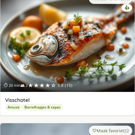
👍
★★★★☆
⏱ 20 min
👥 2
3.8 (10)
Visschotel
Amuse
Borrelhapjes & tapas
Maak favoriet
22