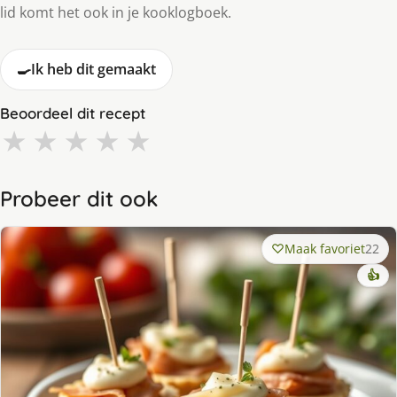
lid komt het ook in je kooklogboek.
🍳
Ik heb dit gemaakt
Beoordeel dit recept
★
★
★
★
★
Probeer dit ook
Maak favoriet
22
👍