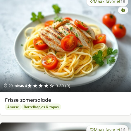
Maak favoriet
18
👍
★★★★☆
⏱ 20 min
👥 4
3.89 (9)
Frisse zomersalade
Amuse
Borrelhapjes & tapas
Maak favoriet
16