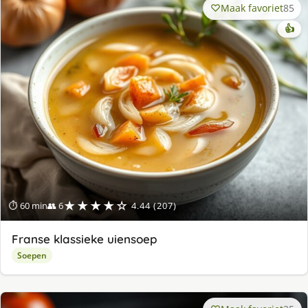
Maak favoriet
85
👍
★★★★☆
⏱ 60 min
👥 6
4.44 (207)
Franse klassieke uiensoep
Soepen