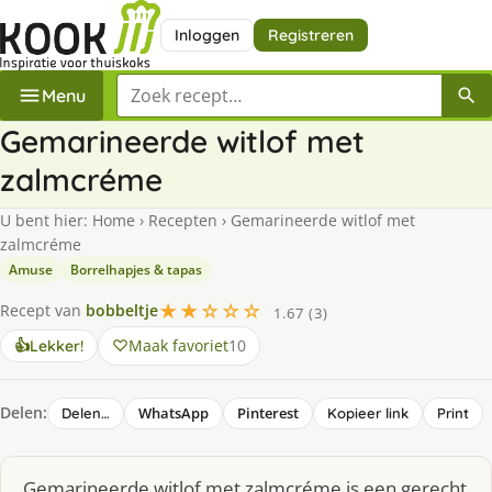
Inloggen
Registreren
Zoek een recept
Menu
Gemarineerde witlof met
zalmcréme
U bent hier:
Home
›
Recepten
›
Gemarineerde witlof met
zalmcréme
Amuse
Borrelhapjes & tapas
★★☆☆☆
Recept van
bobbeltje
1.67 (3)
Maak favoriet
10
👍
Lekker!
Delen:
WhatsApp
Pinterest
Delen…
Kopieer link
Print
Gemarineerde witlof met zalmcréme is een gerecht