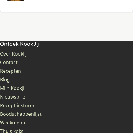
Ontdek KookJij
Over KookJij
Contact
Recepten
Blog
Mijn KookJij
Nieuwsbrief
Recept insturen
Boodschappenlijst
Weekmenu
Thuis koks