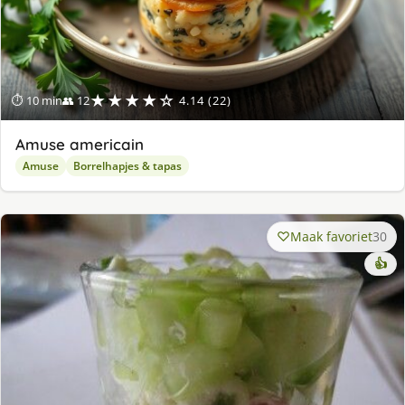
★★★★☆
⏱ 10 min
👥 12
4.14 (22)
Amuse americain
Amuse
Borrelhapjes & tapas
Maak favoriet
30
👍