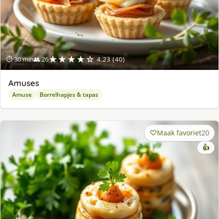
★★★★☆
⏱ 30 min
👥 26
4.23 (40)
Amuses
Amuse
Borrelhapjes & tapas
Maak favoriet
20
👍