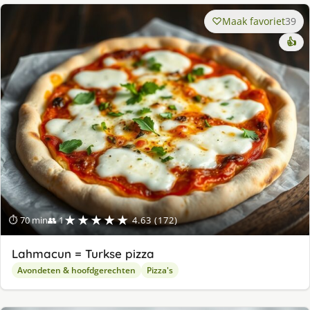
Maak favoriet
39
👍
★★★★★
⏱ 70 min
👥 1
4.63 (172)
Lahmacun = Turkse pizza
Avondeten & hoofdgerechten
Pizza's