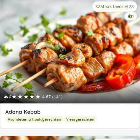
Maak favoriet
28
ke
👍
1
lek
ge
★★★★★
👥 4
4.67 (141)
Adana Kebab
Avondeten & hoofdgerechten
Vleesgerechten