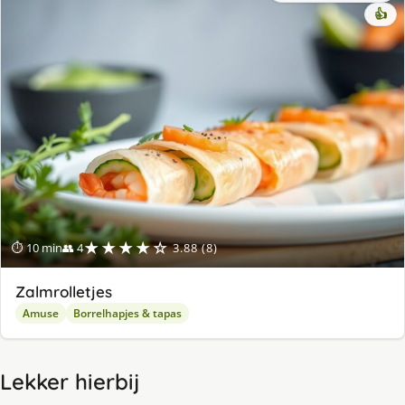
👍
★★★★☆
⏱ 10 min
👥 4
3.88 (8)
Zalmrolletjes
Amuse
Borrelhapjes & tapas
Lekker hierbij