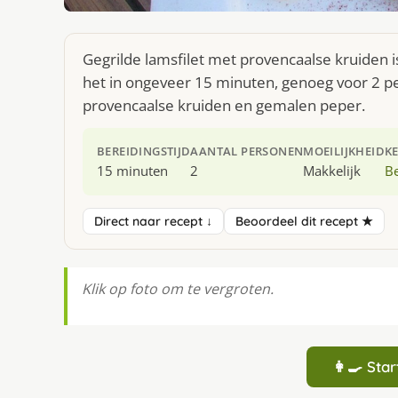
Gegrilde lamsfilet met provencaalse kruiden i
het in ongeveer 15 minuten, genoeg voor 2 per
provencaalse kruiden en gemalen peper.
BEREIDINGSTIJD
AANTAL PERSONEN
MOEILIJKHEID
K
15 minuten
2
Makkelijk
Be
Direct naar recept ↓
Beoordeel dit recept ★
Klik op foto om te vergroten.
👩‍🍳 St