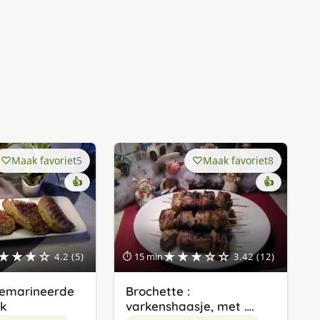
Maak favoriet
5
Maak favoriet
8
👍
👍
★★★☆
★★★☆☆
4.2 (5)
⏱ 15 min
3.42 (12)
gemarineerde
Brochette :
k
varkenshaasje, met ….