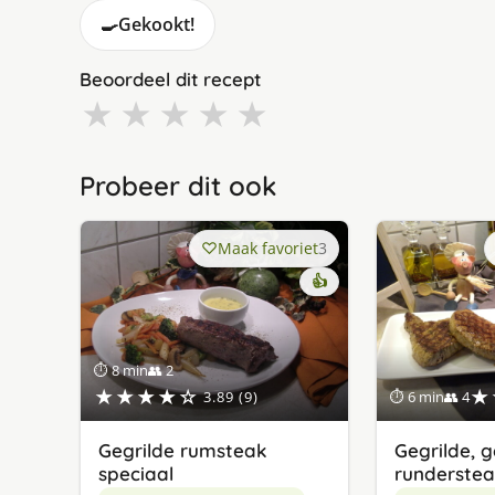
🍳
Gekookt!
Beoordeel dit recept
★
★
★
★
★
Probeer dit ook
Maak favoriet
3
👍
⏱ 8 min
👥 2
★★★★☆
★
3.89 (9)
⏱ 6 min
👥 4
Gegrilde rumsteak
Gegrilde, 
speciaal
runderstea