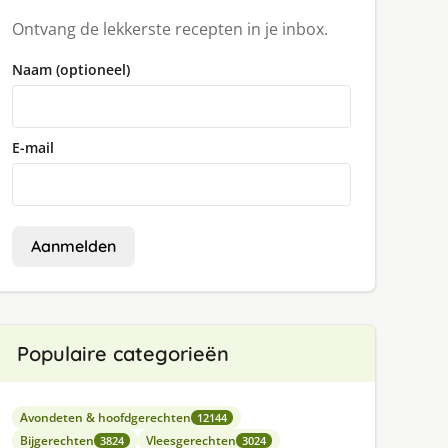
Ontvang de lekkerste recepten in je inbox.
Naam (optioneel)
E-mail
Aanmelden
Populaire categorieën
Avondeten & hoofdgerechten
12144
Bijgerechten
Vleesgerechten
3824
3024