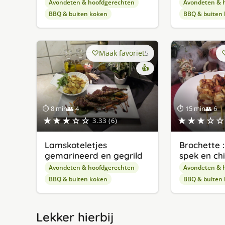
Avondeten & hoofdgerechten
Avondeten & 
BBQ & buiten koken
BBQ & buiten
Maak favoriet
5
👍
⏱ 8 min
👥 4
⏱ 15 min
👥 6
★★★☆☆
★★★☆☆
3.33 (6)
Lamskoteletjes
Brochette :
gemarineerd en gegrild
spek en ch
Avondeten & hoofdgerechten
Avondeten & 
BBQ & buiten koken
BBQ & buiten
Lekker hierbij