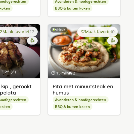
hoofdgerechten
Avondeten & hoofdgerechten
 koken
BBQ & buiten koken
AI-kok
Maak favoriet
12
Maak favoriet
0
👍
👍
3.25 (8)
⏱ 15 min
👥 2
 kip , gerookt
Pita met minuutsteak en
ipolata
humus
hoofdgerechten
Avondeten & hoofdgerechten
 koken
BBQ & buiten koken