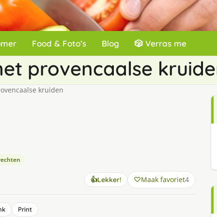
omer
Food & Foto’s
Blog
🎲 Verras me
met provencaalse kruid
rovencaalse kruiden
rechten
Maak favoriet
4
👍
Lekker!
nk
Print