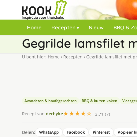
Home
Recepten
Nieuw
BBQ & Z
Gegrilde lamsfilet 
U bent hier:
Home
›
Recepten
›
Gegrilde lamsfilet met p
Avondeten & hoofdgerechten
BBQ & buiten koken
Vleesge
★★★★☆
Recept van
derbyke
3.71 (7)
Delen:
WhatsApp
Facebook
Pinterest
Kopieer li