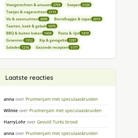
Voorgerechten & amuses
Soepen
2759
2120
Toetjes & nagerechten
2115
Vis & zeevruchten
Borrelhapjes & tapas
2095
2015
Taarten, koek & gebak
1975
BBQ & buiten koken
Pasta & rijst
1434
1419
Groenten
Kip & gevogelte
1312
1297
Salades
Gezonde recepten
1216
1177
Laatste reacties
anna
over
Pruimenjam met speculaaskruiden
Wilmie
over
Pruimenjam met speculaaskruiden
HarryLohr
over
Gevuld Turks brood
anna
over
Pruimenjam met speculaaskruiden