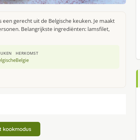
s een gerecht uit de Belgische keuken. Je maakt
sonen. Belangrijkste ingrediënten: lamsfilet,
EUKEN
HERKOMST
lgische
Belgie
art kookmodus