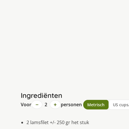
Ingrediënten
−
+
Voor
2
personen
Metrisch
US cups
2 lamsfilet +/- 250 gr het stuk