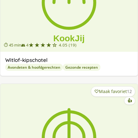
★★★★☆
⏱ 45 min
👥 4
4.05 (19)
Witlof-kipschotel
Avondeten & hoofdgerechten
Gezonde recepten
Maak favoriet
12
👍