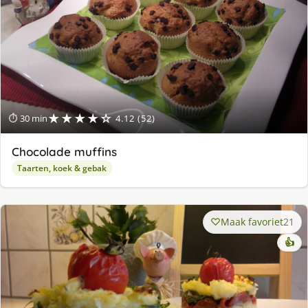
★★★★☆
⏱ 30 min
4.12 (52)
Chocolade muffins
Taarten, koek & gebak
Maak favoriet
21
👍