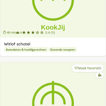
★★★☆☆
⏱ 40 min
👥 4
3.4 (5)
Witlof schotel
Avondeten & hoofdgerechten
Gezonde recepten
Maak favoriet
6
👍