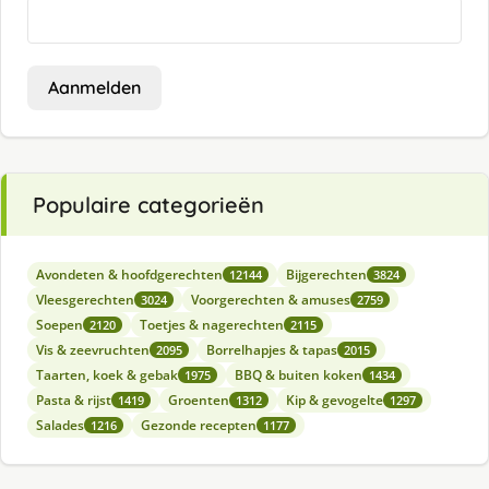
Aanmelden
Populaire categorieën
Avondeten & hoofdgerechten
Bijgerechten
12144
3824
Vleesgerechten
Voorgerechten & amuses
3024
2759
Soepen
Toetjes & nagerechten
2120
2115
Vis & zeevruchten
Borrelhapjes & tapas
2095
2015
Taarten, koek & gebak
BBQ & buiten koken
1975
1434
Pasta & rijst
Groenten
Kip & gevogelte
1419
1312
1297
Salades
Gezonde recepten
1216
1177