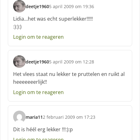
deetje1960
5 april 2009 om 19:36
s
c
Lidia…het was echt superlekker!!!!!
h
:):):)
r
e
Login om te reageren
e
f
:
deetje1960
5 april 2009 om 12:28
s
c
Het vlees staat nu lekker te pruttelen en ruikt al
h
heeeeeeerlijk!!
r
e
Login om te reageren
e
f
:
maria11
2 februari 2009 om 17:23
s
c
Dit is héél erg lekker !!!:):p
h
Login om te reageren
r