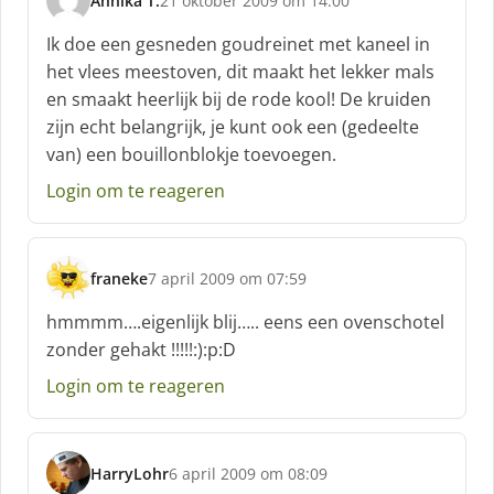
Annika T.
21 oktober 2009 om 14:00
s
c
Ik doe een gesneden goudreinet met kaneel in
h
het vlees meestoven, dit maakt het lekker mals
r
en smaakt heerlijk bij de rode kool! De kruiden
e
zijn echt belangrijk, je kunt ook een (gedeelte
e
f
van) een bouillonblokje toevoegen.
:
Login om te reageren
franeke
7 april 2009 om 07:59
s
c
hmmmm….eigenlijk blij….. eens een ovenschotel
h
zonder gehakt !!!!!:):p:D
r
e
Login om te reageren
e
f
:
HarryLohr
6 april 2009 om 08:09
s