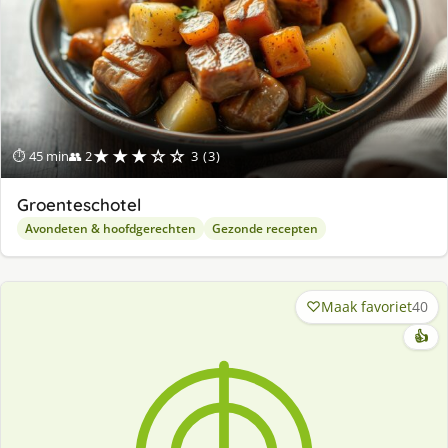
★★★☆☆
⏱ 45 min
👥 2
3 (3)
Groenteschotel
Avondeten & hoofdgerechten
Gezonde recepten
Maak favoriet
40
👍