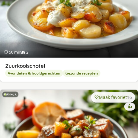
⏱ 50 min
👥 2
Zuurkoolschotel
Avondeten & hoofdgerechten
Gezonde recepten
AI-kok
Maak favoriet
16
👍