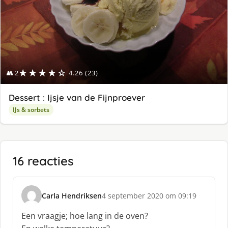
★★★★☆
👥 2
4.26 (23)
Dessert : Ijsje van de Fijnproever
IJs & sorbets
16 reacties
Carla Hendriksen
4 september 2020 om 09:19
s
c
Een vraagje; hoe lang in de oven?
h