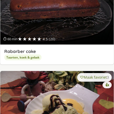
★★★★★
⏱ 60 min
4.5 (20)
Rabarber cake
Taarten, koek & gebak
Maak favoriet
3
👍