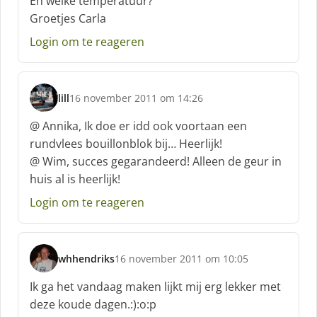
En welke temperatuur?
r
Groetjes Carla
e
e
Login om te reageren
f
:
lill
16 november 2011 om 14:26
s
c
@ Annika, Ik doe er idd ook voortaan een
h
rundvlees bouillonblok bij… Heerlijk!
r
@ Wim, succes gegarandeerd! Alleen de geur in
e
huis al is heerlijk!
e
f
Login om te reageren
:
whhendriks
16 november 2011 om 10:05
s
c
Ik ga het vandaag maken lijkt mij erg lekker met
h
deze koude dagen.:):o:p
r