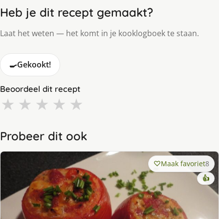
Heb je dit recept gemaakt?
Laat het weten — het komt in je kooklogboek te staan.
🍳
Gekookt!
Beoordeel dit recept
★
★
★
★
★
Probeer dit ook
Maak favoriet
8
👍