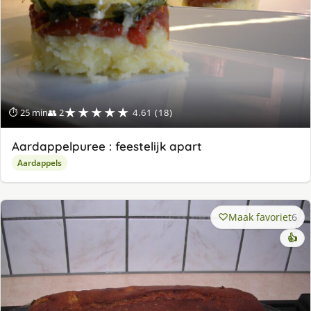
★★★★★
⏱ 25 min
👥 2
4.61 (18)
Aardappelpuree : feestelijk apart
Aardappels
Maak favoriet
6
👍