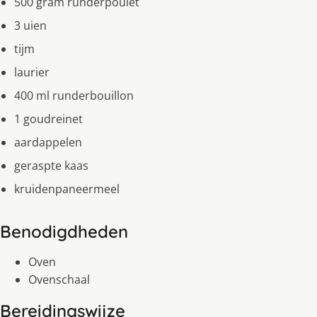
500 gram runderpoulet
3 uien
tijm
laurier
400 ml runderbouillon
1 goudreinet
aardappelen
geraspte kaas
kruidenpaneermeel
Benodigdheden
Oven
Ovenschaal
Bereidingswijze