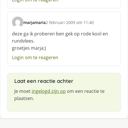
e
e
f
marjamaria
2 februari 2009 om 11:40
:
s
c
deze ga ik proberen ben gek op rode kool en
h
rundvlees.
r
groetjes marja;)
e
e
Login om te reageren
f
:
Laat een reactie achter
Je moet
ingelogd zijn op
om een reactie te
plaatsen.