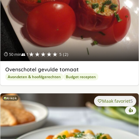
★★★★★
⏱ 50 min
👥 1
5 (2)
Ovenschotel gevulde tomaat
Avondeten & hoofdgerechten
Budget recepten
AI-kok
Maak favoriet
5
👍