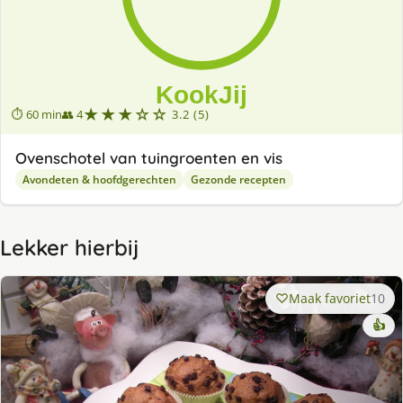
★★★☆☆
⏱ 60 min
👥 4
3.2 (5)
Ovenschotel van tuingroenten en vis
Avondeten & hoofdgerechten
Gezonde recepten
Lekker hierbij
Maak favoriet
10
👍