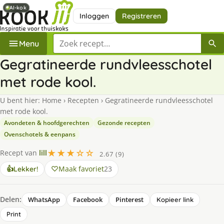
AI-kok
AI-kok
Inloggen
Registreren
Zoek een recept
Menu
Gegratineerde rundvleesschotel
met rode kool.
U bent hier:
Home
›
Recepten
›
Gegratineerde rundvleesschotel
met rode kool.
Avondeten & hoofdgerechten
Gezonde recepten
Ovenschotels & eenpans
★★★☆☆
Recept van
lill
2.67 (9)
Maak favoriet
23
👍
Lekker!
Delen:
WhatsApp
Facebook
Pinterest
Kopieer link
Print