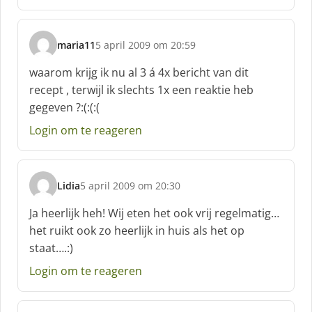
e
f
:
maria11
5 april 2009 om 20:59
s
c
waarom krijg ik nu al 3 á 4x bericht van dit
h
recept , terwijl ik slechts 1x een reaktie heb
r
gegeven ?:(:(:(
e
e
Login om te reageren
f
:
Lidia
5 april 2009 om 20:30
s
c
Ja heerlijk heh! Wij eten het ook vrij regelmatig…
h
het ruikt ook zo heerlijk in huis als het op
r
staat….:)
e
e
Login om te reageren
f
: