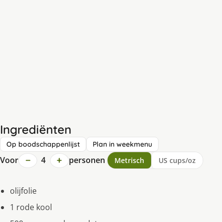
Ingrediënten
Op boodschappenlijst
Plan in weekmenu
−
+
Voor
4
personen
Metrisch
US cups/oz
olijfolie
1 rode kool