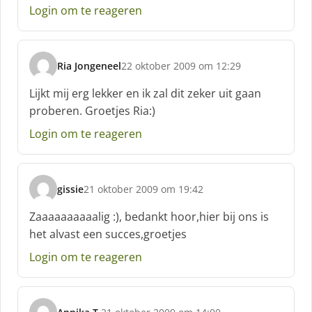
e
Login om te reageren
e
f
:
Ria Jongeneel
22 oktober 2009 om 12:29
s
c
Lijkt mij erg lekker en ik zal dit zeker uit gaan
h
proberen. Groetjes Ria:)
r
e
Login om te reageren
e
f
:
gissie
21 oktober 2009 om 19:42
s
c
Zaaaaaaaaaalig :), bedankt hoor,hier bij ons is
h
het alvast een succes,groetjes
r
e
Login om te reageren
e
f
: