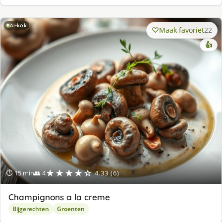
AI-kok
Maak favoriet
22
👍
★★★★☆
⏱ 15 min
👥 4
4.33 (6)
Champignons a la creme
Bijgerechten
Groenten