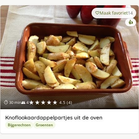
Maak favoriet
14
👍
★★★★★
⏱ 30 min
👥 4
4.5 (4)
Knoflookaardappelpartjes uit de oven
Bijgerechten
Groenten