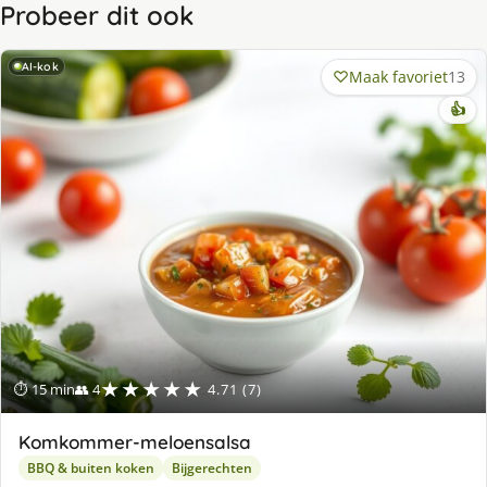
Probeer dit ook
AI-kok
Maak favoriet
13
👍
★★★★★
⏱ 15 min
👥 4
4.71 (7)
Komkommer-meloensalsa
BBQ & buiten koken
Bijgerechten