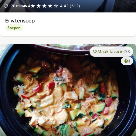
★★★★☆
⏱ 120 min
👥 4
4.42 (612)
Erwtensoep
Soepen
Maak favoriet
38
ke
👍
1
lek
ge