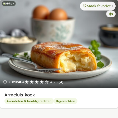
AI-kok
Maak favoriet
9
👍
★★★★☆
⏱ 30 min
👥 4
4.25 (4)
Armeluis-koek
Avondeten & hoofdgerechten
Bijgerechten