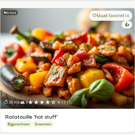
AI-kok
Maak favoriet
14
👍
★★★★☆
⏱ 35 min
👥 4
4.17 (6)
Ratatouille ‘hot stuff’
Bijgerechten
Groenten