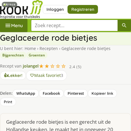
AI-kok
Inloggen
Registreren
Zoek een recept
Menu
Geglaceerde rode bietjes
U bent hier:
Home
›
Recepten
›
Geglaceerde rode bietjes
Bijgerechten
Groenten
★★☆☆☆
Recept van
jolangel
2.4 (5)
Maak favoriet
3
👍
Lekker!
Delen:
WhatsApp
Facebook
Pinterest
Kopieer link
Print
Geglaceerde rode bietjes is een gerecht uit de
Hollandse keuken. Je maakt het in ongeveer 20