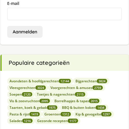
E-mail
Aanmelden
Populaire categorieën
Avondeten & hoofdgerechten
Bijgerechten
12144
3824
Vleesgerechten
Voorgerechten & amuses
3024
2759
Soepen
Toetjes & nagerechten
2120
2115
Vis & zeevruchten
Borrelhapjes & tapas
2095
2015
Taarten, koek & gebak
BBQ & buiten koken
1975
1434
Pasta & rijst
Groenten
Kip & gevogelte
1419
1312
1297
Salades
Gezonde recepten
1216
1177