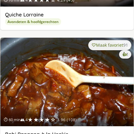
Quiche Lorraine
Avondeten & hoofdgerechten
Maak favoriet
91
ke
👍
1
lek
ge
★★★★☆
⏱ 60 min
👥 4
3.96 (108)