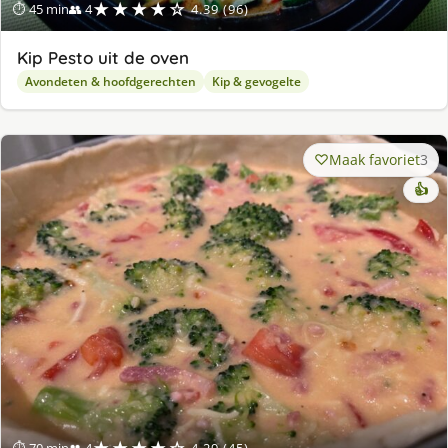
★★★★☆
⏱ 45 min
👥 4
4.39 (96)
Kip Pesto uit de oven
Avondeten & hoofdgerechten
Kip & gevogelte
Maak favoriet
3
👍
★★★★☆
⏱ 70 min
👥 4
4.29 (45)