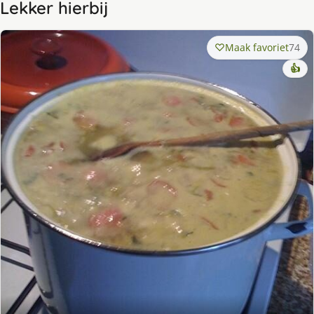
Lekker hierbij
Maak favoriet
74
👍