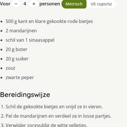
−
+
Voor
4
personen
Metrisch
US cups/oz
500 g kant en klare gekookte rode bietjes
2 mandarijnen
schil van 1 sinaasappel
20 g boter
20 g suiker
zout
zwarte peper
Bereidingswijze
Schil de gekookte bietjes en snijd ze in vieren.
Pel de mandarijnen en verdeel ze in losse partjes.
Verwijder zorgvuldig de witte velletjes.