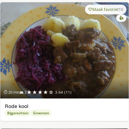
Maak favoriet
10
👍
★★★★☆
⏱ 20 min
👥 2
3.64 (11)
Rode kool
Bijgerechten
Groenten