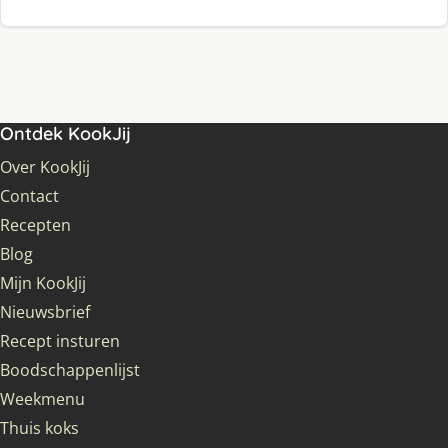
Ontdek KookJij
Over KookJij
Contact
Recepten
Blog
Mijn KookJij
Nieuwsbrief
Recept insturen
Boodschappenlijst
Weekmenu
Thuis koks