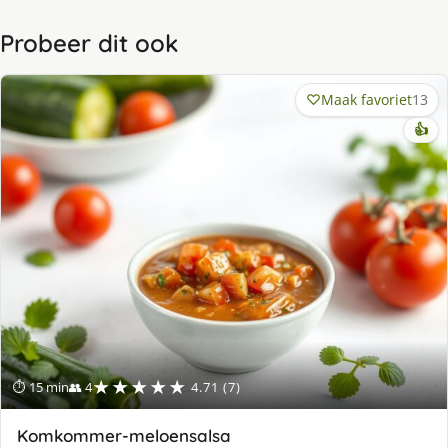
Probeer dit ook
Maak favoriet
13
👍
★★★★★
⏱ 15 min
👥 4
4.71 (7)
Komkommer-meloensalsa