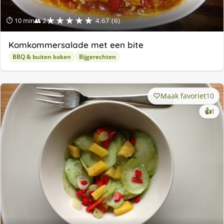
★★★★★
⏱ 10 min
👥 2
4.67 (6)
Komkommersalade met een bite
BBQ & buiten koken
Bijgerechten
Maak favoriet
10
ke
👍
1
lek
ge