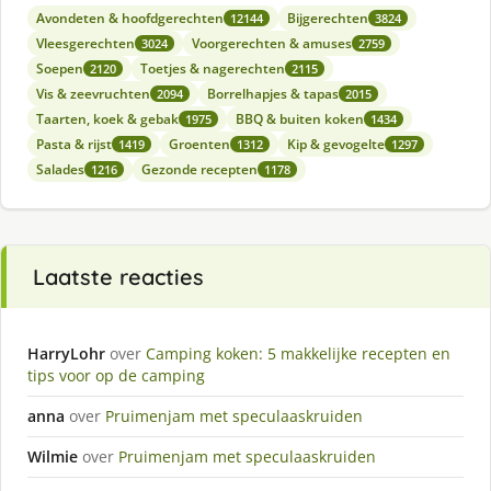
Avondeten & hoofdgerechten
Bijgerechten
12144
3824
Vleesgerechten
Voorgerechten & amuses
3024
2759
Soepen
Toetjes & nagerechten
2120
2115
Vis & zeevruchten
Borrelhapjes & tapas
2094
2015
Taarten, koek & gebak
BBQ & buiten koken
1975
1434
Pasta & rijst
Groenten
Kip & gevogelte
1419
1312
1297
Salades
Gezonde recepten
1216
1178
Laatste reacties
HarryLohr
over
Camping koken: 5 makkelijke recepten en
tips voor op de camping
anna
over
Pruimenjam met speculaaskruiden
Wilmie
over
Pruimenjam met speculaaskruiden