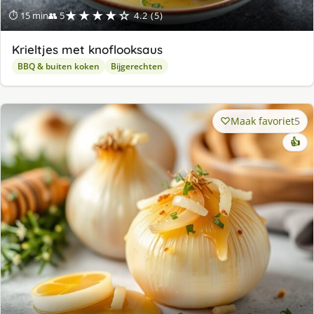
★★★★☆
⏱ 15 min
👥 5
4.2 (5)
Krieltjes met knoflooksaus
BBQ & buiten koken
Bijgerechten
Maak favoriet
5
👍