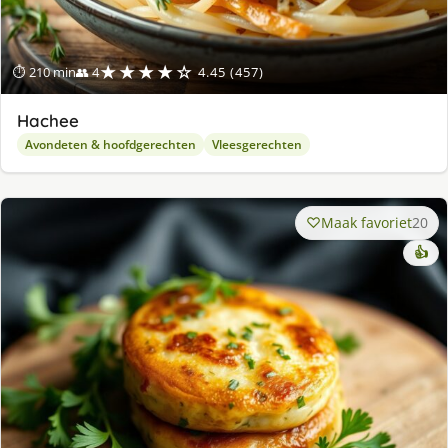
★★★★☆
⏱ 210 min
👥 4
4.45 (457)
Hachee
Avondeten & hoofdgerechten
Vleesgerechten
Maak favoriet
20
👍