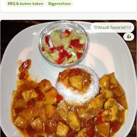
BBQ & buiten koken
Bijgerechten
Maak favoriet
10
👍