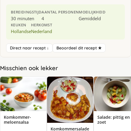
BEREIDINGSTIJD
AANTAL PERSONEN
MOEILIJKHEID
30 minuten
4
Gemiddeld
KEUKEN
HERKOMST
Hollandse
Nederland
Direct naar recept ↓
Beoordeel dit recept ★
Misschien ook lekker
Komkommer-
Salade: pittig en
meloensalsa
zoet
Komkommersalade