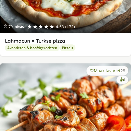
★★★★★
⏱ 70 min
👥 1
4.63 (172)
Lahmacun = Turkse pizza
Avondeten & hoofdgerechten
Pizza's
Maak favoriet
28
ke
👍
1
lek
ge