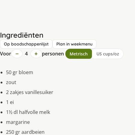
Ingrediënten
Op boodschappenlijst
Plan in weekmenu
−
+
Voor
4
personen
Metrisch
US cups/oz
50 gr bloem
zout
2 zakjes vanillesuiker
1 ei
1½ dl halfvolle melk
margarine
250 gr aardbeien