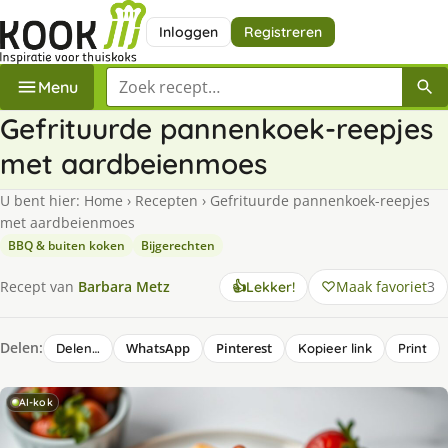
Inloggen
Registreren
Zoek een recept
Menu
Gefrituurde pannenkoek-reepjes
met aardbeienmoes
U bent hier:
Home
›
Recepten
›
Gefrituurde pannenkoek-reepjes
met aardbeienmoes
BBQ & buiten koken
Bijgerechten
Maak favoriet
3
Recept van
Barbara Metz
👍
Lekker!
Delen:
WhatsApp
Pinterest
Delen…
Kopieer link
Print
AI-kok