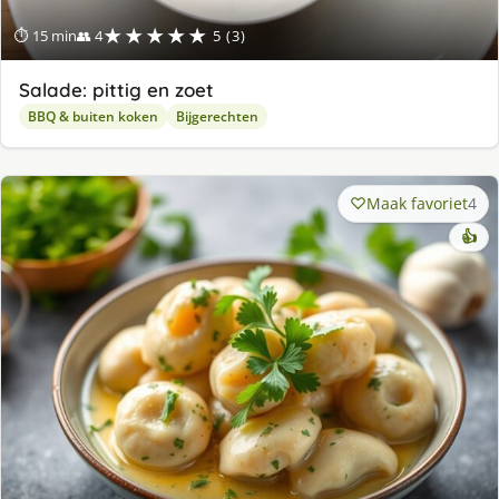
★★★★★
⏱ 15 min
👥 4
5 (3)
Salade: pittig en zoet
BBQ & buiten koken
Bijgerechten
Maak favoriet
4
👍