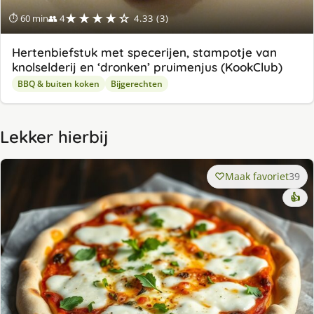
★★★★☆
⏱ 60 min
👥 4
4.33 (3)
Hertenbiefstuk met specerijen, stampotje van
knolselderij en ‘dronken’ pruimenjus (KookClub)
BBQ & buiten koken
Bijgerechten
Lekker hierbij
Maak favoriet
39
👍