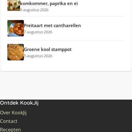
komkommer, paprika en ei
9 augustus 2026
Preitaart met cantharellen
7 augustus 2026
Groene kool stamppot
5 augustus 2026
Ontdek KookJij
Over KookJij
Contact
Recepten