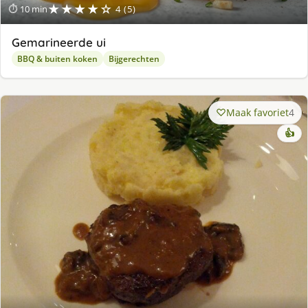
★★★★☆
⏱ 10 min
4 (5)
Gemarineerde ui
BBQ & buiten koken
Bijgerechten
Maak favoriet
4
👍