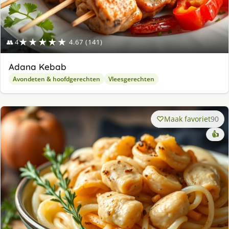
★★★★★
👥 4
4.67 (141)
Adana Kebab
Avondeten & hoofdgerechten
Vleesgerechten
Maak favoriet
90
👍