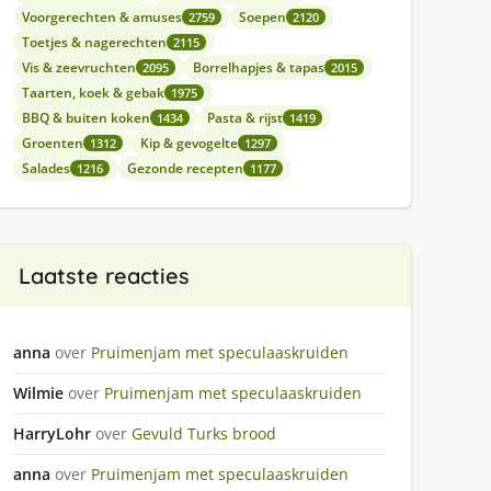
Voorgerechten & amuses
Soepen
2759
2120
Toetjes & nagerechten
2115
Vis & zeevruchten
Borrelhapjes & tapas
2095
2015
Taarten, koek & gebak
1975
BBQ & buiten koken
Pasta & rijst
1434
1419
Groenten
Kip & gevogelte
1312
1297
Salades
Gezonde recepten
1216
1177
Laatste reacties
anna
over
Pruimenjam met speculaaskruiden
Wilmie
over
Pruimenjam met speculaaskruiden
HarryLohr
over
Gevuld Turks brood
anna
over
Pruimenjam met speculaaskruiden