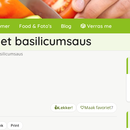
omer
Food & Foto’s
Blog
🎲 Verras me
et basilicumsaus
silicumsaus
Maak favoriet
7
👍
Lekker!
nk
Print