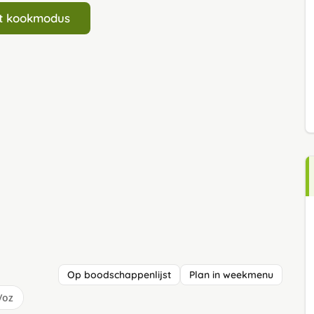
art kookmodus
Op boodschappenlijst
Plan in weekmenu
/oz