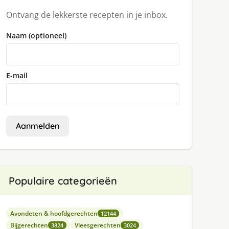
Ontvang de lekkerste recepten in je inbox.
Naam (optioneel)
E-mail
Aanmelden
Populaire categorieën
Avondeten & hoofdgerechten
12144
Bijgerechten
Vleesgerechten
3824
3024