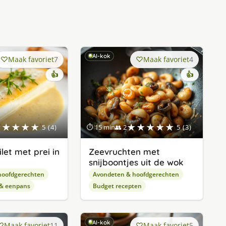
AI-kok
Maak favoriet
7
Maak favoriet
4
👍
👍
★★★★★
★★★★★
5 (4)
⏱ 15 min
👥 2
5 (3)
let met prei in
Zeevruchten met
snijboontjes uit de wok
hoofdgerechten
Avondeten & hoofdgerechten
 & eenpans
Budget recepten
AI-kok
Maak favoriet
11
Maak favoriet
5