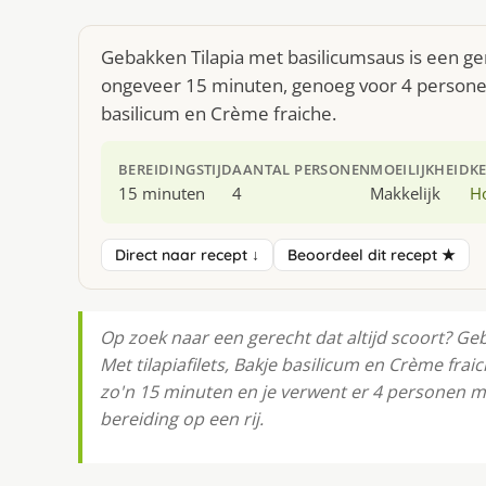
Gebakken Tilapia met basilicumsaus is een ger
ongeveer 15 minuten, genoeg voor 4 personen. 
basilicum en Crème fraiche.
BEREIDINGSTIJD
AANTAL PERSONEN
MOEILIJKHEID
K
15 minuten
4
Makkelijk
H
Direct naar recept ↓
Beoordeel dit recept ★
Op zoek naar een gerecht dat altijd scoort? Ge
Met tilapiafilets, Bakje basilicum en Crème frai
zo'n 15 minuten en je verwent er 4 personen me
bereiding op een rij.