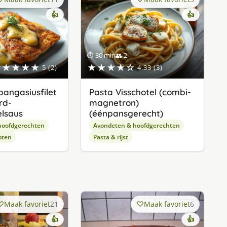
👍
👍
⏱ 30 min
👥 2
★★★★★
★★★★☆
5 (2)
4.33 (3)
angasiusfilet
Pasta Visschotel (combi-
rd-
magnetron)
lsaus
(éénpansgerecht)
hoofdgerechten
Avondeten & hoofdgerechten
pten
Pasta & rijst
Maak favoriet
21
Maak favoriet
6
👍
👍