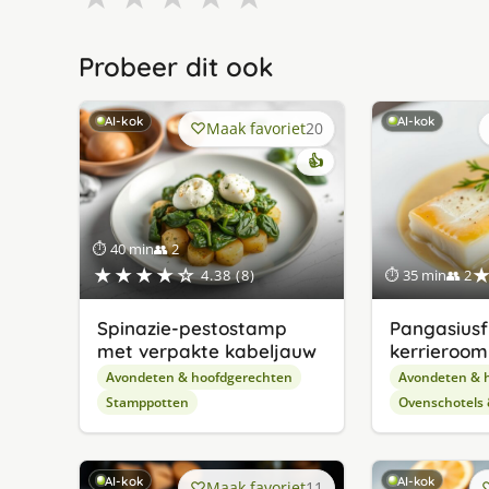
Probeer dit ook
AI-kok
AI-kok
Maak favoriet
20
👍
⏱ 40 min
👥 2
★★★★☆
4.38 (8)
⏱ 35 min
👥 2
Spinazie-pestostamp
Pangasiusfi
met verpakte kabeljauw
kerrieroom
Avondeten & hoofdgerechten
Avondeten & 
Stamppotten
Ovenschotels
AI-kok
AI-kok
Maak favoriet
11