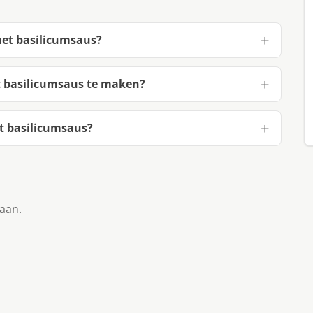
met basilicumsaus?
t basilicumsaus te maken?
t basilicumsaus?
taan.