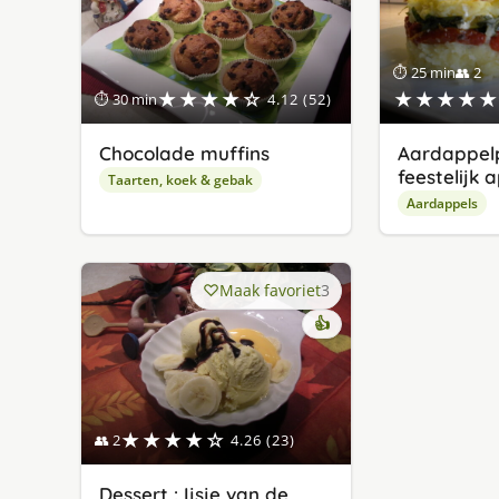
⏱ 25 min
👥 2
★★★★☆
★★★★★
⏱ 30 min
4.12 (52)
Chocolade muffins
Aardappelp
feestelijk 
Taarten, koek & gebak
Aardappels
Maak favoriet
3
👍
★★★★☆
👥 2
4.26 (23)
Dessert : Ijsje van de