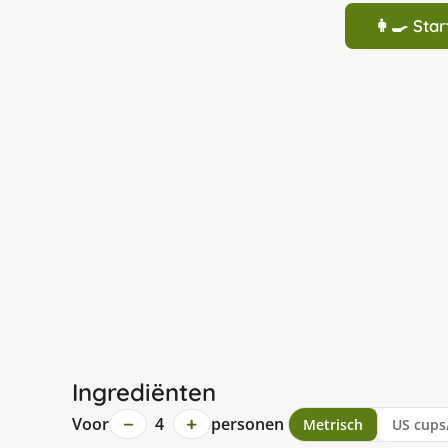
👩‍🍳 St
Ingrediënten
−
+
Voor
4
personen
Metrisch
US cups