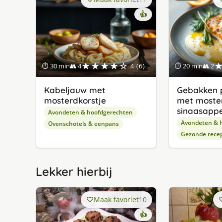
👍
★★★★☆
⏱ 30 min
👥 4
4 (6)
⏱ 20 min
👥 2
Kabeljauw met
Gebakken p
mosterdkorstje
met moste
sinaasappe
Avondeten & hoofdgerechten
Avondeten & 
Ovenschotels & eenpans
Gezonde rece
Lekker hierbij
Maak favoriet
10
👍