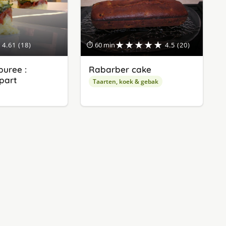
★★★★★
4.61 (18)
⏱ 60 min
4.5 (20)
uree :
Rabarber cake
apart
Taarten, koek & gebak