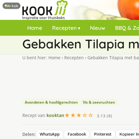
AI-kok
Home
Recepten
Nieuw
BBQ & Z
Gebakken Tilapia m
U bent hier:
Home
›
Recepten
›
Gebakken Tilapia met ba
Avondeten & hoofdgerechten
Vis & zeevruchten
★★★☆☆
Recept van
kooktan
3.13 (8)
Delen:
WhatsApp
Facebook
Pinterest
Kopieer li