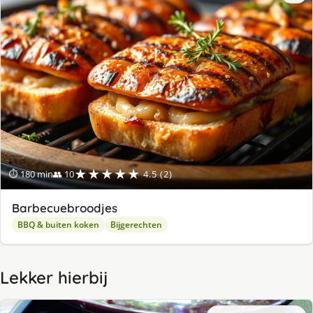
★★★★★
⏱ 180 min
👥 10
4.5 (2)
Barbecuebroodjes
BBQ & buiten koken
Bijgerechten
Lekker hierbij