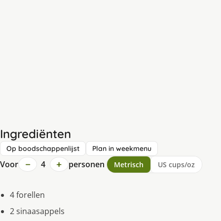
Ingrediënten
Op boodschappenlijst
Plan in weekmenu
−
+
Voor
4
personen
Metrisch
US cups/oz
4 forellen
2 sinaasappels