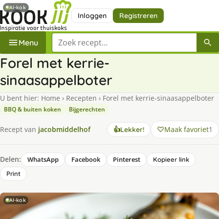
AI-kok
Inloggen
Registreren
Zoek een recept
Menu
Forel met kerrie-
sinaasappelboter
U bent hier:
Home
›
Recepten
›
Forel met kerrie-sinaasappelboter
BBQ & buiten koken
Bijgerechten
Maak favoriet
1
Recept van
jacobmiddelhof
👍
Lekker!
Delen:
WhatsApp
Facebook
Pinterest
Kopieer link
Print
AI-kok