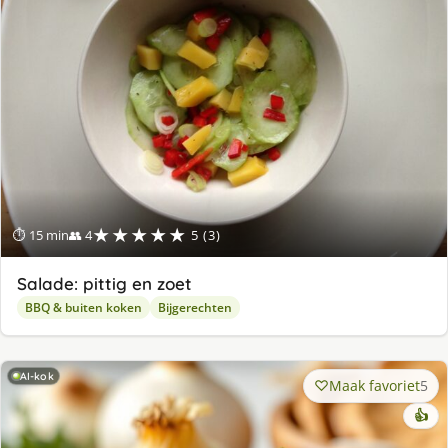
★★★★★
⏱ 15 min
👥 4
5 (3)
Salade: pittig en zoet
BBQ & buiten koken
Bijgerechten
AI-kok
Maak favoriet
5
👍