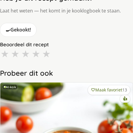
Laat het weten — het komt in je kooklogboek te staan.
🍳
Gekookt!
Beoordeel dit recept
★
★
★
★
★
Probeer dit ook
AI-kok
Maak favoriet
13
👍