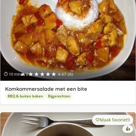
★★★★★
⏱ 10 min
👥 2
4.67 (6)
Komkommersalade met een bite
BBQ & buiten koken
Bijgerechten
Maak favoriet
9
👍