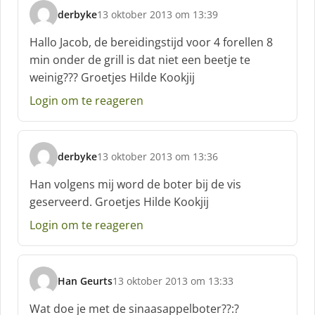
derbyke
13 oktober 2013 om 13:39
s
c
Hallo Jacob, de bereidingstijd voor 4 forellen 8
h
min onder de grill is dat niet een beetje te
r
weinig??? Groetjes Hilde Kookjij
e
e
Login om te reageren
f
:
derbyke
13 oktober 2013 om 13:36
s
c
Han volgens mij word de boter bij de vis
h
geserveerd. Groetjes Hilde Kookjij
r
e
Login om te reageren
e
f
:
Han Geurts
13 oktober 2013 om 13:33
s
c
Wat doe je met de sinaasappelboter??:?