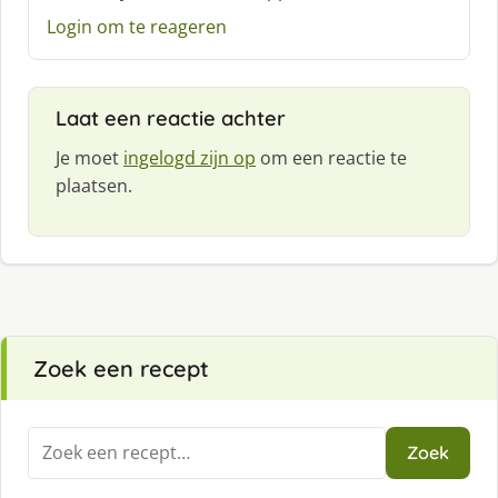
h
Login om te reageren
r
e
e
f
Laat een reactie achter
:
Je moet
ingelogd zijn op
om een reactie te
plaatsen.
Zoek een recept
Zoeken
Zoek
naar: