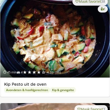
Maak favoriet
38
ke
👍
1
lek
ge
★★★★☆
⏱ 45 min
👥 4
4.39 (96)
Kip Pesto uit de oven
Avondeten & hoofdgerechten
Kip & gevogelte
Maak favoriet
3