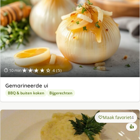
★★★★☆
⏱ 10 min
4 (5)
Gemarineerde ui
BBQ & buiten koken
Bijgerechten
Maak favoriet
4
👍