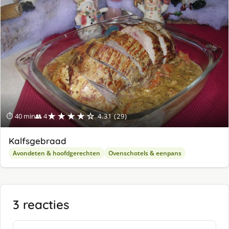
★★★★☆
⏱ 40 min
👥 4
4.31 (29)
Kalfsgebraad
Avondeten & hoofdgerechten
Ovenschotels & eenpans
3 reacties