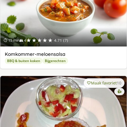
★★★★★
⏱ 15 min
👥 4
4.71 (7)
Komkommer-meloensalsa
BBQ & buiten koken
Bijgerechten
Maak favoriet
10
👍