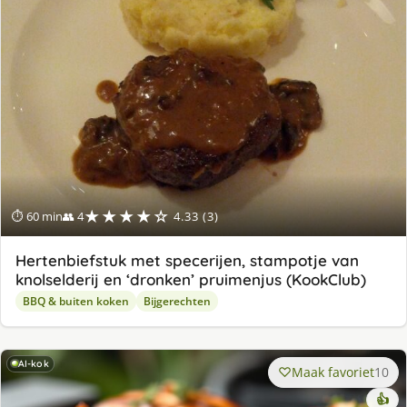
★★★★☆
⏱ 60 min
👥 4
4.33 (3)
Hertenbiefstuk met specerijen, stampotje van
knolselderij en ‘dronken’ pruimenjus (KookClub)
BBQ & buiten koken
Bijgerechten
AI-kok
Maak favoriet
10
👍