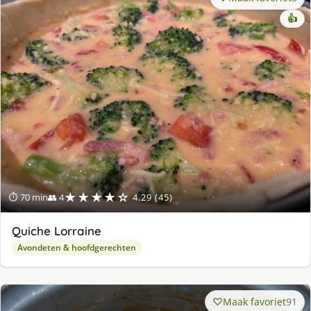
👍
★★★★☆
⏱ 70 min
👥 4
4.29 (45)
Quiche Lorraine
Avondeten & hoofdgerechten
Maak favoriet
91