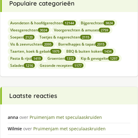
Populaire categorieën
Avondeten & hoofdgerechten
Bijgerechten
12144
3824
Vleesgerechten
Voorgerechten & amuses
3024
2759
Soepen
Toetjes & nagerechten
2120
2115
Vis & zeevruchten
Borrelhapjes & tapas
2095
2015
Taarten, koek & gebak
BBQ & buiten koken
1975
1434
Pasta & rijst
Groenten
Kip & gevogelte
1419
1312
1297
Salades
Gezonde recepten
1216
1177
Laatste reacties
anna
over
Pruimenjam met speculaaskruiden
Wilmie
over
Pruimenjam met speculaaskruiden