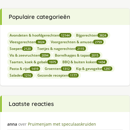
Populaire categorieën
Avondeten & hoofdgerechten
Bijgerechten
12144
3824
Vleesgerechten
Voorgerechten & amuses
3024
2759
Soepen
Toetjes & nagerechten
2120
2115
Vis & zeevruchten
Borrelhapjes & tapas
2094
2015
Taarten, koek & gebak
BBQ & buiten koken
1975
1434
Pasta & rijst
Groenten
Kip & gevogelte
1419
1312
1297
Salades
Gezonde recepten
1216
1177
Laatste reacties
anna
over
Pruimenjam met speculaaskruiden