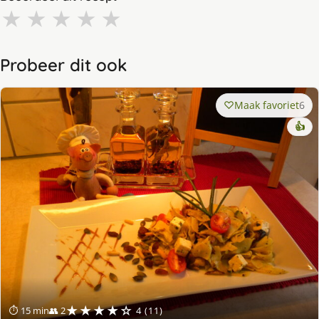
★
★
★
★
★
Probeer dit ook
Maak favoriet
6
👍
★★★★☆
⏱ 15 min
👥 2
4 (11)