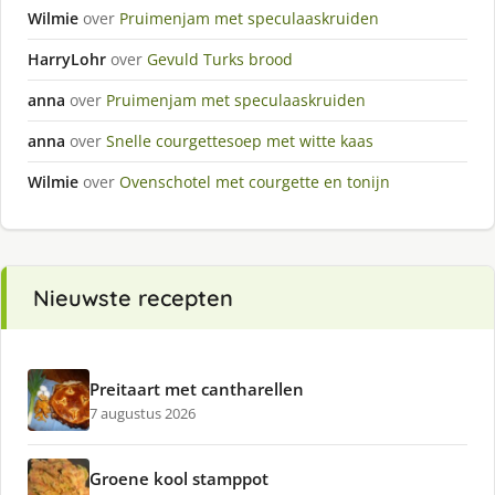
Wilmie
over
Pruimenjam met speculaaskruiden
HarryLohr
over
Gevuld Turks brood
anna
over
Pruimenjam met speculaaskruiden
anna
over
Snelle courgettesoep met witte kaas
Wilmie
over
Ovenschotel met courgette en tonijn
Nieuwste recepten
Preitaart met cantharellen
7 augustus 2026
Groene kool stamppot