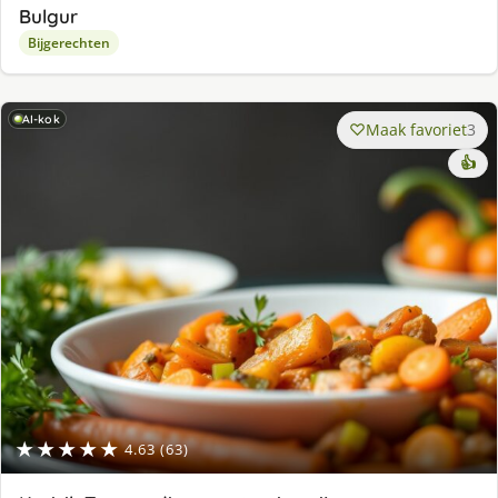
Bulgur
Bijgerechten
AI-kok
Maak favoriet
3
👍
★★★★★
4.63 (63)