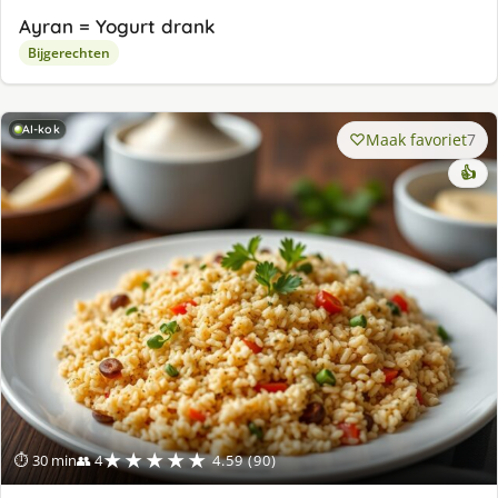
Ayran = Yogurt drank
Bijgerechten
AI-kok
Maak favoriet
7
👍
★★★★★
⏱ 30 min
👥 4
4.59 (90)