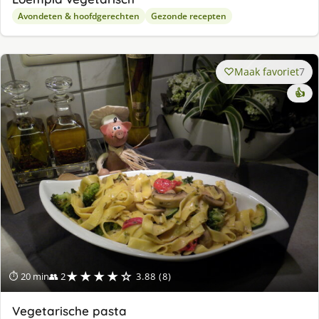
Avondeten & hoofdgerechten
Gezonde recepten
Maak favoriet
7
👍
★★★★☆
⏱ 20 min
👥 2
3.88 (8)
Vegetarische pasta