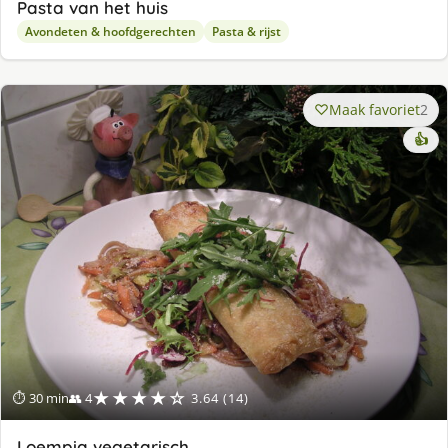
Pasta van het huis
Avondeten & hoofdgerechten
Pasta & rijst
Maak favoriet
2
👍
★★★★☆
⏱ 30 min
👥 4
3.64 (14)
Loempia vegetarisch