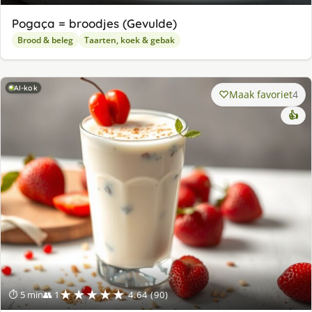
Pogaça = broodjes (Gevulde)
Brood & beleg
Taarten, koek & gebak
AI-kok
Maak favoriet
4
👍
★★★★★
⏱ 5 min
👥 1
4.64 (90)