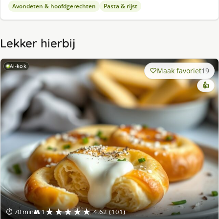
Avondeten & hoofdgerechten
Pasta & rijst
Lekker hierbij
AI-kok
Maak favoriet
19
👍
★★★★★
⏱ 70 min
👥 1
4.62 (101)