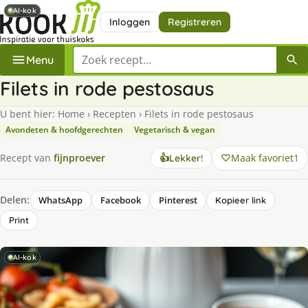
AI-kok
AI-kok
Inloggen
Registreren
Zoek een recept
Menu
Filets in rode pestosaus
U bent hier:
Home
›
Recepten
›
Filets in rode pestosaus
Avondeten & hoofdgerechten
Vegetarisch & vegan
Maak favoriet
1
Recept van
fijnproever
👍
Lekker!
Delen:
WhatsApp
Facebook
Pinterest
Kopieer link
Print
AI-kok