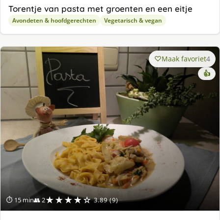
Torentje van pasta met groenten en een eitje
Avondeten & hoofdgerechten
Vegetarisch & vegan
Maak favoriet
4
👍
★★★★☆
⏱ 15 min
👥 2
3.89 (9)