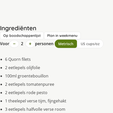
Ingrediënten
Op boodschappenlijst
Plan in weekmenu
−
+
Voor
2
personen
Metrisch
US cups/oz
6 Quorn filets
2 eetlepels olijfolie
100ml groentebouillon
2 eetlepels tomatenpuree
2 eetlepels rode pesto
1 theelepel verse tijm, fijngehakt
3 eetlepels halfvolle verse room