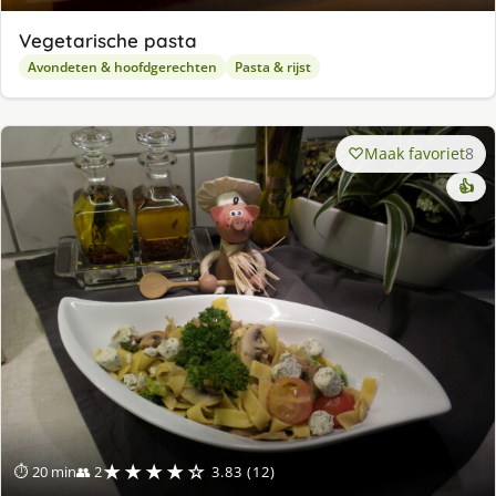
Vegetarische pasta
Avondeten & hoofdgerechten
Pasta & rijst
Maak favoriet
8
👍
★★★★☆
⏱ 20 min
👥 2
3.83 (12)