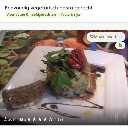
Eenvoudig vegetarisch pasta gerecht
Avondeten & hoofdgerechten
Pasta & rijst
Maak favoriet
1
👍
★★★★☆
⏱ 20 min
👥 2
4 (9)