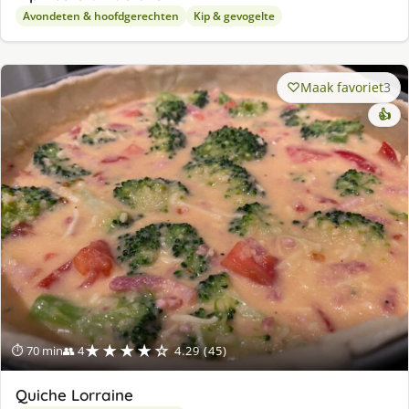
Avondeten & hoofdgerechten
Kip & gevogelte
Maak favoriet
3
👍
★★★★☆
⏱ 70 min
👥 4
4.29 (45)
Quiche Lorraine