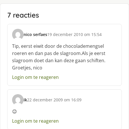
7 reacties
nico serfaes
19 december 2010 om 15:54
s
c
Tip, eerst eiwit door de chocolademengsel
h
roeren en dan pas de slagroom.Als je eerst
r
slagroom doet dan kan deze gaan schiften.
e
Groetjes, nico
e
f
Login om te reageren
:
ik
22 december 2009 om 16:09
s
c
😉
h
Login om te reageren
r
e