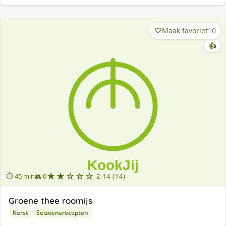
Maak favoriet
10
👍
★★☆☆☆
⏱ 45 min
👥 6
2.14 (14)
Groene thee roomijs
Kerst
Seizoensrecepten