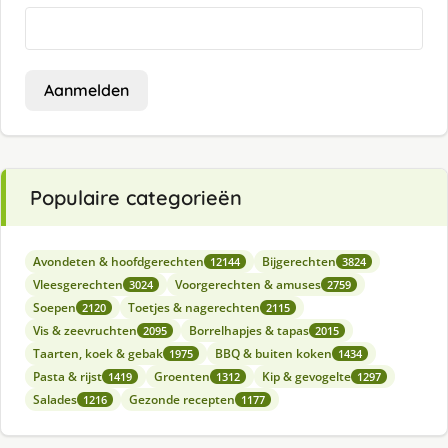
Aanmelden
Populaire categorieën
Avondeten & hoofdgerechten
Bijgerechten
12144
3824
Vleesgerechten
Voorgerechten & amuses
3024
2759
Soepen
Toetjes & nagerechten
2120
2115
Vis & zeevruchten
Borrelhapjes & tapas
2095
2015
Taarten, koek & gebak
BBQ & buiten koken
1975
1434
Pasta & rijst
Groenten
Kip & gevogelte
1419
1312
1297
Salades
Gezonde recepten
1216
1177