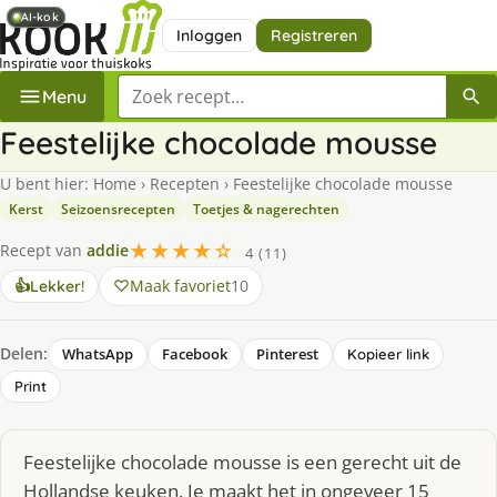
AI-kok
AI-kok
Inloggen
Registreren
Zoek een recept
Menu
Feestelijke chocolade mousse
U bent hier:
Home
›
Recepten
›
Feestelijke chocolade mousse
Kerst
Seizoensrecepten
Toetjes & nagerechten
★★★★☆
Recept van
addie
4 (11)
Maak favoriet
10
👍
Lekker!
Delen:
WhatsApp
Facebook
Pinterest
Kopieer link
Print
Feestelijke chocolade mousse is een gerecht uit de
Hollandse keuken. Je maakt het in ongeveer 15