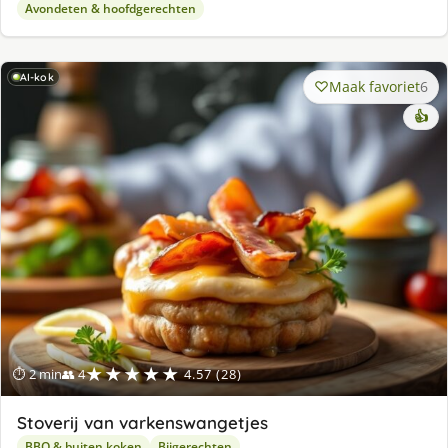
Avondeten & hoofdgerechten
AI-kok
Maak favoriet
6
👍
★★★★★
⏱ 2 min
👥 4
4.57 (28)
Stoverij van varkenswangetjes
BBQ & buiten koken
Bijgerechten