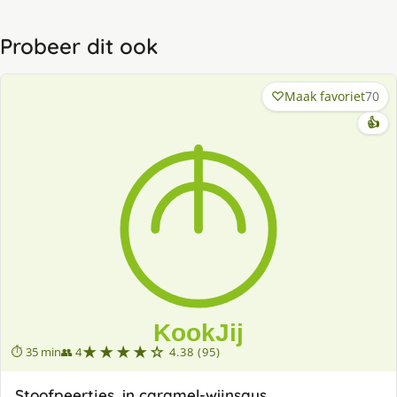
Probeer dit ook
Maak favoriet
70
👍
★★★★☆
⏱ 35 min
👥 4
4.38 (95)
Stoofpeertjes, in caramel-wijnsaus