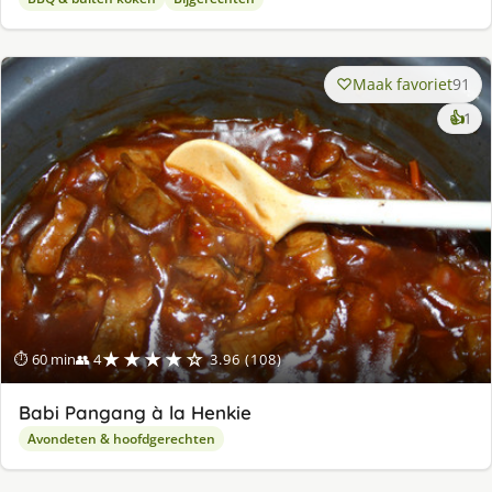
Maak favoriet
91
ke
👍
1
lek
ge
★★★★☆
⏱ 60 min
👥 4
3.96 (108)
Babi Pangang à la Henkie
Avondeten & hoofdgerechten