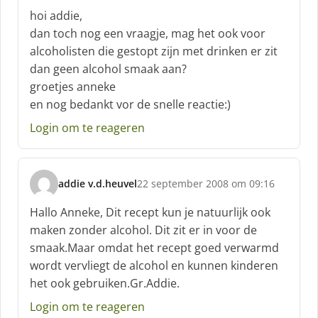
c
hoi addie,
h
dan toch nog een vraagje, mag het ook voor
r
alcoholisten die gestopt zijn met drinken er zit
e
dan geen alcohol smaak aan?
e
f
groetjes anneke
:
en nog bedankt vor de snelle reactie:)
Login om te reageren
addie v.d.heuvel
22 september 2008 om 09:16
s
c
Hallo Anneke, Dit recept kun je natuurlijk ook
h
maken zonder alcohol. Dit zit er in voor de
r
smaak.Maar omdat het recept goed verwarmd
e
wordt vervliegt de alcohol en kunnen kinderen
e
f
het ook gebruiken.Gr.Addie.
:
Login om te reageren