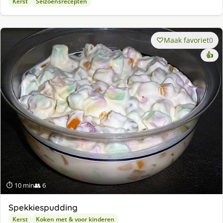
Kerst
Seizoensrecepten
Maak favoriet
0
👍
⏱ 10 min
👥 6
Spekkiespudding
Kerst
Koken met & voor kinderen