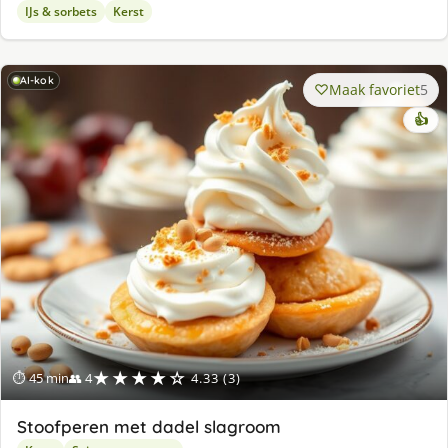
IJs & sorbets
Kerst
AI-kok
Maak favoriet
5
👍
★★★★☆
⏱ 45 min
👥 4
4.33 (3)
Stoofperen met dadel slagroom