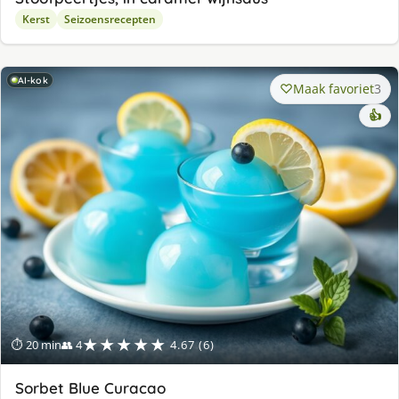
Kerst
Seizoensrecepten
AI-kok
Maak favoriet
3
👍
★★★★★
⏱ 20 min
👥 4
4.67 (6)
Sorbet Blue Curacao