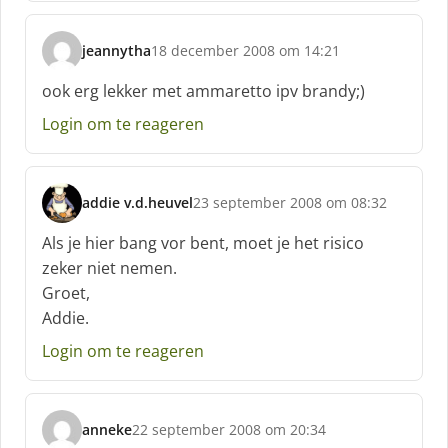
e
f
jeannytha
18 december 2008 om 14:21
:
s
c
ook erg lekker met ammaretto ipv brandy;)
h
Login om te reageren
r
e
e
f
addie v.d.heuvel
23 september 2008 om 08:32
:
s
c
Als je hier bang vor bent, moet je het risico
h
zeker niet nemen.
r
Groet,
e
Addie.
e
f
Login om te reageren
:
anneke
22 september 2008 om 20:34
s