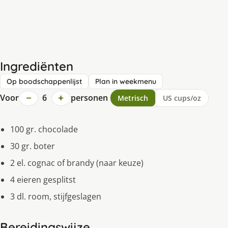
Ingrediënten
Op boodschappenlijst
Plan in weekmenu
−
+
Voor
6
personen
Metrisch
US cups/oz
100 gr. chocolade
30 gr. boter
2 el. cognac of brandy (naar keuze)
4 eieren gesplitst
3 dl. room, stijfgeslagen
Bereidingswijze