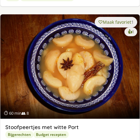
Maak favoriet
1
ke
👍
1
lek
ge
⏱ 60 min
👥 8
Stoofpeertjes met witte Port
Bijgerechten
Budget recepten