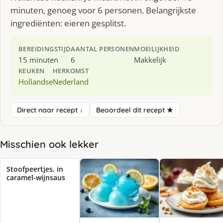
minuten, genoeg voor 6 personen. Belangrijkste
ingrediënten: eieren gesplitst.
BEREIDINGSTIJD
AANTAL PERSONEN
MOEILIJKHEID
15 minuten
6
Makkelijk
KEUKEN
HERKOMST
Hollandse
Nederland
Direct naar recept ↓
Beoordeel dit recept ★
Misschien ook lekker
Stoofpeertjes, in
caramel-wijnsaus