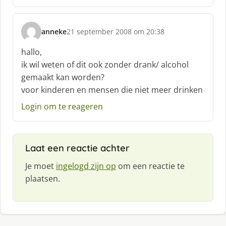
anneke
21 september 2008 om 20:38
s
c
hallo,
h
ik wil weten of dit ook zonder drank/ alcohol
r
gemaakt kan worden?
e
voor kinderen en mensen die niet meer drinken
e
f
Login om te reageren
:
Laat een reactie achter
Je moet
ingelogd zijn op
om een reactie te
plaatsen.