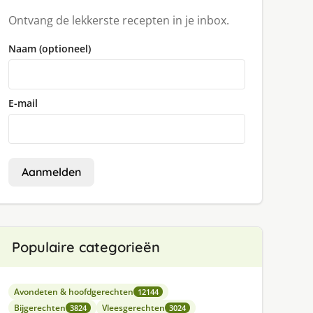
Ontvang de lekkerste recepten in je inbox.
Naam (optioneel)
E-mail
Aanmelden
Populaire categorieën
Avondeten & hoofdgerechten
12144
Bijgerechten
Vleesgerechten
3824
3024