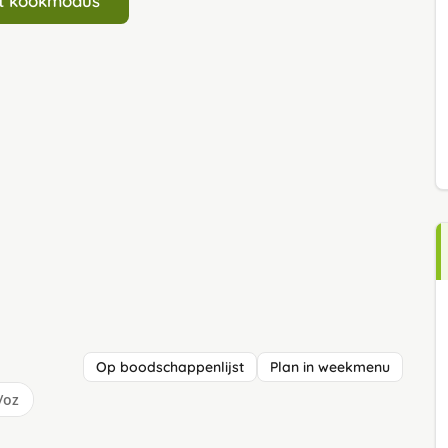
art kookmodus
Op boodschappenlijst
Plan in weekmenu
/oz