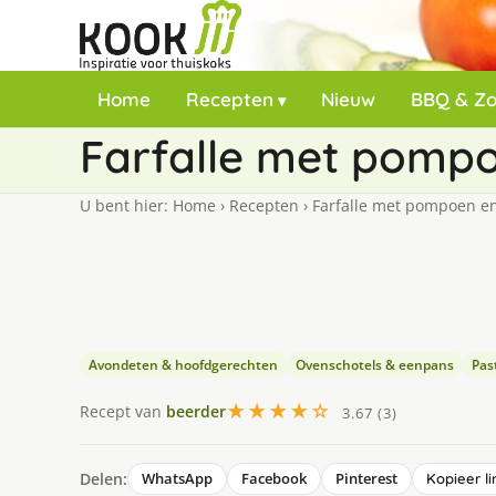
Home
Recepten
Nieuw
BBQ & Z
Farfalle met pompo
U bent hier:
Home
›
Recepten
›
Farfalle met pompoen en
Avondeten & hoofdgerechten
Ovenschotels & eenpans
Past
★★★★☆
Recept van
beerder
3.67 (3)
Delen:
WhatsApp
Facebook
Pinterest
Kopieer li