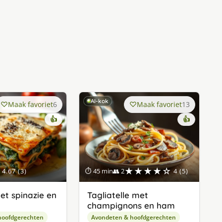
AI-kok
Maak favoriet
6
Maak favoriet
13
👍
👍
★★★★☆
4.67 (3)
⏱ 45 min
👥 2
4 (5)
t spinazie en
Tagliatelle met
champignons en ham
hoofdgerechten
Avondeten & hoofdgerechten