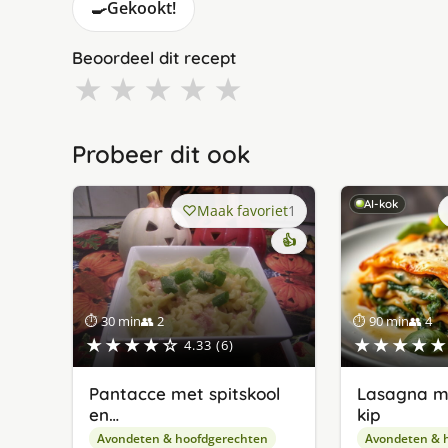
🍳
Gekookt!
Beoordeel dit recept
★
★
★
★
★
Probeer dit ook
AI-kok
Maak favoriet
1
👍
⏱ 30 min
👥 2
⏱ 90 min
👥 4
★★★★☆
★★★★★
4.33 (6)
Pantacce met spitskool
Lasagna me
en…
kip
Avondeten & hoofdgerechten
Avondeten & 