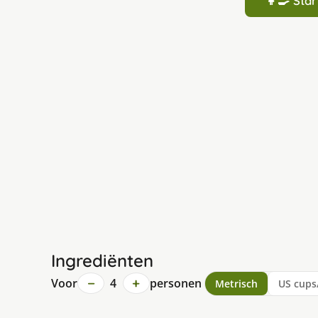
👩‍🍳 St
Ingrediënten
−
+
Voor
4
personen
Metrisch
US cups