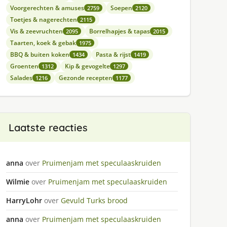
Voorgerechten & amuses
Soepen
2759
2120
Toetjes & nagerechten
2115
Vis & zeevruchten
Borrelhapjes & tapas
2095
2015
Taarten, koek & gebak
1975
BBQ & buiten koken
Pasta & rijst
1434
1419
Groenten
Kip & gevogelte
1312
1297
Salades
Gezonde recepten
1216
1177
Laatste reacties
anna
over
Pruimenjam met speculaaskruiden
Wilmie
over
Pruimenjam met speculaaskruiden
HarryLohr
over
Gevuld Turks brood
anna
over
Pruimenjam met speculaaskruiden