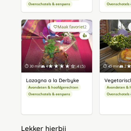
Ovenschotels & eenpans
Ovenschotels
Maak favoriet
2
👍
★★★★☆
⏱ 30 min
👥 4
4 (5)
⏱ 45 min
👥 2
Lazagna a la Derbyke
Vegetarisc
Avondeten & hoofdgerechten
Avondeten & 
Ovenschotels & eenpans
Ovenschotels
Lekker hierbij