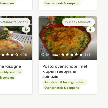
 & eenpans
Ovenschotels & eenpans
Maak favoriet
3
Maak favoriet
9
👍
👍
★★★★☆
★★★★★
4 (4)
⏱ 40 min
👥 4
5 (1)
he lasagne
Pasta ovenschotel met
kippen reepjes en
hoofdgerechten
spinazie
 & eenpans
Avondeten & hoofdgerechten
Ovenschotels & eenpans