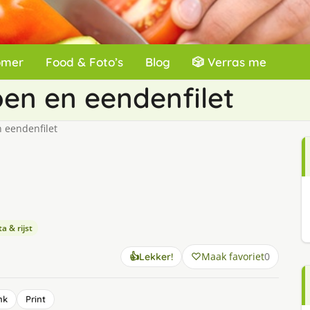
omer
Food & Foto’s
Blog
🎲 Verras me
en en eendenfilet
 eendenfilet
a & rijst
Maak favoriet
0
👍
Lekker!
nk
Print