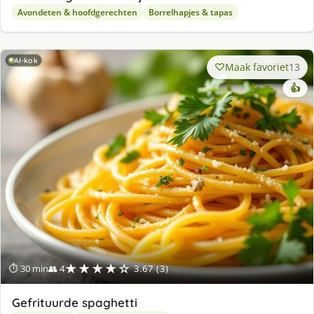
Avondeten & hoofdgerechten
Borrelhapjes & tapas
AI-kok
Maak favoriet
13
👍
★★★★☆
⏱ 30 min
👥 4
3.67 (3)
Gefrituurde spaghetti