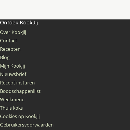
Ontdek KookJij
Over KookJij
Contact
Recepten
Blog
Mijn KookJij
Nieuwsbrief
Recept insturen
Boodschappenlijst
Weekmenu
Thuis koks
Cookies op KookJij
Gebruikersvoorwaarden