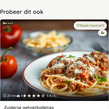
Probeer dit ook
AI-kok
Maak favoriet
9
👍
★★★★☆
⏱ 20 min
👥 4
3.8 (5)
Zuiderse gehaktballetjes