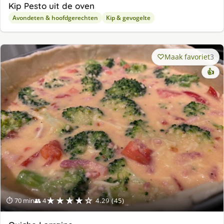
Kip Pesto uit de oven
Avondeten & hoofdgerechten
Kip & gevogelte
Maak favoriet
3
👍
★★★★☆
⏱ 70 min
👥 4
4.29 (45)