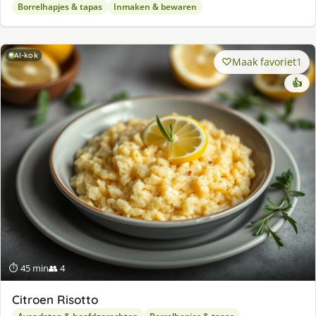
Borrelhapjes & tapas
Inmaken & bewaren
AI-kok
Maak favoriet
1
👍
⏱ 45 min
👥 4
Citroen Risotto