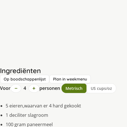
Ingrediënten
Op boodschappenlijst
Plan in weekmenu
−
+
Voor
4
personen
Metrisch
US cups/oz
5 eieren,waarvan er 4 hard gekookt
1 deciliter slagroom
100 gram paneermeel