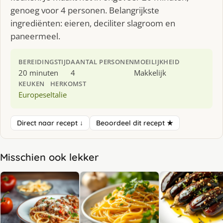
genoeg voor 4 personen. Belangrijkste
ingrediënten: eieren, deciliter slagroom en
paneermeel.
BEREIDINGSTIJD
AANTAL PERSONEN
MOEILIJKHEID
20 minuten
4
Makkelijk
KEUKEN
HERKOMST
Europese
Italie
Direct naar recept ↓
Beoordeel dit recept ★
Misschien ook lekker