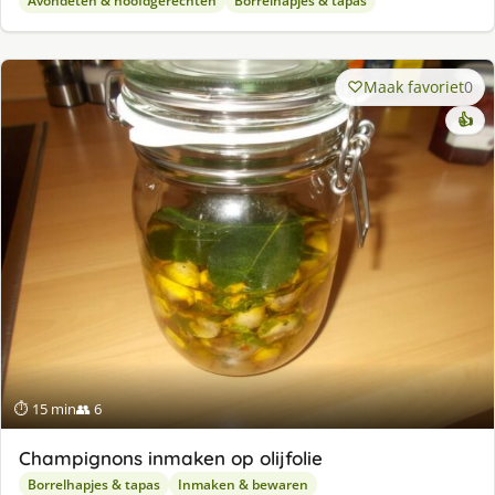
Avondeten & hoofdgerechten
Borrelhapjes & tapas
Maak favoriet
0
👍
⏱ 15 min
👥 6
Champignons inmaken op olijfolie
Borrelhapjes & tapas
Inmaken & bewaren