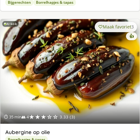
Bijgerechten
Borrelhapjes & tapas
AI-kok
Maak favoriet
3
👍
★★★☆☆
⏱ 35 min
👥 4
3.33 (3)
Aubergine op olie
Borrelhapjes & tapas