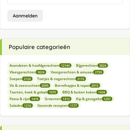
Aanmelden
Populaire categorieën
Avondeten & hoofdgerechten
Bijgerechten
12144
3824
Vleesgerechten
Voorgerechten & amuses
3024
2759
Soepen
Toetjes & nagerechten
2120
2115
Vis & zeevruchten
Borrelhapjes & tapas
2095
2015
Taarten, koek & gebak
BBQ & buiten koken
1975
1434
Pasta & rijst
Groenten
Kip & gevogelte
1419
1312
1297
Salades
Gezonde recepten
1216
1177