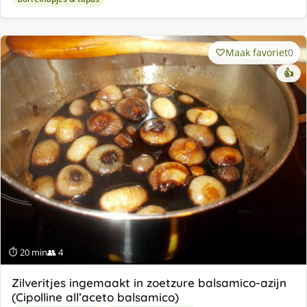
Maak favoriet
0
👍
⏱ 20 min
👥 4
Zilveritjes ingemaakt in zoetzure balsamico-azijn
(Cipolline all’aceto balsamico)