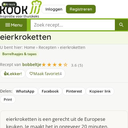
AI-kok
AI-kok
AI-kok
AI-kok
Inloggen
Registreren
Zoek een recept
Menu
eierkroketten
U bent hier:
Home
›
Recepten
›
eierkroketten
Borrelhapjes & tapas
★★★★☆
Recept van
bobbeltje
3.6 (5)
Maak favoriet
4
👍
Lekker!
Delen:
WhatsApp
Facebook
Pinterest
Kopieer link
Print
eierkroketten is een gerecht uit de Europese
keuken. Je maakt het in ongeveer 20 minuten,