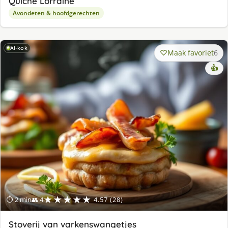
Quiche Lorraine
Avondeten & hoofdgerechten
AI-kok
Maak favoriet
6
👍
★★★★★
⏱ 2 min
👥 4
4.57 (28)
Stoverij van varkenswangetjes