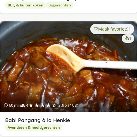
BBQ & buiten koken
Bijgerechten
Maak favoriet
91
ke
👍
1
lek
ge
★★★★☆
⏱ 60 min
👥 4
3.96 (108)
Babi Pangang à la Henkie
Avondeten & hoofdgerechten