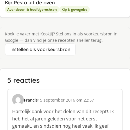
Kip Pesto uit de oven
Avondeten & hoofdgerechten
Kip & gevogelte
Kook je vaker met KookJij? Stel ons in als voorkeursbron in
Google — dan vind je onze recepten sneller terug.
Instellen als voorkeursbron
5 reacties
Francis
15 september 2016 om 22:57
s
c
Hartelijk dank voor het delen van dit recept!. Ik
h
heb het al jaren geleden voor het eerst
r
gemaakt, en sindsdien nog heel vaak. Ik geef
e