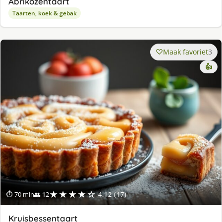
Abrikozentaart
Taarten, koek & gebak
Maak favoriet
3
👍
★★★★☆
⏱ 70 min
👥 12
4.12 (17)
Kruisbessentaart