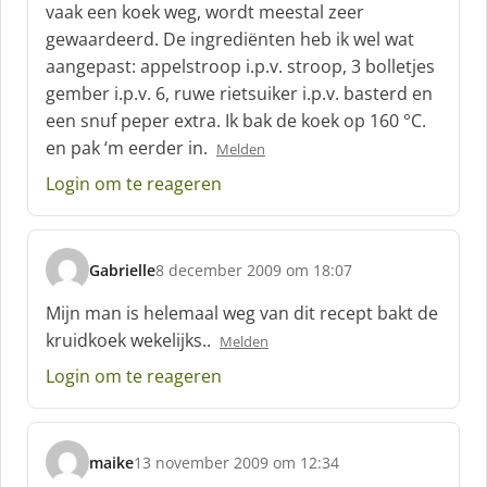
vaak een koek weg, wordt meestal zeer
e
f
gewaardeerd. De ingrediënten heb ik wel wat
:
aangepast: appelstroop i.p.v. stroop, 3 bolletjes
gember i.p.v. 6, ruwe rietsuiker i.p.v. basterd en
een snuf peper extra. Ik bak de koek op 160 °C.
en pak ‘m eerder in.
Melden
Login om te reageren
Gabrielle
8 december 2009 om 18:07
s
c
Mijn man is helemaal weg van dit recept bakt de
h
kruidkoek wekelijks..
Melden
r
e
Login om te reageren
e
f
:
maike
13 november 2009 om 12:34
s