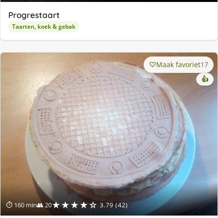
Progrestaart
Taarten, koek & gebak
Maak favoriet
17
👍
★★★★☆
⏱ 160 min
👥 20
3.79 (42)