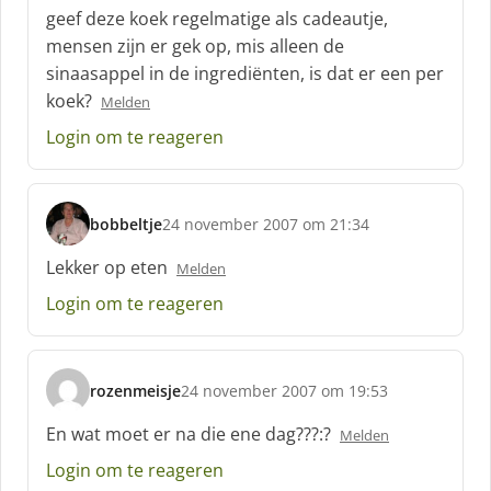
c
geef deze koek regelmatige als cadeautje,
h
mensen zijn er gek op, mis alleen de
r
sinaasappel in de ingrediënten, is dat er een per
e
koek?
e
Melden
f
Login om te reageren
:
bobbeltje
24 november 2007 om 21:34
s
c
Lekker op eten
Melden
h
Login om te reageren
r
e
e
f
rozenmeisje
24 november 2007 om 19:53
:
s
c
En wat moet er na die ene dag???:?
Melden
h
Login om te reageren
r