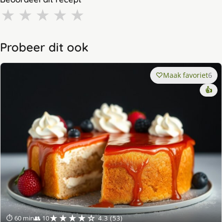
★
★
★
★
★
Probeer dit ook
Maak favoriet
6
👍
★★★★☆
⏱ 60 min
👥 10
4.3 (53)