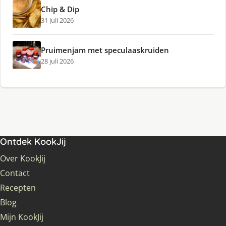
Chip & Dip
31 juli 2026
Pruimenjam met speculaaskruiden
28 juli 2026
Ontdek KookJij
Over KookJij
Contact
Recepten
Blog
Mijn KookJij