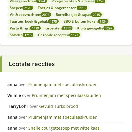
Vleesgerechten
Voorgerechten & amuses
3024
2759
Soepen
Toetjes & nagerechten
2120
2115
Vis & zeevruchten
Borrelhapjes & tapas
2094
2015
Taarten, koek & gebak
BBQ & buiten koken
1975
1434
Pasta & rijst
Groenten
Kip & gevogelte
1419
1312
1297
Salades
Gezonde recepten
1216
1177
Laatste reacties
anna
over
Pruimenjam met speculaaskruiden
Wilmie
over
Pruimenjam met speculaaskruiden
HarryLohr
over
Gevuld Turks brood
anna
over
Pruimenjam met speculaaskruiden
anna
over
Snelle courgettesoep met witte kaas