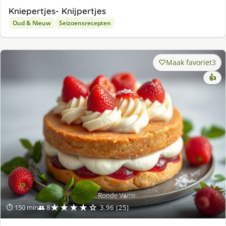
Kniepertjes- Knijpertjes
Oud & Nieuw
Seizoensrecepten
Maak favoriet
3
👍
★★★★☆
⏱ 150 min
👥 8
3.96 (25)