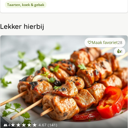
Taarten, koek & gebak
Lekker hierbij
Maak favoriet
28
ke
👍
1
lek
ge
★★★★★
👥 4
4.67 (141)