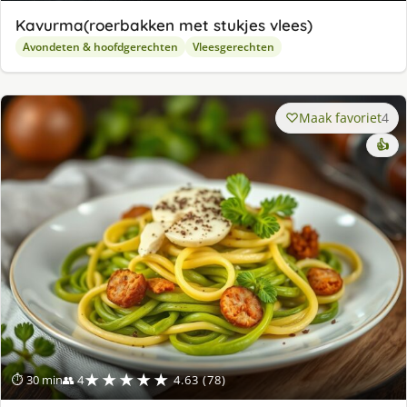
Kavurma(roerbakken met stukjes vlees)
Avondeten & hoofdgerechten
Vleesgerechten
Maak favoriet
4
👍
★★★★★
⏱ 30 min
👥 4
4.63 (78)