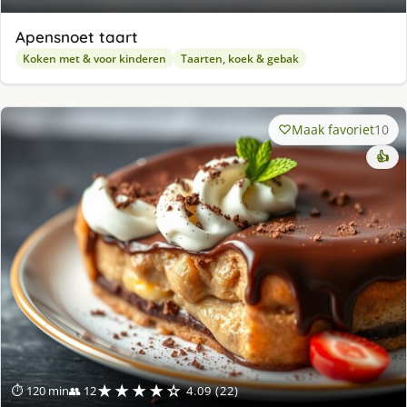
Apensnoet taart
Koken met & voor kinderen
Taarten, koek & gebak
Maak favoriet
10
👍
★★★★☆
⏱ 120 min
👥 12
4.09 (22)