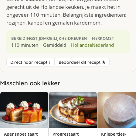
gerecht uit de Hollandse keuken. Je maakt het in
ongeveer 110 minuten. Belangrijkste ingrediënten:
rozijnen, kaneel en gemalen kardemom.
BEREIDINGSTIJD
MOEILIJKHEID
KEUKEN
HERKOMST
110 minuten
Gemiddeld
Hollandse
Nederland
Direct naar recept ↓
Beoordeel dit recept ★
Misschien ook lekker
Apensnoet taart
Progrestaart
Kniepertjes-