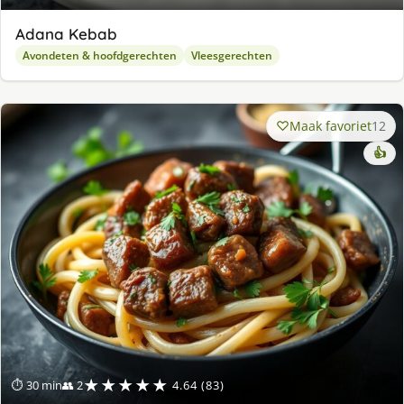
Adana Kebab
Avondeten & hoofdgerechten
Vleesgerechten
Maak favoriet
12
👍
★★★★★
⏱ 30 min
👥 2
4.64 (83)