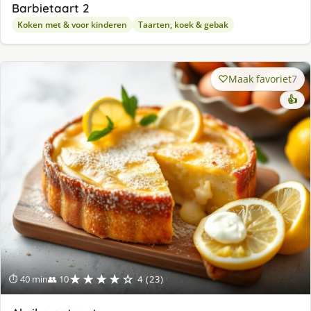
Barbietaart 2
Koken met & voor kinderen
Taarten, koek & gebak
Maak favoriet
7
👍
★★★★☆
⏱ 40 min
👥 10
4 (23)