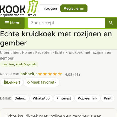
Inloggen
Registreren
Zoek een recept
Menu
Echte kruidkoek met rozijnen en
gember
U bent hier:
Home
›
Recepten
›
Echte kruidkoek met rozijnen en
gember
Taarten, koek & gebak
★★★★☆
Recept van
bobbeltje
4.08 (13)
Maak favoriet
7
👍
Lekker!
Delen:
WhatsApp
Pinterest
Delen…
Kopieer link
Print
Echte kruidkoek met rozijnen en gember is een