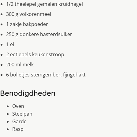
1/2 theelepel gemalen kruidnagel
300 g volkorenmeel
1 zakje bakpoeder
250 g donkere basterdsuiker
1 ei
2 eetlepels keukenstroop
200 ml melk
6 bolletjes stemgember, fijngehakt
Benodigdheden
Oven
Steelpan
Garde
Rasp