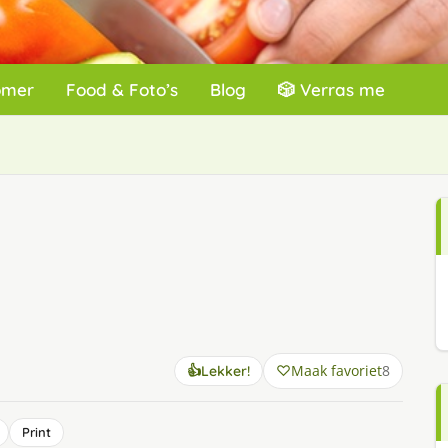
omer
Food & Foto’s
Blog
🎲 Verras me
Maak favoriet
8
👍
Lekker!
Print