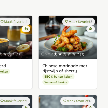
Maak favoriet
1
Maak favoriet
3
👍
👍
☆☆☆
★★☆☆☆
1 (1)
⏱ 5 min
2 (3)
erd
Chinese marinade met
rijstwijn of sherry
 koken
BBQ & buiten koken
Sauzen & basics
Maak favoriet
1
Maak favoriet
18