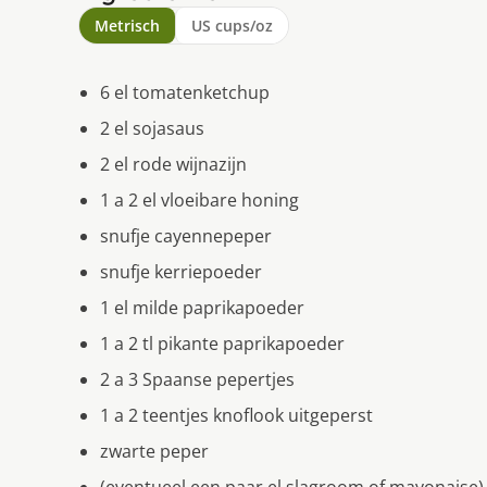
Metrisch
US cups/oz
6 el tomatenketchup
2 el sojasaus
2 el rode wijnazijn
1 a 2 el vloeibare honing
snufje cayennepeper
snufje kerriepoeder
1 el milde paprikapoeder
1 a 2 tl pikante paprikapoeder
2 a 3 Spaanse pepertjes
1 a 2 teentjes knoflook uitgeperst
zwarte peper