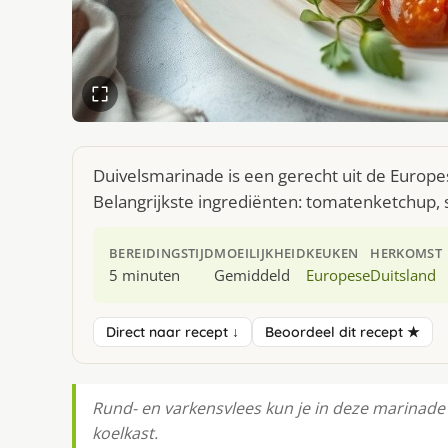
Duivelsmarinade is een gerecht uit de Europe
Belangrijkste ingrediënten: tomatenketchup, s
BEREIDINGSTIJD
MOEILIJKHEID
KEUKEN
HERKOMST
5 minuten
Gemiddeld
Europese
Duitsland
Direct naar recept ↓
Beoordeel dit recept ★
Rund- en varkensvlees kun je in deze marinade 
koelkast.