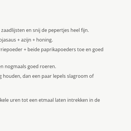
adlijsten en snij de pepertjes heel fijn.
jasaus + azijn + honing.
rriepoeder + beide paprikapoeders toe en goed
 en nogmaals goed roeren.
ig houden, dan een paar lepels slagroom of
ele uren tot een etmaal laten intrekken in de