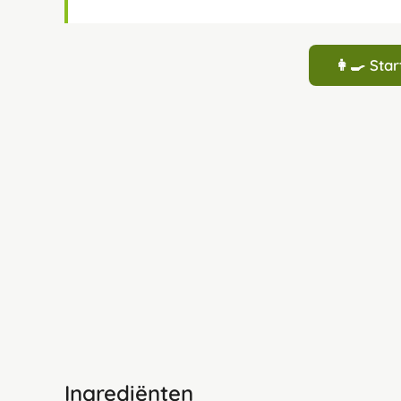
👩‍🍳 St
Ingrediënten