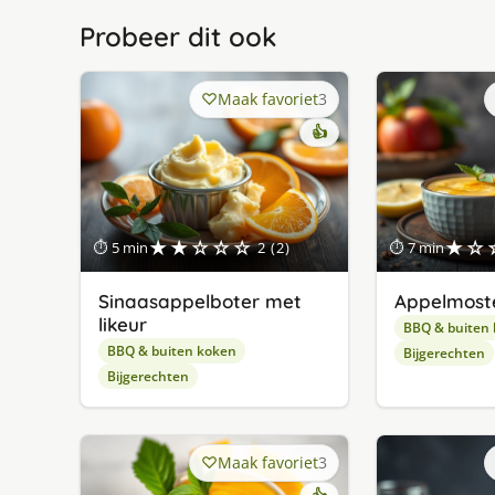
Probeer dit ook
Maak favoriet
3
👍
★★☆☆☆
★☆
⏱ 5 min
2 (2)
⏱ 7 min
Sinaasappelboter met
Appelmost
likeur
BBQ & buiten
BBQ & buiten koken
Bijgerechten
Bijgerechten
Maak favoriet
3