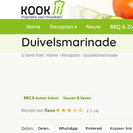
Home
Recepten
Nieuw
BBQ & Z
Duivelsmarinade
U bent hier:
Home
›
Recepten
›
Duivelsmarinade
BBQ & buiten koken
Sauzen & basics
★★★☆☆
Recept van
flavia
2.5 (4)
Delen:
WhatsApp
Pinterest
Delen…
Kopieer link