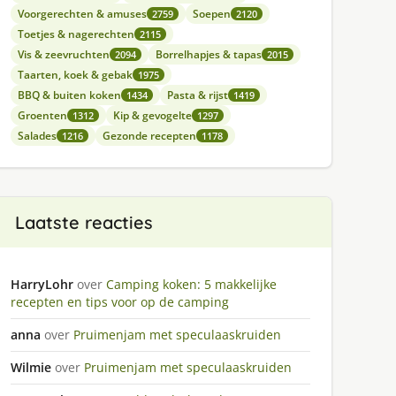
Voorgerechten & amuses
Soepen
2759
2120
Toetjes & nagerechten
2115
Vis & zeevruchten
Borrelhapjes & tapas
2094
2015
Taarten, koek & gebak
1975
BBQ & buiten koken
Pasta & rijst
1434
1419
Groenten
Kip & gevogelte
1312
1297
Salades
Gezonde recepten
1216
1178
Laatste reacties
HarryLohr
over
Camping koken: 5 makkelijke
recepten en tips voor op de camping
anna
over
Pruimenjam met speculaaskruiden
Wilmie
over
Pruimenjam met speculaaskruiden