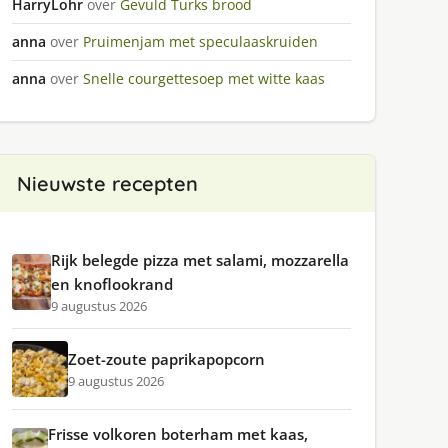
HarryLohr
over
Gevuld Turks brood
anna
over
Pruimenjam met speculaaskruiden
anna
over
Snelle courgettesoep met witte kaas
Nieuwste recepten
Rijk belegde pizza met salami, mozzarella
en knoflookrand
9 augustus 2026
Zoet-zoute paprikapopcorn
9 augustus 2026
Frisse volkoren boterham met kaas,