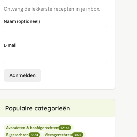
Ontvang de lekkerste recepten in je inbox.
Naam (optioneel)
E-mail
Aanmelden
Populaire categorieën
Avondeten & hoofdgerechten
12144
Bijgerechten
Vleesgerechten
3824
3024