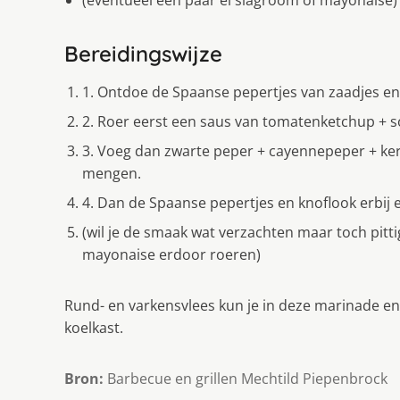
(eventueel een paar el slagroom of mayonaise)
Bereidingswijze
1. Ontdoe de Spaanse pepertjes van zaadjes en za
2. Roer eerst een saus van tomatenketchup + so
3. Voeg dan zwarte peper + cayennepeper + ke
mengen.
4. Dan de Spaanse pepertjes en knoflook erbij
(wil je de smaak wat verzachten maar toch pitt
mayonaise erdoor roeren)
Rund- en varkensvlees kun je in deze marinade enk
koelkast.
Bron:
Barbecue en grillen Mechtild Piepenbrock