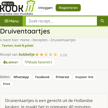
AI-kok
AI-kok
AI-kok
AI-kok
Inloggen
Registreren
Zoek een recept
Menu
Druiventaartjes
U bent hier:
Home
›
Recepten
›
Druiventaartjes
Taarten, koek & gebak
★★☆☆☆
Recept van
bobbeltje
2 (3)
Maak favoriet
3
👍
Lekker!
Delen:
WhatsApp
Facebook
Pinterest
Kopieer link
Print
Druiventaartjes is een gerecht uit de Hollandse
keuken. Je maakt het in ongeveer 40 minuten,