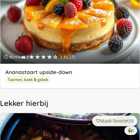
★★★★☆
⏱ 60 min
👥 8
3.86 (7)
Ananastaart upside-down
Taarten, koek & gebak
Lekker hierbij
Maak favoriet
38
ke
👍
1
lek