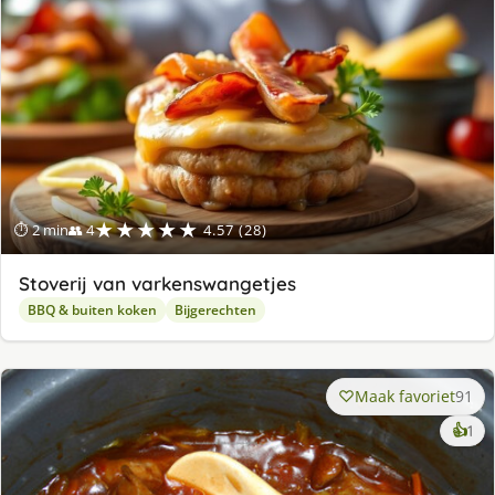
★★★★★
⏱ 2 min
👥 4
4.57 (28)
Stoverij van varkenswangetjes
BBQ & buiten koken
Bijgerechten
Maak favoriet
91
ke
👍
1
lek
ge