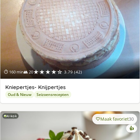
★★★★☆
⏱ 160 min
👥 20
3.79 (42)
Kniepertjes- Knijpertjes
Oud & Nieuw
Seizoensrecepten
AI-kok
Maak favoriet
30
👍