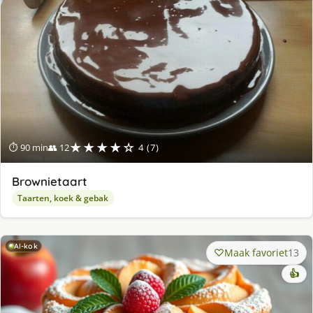
★★★★☆
⏱ 90 min
👥 12
4 (7)
Brownietaart
Taarten, koek & gebak
AI-kok
Maak favoriet
13
👍