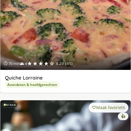
★★★★☆
⏱ 70 min
👥 4
4.29 (45)
Quiche Lorraine
Avondeten & hoofdgerechten
AI-kok
Maak favoriet
6
👍