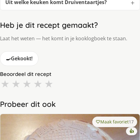
Uit welke keuken komt Druiventaartjes?
Heb je dit recept gemaakt?
Laat het weten — het komt in je kooklogboek te staan.
🍳
Gekookt!
Beoordeel dit recept
★
★
★
★
★
Probeer dit ook
Maak favoriet
17
👍