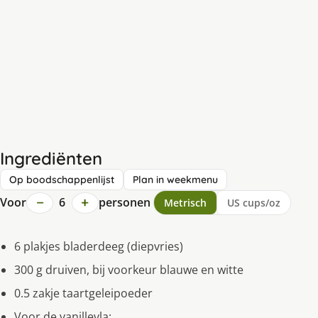
Ingrediënten
Op boodschappenlijst
Plan in weekmenu
−
+
Voor
6
personen
Metrisch
US cups/oz
6 plakjes bladerdeeg (diepvries)
300 g druiven, bij voorkeur blauwe en witte
0.5 zakje taartgeleipoeder
Voor de vanillevla: