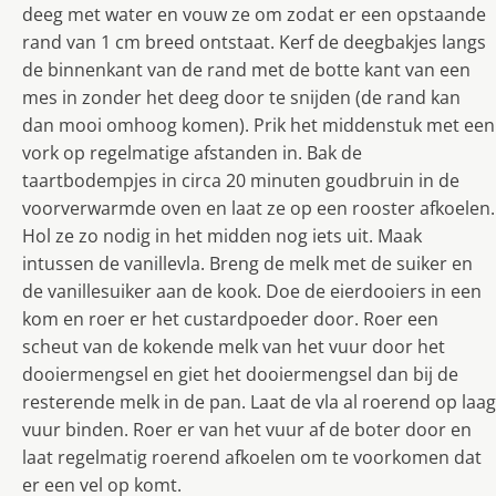
deeg met water en vouw ze om zodat er een opstaande
rand van 1 cm breed ontstaat. Kerf de deegbakjes langs
de binnenkant van de rand met de botte kant van een
mes in zonder het deeg door te snijden (de rand kan
dan mooi omhoog komen). Prik het middenstuk met een
vork op regelmatige afstanden in. Bak de
taartbodempjes in circa 20 minuten goudbruin in de
voorverwarmde oven en laat ze op een rooster afkoelen.
Hol ze zo nodig in het midden nog iets uit. Maak
intussen de vanillevla. Breng de melk met de suiker en
de vanillesuiker aan de kook. Doe de eierdooiers in een
kom en roer er het custardpoeder door. Roer een
scheut van de kokende melk van het vuur door het
dooiermengsel en giet het dooiermengsel dan bij de
resterende melk in de pan. Laat de vla al roerend op laag
vuur binden. Roer er van het vuur af de boter door en
laat regelmatig roerend afkoelen om te voorkomen dat
er een vel op komt.