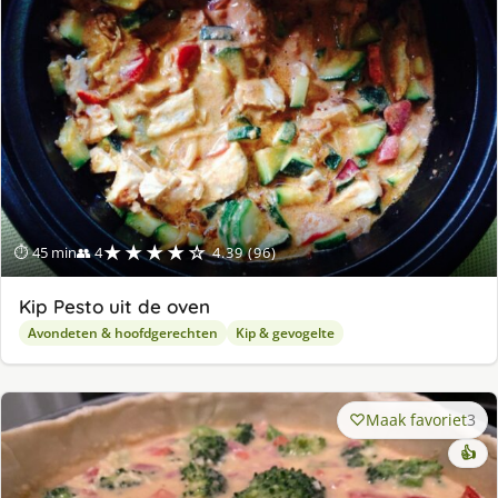
ge
★★★★☆
⏱ 45 min
👥 4
4.39 (96)
Kip Pesto uit de oven
Avondeten & hoofdgerechten
Kip & gevogelte
Maak favoriet
3
👍