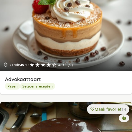
★★★★☆
⏱ 30 min
👥 12
4.33 (9)
Advokaattaart
Pasen
Seizoensrecepten
Maak favoriet
14
👍