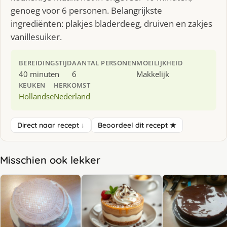
genoeg voor 6 personen. Belangrijkste
ingrediënten: plakjes bladerdeeg, druiven en zakjes
vanillesuiker.
BEREIDINGSTIJD
AANTAL PERSONEN
MOEILIJKHEID
40 minuten
6
Makkelijk
KEUKEN
HERKOMST
Hollandse
Nederland
Direct naar recept ↓
Beoordeel dit recept ★
Misschien ook lekker