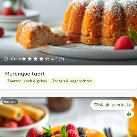
★★★★☆
⏱ 10 min
4.2 (5)
Merenque taart
Taarten, koek & gebak
Toetjes & nagerechten
AI-kok
Maak favoriet
14
👍