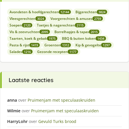
Avondeten & hoofdgerechten
Bijgerechten
12144
3824
Vleesgerechten
Voorgerechten & amuses
3024
2759
Soepen
Toetjes & nagerechten
2120
2115
Vis & zeevruchten
Borrelhapjes & tapas
2095
2015
Taarten, koek & gebak
BBQ & buiten koken
1975
1434
Pasta & rijst
Groenten
Kip & gevogelte
1419
1312
1297
Salades
Gezonde recepten
1216
1177
Laatste reacties
anna
over
Pruimenjam met speculaaskruiden
Wilmie
over
Pruimenjam met speculaaskruiden
HarryLohr
over
Gevuld Turks brood