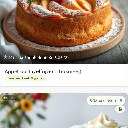
★★★★☆
⏱ 40 min
👥 8
3.88 (8)
Appeltaart (zelfrijzend bakmeel)
Taarten, koek & gebak
AI-kok
Maak favoriet
9
👍