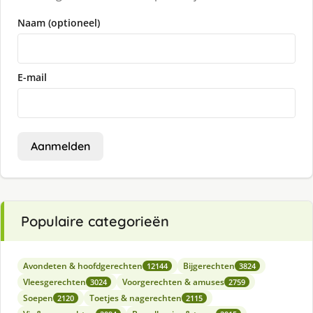
Naam (optioneel)
E-mail
Aanmelden
Populaire categorieën
Avondeten & hoofdgerechten
Bijgerechten
12144
3824
Vleesgerechten
Voorgerechten & amuses
3024
2759
Soepen
Toetjes & nagerechten
2120
2115