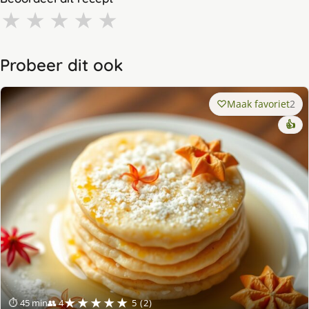
★
★
★
★
★
Probeer dit ook
Maak favoriet
2
👍
★★★★★
⏱ 45 min
👥 4
5 (2)