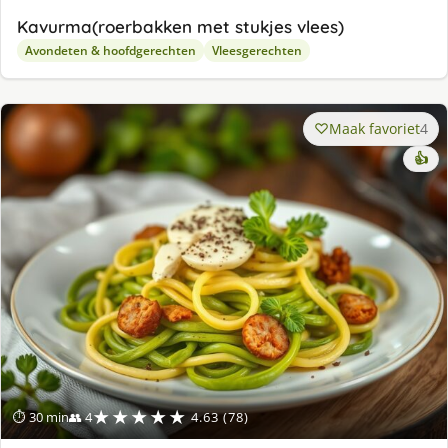
Kavurma(roerbakken met stukjes vlees)
Avondeten & hoofdgerechten
Vleesgerechten
Maak favoriet
4
👍
★★★★★
⏱ 30 min
👥 4
4.63 (78)