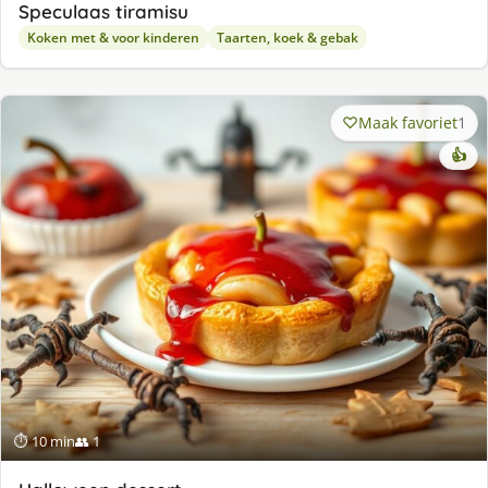
Speculaas tiramisu
Koken met & voor kinderen
Taarten, koek & gebak
Maak favoriet
1
👍
⏱ 10 min
👥 1