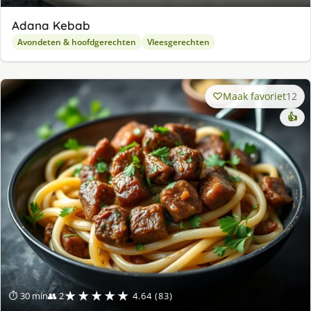
Adana Kebab
Avondeten & hoofdgerechten
Vleesgerechten
Maak favoriet
12
👍
★★★★★
⏱ 30 min
👥 2
4.64 (83)