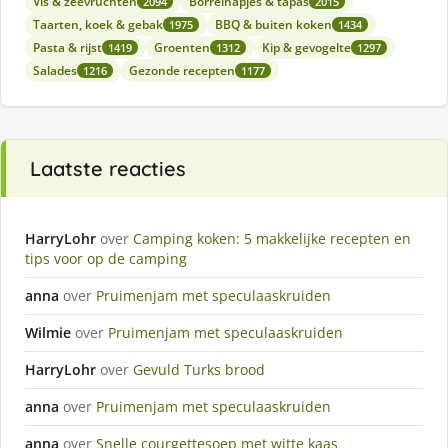
Vis & zeevruchten
Borrelhapjes & tapas
2094
2015
Taarten, koek & gebak
BBQ & buiten koken
1975
1434
Pasta & rijst
Groenten
Kip & gevogelte
1419
1312
1297
Salades
Gezonde recepten
1216
1177
Laatste reacties
HarryLohr
over
Camping koken: 5 makkelijke recepten en
tips voor op de camping
anna
over
Pruimenjam met speculaaskruiden
Wilmie
over
Pruimenjam met speculaaskruiden
HarryLohr
over
Gevuld Turks brood
anna
over
Pruimenjam met speculaaskruiden
anna
over
Snelle courgettesoep met witte kaas