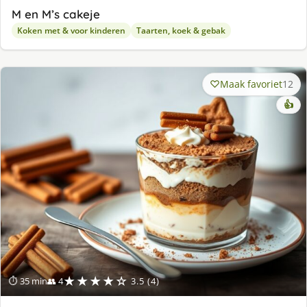
M en M’s cakeje
Koken met & voor kinderen
Taarten, koek & gebak
Maak favoriet
12
👍
★★★★☆
⏱ 35 min
👥 4
3.5 (4)