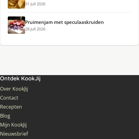
31 juli 2026
Pruimenjam met speculaaskruiden
28 juli 2026
Ontdek KookJij
Over KookJij
Contact
Recepten
Blog
Mijn KookJij
Nieuwsbrief