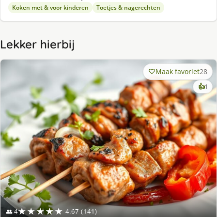
Koken met & voor kinderen
Toetjes & nagerechten
Lekker hierbij
Maak favoriet
28
ke
👍
1
lek
ge
★★★★★
👥 4
4.67 (141)