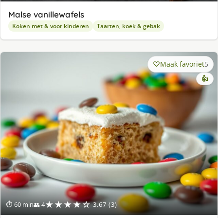
Malse vanillewafels
Koken met & voor kinderen
Taarten, koek & gebak
Maak favoriet
5
👍
★★★★☆
⏱ 60 min
👥 4
3.67 (3)