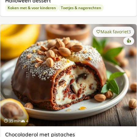
Halloween dessert
Koken met & voor kinderen
Toetjes & nagerechten
Maak favoriet
3
👍
⏱ 35 min
👥 4
Chocoladerol met pistaches