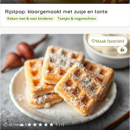
Rijstpap: klaargemaakt met zusje en tante
Koken met & voor kinderen
Toetjes & nagerechten
Maak favoriet
4
👍
★★★★★
⏱ 45 min
👥 4
5 (1)