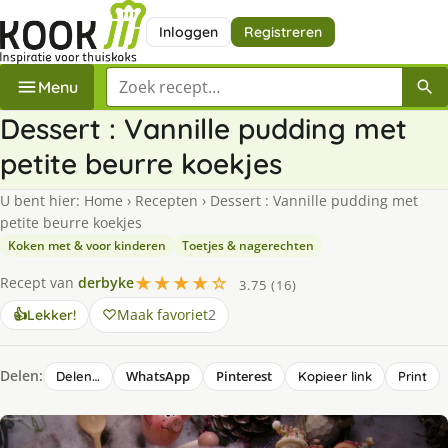
Inloggen
Registreren
Zoek een recept
Menu
Dessert : Vannille pudding met
petite beurre koekjes
U bent hier:
Home
›
Recepten
›
Dessert : Vannille pudding met
petite beurre koekjes
Koken met & voor kinderen
Toetjes & nagerechten
★★★★☆
Recept van
derbyke
3.75 (16)
Maak favoriet
2
👍
Lekker!
Delen:
WhatsApp
Pinterest
Delen…
Kopieer link
Print