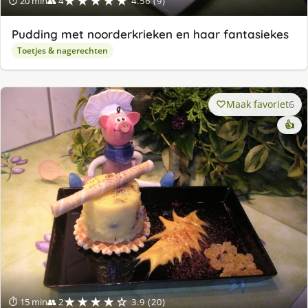
★★★★★
⏱ 20 min
👥 4
4.56 (9)
Pudding met noorderkrieken en haar fantasiekes
Toetjes & nagerechten
Maak favoriet
6
👍
★★★★☆
⏱ 15 min
👥 2
3.9 (20)