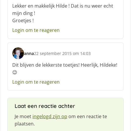
c
Lekker en makkelijk Hilde ! Dat is nu weer echt
h
mijn ding !
r
Groetjes !
e
e
Login om te reageren
f
:
anna
22 september 2015 om 14:03
s
c
Dit blijven de lekkerste toetjes! Heerlijk, Hildeke!
h
😉
r
e
Login om te reageren
e
f
:
Laat een reactie achter
Je moet
ingelogd zijn op
om een reactie te
plaatsen.