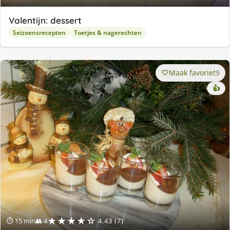
Valentijn: dessert
Seizoensrecepten
Toetjes & nagerechten
Maak favoriet
9
👍
★★★★☆
⏱ 15 min
👥 4
4.43 (7)