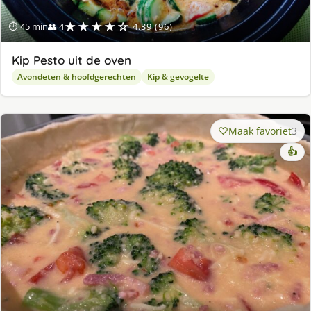
★★★★☆
⏱ 45 min
👥 4
4.39 (96)
Kip Pesto uit de oven
Avondeten & hoofdgerechten
Kip & gevogelte
Maak favoriet
3
👍