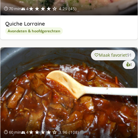
★★★★☆
⏱ 70 min
👥 4
4.29 (45)
Quiche Lorraine
Avondeten & hoofdgerechten
Maak favoriet
91
ke
👍
1
lek
ge
★★★★☆
⏱ 60 min
👥 4
3.96 (108)