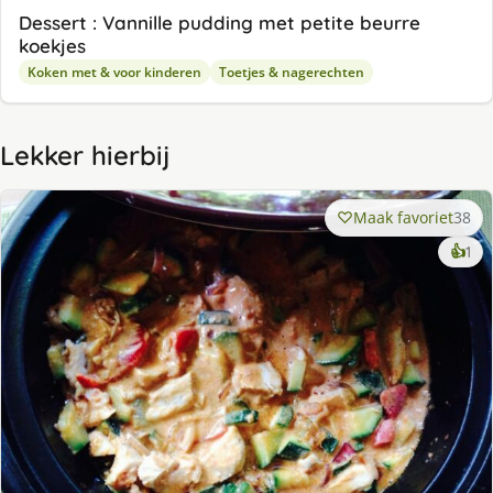
Dessert : Vannille pudding met petite beurre
koekjes
Koken met & voor kinderen
Toetjes & nagerechten
Lekker hierbij
Maak favoriet
38
ke
👍
1
lek
ge