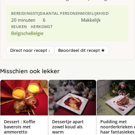
BEREIDINGSTIJD
AANTAL PERSONEN
MOEILIJKHEID
20 minuten
6
Makkelijk
KEUKEN
HERKOMST
Belgische
Belgie
Direct naar recept ↓
Beoordeel dit recept ★
Misschien ook lekker
Dessert : Koffie
Dessertje apart
Pudding met
baverois met
zowel koud als
noorderkrieken 
ammoretto
warm
haar fantasiekes