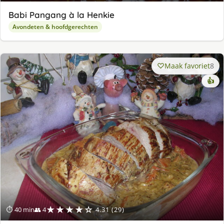
Babi Pangang à la Henkie
Avondeten & hoofdgerechten
Maak favoriet
8
👍
★★★★☆
⏱ 40 min
👥 4
4.31 (29)