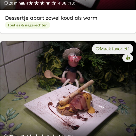
★★★★☆
⏱ 20 min
👥 4
4.38 (13)
Dessertje apart zowel koud als warm
Toetjes & nagerechten
Maak favoriet
1
👍