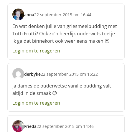
:
anna
22 september 2015 om 16:44
s
c
En wat denken jullie van griesmeelpudding met
h
Tutti Frutti? Ook zo’n heerlijk ouderwets toetje.
r
Ik ga dat binnekort ook weer eens maken 😉
e
e
Login om te reageren
f
:
derbyke
22 september 2015 om 15:22
s
c
Ja dames de ouderwetse vanille pudding valt
h
altijd in de smaak 😉
r
e
Login om te reageren
e
f
:
Frieda
22 september 2015 om 14:46
s