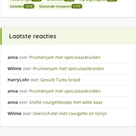
Salades
Gezonde recepten
1216
1177
Laatste reacties
anna
over
Pruimenjam met speculaaskruiden
Wilmie
over
Pruimenjam met speculaaskruiden
HarryLohr
over
Gevuld Turks brood
anna
over
Pruimenjam met speculaaskruiden
anna
over
Snelle courgettesoep met witte kaas
Wilmie
over
Ovenschotel met courgette en tonijn