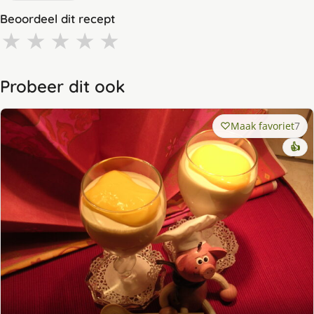
Beoordeel dit recept
★
★
★
★
★
Probeer dit ook
Maak favoriet
7
👍