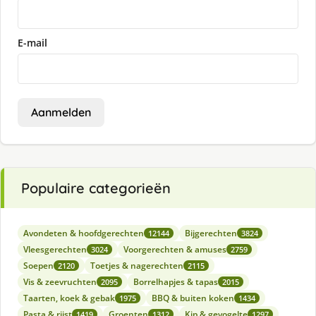
E-mail
Aanmelden
Populaire categorieën
Avondeten & hoofdgerechten
Bijgerechten
12144
3824
Vleesgerechten
Voorgerechten & amuses
3024
2759
Soepen
Toetjes & nagerechten
2120
2115
Vis & zeevruchten
Borrelhapjes & tapas
2095
2015
Taarten, koek & gebak
BBQ & buiten koken
1975
1434
Pasta & rijst
Groenten
Kip & gevogelte
1419
1312
1297