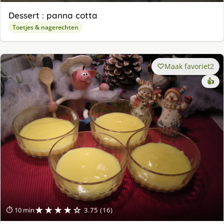
Dessert : panna cotta
Toetjes & nagerechten
Maak favoriet
2
👍
★★★★☆
⏱ 10 min
3.75 (16)