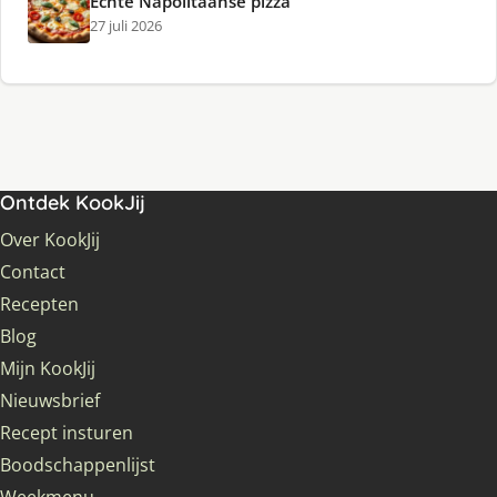
Echte Napolitaanse pizza
27 juli 2026
Ontdek KookJij
Over KookJij
Contact
Recepten
Blog
Mijn KookJij
Nieuwsbrief
Recept insturen
Boodschappenlijst