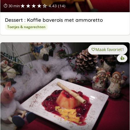
★★★★☆
⏱ 30 min
4.43 (14)
Dessert : Koffie baverois met ammoretto
Toetjes & nagerechten
Maak favoriet
1
👍