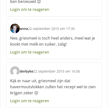
ben benieuwd 😉
r
e
Login om te reageren
e
f
:
anna
22 september 2015 om 17:35
s
c
Nee, griesmeel is toch heel anders, meel wat je
h
kookt met melk en suiker, zalig!
r
e
Login om te reageren
e
f
:
derbyke
22 september 2015 om 16:56
s
c
Kijk er naar uit, griesmeel zijn dat
h
havermoutvlokken zullen het recept wel te zien
r
krijgen zeker 😉
e
e
Login om te reageren
f