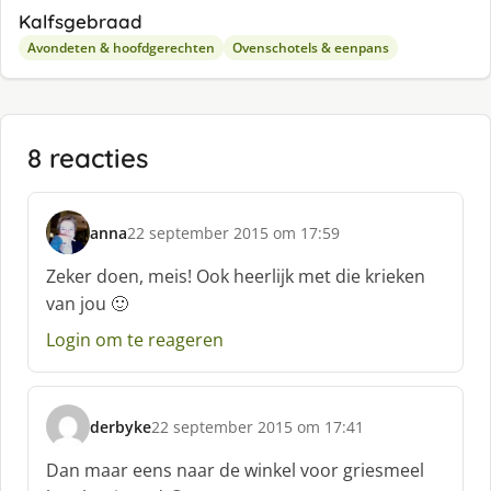
Kalfsgebraad
Avondeten & hoofdgerechten
Ovenschotels & eenpans
8 reacties
anna
22 september 2015 om 17:59
s
c
Zeker doen, meis! Ook heerlijk met die krieken
h
van jou 🙂
r
e
Login om te reageren
e
f
:
derbyke
22 september 2015 om 17:41
s
c
Dan maar eens naar de winkel voor griesmeel
h