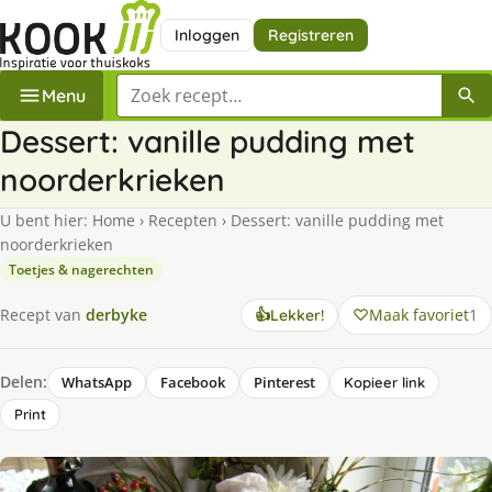
Inloggen
Registreren
Zoek een recept
Menu
Dessert: vanille pudding met
noorderkrieken
U bent hier:
Home
›
Recepten
›
Dessert: vanille pudding met
noorderkrieken
Toetjes & nagerechten
Maak favoriet
1
Recept van
derbyke
👍
Lekker!
Delen:
WhatsApp
Facebook
Pinterest
Kopieer link
Print