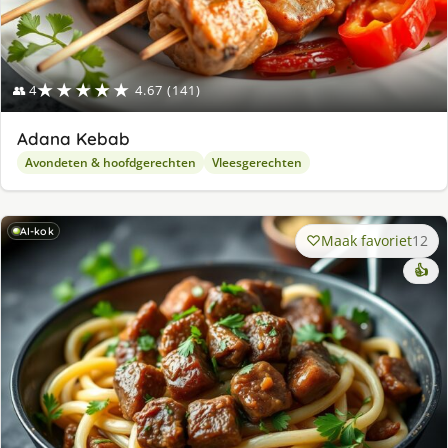
★★★★★
👥 4
4.67 (141)
Adana Kebab
Avondeten & hoofdgerechten
Vleesgerechten
AI-kok
Maak favoriet
12
👍