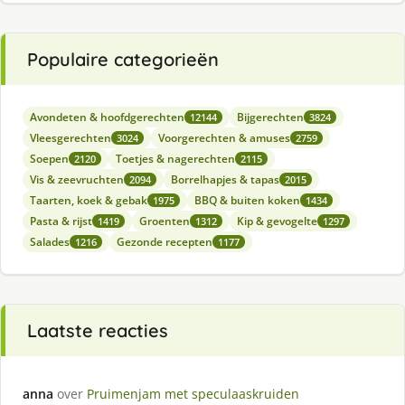
Populaire categorieën
Avondeten & hoofdgerechten
Bijgerechten
12144
3824
Vleesgerechten
Voorgerechten & amuses
3024
2759
Soepen
Toetjes & nagerechten
2120
2115
Vis & zeevruchten
Borrelhapjes & tapas
2094
2015
Taarten, koek & gebak
BBQ & buiten koken
1975
1434
Pasta & rijst
Groenten
Kip & gevogelte
1419
1312
1297
Salades
Gezonde recepten
1216
1177
Laatste reacties
anna
over
Pruimenjam met speculaaskruiden