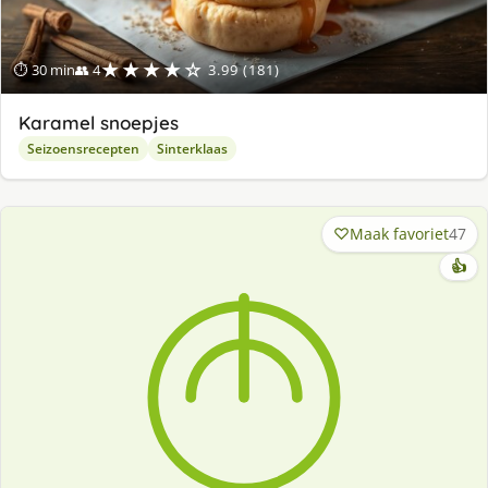
★★★★☆
⏱ 30 min
👥 4
3.99 (181)
Karamel snoepjes
Seizoensrecepten
Sinterklaas
Maak favoriet
47
👍