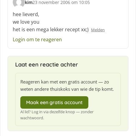
kim
23 november 2006 om 10:05
s
c
hee lieverd,
h
we love you
r
het is een mega lekker recept xx;)
Melden
e
e
Login om te reageren
f
:
Laat een reactie achter
Reageren kan met een gratis account — zo
weten andere thuiskoks van wie de tip komt.
Maak een gratis account
Al lid? Log in via dezelfde knop — zonder
wachtwoord.