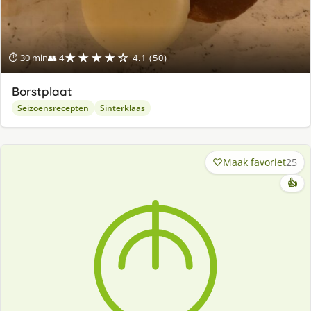
★★★★☆
⏱ 30 min
👥 4
4.1 (50)
Borstplaat
Seizoensrecepten
Sinterklaas
Maak favoriet
25
👍