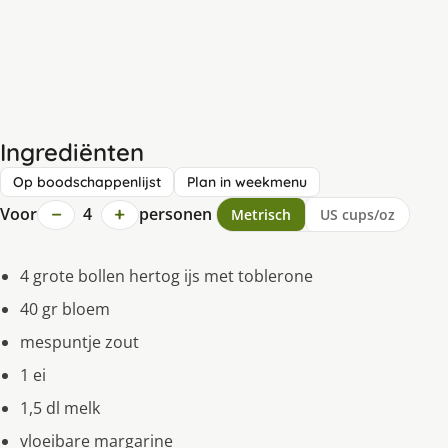
Ingrediënten
Op boodschappenlijst
Plan in weekmenu
−
+
Voor
4
personen
Metrisch
US cups/oz
4 grote bollen hertog ijs met toblerone
40 gr bloem
mespuntje zout
1 ei
1,5 dl melk
vloeibare margarine