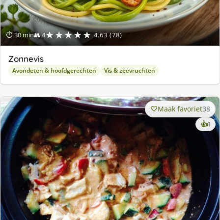
★★★★★
⏱ 30 min
👥 4
4.63 (78)
Zonnevis
Avondeten & hoofdgerechten
Vis & zeevruchten
Maak favoriet
38
ke
👍
1
lek
ge