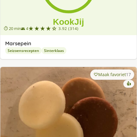
★★★★☆
⏱ 20 min
👥 4
3.92 (314)
Marsepein
Seizoensrecepten
Sinterklaas
Maak favoriet
17
👍