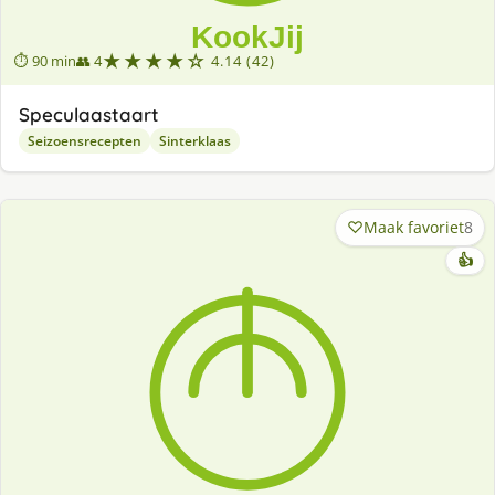
★★★★☆
⏱ 90 min
👥 4
4.14 (42)
Speculaastaart
Seizoensrecepten
Sinterklaas
Maak favoriet
8
👍