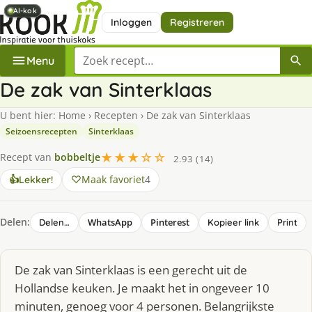
AI-kok
AI-kok
AI-kok
Inloggen
Registreren
Zoek een recept
Menu
De zak van Sinterklaas
U bent hier:
Home
›
Recepten
›
De zak van Sinterklaas
Seizoensrecepten
Sinterklaas
★★★☆☆
Recept van
bobbeltje
2.93 (14)
Maak favoriet
4
👍
Lekker!
Delen:
WhatsApp
Pinterest
Delen…
Kopieer link
Print
De zak van Sinterklaas is een gerecht uit de
Hollandse keuken. Je maakt het in ongeveer 10
minuten, genoeg voor 4 personen. Belangrijkste