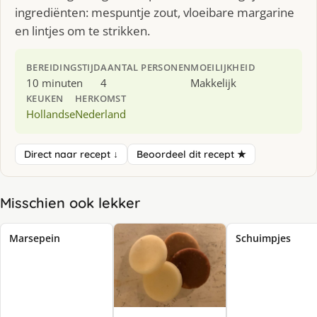
ingrediënten: mespuntje zout, vloeibare margarine
en lintjes om te strikken.
BEREIDINGSTIJD
AANTAL PERSONEN
MOEILIJKHEID
10 minuten
4
Makkelijk
KEUKEN
HERKOMST
Hollandse
Nederland
Direct naar recept ↓
Beoordeel dit recept ★
Misschien ook lekker
Marsepein
Schuimpjes