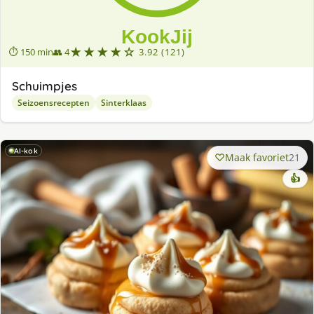
★★★★☆
⏱ 150 min
👥 4
3.92 (121)
Schuimpjes
Seizoensrecepten
Sinterklaas
AI-kok
Maak favoriet
21
👍