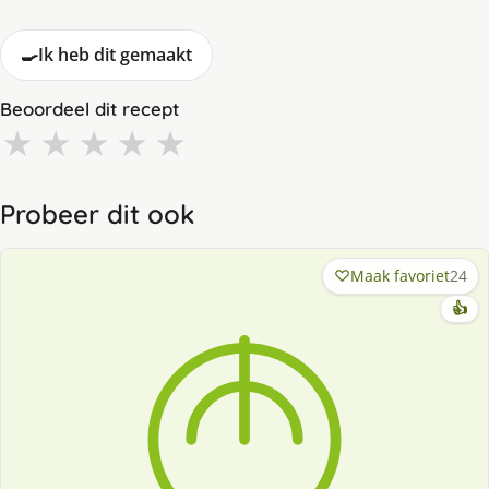
🍳
Ik heb dit gemaakt
Beoordeel dit recept
★
★
★
★
★
Probeer dit ook
Maak favoriet
24
👍