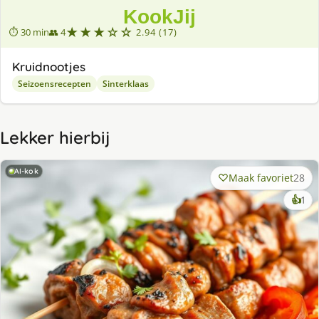
★★★☆☆
⏱ 30 min
👥 4
2.94 (17)
Kruidnootjes
Seizoensrecepten
Sinterklaas
Lekker hierbij
AI-kok
Maak favoriet
28
ke
👍
1
lek
ge