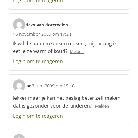
Login om te reageren
r
e
e
f
ricky van doremalen
:
s
16 november 2009 om 17:24
c
h
Ik wil de pannenkoeken maken , mijn vraag is
r
eet je ze warm of koud?
Melden
e
e
Login om te reageren
f
:
jan
3 juni 2009 om 15:16
s
c
lekker maar je kan het beslag beter zelf maken
h
dat is gezonder voor de kinderen:)
Melden
r
e
Login om te reageren
e
f
: