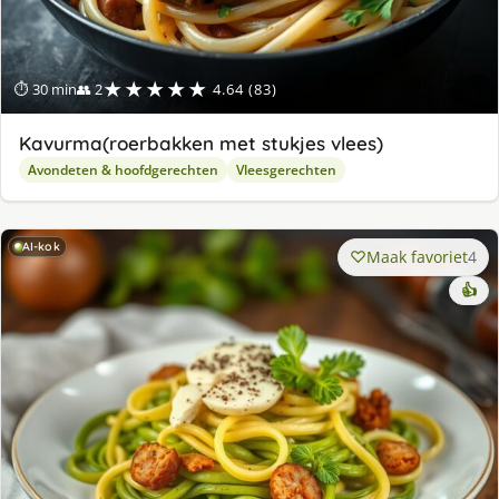
★★★★★
⏱ 30 min
👥 2
4.64 (83)
Kavurma(roerbakken met stukjes vlees)
Avondeten & hoofdgerechten
Vleesgerechten
AI-kok
Maak favoriet
4
👍