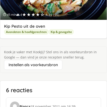
★★★★☆
⏱ 45 min
👥 4
4.39 (96)
Kip Pesto uit de oven
Avondeten & hoofdgerechten
Kip & gevogelte
Kook je vaker met KookJij? Stel ons in als voorkeursbron in
Google — dan vind je onze recepten sneller terug.
Instellen als voorkeursbron
6 reacties
Bianca
18 november 2011 om 16:39