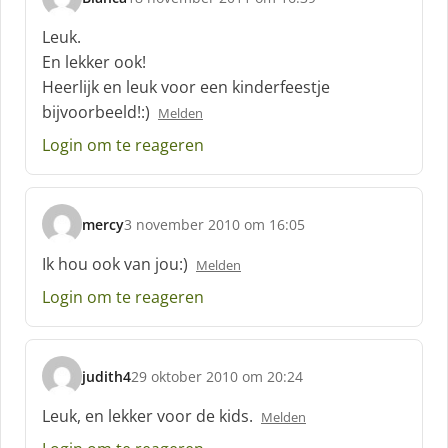
s
c
Leuk.
h
En lekker ook!
r
Heerlijk en leuk voor een kinderfeestje
e
bijvoorbeeld!:)
e
Melden
f
Login om te reageren
:
mercy
3 november 2010 om 16:05
s
c
Ik hou ook van jou:)
Melden
h
Login om te reageren
r
e
e
f
judith4
29 oktober 2010 om 20:24
:
s
c
Leuk, en lekker voor de kids.
Melden
h