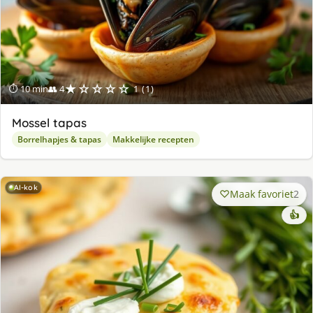
★☆☆☆☆
⏱ 10 min
👥 4
1 (1)
Mossel tapas
Borrelhapjes & tapas
Makkelijke recepten
AI-kok
Maak favoriet
2
👍