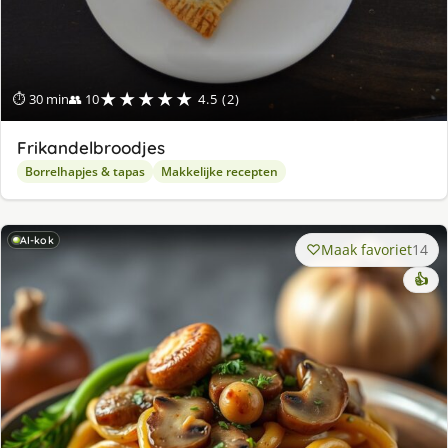
★★★★★
⏱ 30 min
👥 10
4.5 (2)
Frikandelbroodjes
Borrelhapjes & tapas
Makkelijke recepten
AI-kok
Maak favoriet
14
👍