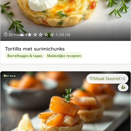
★☆☆☆☆
⏱ 20 min
👥 4
1.33 (3)
Tortilla met surimichunks
Borrelhapjes & tapas
Makkelijke recepten
AI-kok
Maak favoriet
16
👍