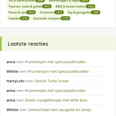
Vis & zeevruchten
Borrelhapjes & tapas
2094
2015
Taarten, koek & gebak
BBQ & buiten koken
1975
1434
Pasta & rijst
Groenten
Kip & gevogelte
1419
1312
1297
Salades
Gezonde recepten
1216
1177
Laatste reacties
anna
over
Pruimenjam met speculaaskruiden
Wilmie
over
Pruimenjam met speculaaskruiden
HarryLohr
over
Gevuld Turks brood
anna
over
Pruimenjam met speculaaskruiden
anna
over
Snelle courgettesoep met witte kaas
Wilmie
over
Ovenschotel met courgette en tonijn