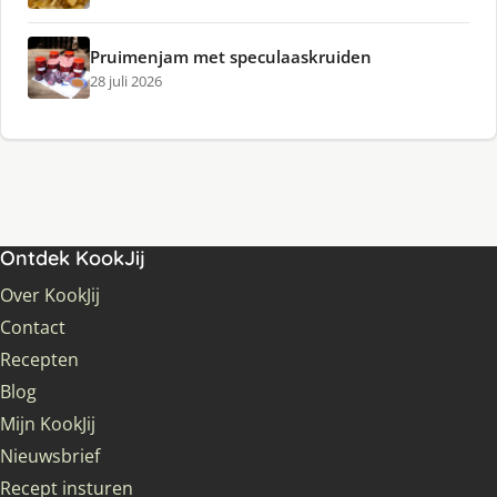
Pruimenjam met speculaaskruiden
28 juli 2026
Ontdek KookJij
Over KookJij
Contact
Recepten
Blog
Mijn KookJij
Nieuwsbrief
Recept insturen