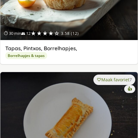
★★★★☆
⏱ 30 min
👥 12
3.58 (12)
Tapas, Pintxos, Borrelhapjes,
Borrelhapjes & tapas
Maak favoriet
7
👍