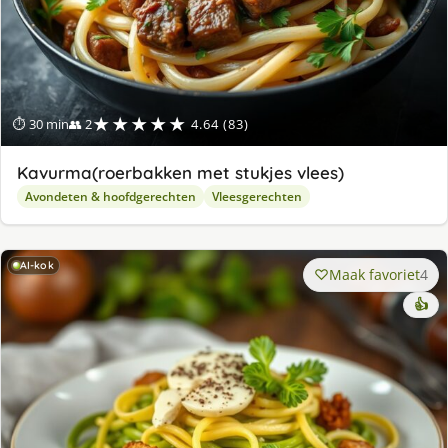
★★★★★
⏱ 30 min
👥 2
4.64 (83)
Kavurma(roerbakken met stukjes vlees)
Avondeten & hoofdgerechten
Vleesgerechten
AI-kok
Maak favoriet
4
👍