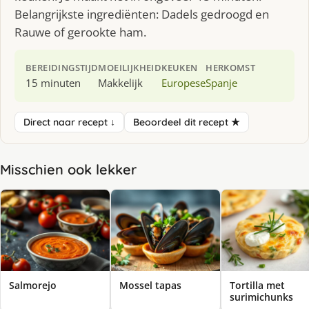
Belangrijkste ingrediënten: Dadels gedroogd en
Rauwe of gerookte ham.
BEREIDINGSTIJD
MOEILIJKHEID
KEUKEN
HERKOMST
15 minuten
Makkelijk
Europese
Spanje
Direct naar recept ↓
Beoordeel dit recept ★
Misschien ook lekker
Salmorejo
Mossel tapas
Tortilla met
surimichunks