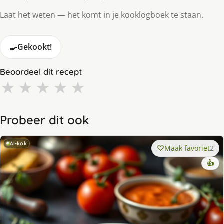
Laat het weten — het komt in je kooklogboek te staan.
🍳
Gekookt!
Beoordeel dit recept
★
★
★
★
★
Probeer dit ook
AI-kok
Maak favoriet
2
👍