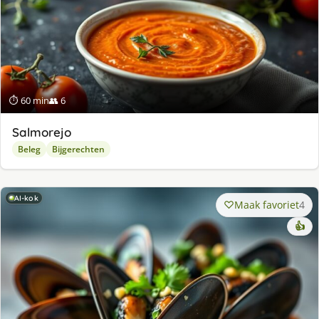
⏱ 60 min
👥 6
Salmorejo
Beleg
Bijgerechten
AI-kok
Maak favoriet
4
👍