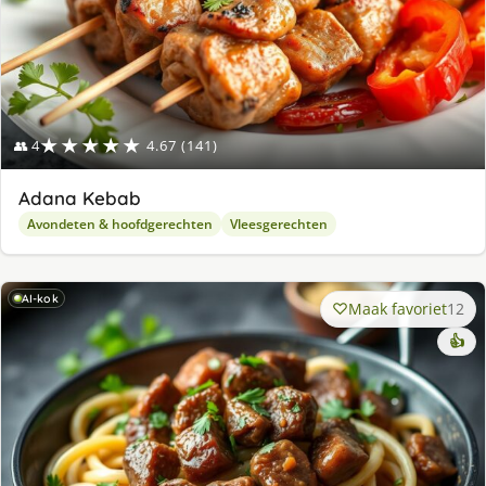
★★★★★
👥 4
4.67 (141)
Adana Kebab
Avondeten & hoofdgerechten
Vleesgerechten
AI-kok
Maak favoriet
12
👍