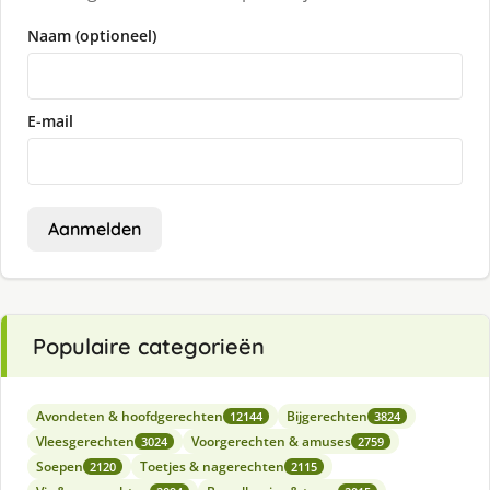
Naam (optioneel)
E-mail
Aanmelden
Populaire categorieën
Avondeten & hoofdgerechten
Bijgerechten
12144
3824
Vleesgerechten
Voorgerechten & amuses
3024
2759
Soepen
Toetjes & nagerechten
2120
2115