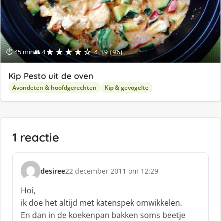
★★★★☆
⏱ 45 min
👥 4
4.39 (96)
Kip Pesto uit de oven
Avondeten & hoofdgerechten
Kip & gevogelte
1 reactie
desiree
22 december 2011 om 12:29
s
c
Hoi,
h
ik doe het altijd met katenspek omwikkelen.
r
En dan in de koekenpan bakken soms beetje
e