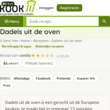
AI-kok
AI-kok
AI-kok
AI-kok
AI-kok
AI-kok
AI-kok
Inloggen
Registreren
Zoek een recept
Menu
Dadels uit de oven
U bent hier:
Home
›
Recepten
›
Dadels uit de oven
Borrelhapjes & tapas
Makkelijke recepten
★★☆☆☆
Recept van
camilla
2.33 (3)
Maak favoriet
2
👍
Lekker!
Delen:
WhatsApp
Facebook
Pinterest
Kopieer link
Print
Dadels uit de oven is een gerecht uit de Europese
keuken. Je maakt het in ongeveer 15 minuten.