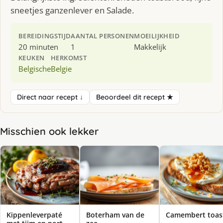
sneetjes ganzenlever en Salade.
BEREIDINGSTIJD
AANTAL PERSONEN
MOEILIJKHEID
20 minuten
1
Makkelijk
KEUKEN
HERKOMST
Belgische
Belgie
Direct naar recept ↓
Beoordeel dit recept ★
Misschien ook lekker
Kippenleverpaté
Boterham van de
Camembert toas