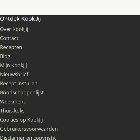
Ontdek KookJij
Over KookJij
Contact
Recepten
Blog
Mijn KookJij
Nieuwsbrief
Recept insturen
Boodschappenlijst
Weekmenu
Thuis koks
Cookies op KookJij
Gebruikersvoorwaarden
Disclaimer en copyright