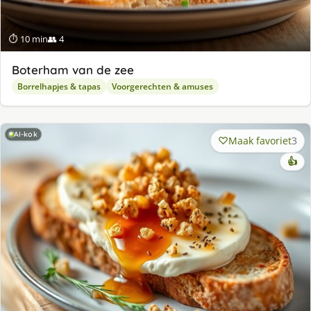
⏱ 10 min
👥 4
Boterham van de zee
Borrelhapjes & tapas
Voorgerechten & amuses
AI-kok
Maak favoriet
3
👍