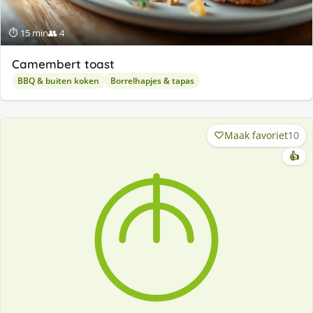
⏱ 15 min
👥 4
Camembert toast
BBQ & buiten koken
Borrelhapjes & tapas
Maak favoriet
10
👍