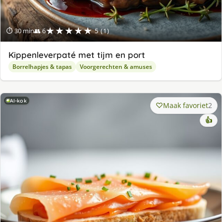
★★★★★
⏱ 30 min
👥 6
5 (1)
Kippenleverpaté met tijm en port
Borrelhapjes & tapas
Voorgerechten & amuses
AI-kok
Maak favoriet
2
👍