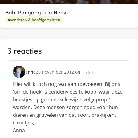
Babi Pangang à la Henkie
Avondeten & hoofdgerechten
3 reacties
anna
20 november 2012 om 17:41
s
c
Hier wil ik toch nog wat aan toevoegen. Bij ons
h
‘om de hoek’ is eendenvlees te koop, waar deze
r
beestjes op geen enkele wijze ‘volgepropt’
e
worden. Deze mensen zorgen goed voor hun
e
f
dieren en gruwelen van dat soort praktijken.
:
Groetjes,
Anna.