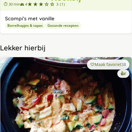
★★★☆☆
⏱ 30 min
👥 4
3 (1)
Scampi’s met vanille
Borrelhapjes & tapas
Gezonde recepten
Lekker hierbij
Maak favoriet
38
ke
👍
1
lek
ge