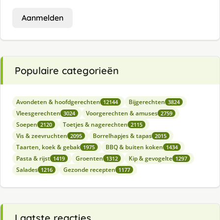
Aanmelden
Populaire categorieën
Avondeten & hoofdgerechten
Bijgerechten
12144
3824
Vleesgerechten
Voorgerechten & amuses
3024
2759
Soepen
Toetjes & nagerechten
2120
2115
Vis & zeevruchten
Borrelhapjes & tapas
2095
2015
Taarten, koek & gebak
BBQ & buiten koken
1975
1434
Pasta & rijst
Groenten
Kip & gevogelte
1419
1312
1297
Salades
Gezonde recepten
1216
1177
Laatste reacties