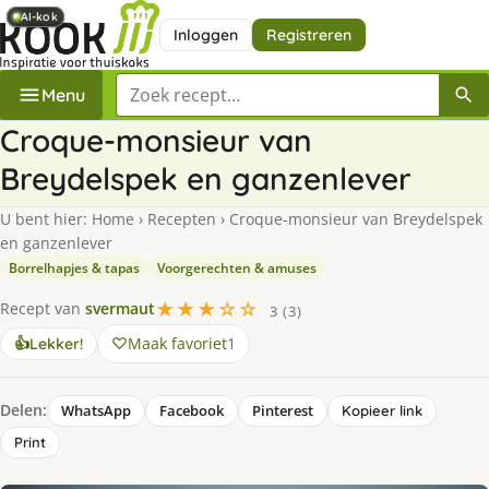
AI-kok
AI-kok
AI-kok
Inloggen
Registreren
Zoek een recept
Menu
Croque-monsieur van
Breydelspek en ganzenlever
U bent hier:
Home
›
Recepten
›
Croque-monsieur van Breydelspek
en ganzenlever
Borrelhapjes & tapas
Voorgerechten & amuses
★★★☆☆
Recept van
svermaut
3 (3)
Maak favoriet
1
👍
Lekker!
Delen:
WhatsApp
Facebook
Pinterest
Kopieer link
Print