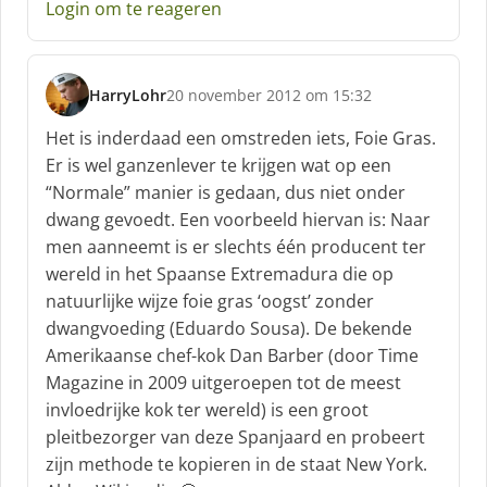
Login om te reageren
HarryLohr
20 november 2012 om 15:32
s
c
Het is inderdaad een omstreden iets, Foie Gras.
h
Er is wel ganzenlever te krijgen wat op een
r
“Normale” manier is gedaan, dus niet onder
e
dwang gevoedt. Een voorbeeld hiervan is: Naar
e
f
men aanneemt is er slechts één producent ter
:
wereld in het Spaanse Extremadura die op
natuurlijke wijze foie gras ‘oogst’ zonder
dwangvoeding (Eduardo Sousa). De bekende
Amerikaanse chef-kok Dan Barber (door Time
Magazine in 2009 uitgeroepen tot de meest
invloedrijke kok ter wereld) is een groot
pleitbezorger van deze Spanjaard en probeert
zijn methode te kopieren in de staat New York.