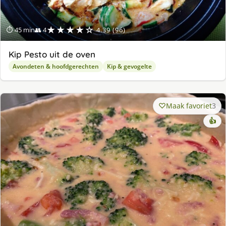
★★★★☆
⏱ 45 min
👥 4
4.39 (96)
Kip Pesto uit de oven
Avondeten & hoofdgerechten
Kip & gevogelte
Maak favoriet
3
👍