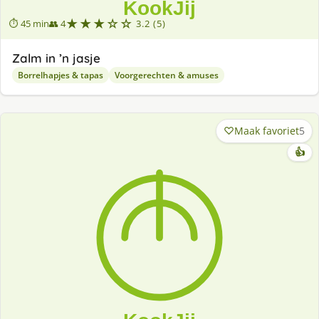
★★★☆☆
⏱ 45 min
👥 4
3.2 (5)
Zalm in ’n jasje
Borrelhapjes & tapas
Voorgerechten & amuses
Maak favoriet
5
👍