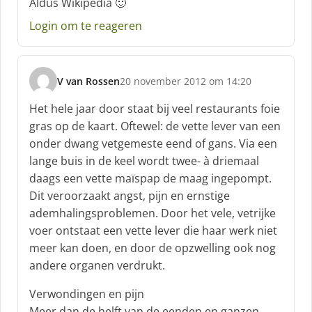
Aldus Wikipedia 🙂
Login om te reageren
V van Rossen
20 november 2012 om 14:20
s
c
Het hele jaar door staat bij veel restaurants foie
h
gras op de kaart. Oftewel: de vette lever van een
r
onder dwang vetgemeste eend of gans. Via een
e
lange buis in de keel wordt twee- à driemaal
e
f
daags een vette maïspap de maag ingepompt.
:
Dit veroorzaakt angst, pijn en ernstige
ademhalingsproblemen. Door het vele, vetrijke
voer ontstaat een vette lever die haar werk niet
meer kan doen, en door de opzwelling ook nog
andere organen verdrukt.
Verwondingen en pijn
Meer dan de helft van de eenden en ganzen