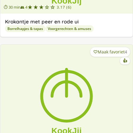
★★★☆☆
⏱ 30 min
👥 4
3.17 (6)
Krokantje met peer en rode ui
Borrelhapjes & tapas
Voorgerechten & amuses
Maak favoriet
4
👍