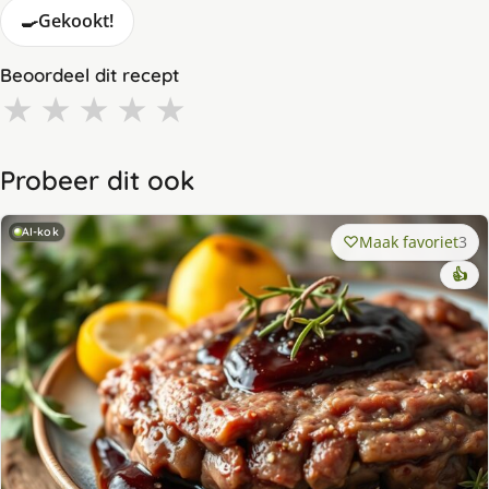
🍳
Gekookt!
Beoordeel dit recept
★
★
★
★
★
Probeer dit ook
AI-kok
Maak favoriet
3
👍