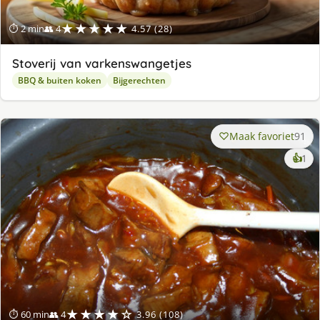
★★★★★
⏱ 2 min
👥 4
4.57 (28)
Stoverij van varkenswangetjes
BBQ & buiten koken
Bijgerechten
Maak favoriet
91
ke
👍
1
lek
ge
★★★★☆
⏱ 60 min
👥 4
3.96 (108)