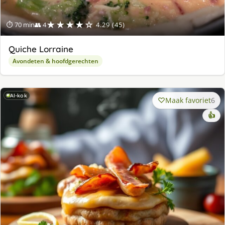
★★★★☆
⏱ 70 min
👥 4
4.29 (45)
Quiche Lorraine
Avondeten & hoofdgerechten
AI-kok
Maak favoriet
6
👍