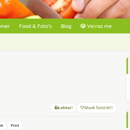
omer
Food & Foto’s
Blog
🎲 Verras me
Maak favoriet
1
👍
Lekker!
nk
Print