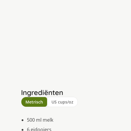
Ingrediënten
Metrisch
US cups/oz
500 ml melk
6 eidooiers