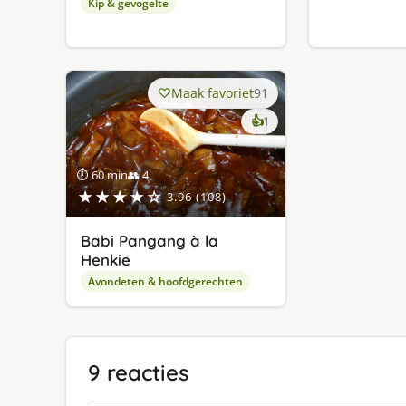
Kip & gevogelte
Maak favoriet
91
keer
👍
1
lekker
gevonden
⏱ 60 min
👥 4
★★★★☆
3.96 (108)
Babi Pangang à la
Henkie
Avondeten & hoofdgerechten
9 reacties