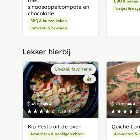
met
BBQ & buiten
sinaasappelcompote en
Toetjes & nag
chocolade
BBQ & buiten koken
Inmaken & bewaren
Lekker hierbij
Maak favoriet
38
keer
👍
1
lekker
gevonden
⏱ 45 min
👥 4
⏱ 70 min
👥 4
★★★★☆
★★★★☆
4.39 (96)
Kip Pesto uit de oven
Quiche Lor
Avondeten & hoofdgerechten
Avondeten & 