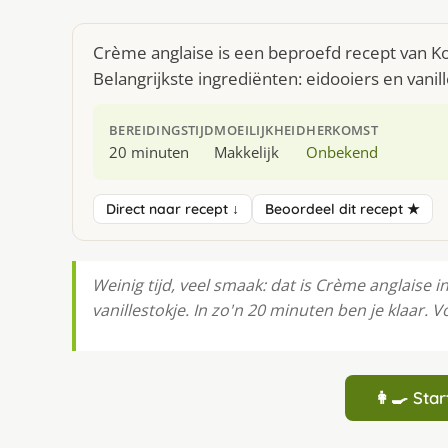
Crème anglaise is een beproefd recept van Ko
Belangrijkste ingrediënten: eidooiers en vanill
BEREIDINGSTIJD
MOEILIJKHEID
HERKOMST
20 minuten
Makkelijk
Onbekend
Direct naar recept ↓
Beoordeel dit recept ★
Weinig tijd, veel smaak: dat is Crème anglaise i
vanillestokje. In zo'n 20 minuten ben je klaar. 
👩‍🍳 St