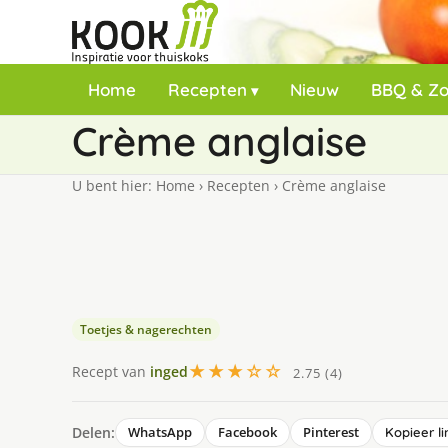
Home
Recepten
Nieuw
BBQ & Z
Crème anglaise
U bent hier:
Home
›
Recepten
›
Crème anglaise
Toetjes & nagerechten
★★★☆☆
Recept van
inged
2.75 (4)
Delen:
WhatsApp
Facebook
Pinterest
Kopieer li