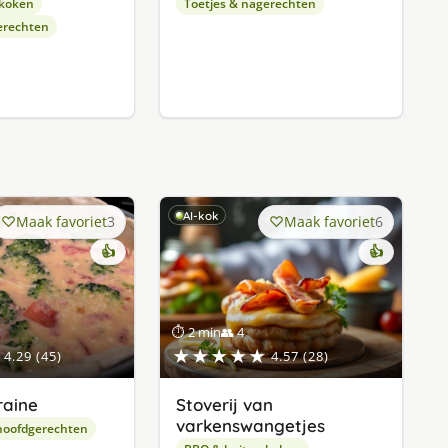
 koken
Toetjes & nagerechten
erechten
AI-kok
Maak favoriet
3
Maak favoriet
6
👍
👍
⏱ 2 min
👥 4
★★★★★
4.29 (45)
4.57 (28)
raine
Stoverij van
varkenswangetjes
hoofdgerechten