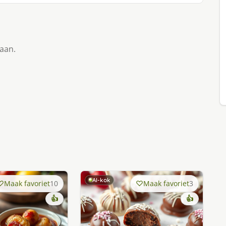
taan.
AI-kok
Maak favoriet
10
Maak favoriet
3
👍
👍