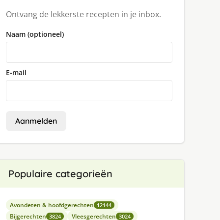
Ontvang de lekkerste recepten in je inbox.
Naam (optioneel)
E-mail
Aanmelden
Populaire categorieën
Avondeten & hoofdgerechten
12144
Bijgerechten
Vleesgerechten
3824
3024