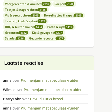
Voorgerechten & amuses
Soepen
2759
2120
Toetjes & nagerechten
2115
Vis & zeevruchten
Borrelhapjes & tapas
2095
2015
Taarten, koek & gebak
1975
BBQ & buiten koken
Pasta & rijst
1434
1419
Groenten
Kip & gevogelte
1312
1297
Salades
Gezonde recepten
1216
1177
Laatste reacties
anna
over
Pruimenjam met speculaaskruiden
Wilmie
over
Pruimenjam met speculaaskruiden
HarryLohr
over
Gevuld Turks brood
anna
over
Pruimenjam met speculaaskruiden