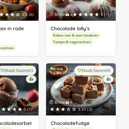
★★★☆
★★★★★
3.5 (6)
⏱ 30 min
👥 4
5 (1)
es in rode
Chocolade lolly’s
Koken met & voor kinderen
Toetjes & nagerechten
erechten
AI-kok
Maak favoriet
3
Maak favoriet
8
👍
👍
⏱ 30 min
👥 8
★★★★★
★★★☆☆
5 (1)
3.33 (3)
ocoladesorbet
Chocoladefudge