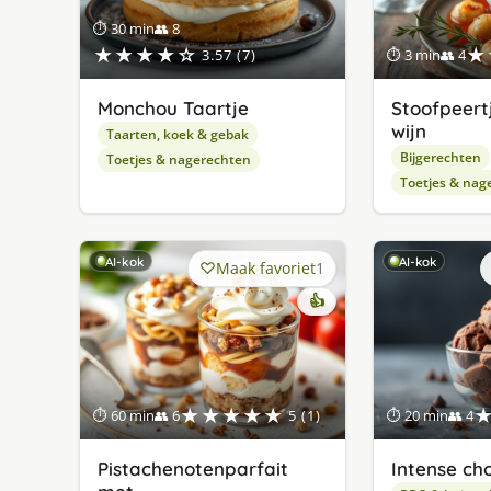
⏱ 30 min
👥 8
★★★★☆
★
3.57 (7)
⏱ 3 min
👥 4
Monchou Taartje
Stoofpeertj
wijn
Taarten, koek & gebak
Bijgerechten
Toetjes & nagerechten
Toetjes & nag
AI-kok
AI-kok
Maak favoriet
1
👍
★★★★★
⏱ 60 min
👥 6
5 (1)
⏱ 20 min
👥 4
Pistachenotenparfait
Intense ch