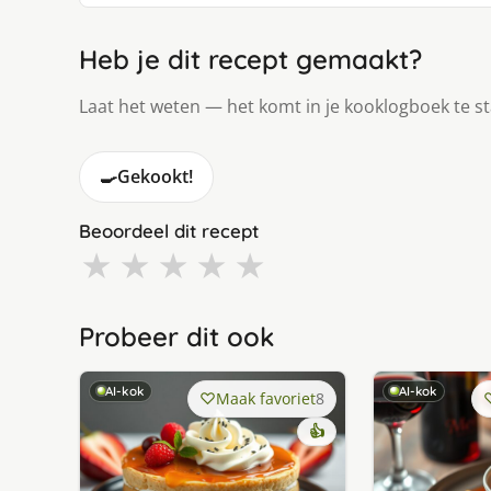
Heb je dit recept gemaakt?
Laat het weten — het komt in je kooklogboek te s
🍳
Gekookt!
Beoordeel dit recept
★
★
★
★
★
Probeer dit ook
AI-kok
AI-kok
Maak favoriet
8
👍