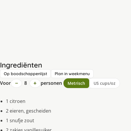
Ingrediënten
Op boodschappenlijst
Plan in weekmenu
−
+
Voor
8
personen
Metrisch
US cups/oz
1 citroen
2 eieren, gescheiden
1 snufje zout
2 zakjes vanillesuiker