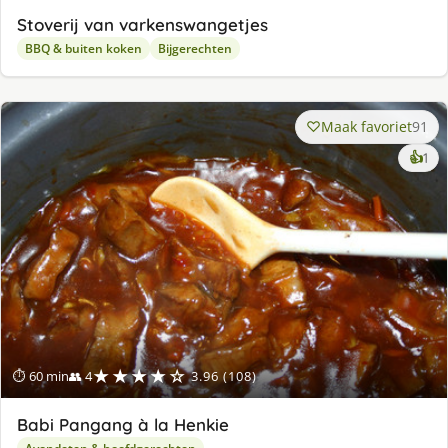
Stoverij van varkenswangetjes
BBQ & buiten koken
Bijgerechten
Maak favoriet
91
ke
👍
1
lek
ge
★★★★☆
⏱ 60 min
👥 4
3.96 (108)
Babi Pangang à la Henkie