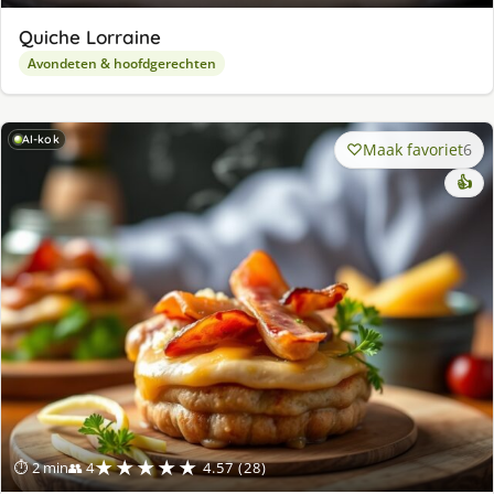
Quiche Lorraine
Avondeten & hoofdgerechten
AI-kok
Maak favoriet
6
👍
★★★★★
⏱ 2 min
👥 4
4.57 (28)