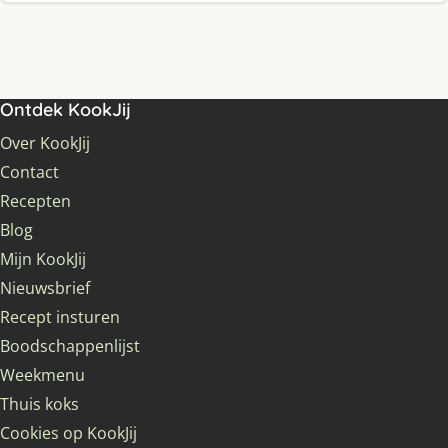
Ontdek KookJij
Over KookJij
Contact
Recepten
Blog
Mijn KookJij
Nieuwsbrief
Recept insturen
Boodschappenlijst
Weekmenu
Thuis koks
Cookies op KookJij