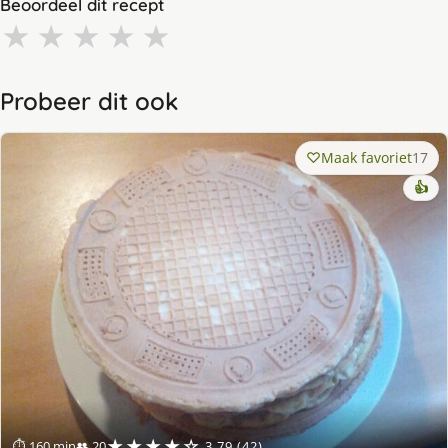
Beoordeel dit recept
★
★
★
★
★
Probeer dit ook
Maak favoriet
17
👍
★★★★☆
⏱ 160 min
👥 20
3.79 (42)