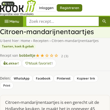
AI-kok
AI-kok
AI-kok
AI-kok
Inloggen
Registreren
Zoek een recept
Menu
Citroen-mandarijnentaartjes
U bent hier:
Home
›
Recepten
›
Citroen-mandarijnentaartjes
Taarten, koek & gebak
★★☆☆☆
Recept van
bobbeltje
2 (3)
Maak favoriet
1
👍
Lekker!
Delen:
WhatsApp
Facebook
Pinterest
Kopieer link
Print
Citroen-mandarijnentaartjes is een gerecht uit de
Hollandse keuken. Je maakt het in ongeveer 45