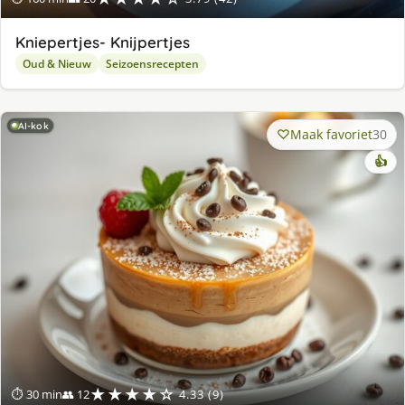
Kniepertjes- Knijpertjes
Oud & Nieuw
Seizoensrecepten
AI-kok
Maak favoriet
30
👍
★★★★☆
⏱ 30 min
👥 12
4.33 (9)