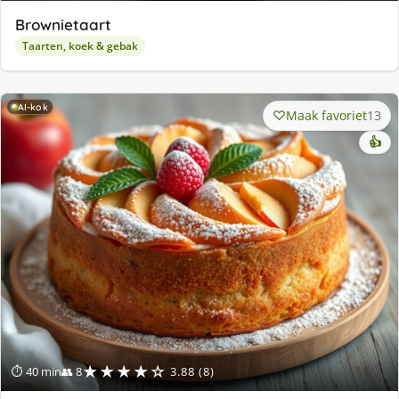
Brownietaart
Taarten, koek & gebak
AI-kok
Maak favoriet
13
👍
★★★★☆
⏱ 40 min
👥 8
3.88 (8)