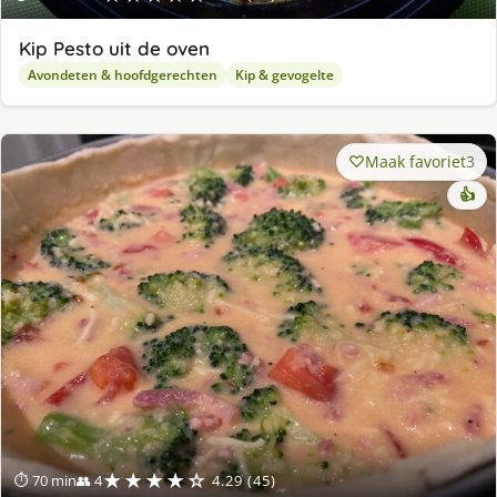
Kip Pesto uit de oven
Avondeten & hoofdgerechten
Kip & gevogelte
Maak favoriet
3
👍
★★★★☆
⏱ 70 min
👥 4
4.29 (45)