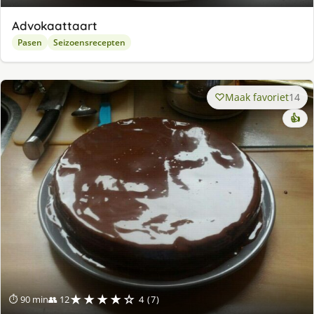
Advokaattaart
Pasen
Seizoensrecepten
Maak favoriet
14
👍
★★★★☆
⏱ 90 min
👥 12
4 (7)