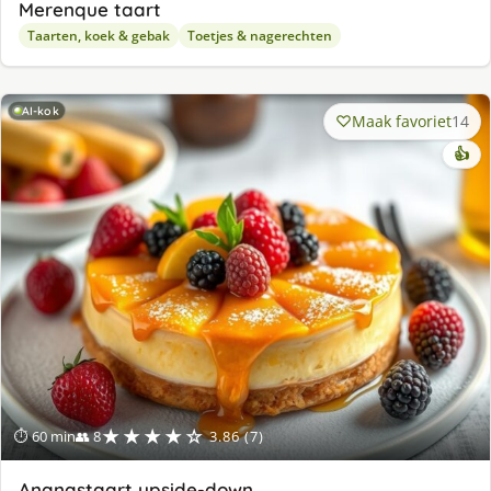
Merenque taart
Taarten, koek & gebak
Toetjes & nagerechten
AI-kok
Maak favoriet
14
👍
★★★★☆
⏱ 60 min
👥 8
3.86 (7)
Ananastaart upside-down