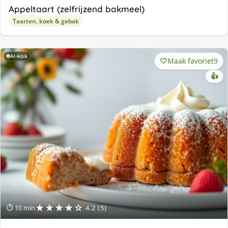
Appeltaart (zelfrijzend bakmeel)
Taarten, koek & gebak
AI-kok
Maak favoriet
9
👍
★★★★☆
⏱ 10 min
4.2 (5)