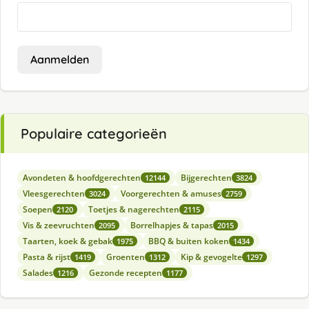
Aanmelden
Populaire categorieën
Avondeten & hoofdgerechten
Bijgerechten
12144
3824
Vleesgerechten
Voorgerechten & amuses
3024
2759
Soepen
Toetjes & nagerechten
2120
2115
Vis & zeevruchten
Borrelhapjes & tapas
2095
2015
Taarten, koek & gebak
BBQ & buiten koken
1975
1434
Pasta & rijst
Groenten
Kip & gevogelte
1419
1312
1297
Salades
Gezonde recepten
1216
1177