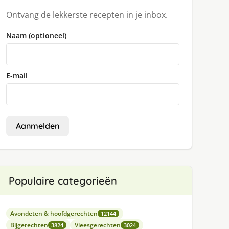
Ontvang de lekkerste recepten in je inbox.
Naam (optioneel)
E-mail
Aanmelden
Populaire categorieën
Avondeten & hoofdgerechten
12144
Bijgerechten
Vleesgerechten
3824
3024