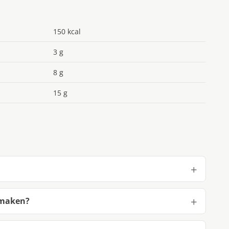
150 kcal
3 g
8 g
15 g
 maken?