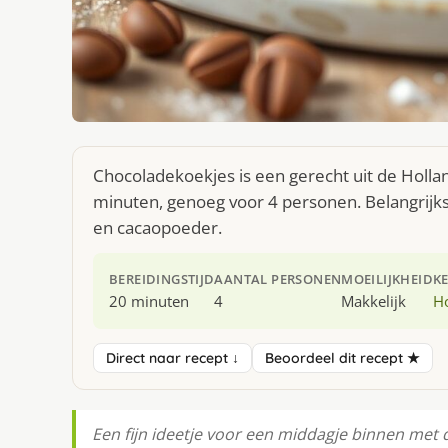
Chocoladekoekjes is een gerecht uit de Holla
minuten, genoeg voor 4 personen. Belangrijkst
en cacaopoeder.
BEREIDINGSTIJD
AANTAL PERSONEN
MOEILIJKHEID
K
20 minuten
4
Makkelijk
H
Direct naar recept ↓
Beoordeel dit recept ★
Een fijn ideetje voor een middagje binnen met d