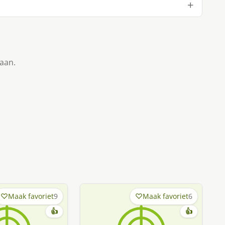
taan.
Maak favoriet
9
Maak favoriet
6
👍
👍