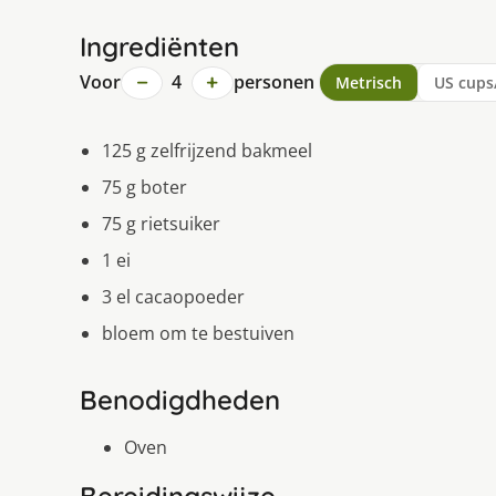
Ingrediënten
−
+
Voor
4
personen
Metrisch
US cups
125 g zelfrijzend bakmeel
75 g boter
75 g rietsuiker
1 ei
3 el cacaopoeder
bloem om te bestuiven
Benodigdheden
Oven