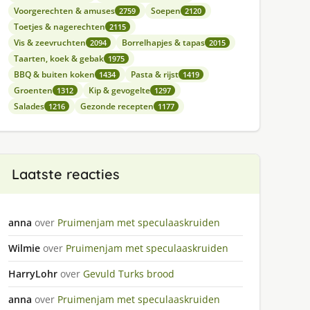
Voorgerechten & amuses
Soepen
2759
2120
Toetjes & nagerechten
2115
Vis & zeevruchten
Borrelhapjes & tapas
2094
2015
Taarten, koek & gebak
1975
BBQ & buiten koken
Pasta & rijst
1434
1419
Groenten
Kip & gevogelte
1312
1297
Salades
Gezonde recepten
1216
1177
Laatste reacties
anna
over
Pruimenjam met speculaaskruiden
Wilmie
over
Pruimenjam met speculaaskruiden
HarryLohr
over
Gevuld Turks brood
anna
over
Pruimenjam met speculaaskruiden