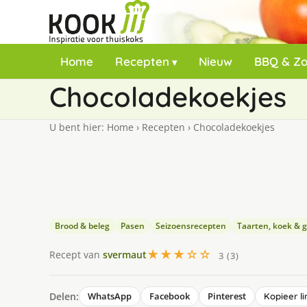
Home
Recepten
Nieuw
BBQ & Z
Chocoladekoekjes
U bent hier:
Home
›
Recepten
›
Chocoladekoekjes
Brood & beleg
Pasen
Seizoensrecepten
Taarten, koek & 
★★★☆☆
Recept van
svermaut
3 (3)
Delen:
WhatsApp
Facebook
Pinterest
Kopieer li