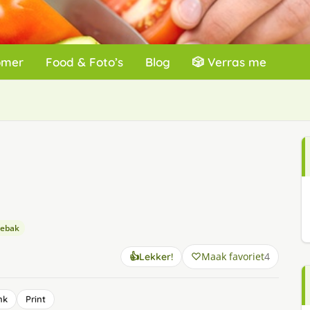
omer
Food & Foto’s
Blog
🎲 Verras me
gebak
Maak favoriet
4
👍
Lekker!
nk
Print