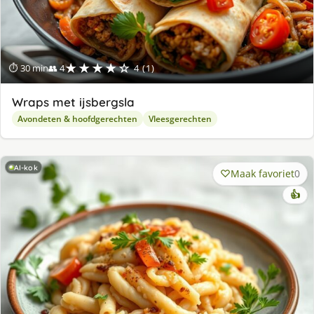
★★★★☆
⏱ 30 min
👥 4
4 (1)
Wraps met ijsbergsla
Avondeten & hoofdgerechten
Vleesgerechten
AI-kok
Maak favoriet
0
👍