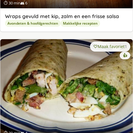
⏱ 30 min
👥 6
Wraps gevuld met kip, zalm en een frisse salsa
Avondeten & hoofdgerechten
Makkelijke recepten
Maak favoriet
1
👍