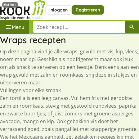
AI-kok
Inloggen
Registreren
Zoek een recept
Menu
Wraps recepten
Op deze pagina vind je alle wraps, gevuld met vis, kip, vlees,
noem maar op. Geschikt als hoofdgerecht maar ook leuk
om als snack te serveren op een feestje. Denk eens aan een
wrap gevuld met zalm en roomkaas, snij deze in stukjes en
uitserveren maar.
Vullingen voor elke smaak
Een tortilla is een leeg canvas. Vul hem fris met gerookte
zalm en roomkaas, stevig met gestoofd rundvlees, paprika
en zwarte boontjes, of juist zomers met groene asperges,
avocado, mango en kip. Ook gebakken vis doet het
verrassend goed, zoals pangafilet met knapperige groente.
Wie het Mexicaans aanpakt, zet gebakken reepjes kip met