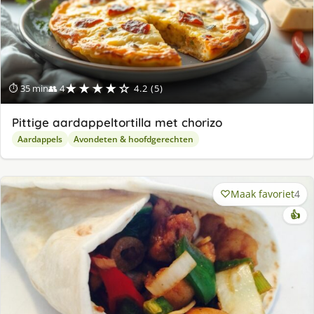
★★★★☆
⏱ 35 min
👥 4
4.2 (5)
Pittige aardappeltortilla met chorizo
Aardappels
Avondeten & hoofdgerechten
Maak favoriet
4
👍