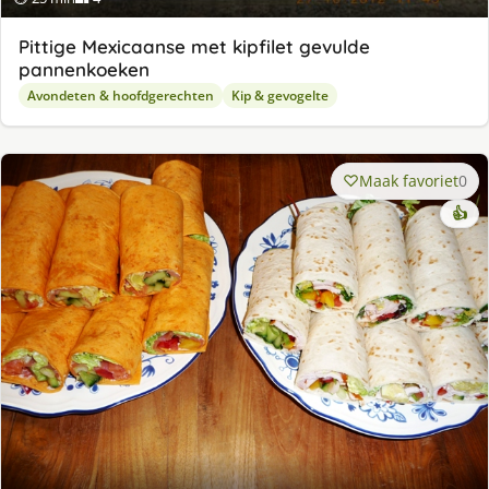
Pittige Mexicaanse met kipfilet gevulde
pannenkoeken
Avondeten & hoofdgerechten
Kip & gevogelte
Maak favoriet
0
👍