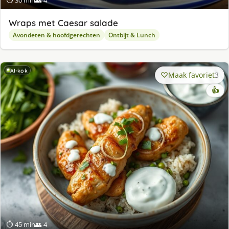
⏱ 30 min
👥 4
Wraps met Caesar salade
Avondeten & hoofdgerechten
Ontbijt & Lunch
AI-kok
Maak favoriet
3
👍
⏱ 45 min
👥 4