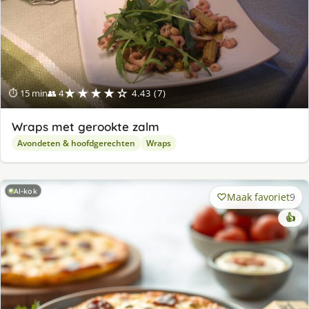
★★★★☆
⏱ 15 min
👥 4
4.43 (7)
Wraps met gerookte zalm
Avondeten & hoofdgerechten
Wraps
AI-kok
Maak favoriet
9
👍