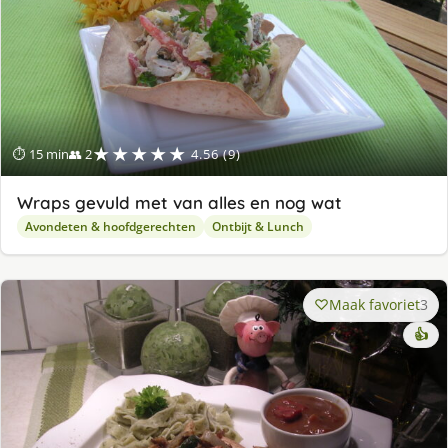
★★★★★
⏱ 15 min
👥 2
4.56 (9)
Wraps gevuld met van alles en nog wat
Avondeten & hoofdgerechten
Ontbijt & Lunch
Maak favoriet
3
👍