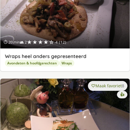
★★★★☆
⏱ 20 min
👥 2
4 (12)
Wraps heel anders gepresenteerd
Avondeten & hoofdgerechten
Wraps
Maak favoriet
8
👍