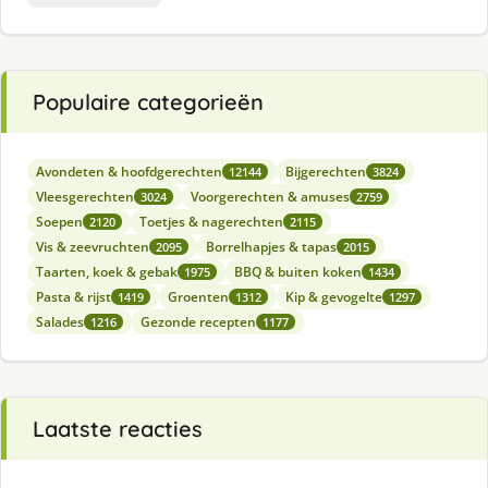
Populaire categorieën
Avondeten & hoofdgerechten
Bijgerechten
12144
3824
Vleesgerechten
Voorgerechten & amuses
3024
2759
Soepen
Toetjes & nagerechten
2120
2115
Vis & zeevruchten
Borrelhapjes & tapas
2095
2015
Taarten, koek & gebak
BBQ & buiten koken
1975
1434
Pasta & rijst
Groenten
Kip & gevogelte
1419
1312
1297
Salades
Gezonde recepten
1216
1177
Laatste reacties