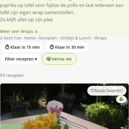
paprika op tafel voor fajitas de pollo en laat iedereen aan
tafel zijn eigen wrap samenstellen.
Zo blijft alles op zijn plek
Meer over Wraps ↓
U bent hier:
Home
›
Recepten
›
Ontbijt & Lunch
›
Wraps
⏱ Klaar in 15 min
⏱ Klaar in 30 min
Filter recepten
▾
🎲 Verras me
93 recepten
Maak favoriet
7
👍