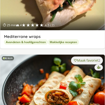
★★★★★
⏱ 25 min
👥 4
4.5 (2)
Mediterrane wraps
Avondeten & hoofdgerechten
Makkelijke recepten
AI-kok
Maak favoriet
2
👍