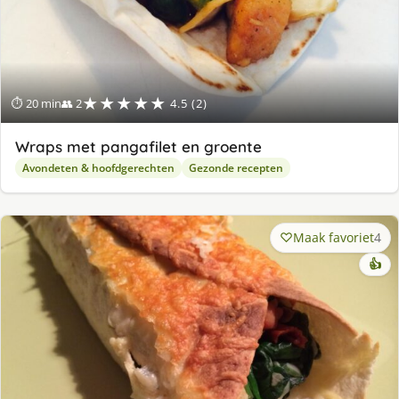
★★★★★
⏱ 20 min
👥 2
4.5 (2)
Wraps met pangafilet en groente
Avondeten & hoofdgerechten
Gezonde recepten
Maak favoriet
4
👍