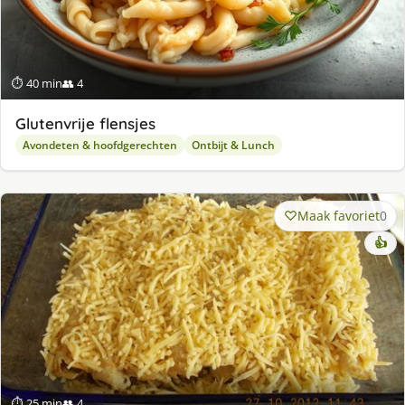
⏱ 40 min
👥 4
Glutenvrije flensjes
Avondeten & hoofdgerechten
Ontbijt & Lunch
Maak favoriet
0
👍
⏱ 25 min
👥 4