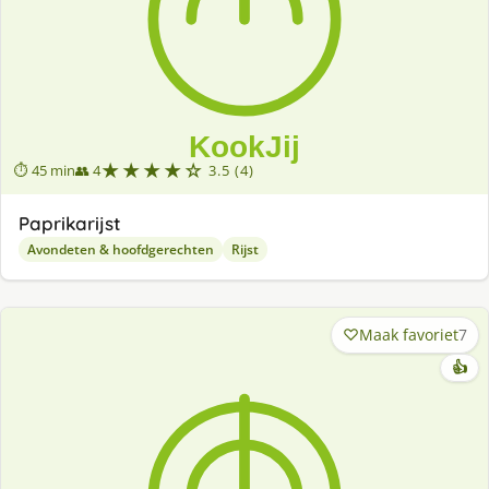
★★★★☆
⏱ 45 min
👥 4
3.5 (4)
Paprikarijst
Avondeten & hoofdgerechten
Rijst
Maak favoriet
7
👍