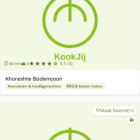
★★★★☆
⏱ 60 min
👥 4
3.5 (4)
Khoreshte Bademjoon
Avondeten & hoofdgerechten
BBQ & buiten koken
Maak favoriet
15
👍