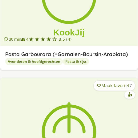
★★★★☆
⏱ 30 min
👥 4
3.5 (4)
Pasta Garbourara (=Garnalen-Boursin-Arabiata)
Avondeten & hoofdgerechten
Pasta & rijst
Maak favoriet
7
👍