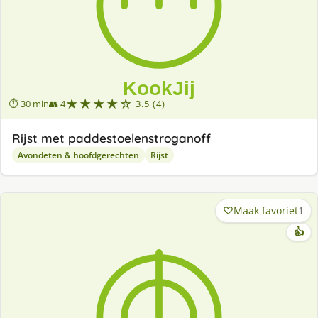
★★★★☆
⏱ 30 min
👥 4
3.5 (4)
Rijst met paddestoelenstroganoff
Avondeten & hoofdgerechten
Rijst
Maak favoriet
1
👍