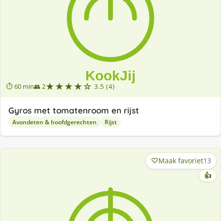
★★★★☆
⏱ 60 min
👥 2
3.5 (4)
Gyros met tomatenroom en rijst
Avondeten & hoofdgerechten
Rijst
Maak favoriet
13
👍