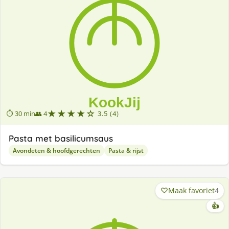
★★★★☆
⏱ 30 min
👥 4
3.5 (4)
Pasta met basilicumsaus
Avondeten & hoofdgerechten
Pasta & rijst
Maak favoriet
4
👍