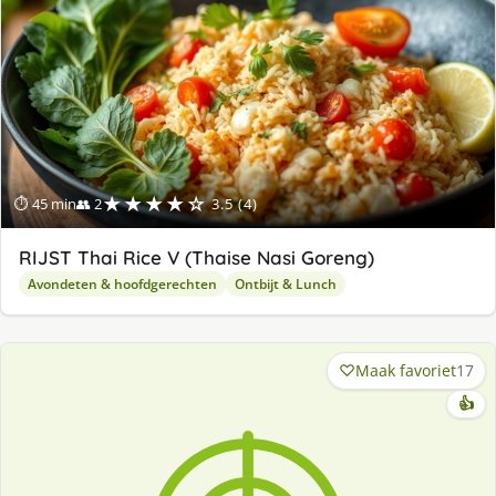
★★★★☆
⏱ 45 min
👥 2
3.5 (4)
RIJST Thai Rice V (Thaise Nasi Goreng)
Avondeten & hoofdgerechten
Ontbijt & Lunch
Maak favoriet
17
👍