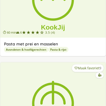
★★★★☆
⏱ 60 min
👥 6
3.5 (4)
Pasta met prei en mosselen
Avondeten & hoofdgerechten
Pasta & rijst
Maak favoriet
9
👍