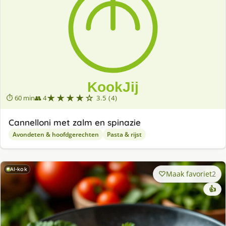
★★★★☆
⏱ 60 min
👥 4
3.5 (4)
Cannelloni met zalm en spinazie
Avondeten & hoofdgerechten
Pasta & rijst
AI-kok
Maak favoriet
2
👍