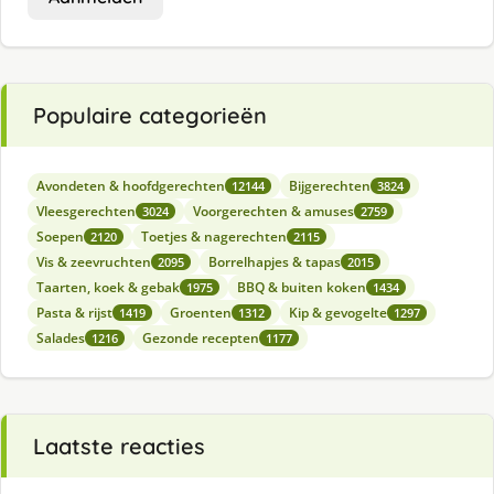
Populaire categorieën
Avondeten & hoofdgerechten
Bijgerechten
12144
3824
Vleesgerechten
Voorgerechten & amuses
3024
2759
Soepen
Toetjes & nagerechten
2120
2115
Vis & zeevruchten
Borrelhapjes & tapas
2095
2015
Taarten, koek & gebak
BBQ & buiten koken
1975
1434
Pasta & rijst
Groenten
Kip & gevogelte
1419
1312
1297
Salades
Gezonde recepten
1216
1177
Laatste reacties