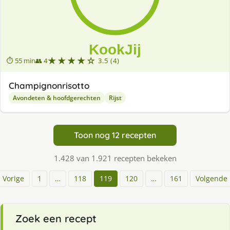
★★★★☆
⏱ 55 min
👥 4
3.5 (4)
Champignonrisotto
Avondeten & hoofdgerechten
Rijst
Toon nog 12 recepten
1.428 van 1.921 recepten bekeken
Vorige
1
…
118
119
120
…
161
Volgende
Zoek een recept