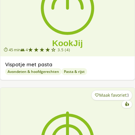
★★★★☆
⏱ 45 min
👥 4
3.5 (4)
Vispotje met pasta
Avondeten & hoofdgerechten
Pasta & rijst
Maak favoriet
3
👍