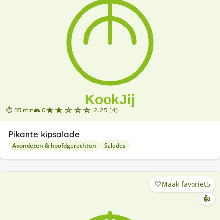
★★☆☆☆
⏱ 35 min
👥 6
2.25 (4)
Pikante kipsalade
Avondeten & hoofdgerechten
Salades
Maak favoriet
5
👍