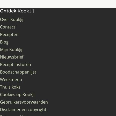
Ontdek KookJij
Over KookJij
Contact
Recepten
Blog
Mijn KookJij
Nieuwsbrief
Recept insturen
Boodschappenlijst
Weekmenu
Thuis koks
Cookies op KookJij
Gebruikersvoorwaarden
Disclaimer en copyright