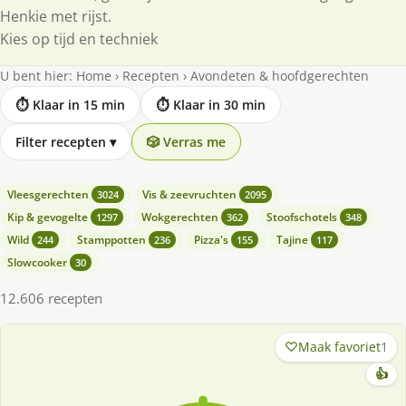
Henkie met rijst.
Kies op tijd en techniek
U bent hier:
Home
›
Recepten
›
Avondeten & hoofdgerechten
⏱ Klaar in 15 min
⏱ Klaar in 30 min
Filter recepten
▾
🎲 Verras me
Vleesgerechten
Vis & zeevruchten
3024
2095
Kip & gevogelte
Wokgerechten
Stoofschotels
1297
362
348
Wild
Stamppotten
Pizza's
Tajine
244
236
155
117
Slowcooker
30
12.606 recepten
Maak favoriet
1
👍