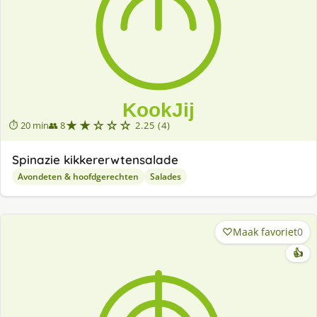
★★☆☆☆
⏱ 20 min
👥 8
2.25 (4)
Spinazie kikkererwtensalade
Avondeten & hoofdgerechten
Salades
Maak favoriet
0
👍