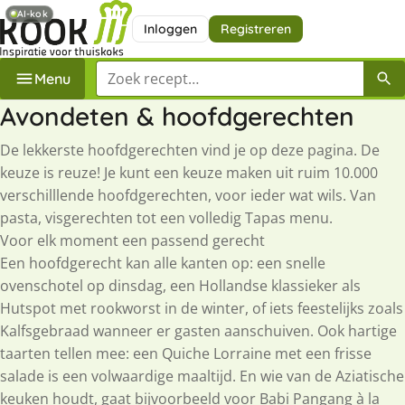
AI-kok
Inloggen
Registreren
Zoek een recept
Menu
Avondeten & hoofdgerechten
De lekkerste hoofdgerechten vind je op deze pagina. De
keuze is reuze! Je kunt een keuze maken uit ruim 10.000
verschilllende hoofdgerechten, voor ieder wat wils. Van
pasta, visgerechten tot een volledig Tapas menu.
Voor elk moment een passend gerecht
Een hoofdgerecht kan alle kanten op: een snelle
ovenschotel op dinsdag, een Hollandse klassieker als
Hutspot met rookworst in de winter, of iets feestelijks zoals
Kalfsgebraad wanneer er gasten aanschuiven. Ook hartige
taarten tellen mee: een Quiche Lorraine met een frisse
salade is een volwaardige maaltijd. En wie van de Aziatische
keuken houdt, gaat bijvoorbeeld voor Babi Pangang à la