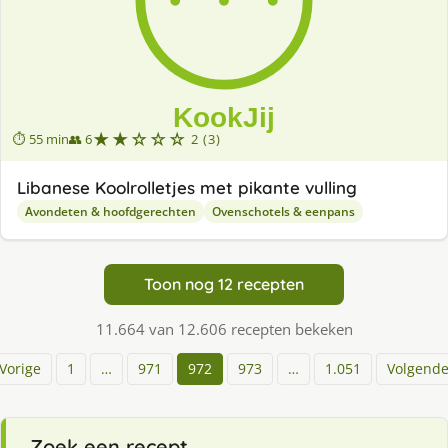
★★☆☆☆
⏱ 55 min
👥 6
2 (3)
Libanese Koolrolletjes met pikante vulling
Avondeten & hoofdgerechten
Ovenschotels & eenpans
Toon nog 12 recepten
11.664 van 12.606 recepten bekeken
Vorige
1
…
971
972
973
…
1.051
Volgend
Zoek een recept