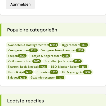
Aanmelden
Populaire categorieën
Avondeten & hoofdgerechten
Bijgerechten
12144
3824
Vleesgerechten
Voorgerechten & amuses
3024
2759
Soepen
Toetjes & nagerechten
2120
2115
Vis & zeevruchten
Borrelhapjes & tapas
2095
2015
Taarten, koek & gebak
BBQ & buiten koken
1975
1434
Pasta & rijst
Groenten
Kip & gevogelte
1419
1312
1297
Salades
Gezonde recepten
1216
1177
Laatste reacties