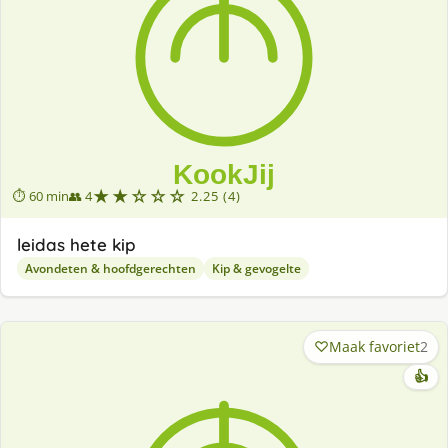
★★☆☆☆
⏱ 60 min
👥 4
2.25 (4)
leidas hete kip
Avondeten & hoofdgerechten
Kip & gevogelte
Maak favoriet
2
👍