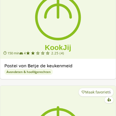
★★☆☆☆
⏱ 150 min
👥 4
2.25 (4)
Pastei van Betje de keukenmeid
Avondeten & hoofdgerechten
Maak favoriet
6
👍