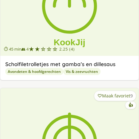
★★☆☆☆
⏱ 45 min
👥 4
2.25 (4)
Scholfiletrolletjes met gamba’s en dillesaus
Avondeten & hoofdgerechten
Vis & zeevruchten
Maak favoriet
9
👍