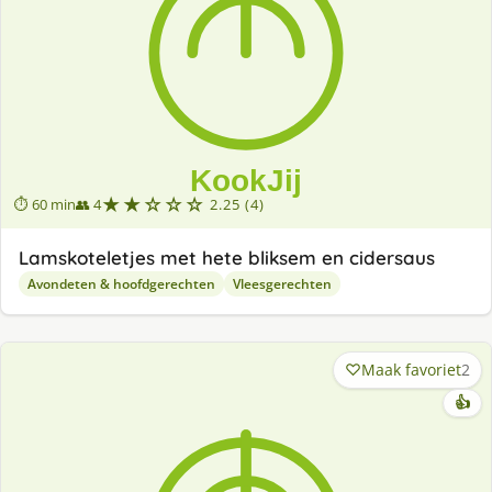
★★☆☆☆
⏱ 60 min
👥 4
2.25 (4)
Lamskoteletjes met hete bliksem en cidersaus
Avondeten & hoofdgerechten
Vleesgerechten
Maak favoriet
2
👍