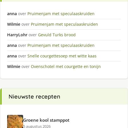
anna
over
Pruimenjam met speculaaskruiden
Wilmie
over
Pruimenjam met speculaaskruiden
HarryLohr
over
Gevuld Turks brood
anna
over
Pruimenjam met speculaaskruiden
anna
over
Snelle courgettesoep met witte kaas
Wilmie
over
Ovenschotel met courgette en tonijn
Nieuwste recepten
Groene kool stamppot
5 augustus 2026