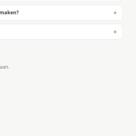
e maken?
taan.