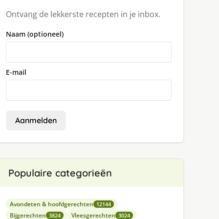
Ontvang de lekkerste recepten in je inbox.
Naam (optioneel)
E-mail
Aanmelden
Populaire categorieën
Avondeten & hoofdgerechten
12144
Bijgerechten
Vleesgerechten
3824
3024