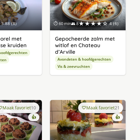
★★★★☆
3.88 (8)
⏱ 60 min
👥 8
4 (6)
Forel met
Gepocheerde zalm met
se kruiden
witlof en Chateau
d’Arville
hoofdgerechten
Avondeten & hoofdgerechten
hten
Vis & zeevruchten
Maak favoriet
10
Maak favoriet
21
👍
👍