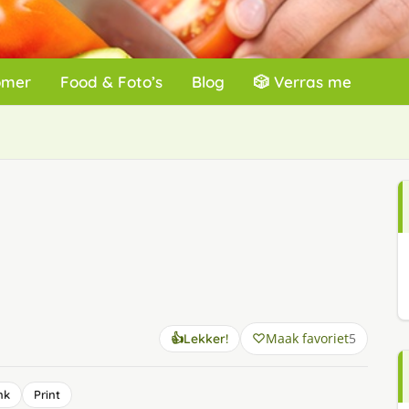
omer
Food & Foto’s
Blog
🎲 Verras me
Maak favoriet
5
👍
Lekker!
nk
Print