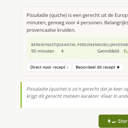
Pissaladie (quiche) is een gerecht uit de Eur
minuten, genoeg voor 4 personen. Belangrijkst
provencaalse kruiden.
BEREIDINGSTIJD
AANTAL PERSONEN
MOEILIJKHEID
K
90 minuten
4
Gemiddeld
E
Direct naar recept ↓
Beoordeel dit recept ★
Pissaladie (quiche) is zo'n gerecht dat je keer 
krijgt dit gerecht meteen karakter. Klaar in an
👩‍🍳 St