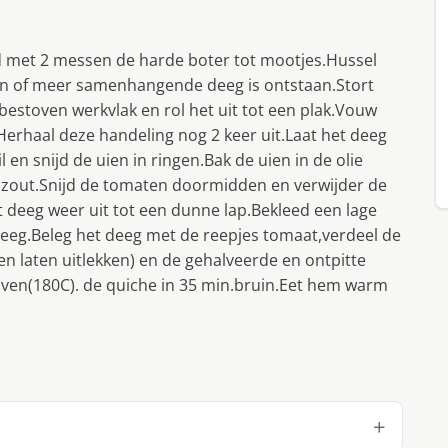
d met 2 messen de harde boter tot mootjes.Hussel
min of meer samenhangende deeg is ontstaan.Stort
estoven werkvlak en rol het uit tot een plak.Vouw
.Herhaal deze handeling nog 2 keer uit.Laat het deeg
en snijd de uien in ringen.Bak de uien in de olie
n zout.Snijd de tomaten doormidden en verwijder de
et deeg weer uit tot een dunne lap.Bekleed een lage
eeg.Beleg het deeg met de reepjes tomaat,verdeel de
ven laten uitlekken) en de gehalveerde en ontpitte
 oven(180C). de quiche in 35 min.bruin.Eet hem warm