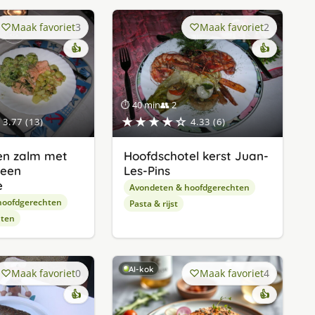
Maak favoriet
3
Maak favoriet
2
👍
👍
⏱ 40 min
👥 2
★★★★☆
3.77 (13)
4.33 (6)
n zalm met
Hoofdschotel kerst Juan-
 een
Les-Pins
e
Avondeten & hoofdgerechten
hoofdgerechten
Pasta & rijst
hten
AI-kok
Maak favoriet
0
Maak favoriet
4
👍
👍