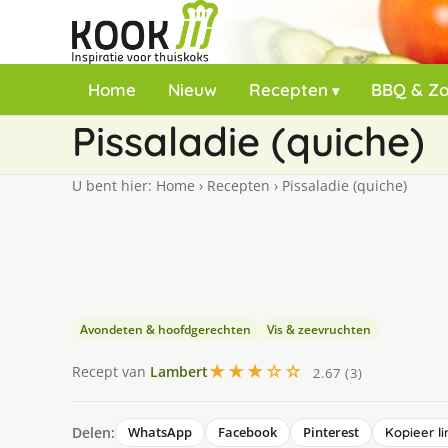
Home
Nieuw
Recepten
BBQ & Z
Pissaladie (quiche)
U bent hier:
Home
›
Recepten
›
Pissaladie (quiche)
Avondeten & hoofdgerechten
Vis & zeevruchten
★★★☆☆
Recept van
Lambert
2.67 (3)
Delen:
WhatsApp
Facebook
Pinterest
Kopieer li