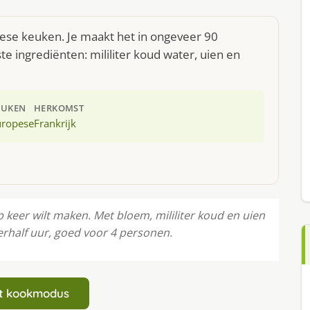
opese keuken. Je maakt het in ongeveer 90
e ingrediënten: mililiter koud water, uien en
EUKEN
HERKOMST
uropese
Frankrijk
op keer wilt maken. Met bloem, mililiter koud en uien
derhalf uur, goed voor 4 personen.
art kookmodus