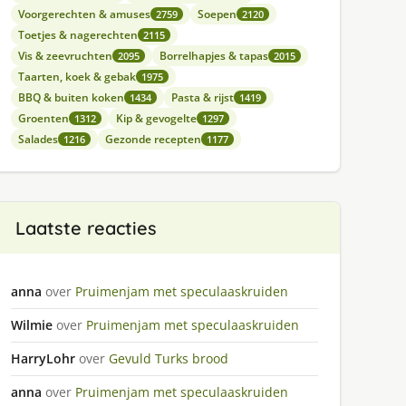
Voorgerechten & amuses
Soepen
2759
2120
Toetjes & nagerechten
2115
Vis & zeevruchten
Borrelhapjes & tapas
2095
2015
Taarten, koek & gebak
1975
BBQ & buiten koken
Pasta & rijst
1434
1419
Groenten
Kip & gevogelte
1312
1297
Salades
Gezonde recepten
1216
1177
Laatste reacties
anna
over
Pruimenjam met speculaaskruiden
Wilmie
over
Pruimenjam met speculaaskruiden
HarryLohr
over
Gevuld Turks brood
anna
over
Pruimenjam met speculaaskruiden