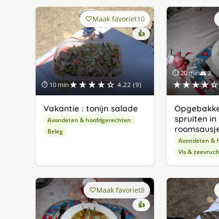
Maak favoriet
10
👍
⏱ 20 min
👥 2
★★★★☆
★★★★☆
⏱ 10 min
4.22 (9)
Vakantie : tonijn salade
Opgebakke
spruiten in
Avondeten & hoofdgerechten
roomsausj
Beleg
Avondeten & 
Vis & zeevruc
Maak favoriet
8
👍