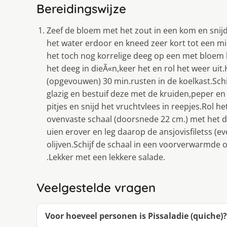
Bereidingswijze
Zeef de bloem met het zout in een kom en snij
het water erdoor en kneed zeer kort tot een 
het toch nog korrelige deeg op een met bloem b
het deeg in dieÃ«n,keer het en rol het weer uit
(opgevouwen) 30 min.rusten in de koelkast.Schil 
glazig en bestuif deze met de kruiden,peper e
pitjes en snijd het vruchtvlees in reepjes.Rol h
ovenvaste schaal (doorsnede 22 cm.) met het d
uien erover en leg daarop de ansjovisfiletss (e
olijven.Schijf de schaal in een voorverwarmde
.Lekker met een lekkere salade.
Veelgestelde vragen
Voor hoeveel personen is Pissaladie (quiche)?