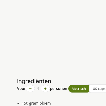
Ingrediënten
−
+
Voor
4
personen
Metrisch
US cups
150 gram bloem