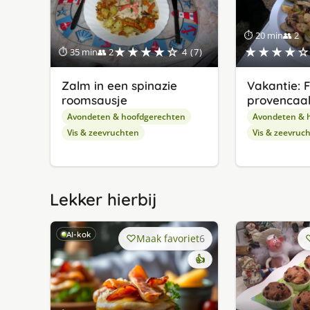
⏱ 20 min
👥 2
★★★★☆
★★★★☆
⏱ 35 min
👥 2
4 (7)
Zalm in een spinazie
Vakantie: 
roomsausje
provencaal
Avondeten & hoofdgerechten
Avondeten & 
Vis & zeevruchten
Vis & zeevruc
Lekker hierbij
AI-kok
Maak favoriet
6
👍