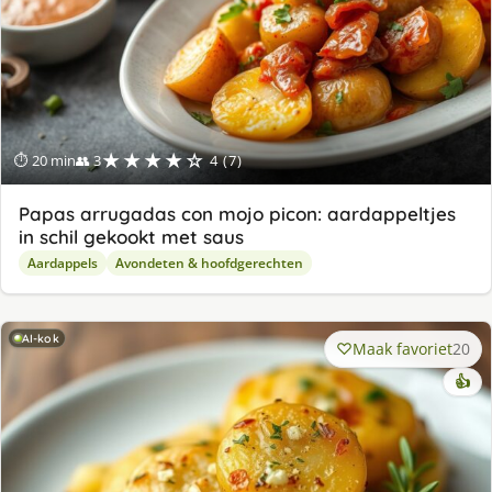
★★★★☆
⏱ 20 min
👥 3
4 (7)
Papas arrugadas con mojo picon: aardappeltjes
in schil gekookt met saus
Aardappels
Avondeten & hoofdgerechten
AI-kok
Maak favoriet
20
👍