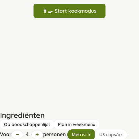
👩‍🍳 Start kookmodus
Ingrediënten
Op boodschappenlijst
Plan in weekmenu
−
+
Voor
4
personen
Metrisch
US cups/oz