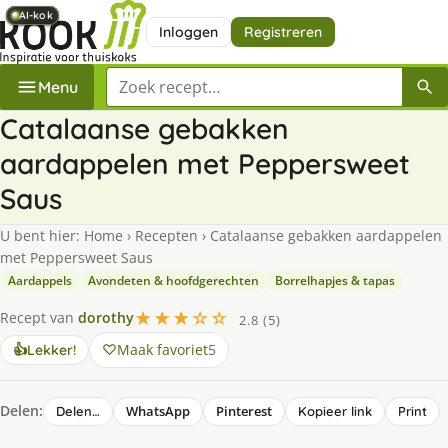
AI-kok
AI-kok
AI-kok
AI-kok
AI-kok
AI-kok
Inloggen
Registreren
Zoek een recept
Menu
Catalaanse gebakken
aardappelen met Peppersweet
Saus
U bent hier:
Home
›
Recepten
›
Catalaanse gebakken aardappelen
met Peppersweet Saus
Aardappels
Avondeten & hoofdgerechten
Borrelhapjes & tapas
★★★☆☆
Recept van
dorothy
2.8 (5)
Maak favoriet
5
👍
Lekker!
Delen:
WhatsApp
Pinterest
Delen…
Kopieer link
Print