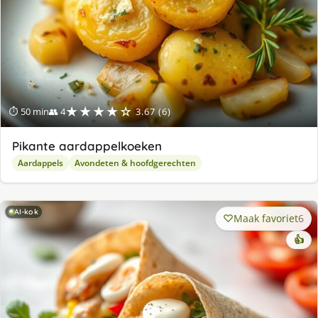
★★★★☆
⏱ 50 min
👥 4
3.67 (6)
Pikante aardappelkoeken
Aardappels
Avondeten & hoofdgerechten
AI-kok
Maak favoriet
6
👍