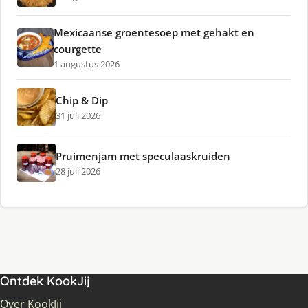
Mexicaanse groentesoep met gehakt en
courgette
1 augustus 2026
Chip & Dip
31 juli 2026
Pruimenjam met speculaaskruiden
28 juli 2026
Ontdek KookJij
Over KookJij