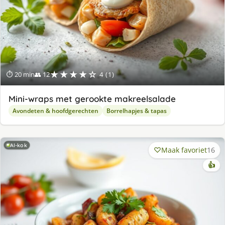
★★★★☆
⏱ 20 min
👥 12
4 (1)
Mini-wraps met gerookte makreelsalade
Avondeten & hoofdgerechten
Borrelhapjes & tapas
AI-kok
Maak favoriet
16
👍