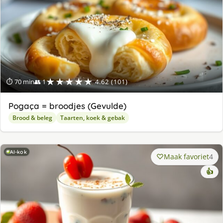
★★★★★
⏱ 70 min
👥 1
4.62 (101)
Pogaça = broodjes (Gevulde)
Brood & beleg
Taarten, koek & gebak
AI-kok
Maak favoriet
4
👍