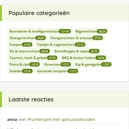
Populaire categorieën
Avondeten & hoofdgerechten
Bijgerechten
12144
3824
Vleesgerechten
Voorgerechten & amuses
3024
2759
Soepen
Toetjes & nagerechten
2120
2115
Vis & zeevruchten
Borrelhapjes & tapas
2094
2015
Taarten, koek & gebak
BBQ & buiten koken
1975
1434
Pasta & rijst
Groenten
Kip & gevogelte
1419
1312
1297
Salades
Gezonde recepten
1216
1177
Laatste reacties
anna
over
Pruimenjam met speculaaskruiden