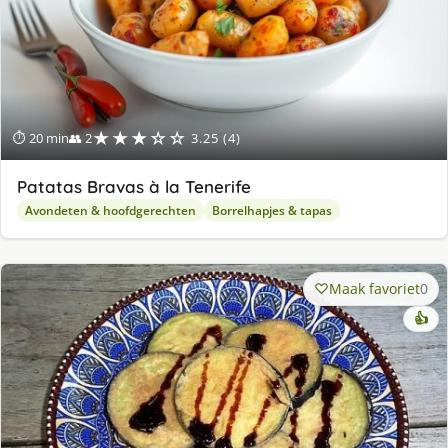
★★★☆☆
⏱ 20 min
👥 2
3.25 (4)
Patatas Bravas à la Tenerife
Avondeten & hoofdgerechten
Borrelhapjes & tapas
Maak favoriet
0
👍