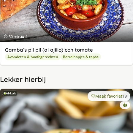
⏱ 30 min
👥 4
Gamba’s pil pil (al ajillo) con tomate
Avondeten & hoofdgerechten
Borrelhapjes & tapas
Lekker hierbij
AI-kok
Maak favoriet
19
👍