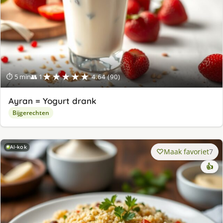
★★★★★
⏱ 5 min
👥 1
4.64 (90)
Ayran = Yogurt drank
Bijgerechten
AI-kok
Maak favoriet
7
👍