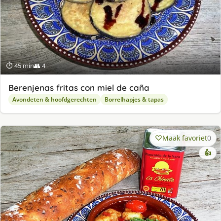
⏱ 45 min
👥 4
Berenjenas fritas con miel de caña
Avondeten & hoofdgerechten
Borrelhapjes & tapas
Maak favoriet
0
👍