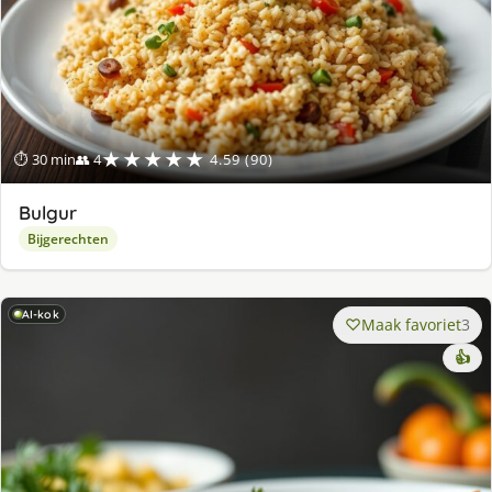
★★★★★
⏱ 30 min
👥 4
4.59 (90)
Bulgur
Bijgerechten
AI-kok
Maak favoriet
3
👍