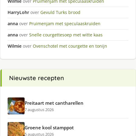
Wilmie
over
Pruimenjam met speculaaskruiden
HarryLohr
over
Gevuld Turks brood
anna
over
Pruimenjam met speculaaskruiden
anna
over
Snelle courgettesoep met witte kaas
Wilmie
over
Ovenschotel met courgette en tonijn
Nieuwste recepten
Preitaart met cantharellen
7 augustus 2026
Groene kool stamppot
5 augustus 2026