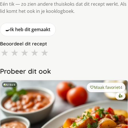
Eén tik — zo zien andere thuiskoks dat dit recept werkt. Als
lid komt het ook in je kooklogboek.
🍳
Ik heb dit gemaakt
Beoordeel dit recept
★
★
★
★
★
Probeer dit ook
AI-kok
Maak favoriet
4
👍