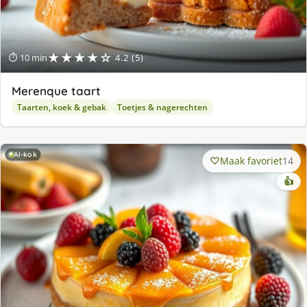
★★★★☆
⏱ 10 min
4.2 (5)
Merenque taart
Taarten, koek & gebak
Toetjes & nagerechten
AI-kok
Maak favoriet
14
👍