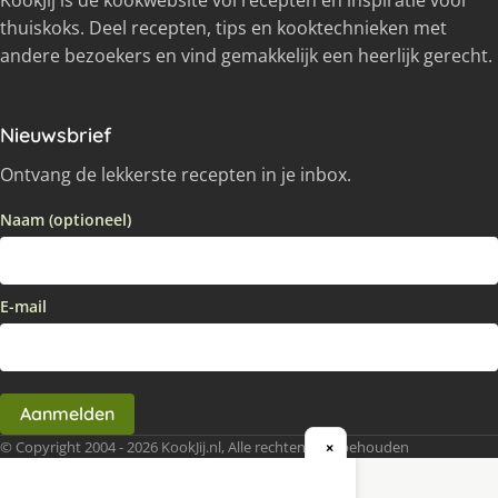
KookJij is dé kookwebsite vol recepten en inspiratie voor
thuiskoks. Deel recepten, tips en kooktechnieken met
andere bezoekers en vind gemakkelijk een heerlijk gerecht.
Nieuwsbrief
Ontvang de lekkerste recepten in je inbox.
Naam (optioneel)
E-mail
Aanmelden
© Copyright 2004 - 2026 KookJij.nl, Alle rechten voorbehouden
×