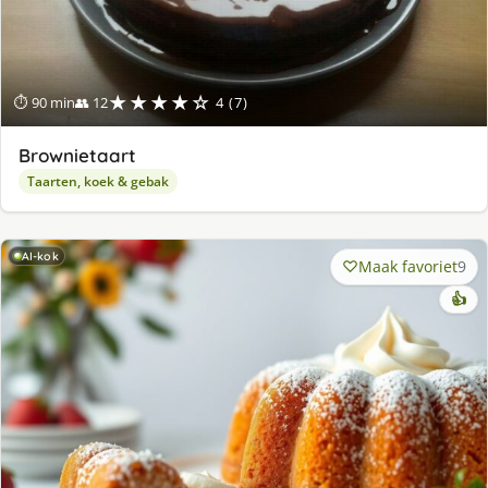
★★★★☆
⏱ 90 min
👥 12
4 (7)
Brownietaart
Taarten, koek & gebak
AI-kok
Maak favoriet
9
👍