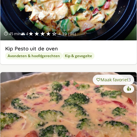
★★★★☆
⏱ 45 min
👥 4
4.39 (96)
Kip Pesto uit de oven
Avondeten & hoofdgerechten
Kip & gevogelte
Maak favoriet
3
👍