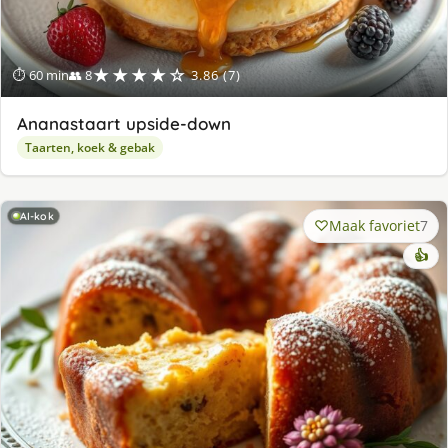
★★★★☆
⏱ 60 min
👥 8
3.86 (7)
Ananastaart upside-down
Taarten, koek & gebak
AI-kok
Maak favoriet
7
👍