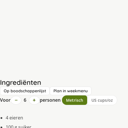
Ingrediënten
Op boodschappenlijst
Plan in weekmenu
−
+
Voor
6
personen
Metrisch
US cups/oz
4 eieren
100 g suiker