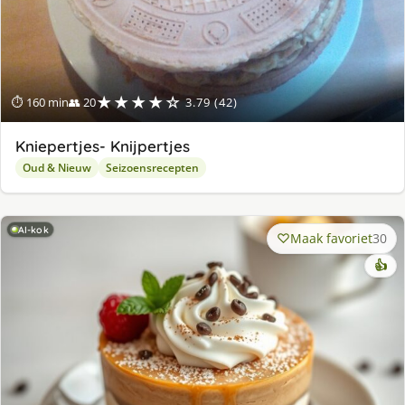
★★★★☆
⏱ 160 min
👥 20
3.79 (42)
Kniepertjes- Knijpertjes
Oud & Nieuw
Seizoensrecepten
AI-kok
Maak favoriet
30
👍