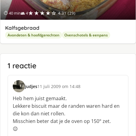
★★★★☆
⏱ 40 min
👥 4
4.31 (29)
Kalfsgebraad
Avondeten & hoofdgerechten
Ovenschotels & eenpans
1 reactie
judjes
11 juli 2009 om 14:48
s
c
Heb hem juist gemaakt.
h
Lekkere biscuit maar de randen waren hard en
r
die kon dan niet rollen.
e
Misschien beter dat je de oven op 150° zet.
e
f
😉
: