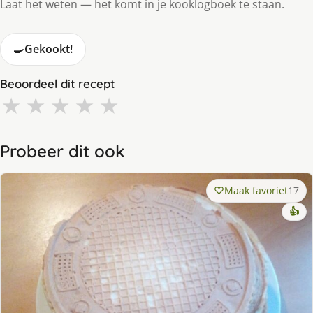
Laat het weten — het komt in je kooklogboek te staan.
🍳
Gekookt!
Beoordeel dit recept
★
★
★
★
★
Probeer dit ook
Maak favoriet
17
👍