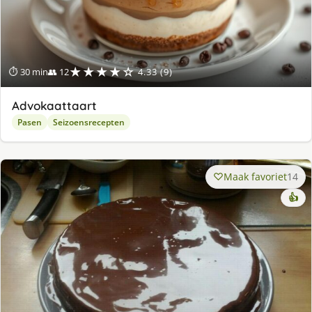
★★★★☆
⏱ 30 min
👥 12
4.33 (9)
Advokaattaart
Pasen
Seizoensrecepten
Maak favoriet
14
👍