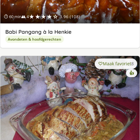
★★★★☆
⏱ 60 min
👥 4
3.96 (108)
Babi Pangang à la Henkie
Avondeten & hoofdgerechten
Maak favoriet
8
👍