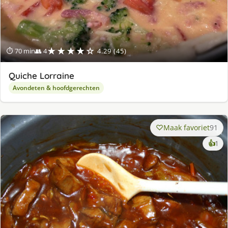
★★★★☆
⏱ 70 min
👥 4
4.29 (45)
Quiche Lorraine
Avondeten & hoofdgerechten
Maak favoriet
91
ke
👍
1
lek
ge