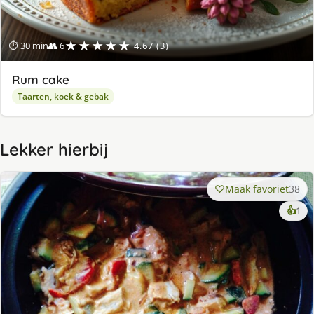
★★★★★
⏱ 30 min
👥 6
4.67 (3)
Rum cake
Taarten, koek & gebak
Lekker hierbij
Maak favoriet
38
ke
👍
1
lek
ge