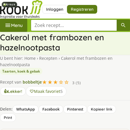
AI-kok
AI-kok
AI-kok
AI-kok
Inloggen
Registreren
Zoek een recept
Menu
Cakerol met frambozen en
hazelnootpasta
U bent hier:
Home
›
Recepten
›
Cakerol met frambozen en
hazelnootpasta
Taarten, koek & gebak
★★★☆☆
Recept van
bobbeltje
3 (5)
Maak favoriet
5
👍
Lekker!
Delen:
WhatsApp
Facebook
Pinterest
Kopieer link
Print