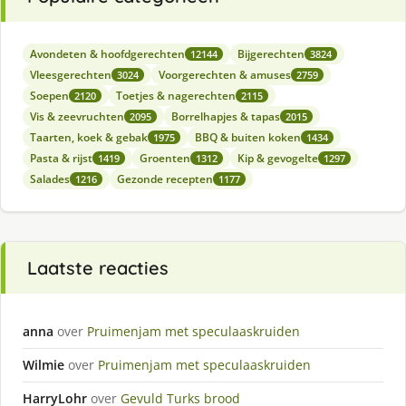
Avondeten & hoofdgerechten
Bijgerechten
12144
3824
Vleesgerechten
Voorgerechten & amuses
3024
2759
Soepen
Toetjes & nagerechten
2120
2115
Vis & zeevruchten
Borrelhapjes & tapas
2095
2015
Taarten, koek & gebak
BBQ & buiten koken
1975
1434
Pasta & rijst
Groenten
Kip & gevogelte
1419
1312
1297
Salades
Gezonde recepten
1216
1177
Laatste reacties
anna
over
Pruimenjam met speculaaskruiden
Wilmie
over
Pruimenjam met speculaaskruiden
HarryLohr
over
Gevuld Turks brood