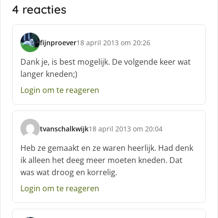
4 reacties
fijnproever
18 april 2013 om 20:26
s
c
Dank je, is best mogelijk. De volgende keer wat
h
langer kneden;)
r
e
Login om te reageren
e
f
:
tvanschalkwijk
18 april 2013 om 20:04
s
c
Heb ze gemaakt en ze waren heerlijk. Had denk
h
ik alleen het deeg meer moeten kneden. Dat
r
was wat droog en korrelig.
e
e
Login om te reageren
f
: