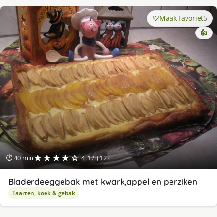
Maak favoriet
5
👍
★★★★☆
⏱ 40 min
4.17 (12)
Bladerdeeggebak met kwark,appel en perziken
Taarten, koek & gebak