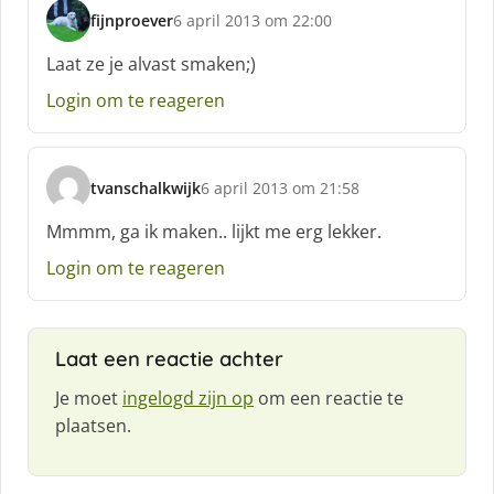
fijnproever
6 april 2013 om 22:00
s
c
Laat ze je alvast smaken;)
h
Login om te reageren
r
e
e
f
tvanschalkwijk
6 april 2013 om 21:58
:
s
c
Mmmm, ga ik maken.. lijkt me erg lekker.
h
Login om te reageren
r
e
e
f
Laat een reactie achter
:
Je moet
ingelogd zijn op
om een reactie te
plaatsen.