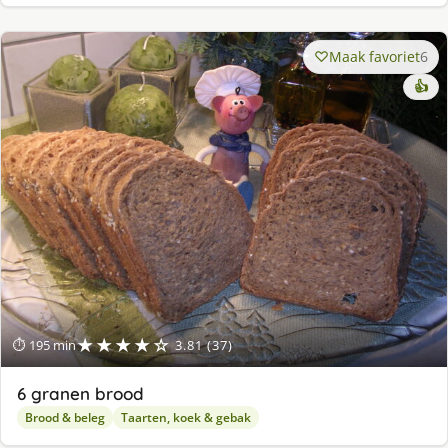
Maak favoriet
6
👍
★★★★☆
⏱ 195 min
3.81 (37)
6 granen brood
Brood & beleg
Taarten, koek & gebak