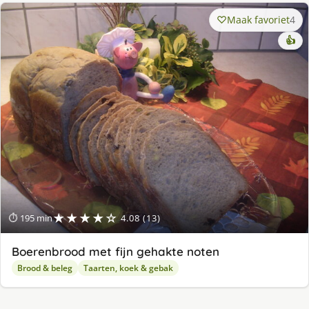
Maak favoriet
4
👍
★★★★☆
⏱ 195 min
4.08 (13)
Boerenbrood met fijn gehakte noten
Brood & beleg
Taarten, koek & gebak