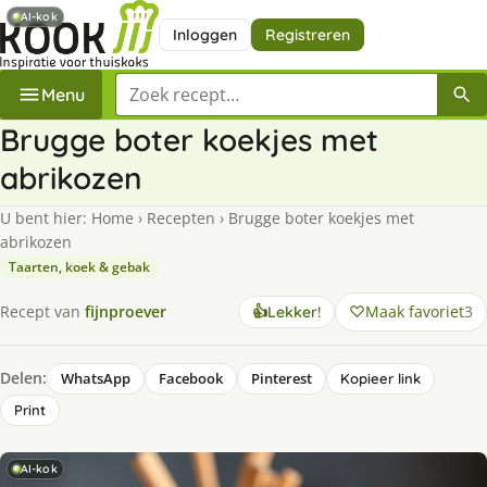
AI-kok
Inloggen
Registreren
Zoek een recept
Menu
Brugge boter koekjes met
abrikozen
U bent hier:
Home
›
Recepten
›
Brugge boter koekjes met
abrikozen
Taarten, koek & gebak
Maak favoriet
3
Recept van
fijnproever
👍
Lekker!
Delen:
WhatsApp
Facebook
Pinterest
Kopieer link
Print
AI-kok