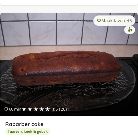
Maak favoriet
6
👍
★★★★★
⏱ 60 min
4.5 (20)
Rabarber cake
Taarten, koek & gebak