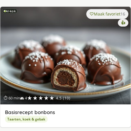
AI-kok
Maak favoriet
16
👍
★★★★★
⏱ 60 min
👥 4
4.5 (10)
Basisrecept bonbons
Taarten, koek & gebak