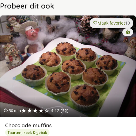
Probeer dit ook
Maak favoriet
10
👍
★★★★☆
⏱ 30 min
4.12 (52)
Chocolade muffins
Taarten, koek & gebak