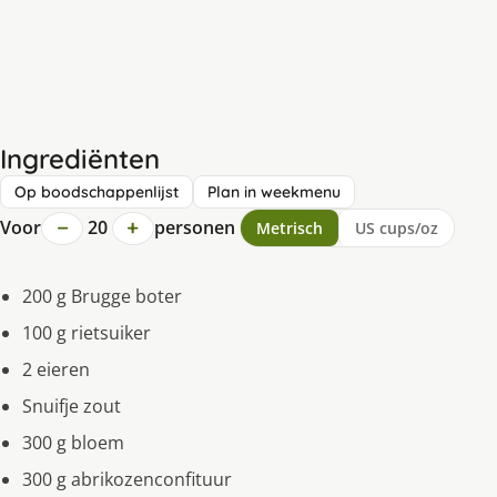
Ingrediënten
Op boodschappenlijst
Plan in weekmenu
−
+
Voor
20
personen
Metrisch
US cups/oz
200 g Brugge boter
100 g rietsuiker
2 eieren
Snuifje zout
300 g bloem
300 g abrikozenconfituur