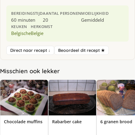
BEREIDINGSTIJD
AANTAL PERSONEN
MOEILIJKHEID
60 minuten
20
Gemiddeld
KEUKEN
HERKOMST
Belgische
Belgie
Direct naar recept ↓
Beoordeel dit recept ★
Misschien ook lekker
Chocolade muffins
Rabarber cake
6 granen brood