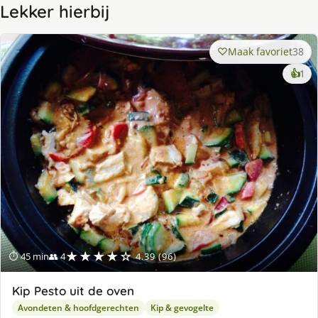
Lekker hierbij
Maak favoriet
38
ke
👍
1
lek
ge
★★★★☆
⏱ 45 min
👥 4
4.39 (96)
Kip Pesto uit de oven
Avondeten & hoofdgerechten
Kip & gevogelte