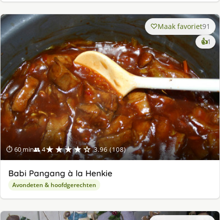
Maak favoriet
91
ke
👍
1
lek
ge
★★★★☆
⏱ 60 min
👥 4
3.96 (108)
Babi Pangang à la Henkie
Avondeten & hoofdgerechten