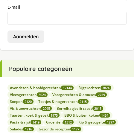
E-mail
Aanmelden
Populaire categorieën
Avondeten & hoofdgerechten
Bijgerechten
12144
3824
Vleesgerechten
Voorgerechten & amuses
3024
2759
Soepen
Toetjes & nagerechten
2120
2115
Vis & zeevruchten
Borrelhapjes & tapas
2095
2015
Taarten, koek & gebak
BBQ & buiten koken
1975
1434
Pasta & rijst
Groenten
Kip & gevogelte
1419
1312
1297
Salades
Gezonde recepten
1216
1177