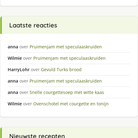
Laatste reacties
anna
over
Pruimenjam met speculaaskruiden
Wilmie
over
Pruimenjam met speculaaskruiden
HarryLohr
over
Gevuld Turks brood
anna
over
Pruimenjam met speculaaskruiden
anna
over
Snelle courgettesoep met witte kaas
Wilmie
over
Ovenschotel met courgette en tonijn
Nieuwste recepten