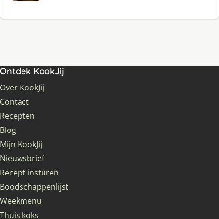
Ontdek KookJij
Over KookJij
Contact
Recepten
Blog
Mijn KookJij
Nieuwsbrief
Recept insturen
Boodschappenlijst
Weekmenu
Thuis koks