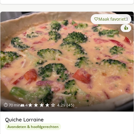
Maak favoriet
3
👍
★★★★☆
⏱ 70 min
👥 4
4.29 (45)
Quiche Lorraine
Avondeten & hoofdgerechten