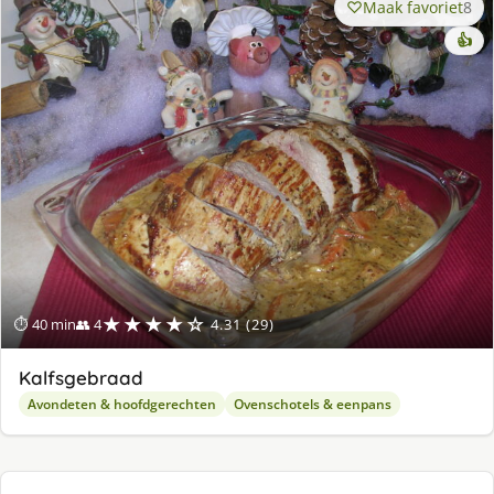
Maak favoriet
8
👍
★★★★☆
⏱ 40 min
👥 4
4.31 (29)
Kalfsgebraad
Avondeten & hoofdgerechten
Ovenschotels & eenpans