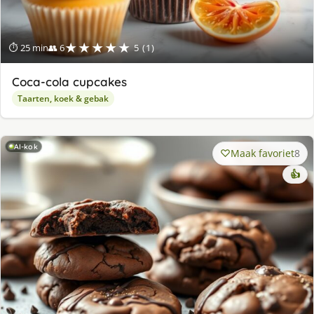
★★★★★
⏱ 25 min
👥 6
5 (1)
Coca-cola cupcakes
Taarten, koek & gebak
AI-kok
Maak favoriet
8
👍