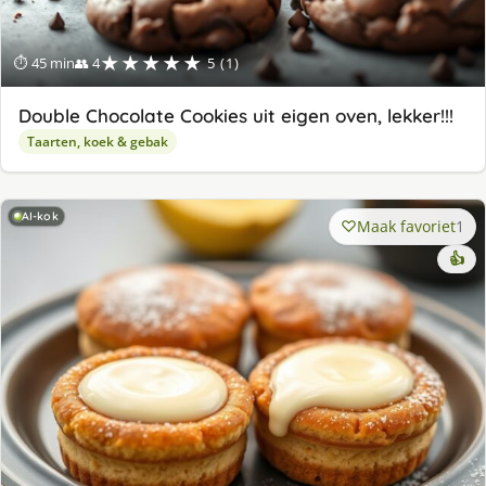
★★★★★
⏱ 45 min
👥 4
5 (1)
Double Chocolate Cookies uit eigen oven, lekker!!!
Taarten, koek & gebak
AI-kok
Maak favoriet
1
👍