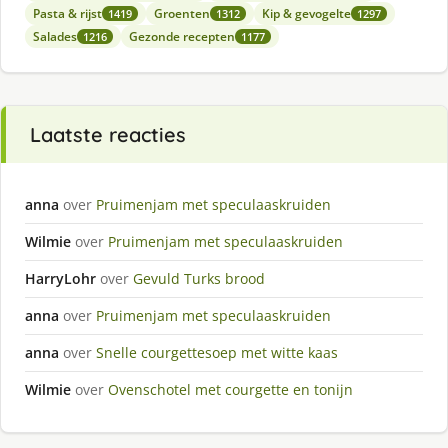
Pasta & rijst
Groenten
Kip & gevogelte
1419
1312
1297
Salades
Gezonde recepten
1216
1177
Laatste reacties
anna
over
Pruimenjam met speculaaskruiden
Wilmie
over
Pruimenjam met speculaaskruiden
HarryLohr
over
Gevuld Turks brood
anna
over
Pruimenjam met speculaaskruiden
anna
over
Snelle courgettesoep met witte kaas
Wilmie
over
Ovenschotel met courgette en tonijn