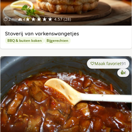
★★★★★
⏱ 2 min
👥 4
4.57 (28)
Stoverij van varkenswangetjes
BBQ & buiten koken
Bijgerechten
Maak favoriet
91
ke
👍
1
lek
ge