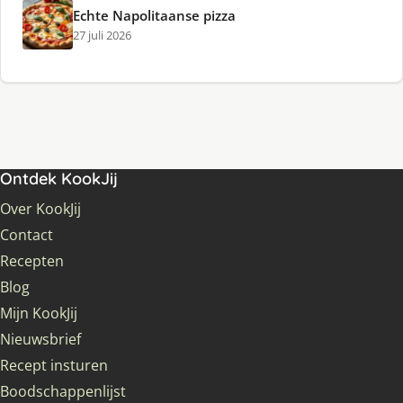
Echte Napolitaanse pizza
27 juli 2026
Ontdek KookJij
Over KookJij
Contact
Recepten
Blog
Mijn KookJij
Nieuwsbrief
Recept insturen
Boodschappenlijst