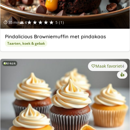
★★★★★
⏱ 35 min
👥 4
5 (1)
Pindalicious Browniemuffin met pindakaas
Taarten, koek & gebak
AI-kok
Maak favoriet
4
👍