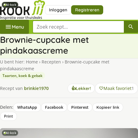
AI-kok
AI-kok
AI-kok
AI-kok
AI-kok
AI-kok
Inloggen
Registreren
Zoek een recept
Menu
Brownie-cupcake met
pindakaascreme
U bent hier:
Home
›
Recepten
›
Brownie-cupcake met
pindakaascreme
Taarten, koek & gebak
Maak favoriet
1
Recept van
brinkie1970
👍
Lekker!
Delen:
WhatsApp
Facebook
Pinterest
Kopieer link
Print
AI-kok