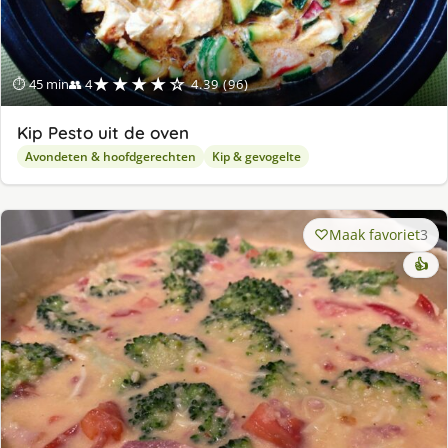
★★★★☆
⏱ 45 min
👥 4
4.39 (96)
Kip Pesto uit de oven
Avondeten & hoofdgerechten
Kip & gevogelte
Maak favoriet
3
👍