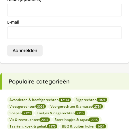
E-mail
Aanmelden
Populaire categorieën
Avondeten & hoofdgerechten
Bijgerechten
12144
3824
Vleesgerechten
Voorgerechten & amuses
3024
2759
Soepen
Toetjes & nagerechten
2120
2115
Vis & zeevruchten
Borrelhapjes & tapas
2095
2015
Taarten, koek & gebak
BBQ & buiten koken
1975
1434