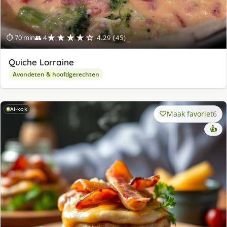
★★★★☆
⏱ 70 min
👥 4
4.29 (45)
Quiche Lorraine
Avondeten & hoofdgerechten
AI-kok
Maak favoriet
6
👍