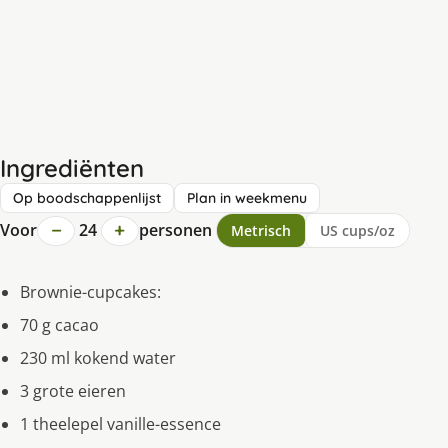
Ingrediënten
Op boodschappenlijst
Plan in weekmenu
−
+
Voor
24
personen
Metrisch
US cups/oz
Brownie-cupcakes:
70 g cacao
230 ml kokend water
3 grote eieren
1 theelepel vanille-essence