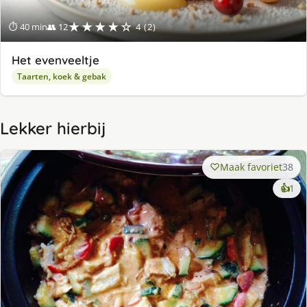
★★★★☆
⏱ 40 min
👥 12
4 (2)
Het evenveeltje
Taarten, koek & gebak
Lekker hierbij
Maak favoriet
38
ke
👍
1
lek
ge