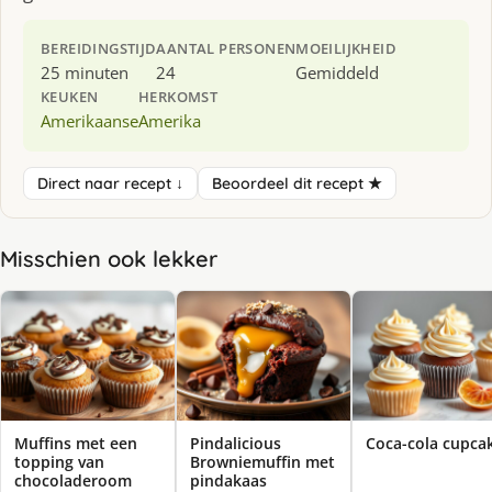
BEREIDINGSTIJD
AANTAL PERSONEN
MOEILIJKHEID
25 minuten
24
Gemiddeld
KEUKEN
HERKOMST
Amerikaanse
Amerika
Direct naar recept ↓
Beoordeel dit recept ★
Misschien ook lekker
Muffins met een
Pindalicious
Coca-cola cupca
topping van
Browniemuffin met
chocoladeroom
pindakaas