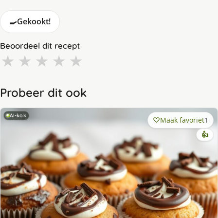
🍳
Gekookt!
Beoordeel dit recept
★
★
★
★
★
Probeer dit ook
AI-kok
Maak favoriet
1
👍