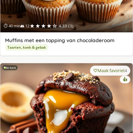
★★★★☆
⏱ 40 min
👥 12
4.33 (3)
Muffins met een topping van chocoladeroom
Taarten, koek & gebak
AI-kok
Maak favoriet
4
👍