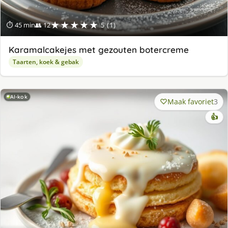
★★★★★
⏱ 45 min
👥 12
5 (1)
Karamalcakejes met gezouten botercreme
Taarten, koek & gebak
AI-kok
Maak favoriet
3
👍