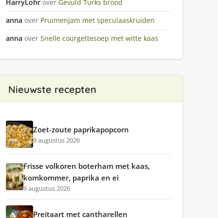
HarryLohr
over
Gevuld Turks brood
anna
over
Pruimenjam met speculaaskruiden
anna
over
Snelle courgettesoep met witte kaas
Nieuwste recepten
Zoet-zoute paprikapopcorn
9 augustus 2026
Frisse volkoren boterham met kaas,
komkommer, paprika en ei
9 augustus 2026
Preitaart met cantharellen