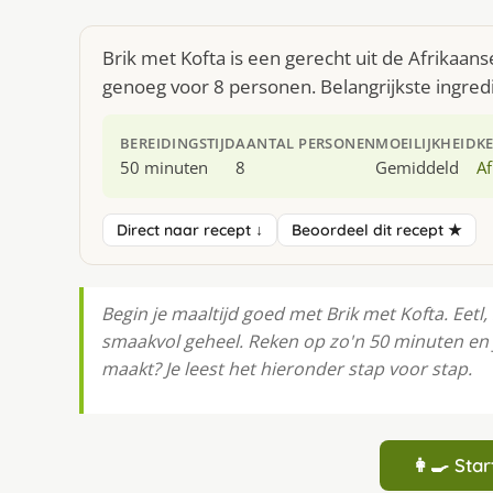
Brik met Kofta is een gerecht uit de Afrikaan
genoeg voor 8 personen. Belangrijkste ingredië
BEREIDINGSTIJD
AANTAL PERSONEN
MOEILIJKHEID
K
50 minuten
8
Gemiddeld
Af
Direct naar recept ↓
Beoordeel dit recept ★
Begin je maaltijd goed met Brik met Kofta. Eetl
smaakvol geheel. Reken op zo'n 50 minuten en 
maakt? Je leest het hieronder stap voor stap.
👩‍🍳 St