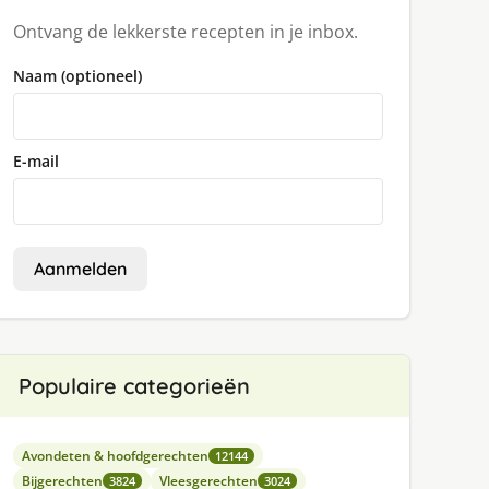
Ontvang de lekkerste recepten in je inbox.
Naam (optioneel)
E-mail
Aanmelden
Populaire categorieën
Avondeten & hoofdgerechten
12144
Bijgerechten
Vleesgerechten
3824
3024