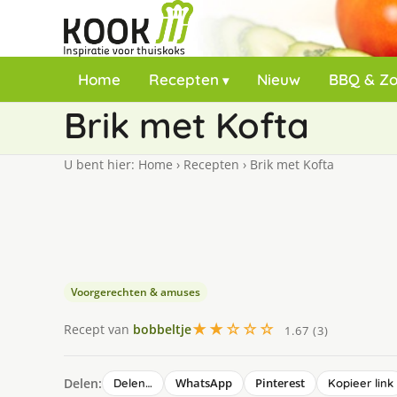
Home
Recepten
Nieuw
BBQ & Z
Brik met Kofta
U bent hier:
Home
›
Recepten
›
Brik met Kofta
Voorgerechten & amuses
★★☆☆☆
Recept van
bobbeltje
1.67 (3)
Delen:
WhatsApp
Pinterest
Delen…
Kopieer link