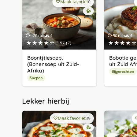
Maak favoriet
0
👍
⏱ 120 min
👥 4
⏱ 90 min
👥 4
★★★★☆
★★★★☆
3.57 (7)
Boontjtiesoep.
Bobotie ge
(Bonensoep uit Zuid-
uit Zuid Af
Afrika)
Bijgerechten
Soepen
Lekker hierbij
Maak favoriet
39
👍