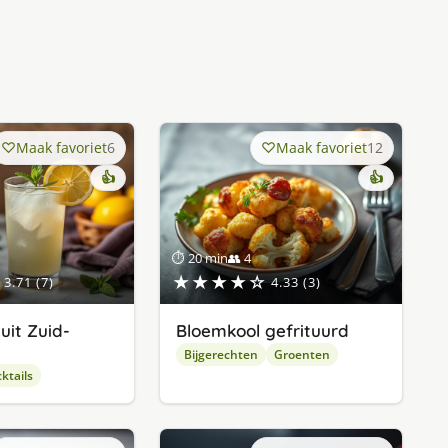
Maak favoriet
6
Maak favoriet
12
👍
👍
⏱ 20 min
👥 4
★★★★☆
3.71 (7)
4.33 (3)
it Zuid-
Bloemkool gefrituurd
Bijgerechten
Groenten
ktails