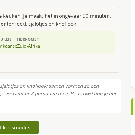
se keuken. Je maakt het in ongeveer 50 minuten,
nten: eetl, sjalotjes en knoflook.
EUKEN
HERKOMST
rikaanse
Zuid-Afrika
, sjalotjes en knoflook: samen vormen ze een
je verwent er 8 personen mee. Benieuwd hoe je het
art kookmodus