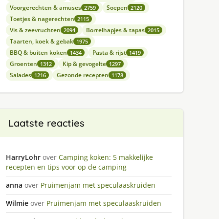
Voorgerechten & amuses
Soepen
2759
2120
Toetjes & nagerechten
2115
Vis & zeevruchten
Borrelhapjes & tapas
2094
2015
Taarten, koek & gebak
1975
BBQ & buiten koken
Pasta & rijst
1434
1419
Groenten
Kip & gevogelte
1312
1297
Salades
Gezonde recepten
1216
1178
Laatste reacties
HarryLohr
over
Camping koken: 5 makkelijke
recepten en tips voor op de camping
anna
over
Pruimenjam met speculaaskruiden
Wilmie
over
Pruimenjam met speculaaskruiden