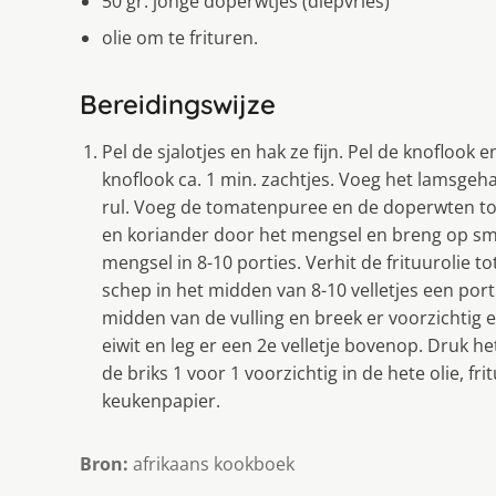
50 gr. jonge doperwtjes (diepvries)
olie om te frituren.
Bereidingswijze
Pel de sjalotjes en hak ze fijn. Pel de knoflook e
knoflook ca. 1 min. zachtjes. Voeg het lamsge
rul. Voeg de tomatenpuree en de doperwten toe
en koriander door het mengsel en breng op sma
mengsel in 8-10 porties. Verhit de frituurolie to
schep in het midden van 8-10 velletjes een porti
midden van de vulling en breek er voorzichtig ee
eiwit en leg er een 2e velletje bovenop. Druk he
de briks 1 voor 1 voorzichtig in de hete olie, fr
keukenpapier.
Bron:
afrikaans kookboek