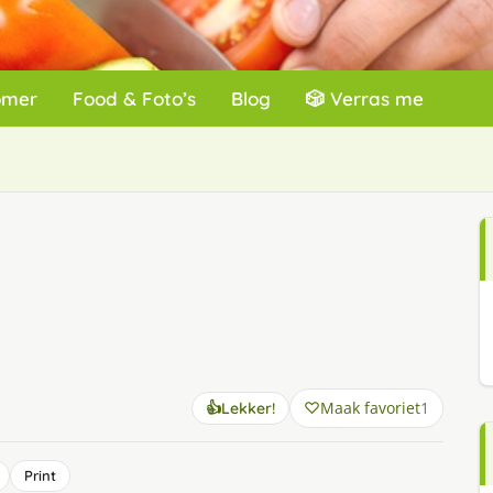
omer
Food & Foto’s
Blog
🎲 Verras me
Maak favoriet
1
👍
Lekker!
Print