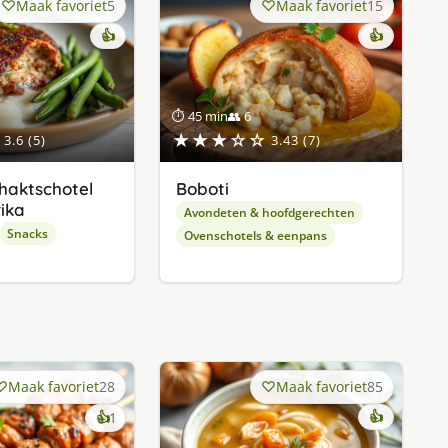
Maak favoriet
5
Maak favoriet
15
👍
👍
⏱ 45 min
👥 6
★★★☆☆
3.6 (5)
3.43 (7)
haktschotel
Boboti
rika
Avondeten & hoofdgerechten
Snacks
Ovenschotels & eenpans
Maak favoriet
28
Maak favoriet
85
keer
👍
👍
1
lekker