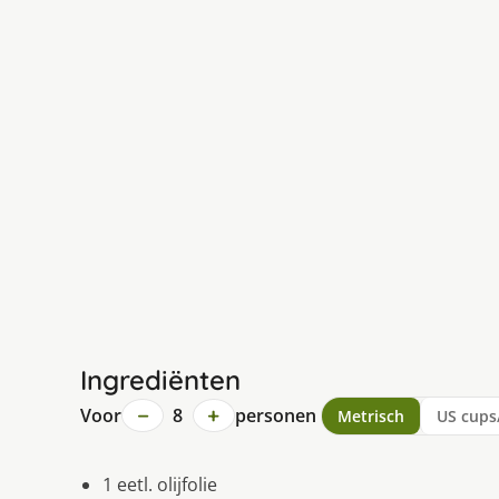
Ingrediënten
−
+
Voor
8
personen
Metrisch
US cups
1 eetl. olijfolie