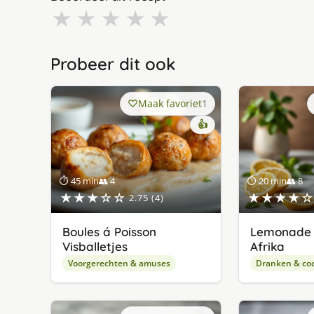
★
★
★
★
★
Probeer dit ook
Maak favoriet
1
👍
⏱ 45 min
👥 4
⏱ 20 min
👥 8
★★★☆☆
★★★★☆
2.75 (4)
Boules á Poisson
Lemonade u
Visballetjes
Afrika
Voorgerechten & amuses
Dranken & coc