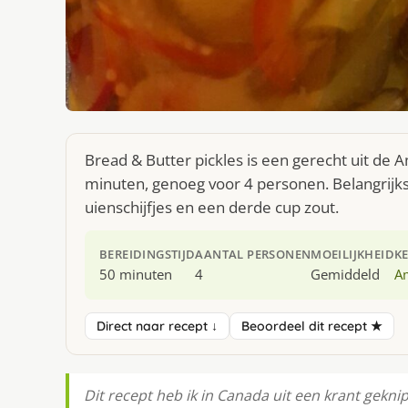
Bread & Butter pickles is een gerecht uit de
minuten, genoeg voor 4 personen. Belangrijk
uienschijfjes en een derde cup zout.
BEREIDINGSTIJD
AANTAL PERSONEN
MOEILIJKHEID
K
50 minuten
4
Gemiddeld
A
Direct naar recept ↓
Beoordeel dit recept ★
Dit recept heb ik in Canada uit een krant gekni