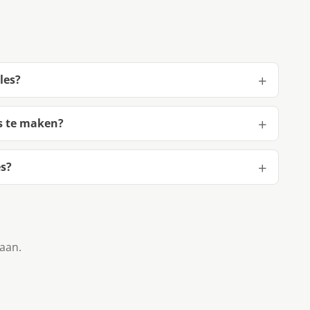
les?
es te maken?
es?
taan.