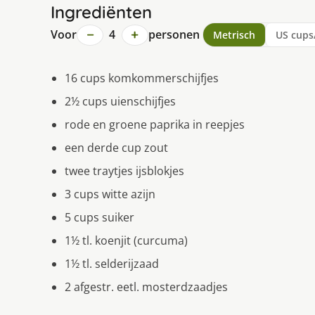
Ingrediënten
−
+
Voor
4
personen
Metrisch
US cups
16 cups komkommerschijfjes
2½ cups uienschijfjes
rode en groene paprika in reepjes
een derde cup zout
twee traytjes ijsblokjes
3 cups witte azijn
5 cups suiker
1½ tl. koenjit (curcuma)
1½ tl. selderijzaad
2 afgestr. eetl. mosterdzaadjes