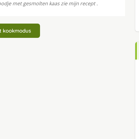
broodje met gesmolten kaas zie mijn recept .
art kookmodus