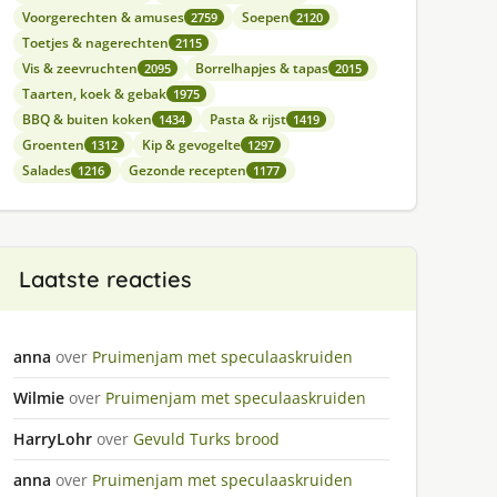
Voorgerechten & amuses
Soepen
2759
2120
Toetjes & nagerechten
2115
Vis & zeevruchten
Borrelhapjes & tapas
2095
2015
Taarten, koek & gebak
1975
BBQ & buiten koken
Pasta & rijst
1434
1419
Groenten
Kip & gevogelte
1312
1297
Salades
Gezonde recepten
1216
1177
Laatste reacties
anna
over
Pruimenjam met speculaaskruiden
Wilmie
over
Pruimenjam met speculaaskruiden
HarryLohr
over
Gevuld Turks brood
anna
over
Pruimenjam met speculaaskruiden