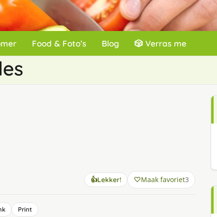
omer
Food & Foto’s
Blog
🎲 Verras me
les
Maak favoriet
3
👍
Lekker!
nk
Print