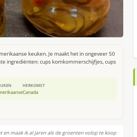
 Amerikaanse keuken. Je maakt het in ongeveer 50
ste ingrediënten: cups komkommerschijfjes, cups
EUKEN
HERKOMST
merikaanse
Canada
pt en maak ik al jaren als de groenten volop te koop