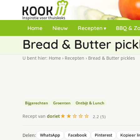
Home
Nieuw
Recepten
BBQ & Z
Bread & Butter pick
U bent hier:
Home
›
Recepten
›
Bread & Butter pickles
Bijgerechten
Groenten
Ontbijt & Lunch
★★☆☆☆
Recept van
doriet
2.2 (5)
Delen:
WhatsApp
Facebook
Pinterest
Kopieer li