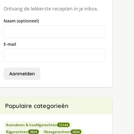
Ontvang de lekkerste recepten in je inbox.
Naam (optioneel)
E-mail
Aanmelden
Populaire categorieën
Avondeten & hoofdgerechten
12144
Bijgerechten
Vleesgerechten
3824
3024