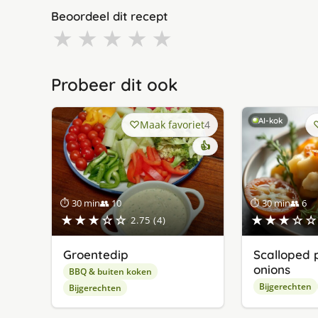
Beoordeel dit recept
★
★
★
★
★
Probeer dit ook
AI-kok
Maak favoriet
4
👍
⏱ 30 min
👥 10
⏱ 30 min
👥 6
★★★☆☆
★★★☆☆
2.75 (4)
Groentedip
Scalloped 
onions
BBQ & buiten koken
Bijgerechten
Bijgerechten