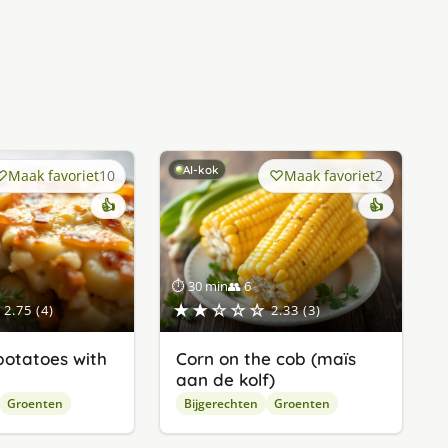
AI-kok
Maak favoriet
10
Maak favoriet
2
👍
👍
⏱ 30 min
👥 6
★★☆☆☆
2.75 (4)
2.33 (3)
potatoes with
Corn on the cob (maïs
aan de kolf)
Groenten
Bijgerechten
Groenten