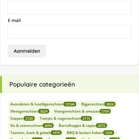
E-mail
Aanmelden
Populaire categorieën
Avondeten & hoofdgerechten
Bijgerechten
12144
3824
Vleesgerechten
Voorgerechten & amuses
3024
2759
Soepen
Toetjes & nagerechten
2120
2115
Vis & zeevruchten
Borrelhapjes & tapas
2094
2015
Taarten, koek & gebak
BBQ & buiten koken
1975
1434