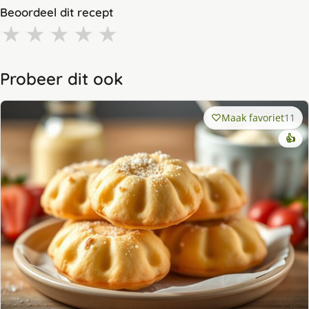
Beoordeel dit recept
★
★
★
★
★
Probeer dit ook
Maak favoriet
11
👍