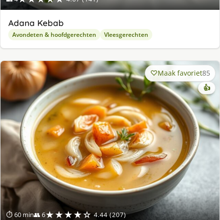
Adana Kebab
Avondeten & hoofdgerechten
Vleesgerechten
Maak favoriet
85
👍
★★★★☆
⏱ 60 min
👥 6
4.44 (207)