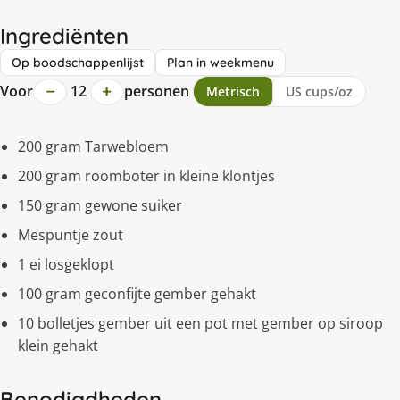
Ingrediënten
Op boodschappenlijst
Plan in weekmenu
−
+
Voor
12
personen
Metrisch
US cups/oz
200 gram Tarwebloem
200 gram roomboter in kleine klontjes
150 gram gewone suiker
Mespuntje zout
1 ei losgeklopt
100 gram geconfijte gember gehakt
10 bolletjes gember uit een pot met gember op siroop
klein gehakt
Benodigdheden