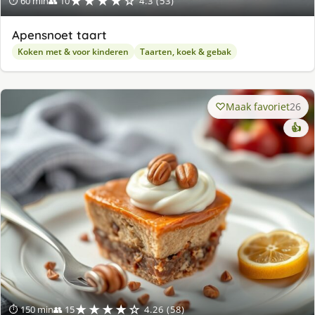
★★★★☆
⏱ 60 min
👥 10
4.3 (53)
Apensnoet taart
Koken met & voor kinderen
Taarten, koek & gebak
Maak favoriet
26
👍
★★★★☆
⏱ 150 min
👥 15
4.26 (58)