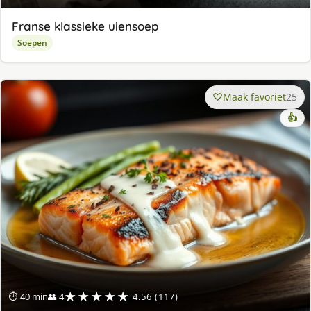
Franse klassieke uiensoep
Soepen
Maak favoriet
25
👍
★★★★★
⏱ 40 min
👥 4
4.56 (117)