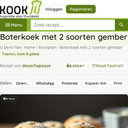
Inloggen
Registreren
Zoek een recept
Menu
Boterkoek met 2 soorten gember
U bent hier:
Home
›
Recepten
›
Boterkoek met 2 soorten gember
Taarten, koek & gebak
Maak favoriet
1
Recept van
deuxchapeaux
👍
Lekker!
Delen:
WhatsApp
Pinterest
Delen…
Kopieer link
Print
AI-kok