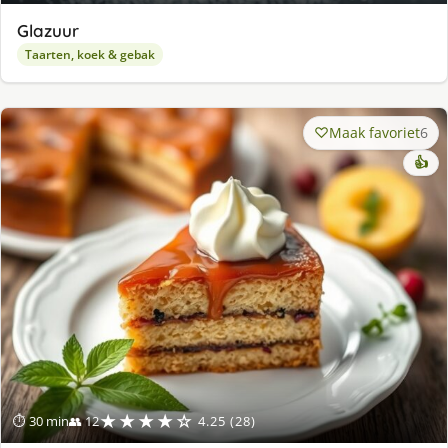
Glazuur
Taarten, koek & gebak
Maak favoriet
6
👍
★★★★☆
⏱ 30 min
👥 12
4.25 (28)