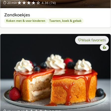
★★★★☆
⏱ 20 min
4.36 (74)
Zandkoekjes
Koken met & voor kinderen
Taarten, koek & gebak
Maak favoriet
6
👍