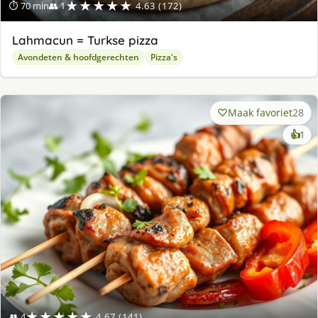
★★★★★
⏱ 70 min
👥 1
4.63 (172)
Lahmacun = Turkse pizza
Avondeten & hoofdgerechten
Pizza's
Maak favoriet
28
ke
👍
1
lek
ge
★★★★★
👥 4
4.67 (141)