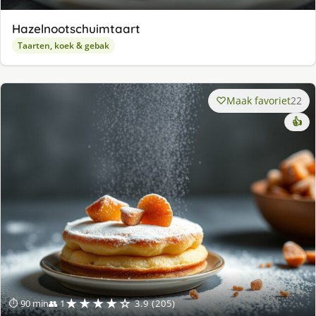
Hazelnootschuimtaart
Taarten, koek & gebak
Maak favoriet
22
👍
★★★★☆
⏱ 90 min
👥 1
3.9 (205)