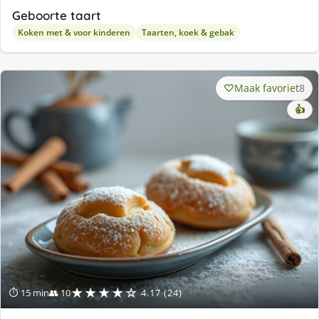
Geboorte taart
Koken met & voor kinderen
Taarten, koek & gebak
Maak favoriet
8
👍
★★★★☆
⏱ 15 min
👥 10
4.17 (24)