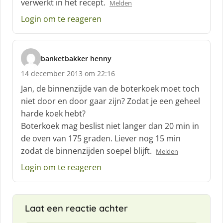
verwerkt in het recept.
Melden
e
e
Login om te reageren
f
:
banketbakker henny
s
14 december 2013 om 22:16
c
h
Jan, de binnenzijde van de boterkoek moet toch
r
niet door en door gaar zijn? Zodat je een geheel
e
harde koek hebt?
e
Boterkoek mag beslist niet langer dan 20 min in
f
:
de oven van 175 graden. Liever nog 15 min
zodat de binnenzijden soepel blijft.
Melden
Login om te reageren
Laat een reactie achter