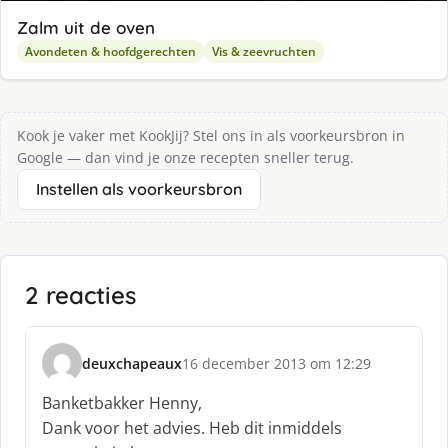
Zalm uit de oven
Avondeten & hoofdgerechten
Vis & zeevruchten
Kook je vaker met KookJij? Stel ons in als voorkeursbron in
Google — dan vind je onze recepten sneller terug.
Instellen als voorkeursbron
2 reacties
deuxchapeaux
16 december 2013 om 12:29
s
c
Banketbakker Henny,
h
Dank voor het advies. Heb dit inmiddels
r