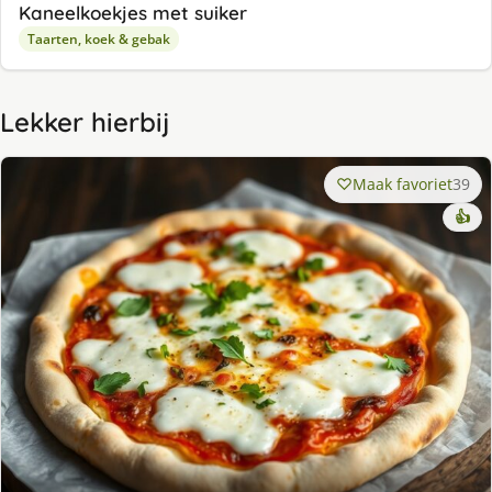
Kaneelkoekjes met suiker
Taarten, koek & gebak
Lekker hierbij
Maak favoriet
39
👍