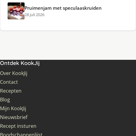
Pruimenjam met speculaaskruiden
28 juli 2026
Ontdek KookJij
Over KookJij
Contact
Recepten
Blog
Mijn KookJij
Nieuwsbrief
Recept insturen
Boodschappenlijst