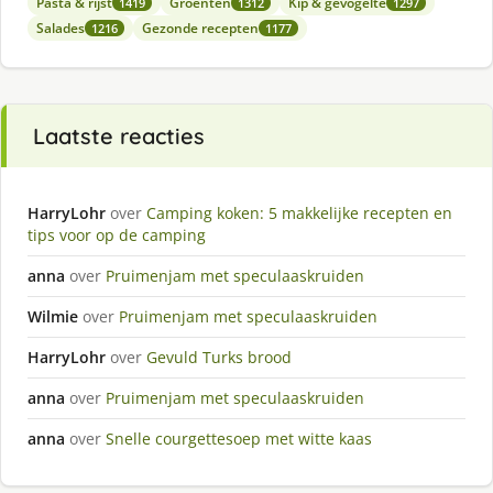
Pasta & rijst
Groenten
Kip & gevogelte
1419
1312
1297
Salades
Gezonde recepten
1216
1177
Laatste reacties
HarryLohr
over
Camping koken: 5 makkelijke recepten en
tips voor op de camping
anna
over
Pruimenjam met speculaaskruiden
Wilmie
over
Pruimenjam met speculaaskruiden
HarryLohr
over
Gevuld Turks brood
anna
over
Pruimenjam met speculaaskruiden
anna
over
Snelle courgettesoep met witte kaas