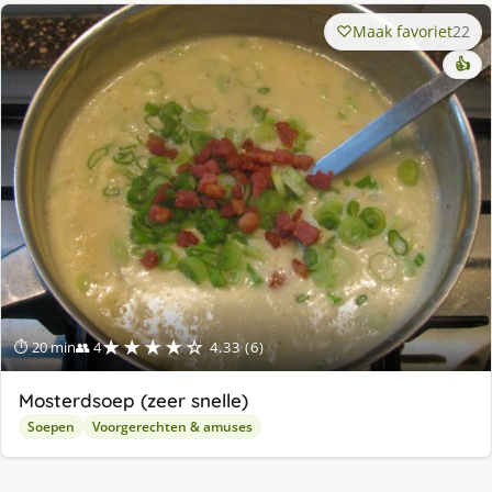
Maak favoriet
22
👍
★★★★☆
⏱ 20 min
👥 4
4.33 (6)
Mosterdsoep (zeer snelle)
Soepen
Voorgerechten & amuses