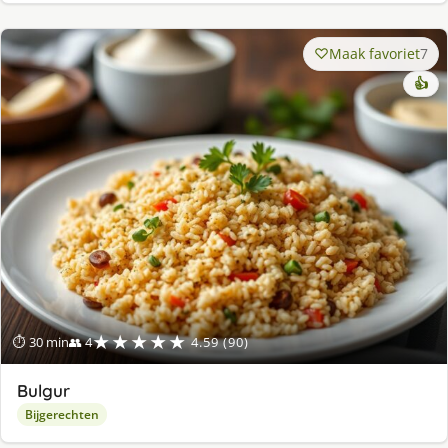
Maak favoriet
7
👍
★★★★★
⏱ 30 min
👥 4
4.59 (90)
Bulgur
Bijgerechten