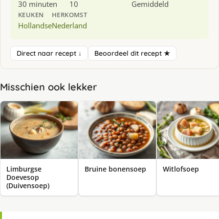
30 minuten
10
Gemiddeld
KEUKEN
HERKOMST
Hollandse
Nederland
Direct naar recept ↓
Beoordeel dit recept ★
Misschien ook lekker
Limburgse
Bruine bonensoep
Witlofsoep
Doevesop
(Duivensoep)