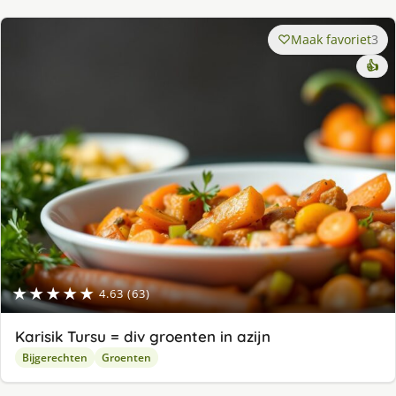
Maak favoriet
3
👍
★★★★★
4.63 (63)
Karisik Tursu = div groenten in azijn
Bijgerechten
Groenten