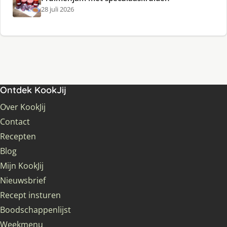
28 juli 2026
Ontdek KookJij
Over KookJij
Contact
Recepten
Blog
Mijn KookJij
Nieuwsbrief
Recept insturen
Boodschappenlijst
Weekmenu