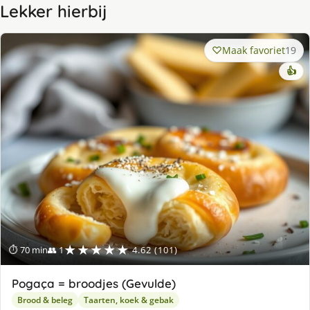
Lekker hierbij
Maak favoriet
19
👍
★★★★★
⏱ 70 min
👥 1
4.62 (101)
Pogaça = broodjes (Gevulde)
Brood & beleg
Taarten, koek & gebak