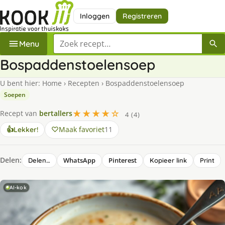
Inloggen
Registreren
Zoek een recept
Menu
Bospaddenstoelensoep
U bent hier:
Home
›
Recepten
›
Bospaddenstoelensoep
Soepen
★★★★☆
Recept van
bertallers
4 (4)
Maak favoriet
11
👍
Lekker!
Delen:
WhatsApp
Pinterest
Delen…
Kopieer link
Print
AI-kok