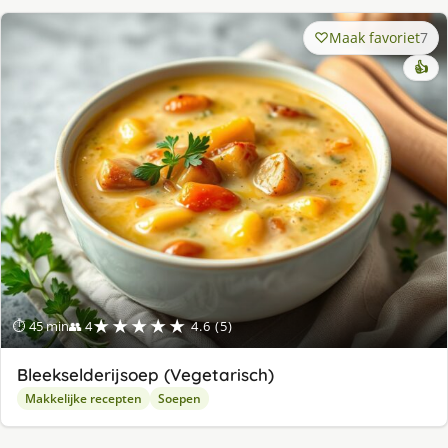
Maak favoriet
7
👍
★★★★★
⏱ 45 min
👥 4
4.6 (5)
Bleekselderijsoep (Vegetarisch)
Makkelijke recepten
Soepen