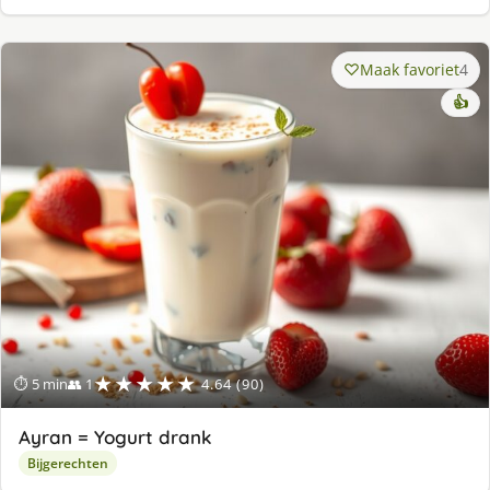
Maak favoriet
4
👍
★★★★★
⏱ 5 min
👥 1
4.64 (90)
Ayran = Yogurt drank
Bijgerechten