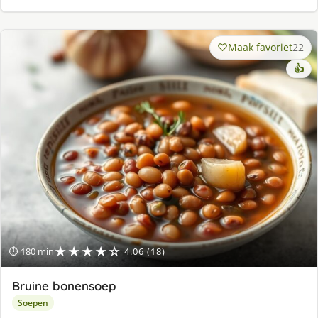
Maak favoriet
22
👍
★★★★☆
⏱ 180 min
4.06 (18)
Bruine bonensoep
Soepen