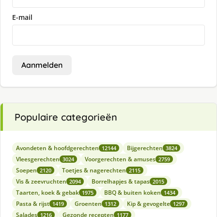
E-mail
Aanmelden
Populaire categorieën
Avondeten & hoofdgerechten
Bijgerechten
12144
3824
Vleesgerechten
Voorgerechten & amuses
3024
2759
Soepen
Toetjes & nagerechten
2120
2115
Vis & zeevruchten
Borrelhapjes & tapas
2094
2015
Taarten, koek & gebak
BBQ & buiten koken
1975
1434
Pasta & rijst
Groenten
Kip & gevogelte
1419
1312
1297
Salades
Gezonde recepten
1216
1177