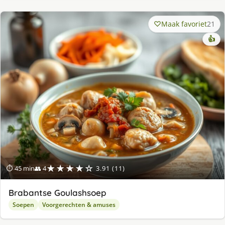
Maak favoriet
21
👍
★★★★☆
⏱ 45 min
👥 4
3.91 (11)
Brabantse Goulashsoep
Soepen
Voorgerechten & amuses