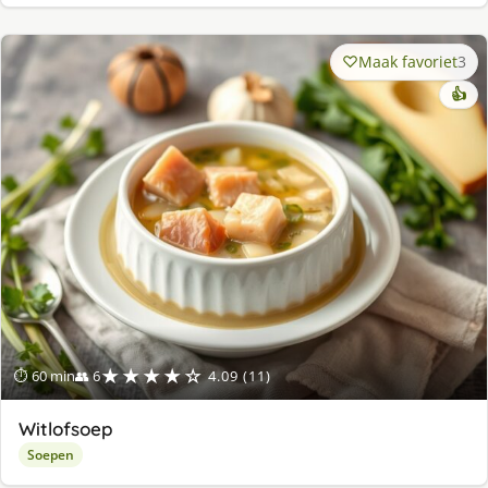
Maak favoriet
3
👍
★★★★☆
⏱ 60 min
👥 6
4.09 (11)
Witlofsoep
Soepen