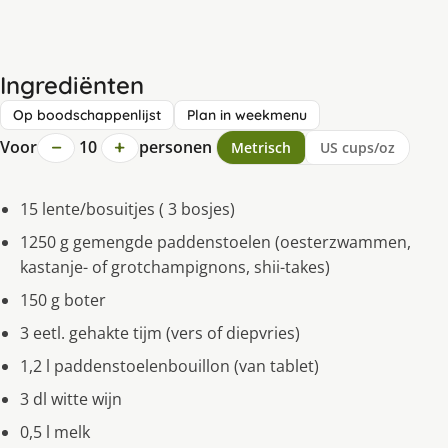
Ingrediënten
Op boodschappenlijst
Plan in weekmenu
−
+
Voor
10
personen
Metrisch
US cups/oz
15 lente/bosuitjes ( 3 bosjes)
1250 g gemengde paddenstoelen (oesterzwammen,
kastanje- of grotchampignons, shii-takes)
150 g boter
3 eetl. gehakte tijm (vers of diepvries)
1,2 l paddenstoelenbouillon (van tablet)
3 dl witte wijn
0,5 l melk