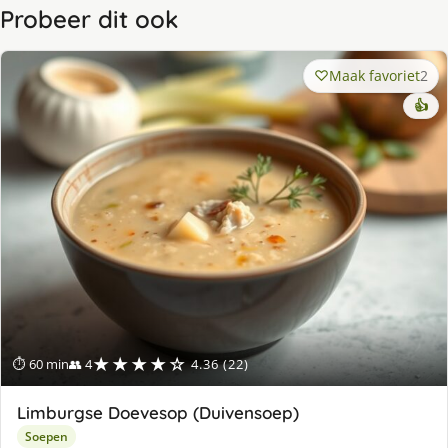
Probeer dit ook
Maak favoriet
2
👍
★★★★☆
⏱ 60 min
👥 4
4.36 (22)
Limburgse Doevesop (Duivensoep)
Soepen