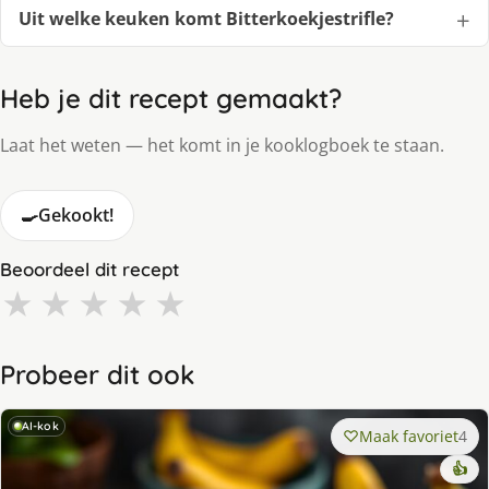
Uit welke keuken komt Bitterkoekjestrifle?
Heb je dit recept gemaakt?
Laat het weten — het komt in je kooklogboek te staan.
🍳
Gekookt!
Beoordeel dit recept
★
★
★
★
★
Probeer dit ook
AI-kok
Maak favoriet
4
👍