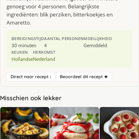
genoeg voor 4 personen. Belangrijkste
ingrediënten: blik perziken, bitterkoekjes en
Amaretto.
BEREIDINGSTIJD
AANTAL PERSONEN
MOEILIJKHEID
30 minuten
4
Gemiddeld
KEUKEN
HERKOMST
Hollandse
Nederland
Direct naar recept ↓
Beoordeel dit recept ★
Misschien ook lekker