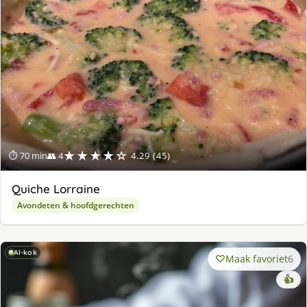
★★★★☆
⏱ 70 min
👥 4
4.29 (45)
Quiche Lorraine
Avondeten & hoofdgerechten
AI-kok
Maak favoriet
6
👍