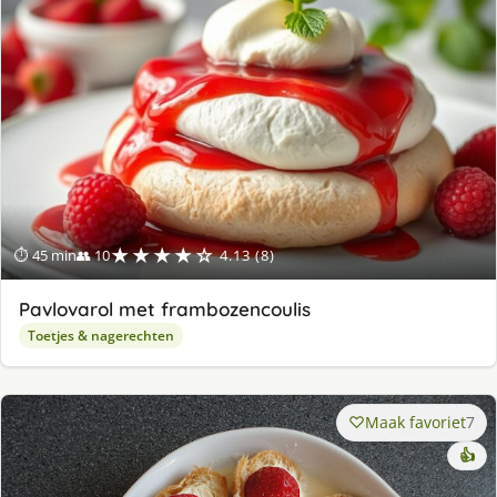
★★★★☆
⏱ 45 min
👥 10
4.13 (8)
Pavlovarol met frambozencoulis
Toetjes & nagerechten
Maak favoriet
7
👍