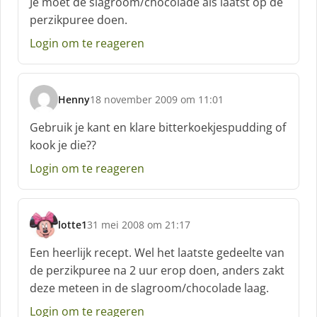
Je moet de slagroom/chocolade als laatst op de
h
perzikpuree doen.
r
e
Login om te reageren
e
f
:
Henny
18 november 2009 om 11:01
s
c
Gebruik je kant en klare bitterkoekjespudding of
h
kook je die??
r
e
Login om te reageren
e
f
:
lotte1
31 mei 2008 om 21:17
s
c
Een heerlijk recept. Wel het laatste gedeelte van
h
de perzikpuree na 2 uur erop doen, anders zakt
r
deze meteen in de slagroom/chocolade laag.
e
e
Login om te reageren