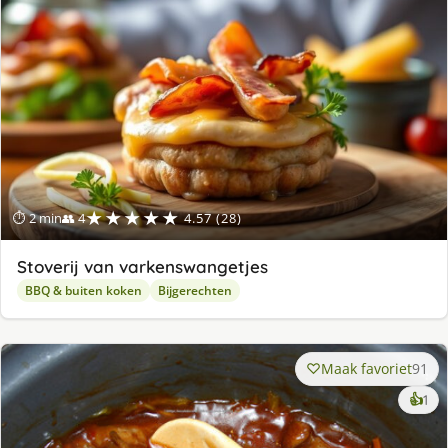
★★★★★
⏱ 2 min
👥 4
4.57 (28)
Stoverij van varkenswangetjes
BBQ & buiten koken
Bijgerechten
Maak favoriet
91
ke
👍
1
lek
ge