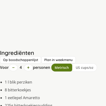
Ingrediënten
Op boodschappenlijst
Plan in weekmenu
−
+
Voor
4
personen
Metrisch
US cups/oz
1 l blik perziken
8 bitterkoekjes
1 eetlepel Amaretto
225g bitterkoekjespudding