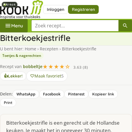
AI-kok
AI-kok
AI-kok
AI-kok
AI-kok
Inloggen
Registreren
Zoek een recept
Menu
Bitterkoekjestrifle
U bent hier:
Home
›
Recepten
›
Bitterkoekjestrifle
Toetjes & nagerechten
★★★★☆
Recept van
bobbeltje
3.63 (8)
Maak favoriet
5
👍
Lekker!
Delen:
WhatsApp
Facebook
Pinterest
Kopieer link
Print
Bitterkoekjestrifle is een gerecht uit de Hollandse
keuken. Je maakt het in ongeveer 30 minuten,