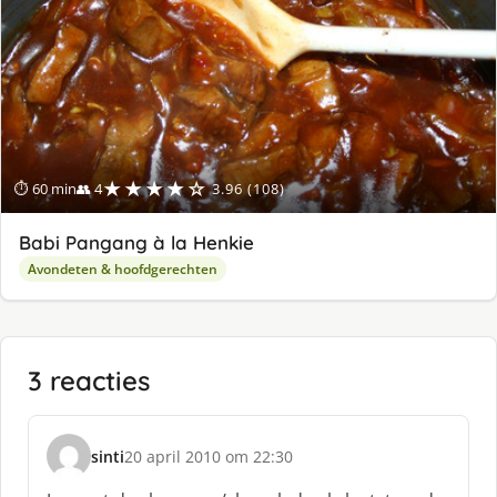
★★★★☆
⏱ 60 min
👥 4
3.96 (108)
Babi Pangang à la Henkie
Avondeten & hoofdgerechten
3 reacties
sinti
20 april 2010 om 22:30
s
c