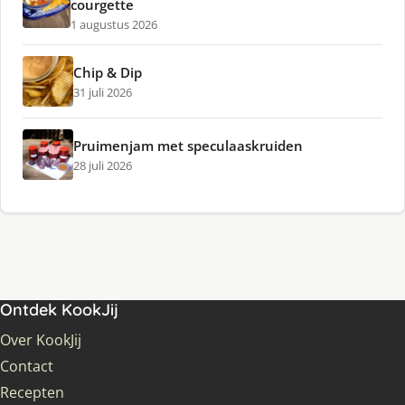
courgette
1 augustus 2026
Chip & Dip
31 juli 2026
Pruimenjam met speculaaskruiden
28 juli 2026
Ontdek KookJij
Over KookJij
Contact
Recepten