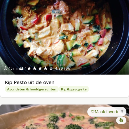
ge
★★★★☆
⏱ 45 min
👥 4
4.39 (96)
Kip Pesto uit de oven
Avondeten & hoofdgerechten
Kip & gevogelte
Maak favoriet
3
👍