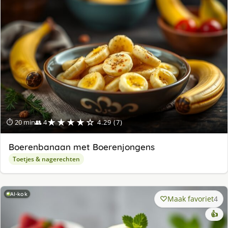
★★★★☆
⏱ 20 min
👥 4
4.29 (7)
Boerenbanaan met Boerenjongens
Toetjes & nagerechten
AI-kok
Maak favoriet
4
👍