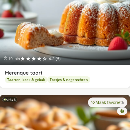
★★★★☆
⏱ 10 min
4.2 (5)
Merenque taart
Taarten, koek & gebak
Toetjes & nagerechten
AI-kok
Maak favoriet
6
👍