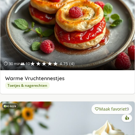
★★★★★
⏱ 30 min
👥 10
4.75 (4)
Warme Vruchtennestjes
Toetjes & nagerechten
AI-kok
Maak favoriet
9
👍