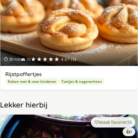
★★★★★
⏱ 30 min
👥 10
4.67 (3)
Rijstpoffertjes
Koken met & voor kinderen
Toetjes & nagerechten
Lekker hierbij
Maak favoriet
38
ke
👍
1
lek