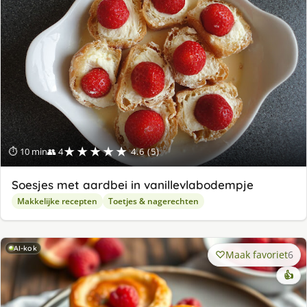
★★★★★
⏱ 10 min
👥 4
4.6 (5)
Soesjes met aardbei in vanillevlabodempje
Makkelijke recepten
Toetjes & nagerechten
AI-kok
Maak favoriet
6
👍