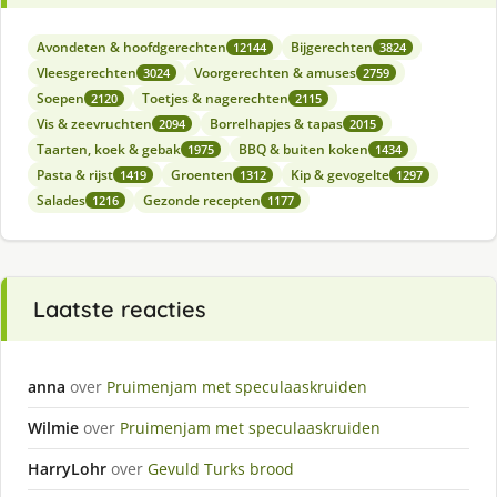
Avondeten & hoofdgerechten
Bijgerechten
12144
3824
Vleesgerechten
Voorgerechten & amuses
3024
2759
Soepen
Toetjes & nagerechten
2120
2115
Vis & zeevruchten
Borrelhapjes & tapas
2094
2015
Taarten, koek & gebak
BBQ & buiten koken
1975
1434
Pasta & rijst
Groenten
Kip & gevogelte
1419
1312
1297
Salades
Gezonde recepten
1216
1177
Laatste reacties
anna
over
Pruimenjam met speculaaskruiden
Wilmie
over
Pruimenjam met speculaaskruiden
HarryLohr
over
Gevuld Turks brood