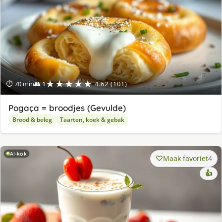
★★★★★
⏱ 70 min
👥 1
4.62 (101)
Pogaça = broodjes (Gevulde)
Brood & beleg
Taarten, koek & gebak
AI-kok
Maak favoriet
4
👍