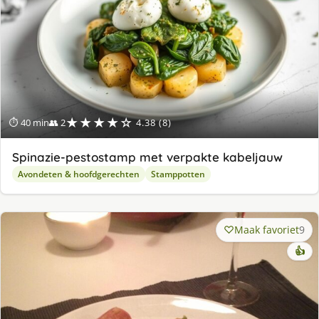
★★★★☆
⏱ 40 min
👥 2
4.38 (8)
Spinazie-pestostamp met verpakte kabeljauw
Avondeten & hoofdgerechten
Stamppotten
Maak favoriet
9
👍