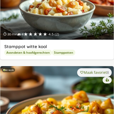
★★★★★
⏱ 30 min
👥 4
4.5 (2)
Stamppot witte kool
Avondeten & hoofdgerechten
Stamppotten
AI-kok
Maak favoriet
8
👍