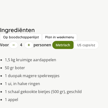
Ingrediënten
Op boodschappenlijst
Plan in weekmenu
−
+
Voor
4
personen
Metrisch
US cups/oz
1,5 kg kruimige aardappelen
50 gr boter
1 duopak magere spekreepjes
1 ui, in halve ringen
1 schaal gekookte bietjes (500 gr), geschild
1 appel