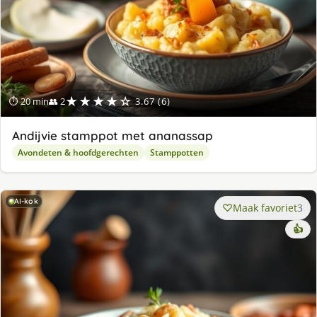
★★★★☆
⏱ 20 min
👥 2
3.67 (6)
Andijvie stamppot met ananassap
Avondeten & hoofdgerechten
Stamppotten
AI-kok
Maak favoriet
3
👍