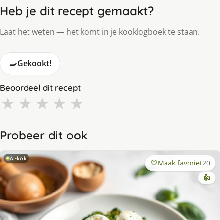
Heb je dit recept gemaakt?
Laat het weten — het komt in je kooklogboek te staan.
🍳
Gekookt!
Beoordeel dit recept
★
★
★
★
★
Probeer dit ook
AI-kok
Maak favoriet
20
👍