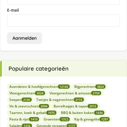
E-mail
Aanmelden
Populaire categorieën
Avondeten & hoofdgerechten
Bijgerechten
12144
3824
Vleesgerechten
Voorgerechten & amuses
3024
2759
Soepen
Toetjes & nagerechten
2120
2115
Vis & zeevruchten
Borrelhapjes & tapas
2094
2015
Taarten, koek & gebak
BBQ & buiten koken
1975
1434
Pasta & rijst
Groenten
Kip & gevogelte
1419
1312
1297
Salades
Gezonde recepten
1216
1177