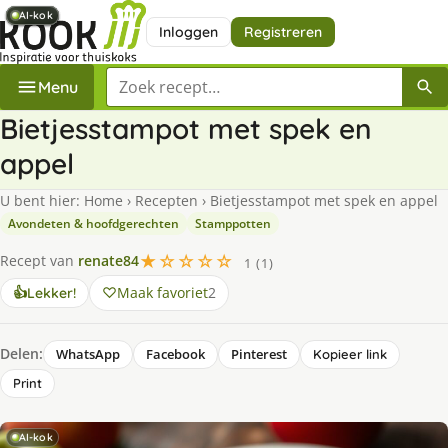
AI-kok
AI-kok
AI-kok
AI-kok
AI-kok
AI-kok
AI-kok
Inloggen
Registreren
Zoek een recept
Menu
Bietjesstampot met spek en
appel
U bent hier:
Home
›
Recepten
›
Bietjesstampot met spek en appel
Avondeten & hoofdgerechten
Stamppotten
★☆☆☆☆
Recept van
renate84
1 (1)
Maak favoriet
2
👍
Lekker!
Delen:
WhatsApp
Facebook
Pinterest
Kopieer link
Print
AI-kok