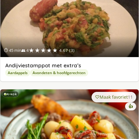
★★★★★
⏱ 45 min
👥 4
4.67 (3)
Andijviestamppot met extra’s
Aardappels
Avondeten & hoofdgerechten
AI-kok
Maak favoriet
11
👍