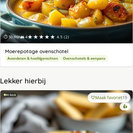
★★★★★
⏱ 50 min
👥 4
4.5 (2)
Moerepotage ovenschotel
Avondeten & hoofdgerechten
Ovenschotels & eenpans
Lekker hierbij
AI-kok
Maak favoriet
19
👍