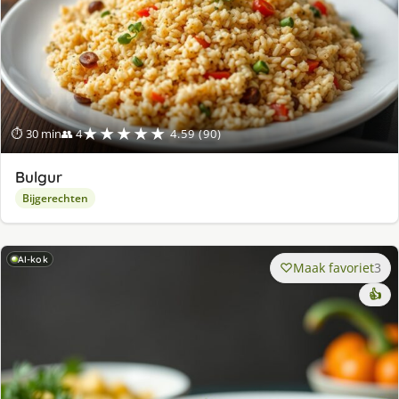
★★★★★
⏱ 30 min
👥 4
4.59 (90)
Bulgur
Bijgerechten
AI-kok
Maak favoriet
3
👍