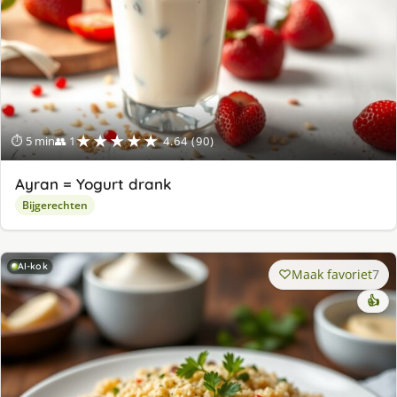
★★★★★
⏱ 5 min
👥 1
4.64 (90)
Ayran = Yogurt drank
Bijgerechten
AI-kok
Maak favoriet
7
👍