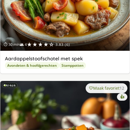
★★★★☆
⏱ 30 min
👥 4
3.83 (6)
Aardappelstoofschotel met spek
Avondeten & hoofdgerechten
Stamppotten
AI-kok
Maak favoriet
12
👍