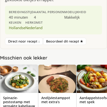
BEREIDINGSTIJD
AANTAL PERSONEN
MOEILIJKHEID
40 minuten
4
Makkelijk
KEUKEN
HERKOMST
Hollandse
Nederland
Direct naar recept ↓
Beoordeel dit recept ★
Misschien ook lekker
Spinazie-
Andijviestamppot
Aardappelstoofs
pestostamp met
met extra’s
met spek
verpakte kabeljauw