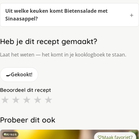
Uit welke keuken komt Bietensalade met
Sinaasappel?
Heb je dit recept gemaakt?
Laat het weten — het komt in je kooklogboek te staan.
🍳
Gekookt!
Beoordeel dit recept
★
★
★
★
★
Probeer dit ook
AI-kok
Maak favoriet
7