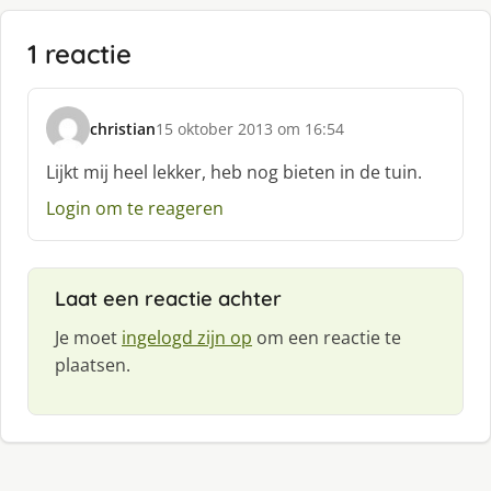
1 reactie
christian
15 oktober 2013 om 16:54
s
c
Lijkt mij heel lekker, heb nog bieten in de tuin.
h
Login om te reageren
r
e
e
f
Laat een reactie achter
:
Je moet
ingelogd zijn op
om een reactie te
plaatsen.