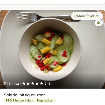
Maak favoriet
9
👍
★★★★★
⏱ 15 min
👥 4
5 (3)
Salade: pittig en zoet
BBQ & buiten koken
Bijgerechten