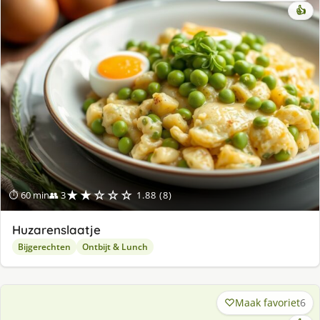
👍
★★☆☆☆
⏱ 60 min
👥 3
1.88 (8)
Huzarenslaatje
Bijgerechten
Ontbijt & Lunch
Maak favoriet
6