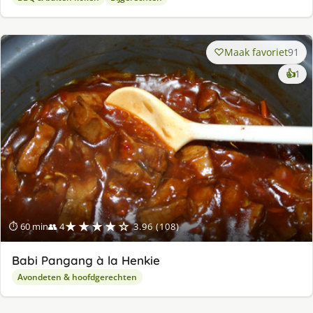
Maak favoriet
91
ke
👍
1
lek
ge
★★★★☆
⏱ 60 min
👥 4
3.96 (108)
Babi Pangang à la Henkie
Avondeten & hoofdgerechten