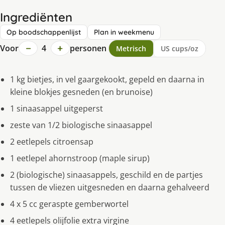
Ingrediënten
Op boodschappenlijst
Plan in weekmenu
−
+
Voor
4
personen
Metrisch
US cups/oz
1 kg bietjes, in vel gaargekookt, gepeld en daarna in
kleine blokjes gesneden (en brunoise)
1 sinaasappel uitgeperst
zeste van 1/2 biologische sinaasappel
2 eetlepels citroensap
1 eetlepel ahornstroop (maple sirup)
2 (biologische) sinaasappels, geschild en de partjes
tussen de vliezen uitgesneden en daarna gehalveerd
4 x 5 cc geraspte gemberwortel
4 eetlepels olijfolie extra virgine