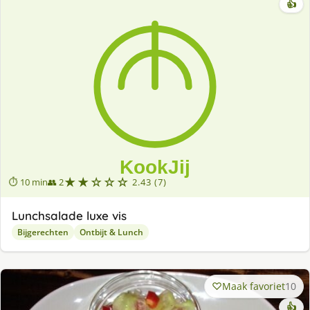
👍
★★☆☆☆
⏱ 10 min
👥 2
2.43 (7)
Lunchsalade luxe vis
Bijgerechten
Ontbijt & Lunch
Maak favoriet
10
👍