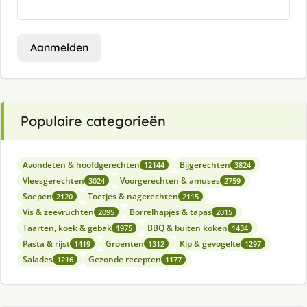
Aanmelden
Populaire categorieën
Avondeten & hoofdgerechten
Bijgerechten
12144
3824
Vleesgerechten
Voorgerechten & amuses
3024
2759
Soepen
Toetjes & nagerechten
2120
2115
Vis & zeevruchten
Borrelhapjes & tapas
2095
2015
Taarten, koek & gebak
BBQ & buiten koken
1975
1434
Pasta & rijst
Groenten
Kip & gevogelte
1419
1312
1297
Salades
Gezonde recepten
1216
1177