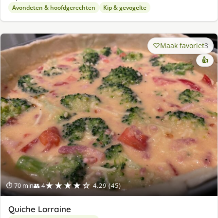
Avondeten & hoofdgerechten
Kip & gevogelte
Maak favoriet
3
👍
★★★★☆
⏱ 70 min
👥 4
4.29 (45)
Quiche Lorraine