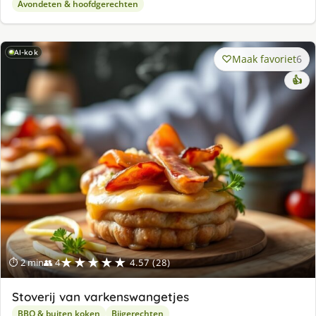
Avondeten & hoofdgerechten
AI-kok
Maak favoriet
6
👍
★★★★★
⏱ 2 min
👥 4
4.57 (28)
Stoverij van varkenswangetjes
BBQ & buiten koken
Bijgerechten