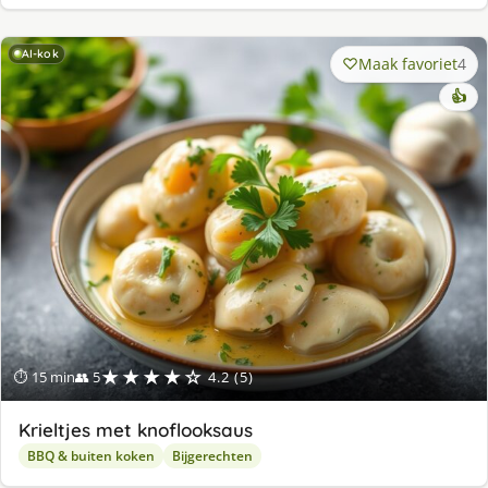
AI-kok
Maak favoriet
4
👍
★★★★☆
⏱ 15 min
👥 5
4.2 (5)
Krieltjes met knoflooksaus
BBQ & buiten koken
Bijgerechten