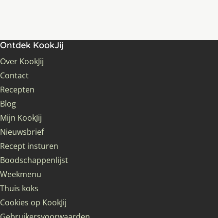
Ontdek KookJij
Over KookJij
Contact
Recepten
Blog
Mijn KookJij
Nieuwsbrief
Recept insturen
Boodschappenlijst
Weekmenu
Thuis koks
Cookies op KookJij
Gebruikersvoorwaarden