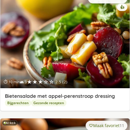
👍
★★★☆☆
⏱ 10 min
👥 3
2.5 (2)
Bietensalade met appel-perenstroop dressing
Bijgerechten
Gezonde recepten
AI-kok
Maak favoriet
11