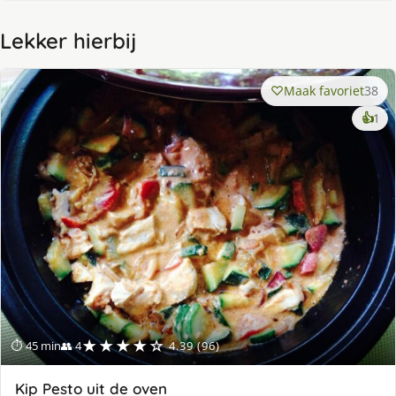
Lekker hierbij
Maak favoriet
38
ke
👍
1
lek
ge
★★★★☆
⏱ 45 min
👥 4
4.39 (96)
Kip Pesto uit de oven