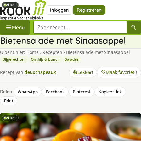
AI-kok
AI-kok
AI-kok
Inloggen
Registreren
Zoek een recept
Menu
Bietensalade met Sinaasappel
U bent hier:
Home
›
Recepten
›
Bietensalade met Sinaasappel
Bijgerechten
Ontbijt & Lunch
Salades
Maak favoriet
0
Recept van
deuxchapeaux
👍
Lekker!
Delen:
WhatsApp
Facebook
Pinterest
Kopieer link
Print
AI-kok