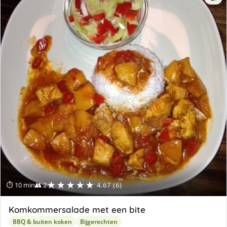
★★★★★
⏱ 10 min
👥 2
4.67 (6)
Komkommersalade met een bite
BBQ & buiten koken
Bijgerechten