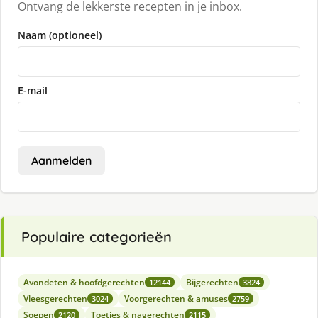
Ontvang de lekkerste recepten in je inbox.
Naam (optioneel)
E-mail
Aanmelden
Populaire categorieën
Avondeten & hoofdgerechten
Bijgerechten
12144
3824
Vleesgerechten
Voorgerechten & amuses
3024
2759
Soepen
Toetjes & nagerechten
2120
2115