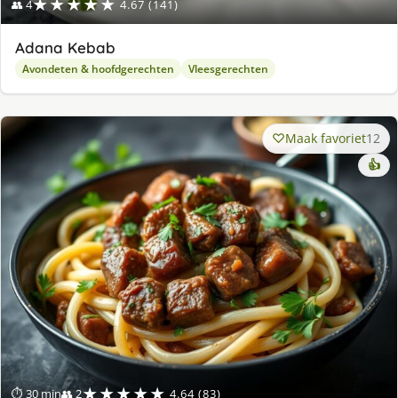
★★★★★
👥 4
4.67 (141)
Adana Kebab
Avondeten & hoofdgerechten
Vleesgerechten
Maak favoriet
12
👍
★★★★★
⏱ 30 min
👥 2
4.64 (83)