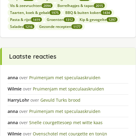
Vis & zeevruchten
Borrelhapjes & tapas
2094
2015
Taarten, koek & gebak
BBQ & buiten koken
1975
1434
Pasta & rijst
Groenten
Kip & gevogelte
1419
1312
1297
Salades
Gezonde recepten
1216
1177
Laatste reacties
anna
over
Pruimenjam met speculaaskruiden
Wilmie
over
Pruimenjam met speculaaskruiden
HarryLohr
over
Gevuld Turks brood
anna
over
Pruimenjam met speculaaskruiden
anna
over
Snelle courgettesoep met witte kaas
Wilmie
over
Ovenschotel met courgette en tonijn