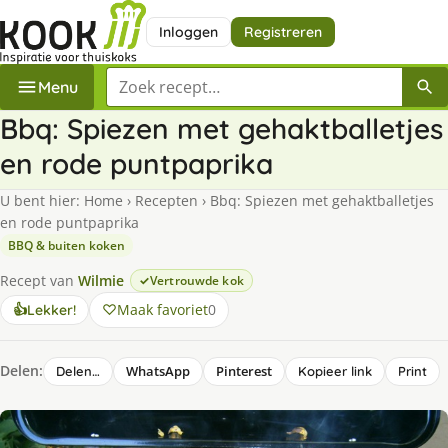
Inloggen
Registreren
Zoek een recept
Menu
Bbq: Spiezen met gehaktballetjes
en rode puntpaprika
U bent hier:
Home
›
Recepten
›
Bbq: Spiezen met gehaktballetjes
en rode puntpaprika
BBQ & buiten koken
Recept van
Wilmie
Vertrouwde kok
Maak favoriet
0
👍
Lekker!
Delen:
WhatsApp
Pinterest
Delen…
Kopieer link
Print