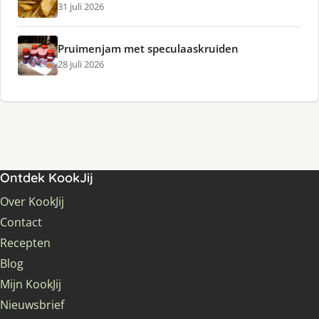
31 juli 2026
Pruimenjam met speculaaskruiden
28 juli 2026
Ontdek KookJij
Over KookJij
Contact
Recepten
Blog
Mijn KookJij
Nieuwsbrief