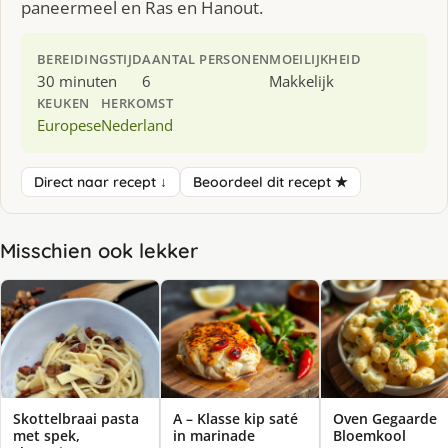
paneermeel en Ras en Hanout.
BEREIDINGSTIJD
AANTAL PERSONEN
MOEILIJKHEID
30 minuten
6
Makkelijk
KEUKEN
HERKOMST
Europese
Nederland
Direct naar recept ↓
Beoordeel dit recept ★
Misschien ook lekker
Skottelbraai pasta
A – Klasse kip saté
Oven Gegaarde
met spek,
in marinade
Bloemkool