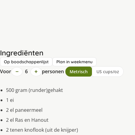
Ingrediënten
Op boodschappenlijst
Plan in weekmenu
−
+
Voor
6
personen
Metrisch
US cups/oz
500 gram (runder)gehakt
1 ei
2 el paneermeel
2 el Ras en Hanout
2 tenen knoflook (uit de knijper)