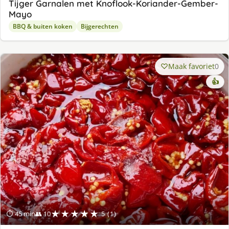
Tijger Garnalen met Knoflook-Koriander-Gember-
Mayo
BBQ & buiten koken
Bijgerechten
Maak favoriet
0
👍
★★★★★
⏱ 45 min
👥 10
5 (1)