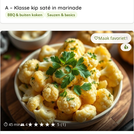
A – Klasse kip saté in marinade
BBQ & buiten koken
Sauzen & basics
Maak favoriet
1
👍
★★★★★
⏱ 45 min
👥 4
5 (1)