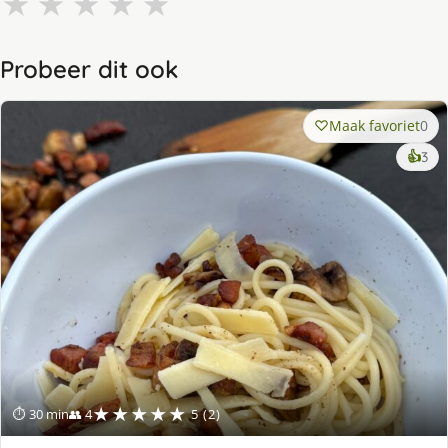
★
★
★
★
★
Probeer dit ook
Maak favoriet
0
ke
👍
3
lek
ge
★★★★★
⏱ 30 min
👥 4
5 (2)