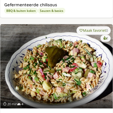
Gefermenteerde chilisaus
BBQ & buiten koken
Sauzen & basics
Maak favoriet
0
ke
👍
1
lek
ge
⏱ 20 min
👥 4