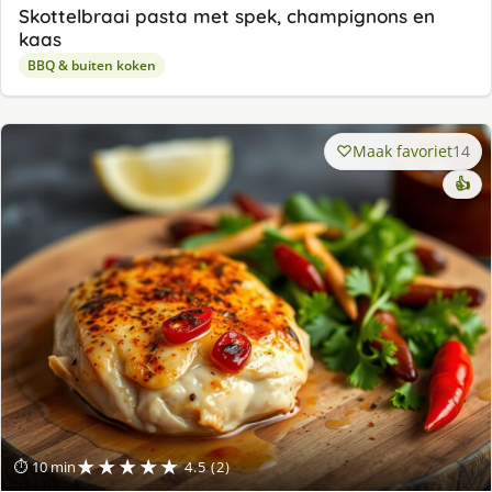
Skottelbraai pasta met spek, champignons en
kaas
BBQ & buiten koken
Maak favoriet
14
👍
★★★★★
⏱ 10 min
4.5 (2)