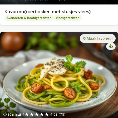
Kavurma(roerbakken met stukjes vlees)
Avondeten & hoofdgerechten
Vleesgerechten
Maak favoriet
4
👍
★★★★★
⏱ 30 min
👥 4
4.63 (78)