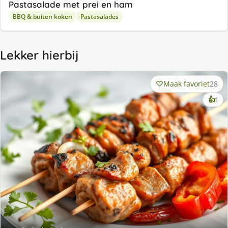
Pastasalade met prei en ham
BBQ & buiten koken
Pastasalades
Lekker hierbij
Maak favoriet
28
ke
👍
1
lek
ge