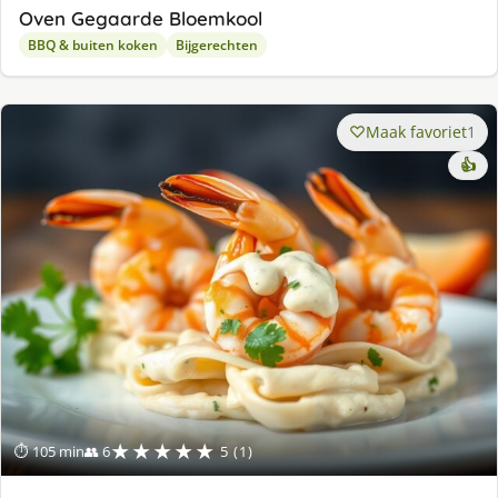
Oven Gegaarde Bloemkool
BBQ & buiten koken
Bijgerechten
Maak favoriet
1
👍
★★★★★
⏱ 105 min
👥 6
5 (1)