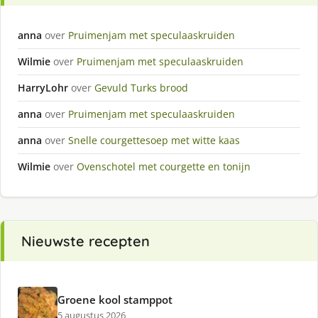
anna
over
Pruimenjam met speculaaskruiden
Wilmie
over
Pruimenjam met speculaaskruiden
HarryLohr
over
Gevuld Turks brood
anna
over
Pruimenjam met speculaaskruiden
anna
over
Snelle courgettesoep met witte kaas
Wilmie
over
Ovenschotel met courgette en tonijn
Nieuwste recepten
Groene kool stamppot
5 augustus 2026