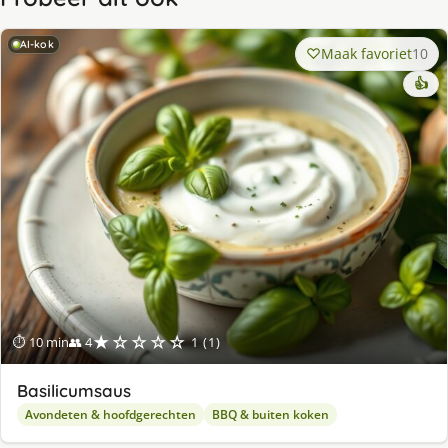
AI-kok
Maak favoriet
10
👍
★☆☆☆☆
⏱ 10 min
👥 4
1 (1)
Basilicumsaus
Avondeten & hoofdgerechten
BBQ & buiten koken