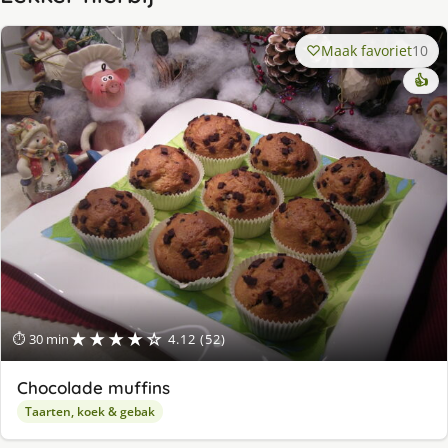
Maak favoriet
10
👍
★★★★☆
⏱ 30 min
4.12 (52)
Chocolade muffins
Taarten, koek & gebak