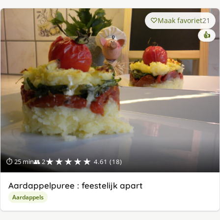
Maak favoriet
21
👍
★★★★★
⏱ 25 min
👥 2
4.61 (18)
Aardappelpuree : feestelijk apart
Aardappels