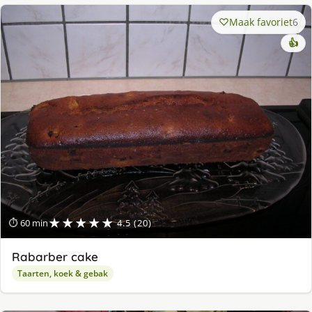
Maak favoriet
6
👍
★★★★★
⏱ 60 min
4.5 (20)
Rabarber cake
Taarten, koek & gebak