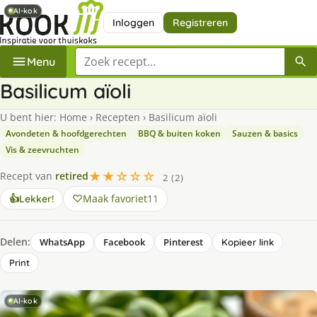
AI-kok
AI-kok
Inloggen
Registreren
Zoek een recept
Menu
Basilicum aïoli
U bent hier:
Home
›
Recepten
›
Basilicum aïoli
Avondeten & hoofdgerechten
BBQ & buiten koken
Sauzen & basics
Vis & zeevruchten
★★☆☆☆
Recept van
retired
2 (2)
Maak favoriet
11
👍
Lekker!
Delen:
WhatsApp
Facebook
Pinterest
Kopieer link
Print
AI-kok