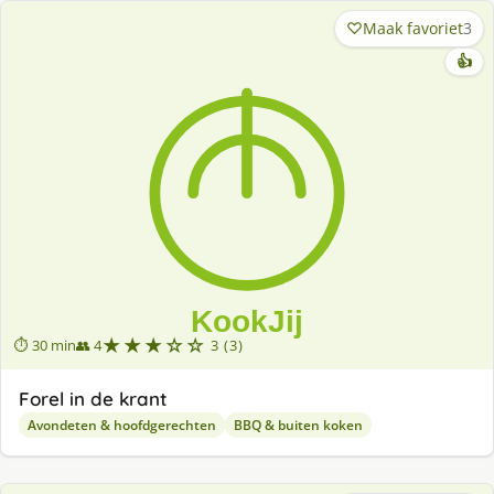
Maak favoriet
3
👍
★★★☆☆
⏱ 30 min
👥 4
3 (3)
Forel in de krant
Avondeten & hoofdgerechten
BBQ & buiten koken