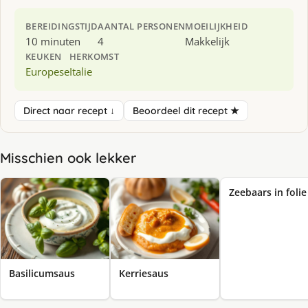
BEREIDINGSTIJD
AANTAL PERSONEN
MOEILIJKHEID
10 minuten
4
Makkelijk
KEUKEN
HERKOMST
Europese
Italie
Direct naar recept ↓
Beoordeel dit recept ★
Misschien ook lekker
Zeebaars in folie
Basilicumsaus
Kerriesaus