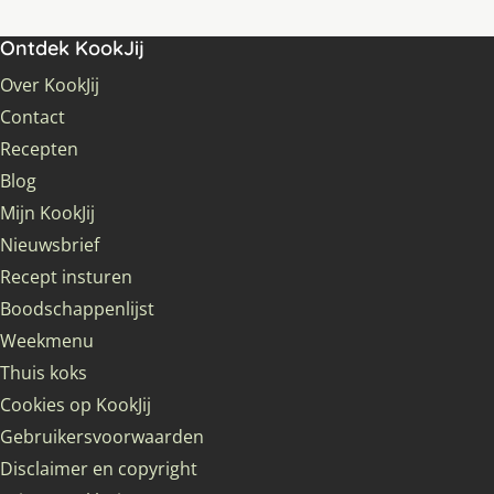
Ontdek KookJij
Over KookJij
Contact
Recepten
Blog
Mijn KookJij
Nieuwsbrief
Recept insturen
Boodschappenlijst
Weekmenu
Thuis koks
Cookies op KookJij
Gebruikersvoorwaarden
Disclaimer en copyright