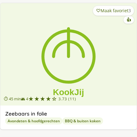
Maak favoriet
3
👍
★★★★☆
⏱ 45 min
👥 4
3.73 (11)
Zeebaars in folie
Avondeten & hoofdgerechten
BBQ & buiten koken