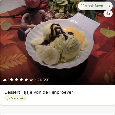
Maak favoriet
3
👍
★★★★☆
👥 2
4.26 (23)
Dessert : Ijsje van de Fijnproever
IJs & sorbets