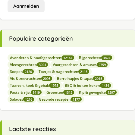
Aanmelden
Populaire categorieën
Avondeten & hoofdgerechten
Bijgerechten
12144
3824
Vleesgerechten
Voorgerechten & amuses
3024
2759
Soepen
Toetjes & nagerechten
2120
2115
Vis & zeevruchten
Borrelhapjes & tapas
2095
2015
Taarten, koek & gebak
BBQ & buiten koken
1975
1434
Pasta & rijst
Groenten
Kip & gevogelte
1419
1312
1297
Salades
Gezonde recepten
1216
1177
Laatste reacties