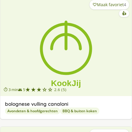
Maak favoriet
4
👍
★★★☆☆
⏱ 3 min
👥 5
2.6 (5)
bolognese vulling canaloni
Avondeten & hoofdgerechten
BBQ & buiten koken