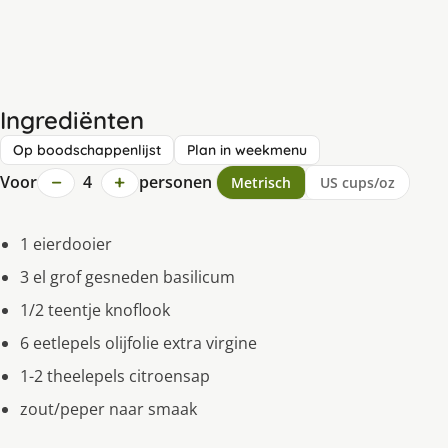
Ingrediënten
Op boodschappenlijst
Plan in weekmenu
−
+
Voor
4
personen
Metrisch
US cups/oz
1 eierdooier
3 el grof gesneden basilicum
1/2 teentje knoflook
6 eetlepels olijfolie extra virgine
1-2 theelepels citroensap
zout/peper naar smaak