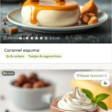
★★★★☆
⏱ 210 min
👥 6
3.5 (4)
Caramel espuma
IJs & sorbets
Toetjes & nagerechten
AI-kok
Maak favoriet
13
👍