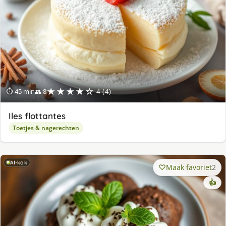
★★★★☆
⏱ 45 min
👥 8
4 (4)
Iles flottantes
Toetjes & nagerechten
AI-kok
Maak favoriet
2
👍