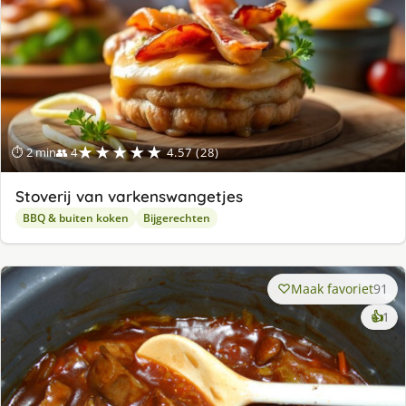
★★★★★
⏱ 2 min
👥 4
4.57 (28)
Stoverij van varkenswangetjes
BBQ & buiten koken
Bijgerechten
Maak favoriet
91
ke
👍
1
lek
ge