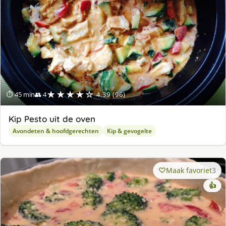
★★★★☆
⏱ 45 min
👥 4
4.39 (96)
Kip Pesto uit de oven
Avondeten & hoofdgerechten
Kip & gevogelte
Maak favoriet
3
👍