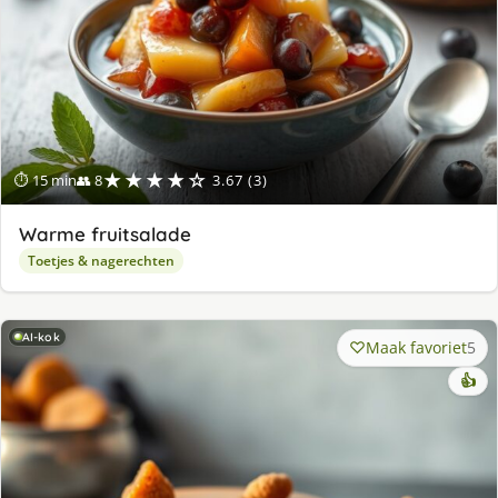
★★★★☆
⏱ 15 min
👥 8
3.67 (3)
Warme fruitsalade
Toetjes & nagerechten
AI-kok
Maak favoriet
5
👍