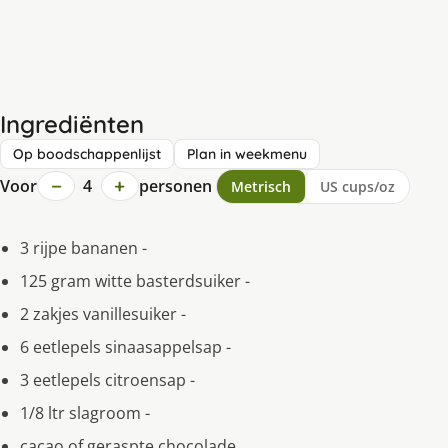
Ingrediënten
Op boodschappenlijst
Plan in weekmenu
−
+
Voor
4
personen
Metrisch
US cups/oz
3 rijpe bananen -
125 gram witte basterdsuiker -
2 zakjes vanillesuiker -
6 eetlepels sinaasappelsap -
3 eetlepels citroensap -
1/8 ltr slagroom -
cacao of geraspte chocolade