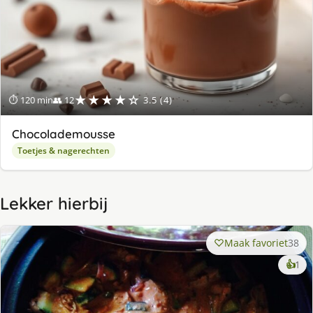
★★★★☆
⏱ 120 min
👥 12
3.5 (4)
Chocolademousse
Toetjes & nagerechten
Lekker hierbij
Maak favoriet
38
ke
👍
1
lek
ge