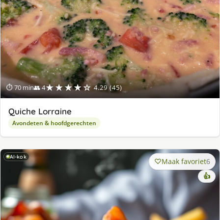
★★★★☆
⏱ 70 min
👥 4
4.29 (45)
Quiche Lorraine
Avondeten & hoofdgerechten
AI-kok
Maak favoriet
6
👍