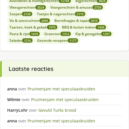
Avondeten & hoofdgerechten
Bijgerechten
12144
3824
Vleesgerechten
Voorgerechten & amuses
3024
2759
Soepen
Toetjes & nagerechten
2120
2115
Vis & zeevruchten
Borrelhapjes & tapas
2095
2015
Taarten, koek & gebak
BBQ & buiten koken
1975
1434
Pasta & rijst
Groenten
Kip & gevogelte
1419
1312
1297
Salades
Gezonde recepten
1216
1177
Laatste reacties
anna
over
Pruimenjam met speculaaskruiden
Wilmie
over
Pruimenjam met speculaaskruiden
HarryLohr
over
Gevuld Turks brood
anna
over
Pruimenjam met speculaaskruiden