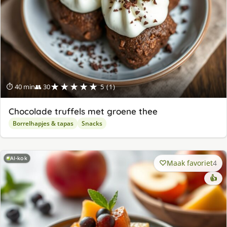
★★★★★
⏱ 40 min
👥 30
5 (1)
Chocolade truffels met groene thee
Borrelhapjes & tapas
Snacks
AI-kok
Maak favoriet
4
👍