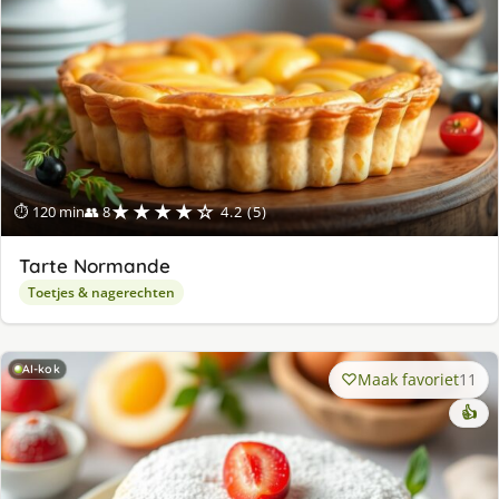
★★★★☆
⏱ 120 min
👥 8
4.2 (5)
Tarte Normande
Toetjes & nagerechten
AI-kok
Maak favoriet
11
👍