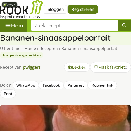
AI-kok
AI-kok
AI-kok
AI-kok
AI-kok
AI-kok
Inloggen
Registreren
Zoek een recept
Menu
Bananen-sinaasappelparfait
U bent hier:
Home
›
Recepten
›
Bananen-sinaasappelparfait
Toetjes & nagerechten
Maak favoriet
0
Recept van
pwiggers
👍
Lekker!
Delen:
WhatsApp
Facebook
Pinterest
Kopieer link
Print