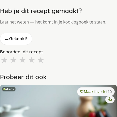
Heb je dit recept gemaakt?
Laat het weten — het komt in je kooklogboek te staan.
🍳
Gekookt!
Beoordeel dit recept
★
★
★
★
★
Probeer dit ook
AI-kok
Maak favoriet
10
👍