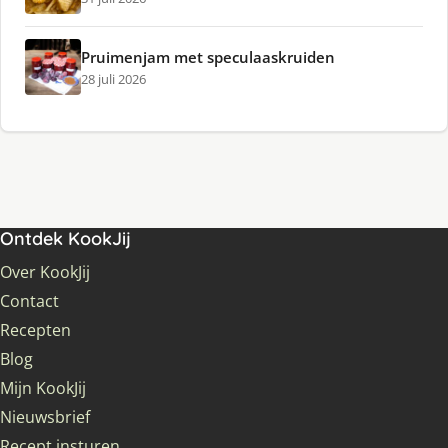
Pruimenjam met speculaaskruiden
28 juli 2026
Ontdek KookJij
Over KookJij
Contact
Recepten
Blog
Mijn KookJij
Nieuwsbrief
Recept insturen