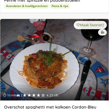
Penne met spinazie en paddenstoelen
Avondeten & hoofdgerechten
Pasta & rijst
Maak favoriet
2
👍
★★★★☆
⏱ 10 min
👥 2
4.25 (8)
Overschot spaghetti met kalkoen Cordon-Bleu