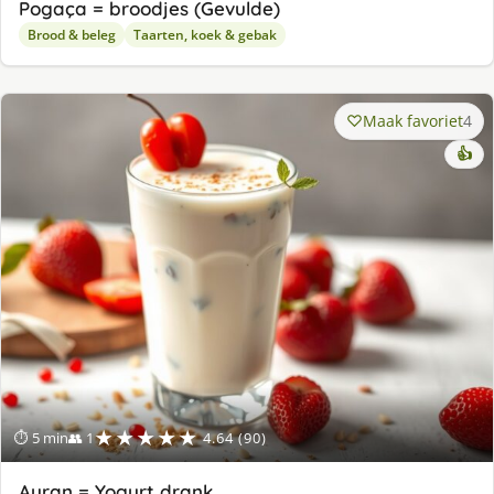
Pogaça = broodjes (Gevulde)
Brood & beleg
Taarten, koek & gebak
Maak favoriet
4
👍
★★★★★
⏱ 5 min
👥 1
4.64 (90)
Ayran = Yogurt drank