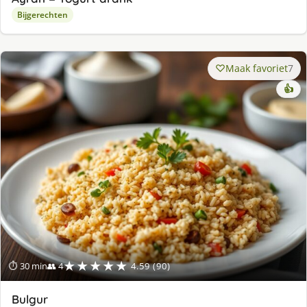
Bijgerechten
Maak favoriet
7
👍
★★★★★
⏱ 30 min
👥 4
4.59 (90)
Bulgur