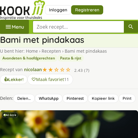
Inloggen
Registreren
Zoek een recept
Menu
Bami met pindakaas
U bent hier:
Home
›
Recepten
›
Bami met pindakaas
Avondeten & hoofdgerechten
Pasta & rijst
★★☆☆☆
Recept van
nicolaan
2.43 (7)
Maak favoriet
11
👍
Lekker!
Delen:
WhatsApp
Pinterest
Delen…
Kopieer link
Print
AI-kok