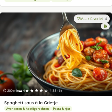
Maak favoriet
14
👍
★★★★☆
⏱ 200 min
👥 4
4.33 (6)
Spaghettisaus à la Grietje
Avondeten & hoofdgerechten
Pasta & rijst