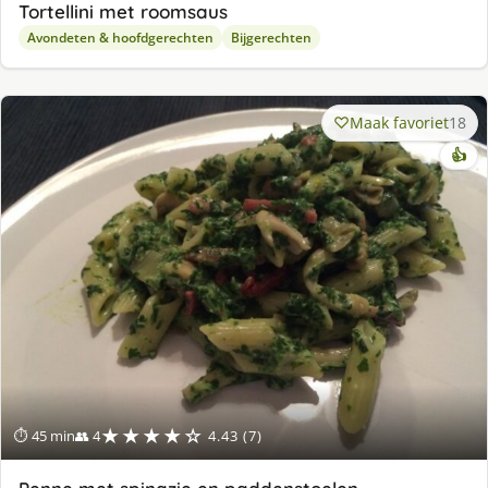
Tortellini met roomsaus
Avondeten & hoofdgerechten
Bijgerechten
Maak favoriet
18
👍
★★★★☆
⏱ 45 min
👥 4
4.43 (7)