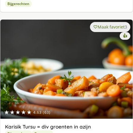
Bijgerechten
Maak favoriet
3
👍
★★★★★
4.63 (63)
Karisik Tursu = div groenten in azijn