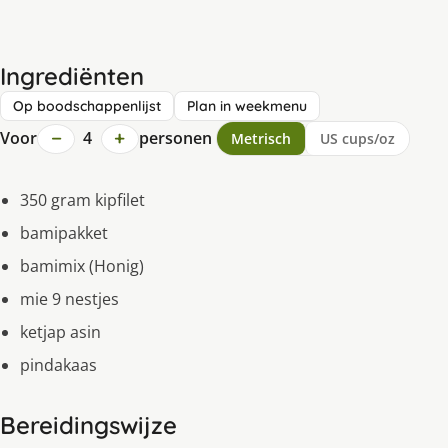
Ingrediënten
Op boodschappenlijst
Plan in weekmenu
−
+
Voor
4
personen
Metrisch
US cups/oz
350 gram kipfilet
bamipakket
bamimix (Honig)
mie 9 nestjes
ketjap asin
pindakaas
Bereidingswijze