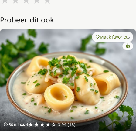
★
★
★
★
★
Probeer dit ook
Maak favoriet
6
👍
★★★★☆
⏱ 30 min
👥 4
3.94 (18)