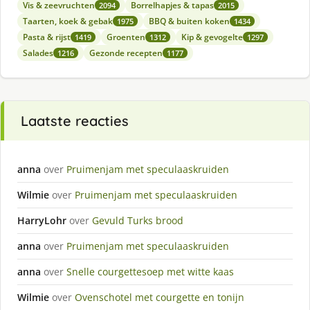
Vis & zeevruchten
Borrelhapjes & tapas
2094
2015
Taarten, koek & gebak
BBQ & buiten koken
1975
1434
Pasta & rijst
Groenten
Kip & gevogelte
1419
1312
1297
Salades
Gezonde recepten
1216
1177
Laatste reacties
anna
over
Pruimenjam met speculaaskruiden
Wilmie
over
Pruimenjam met speculaaskruiden
HarryLohr
over
Gevuld Turks brood
anna
over
Pruimenjam met speculaaskruiden
anna
over
Snelle courgettesoep met witte kaas
Wilmie
over
Ovenschotel met courgette en tonijn