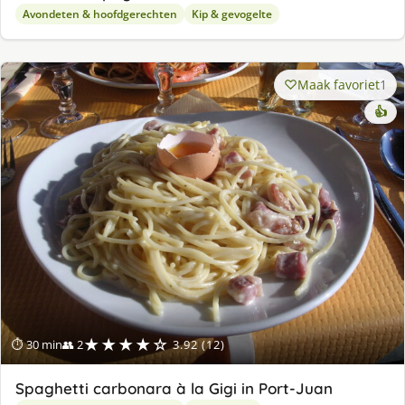
Avondeten & hoofdgerechten
Kip & gevogelte
Maak favoriet
1
👍
★★★★☆
⏱ 30 min
👥 2
3.92 (12)
Spaghetti carbonara à la Gigi in Port-Juan