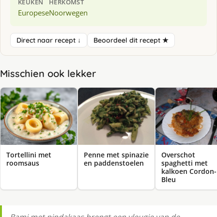
KEUKEN
HERKOMST
Europese
Noorwegen
Direct naar recept ↓
Beoordeel dit recept ★
Misschien ook lekker
Tortellini met
Penne met spinazie
Overschot
roomsaus
en paddenstoelen
spaghetti met
kalkoen Cordon-
Bleu