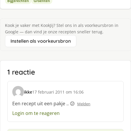
Bijgerechten
Groenten
Kook je vaker met KookJij? Stel ons in als voorkeursbron in
Google — dan vind je onze recepten sneller terug.
Instellen als voorkeursbron
1 reactie
ikke
17 februari 2011 om 16:06
s
c
Een recept uit een pakje .. 😕
Melden
h
Login om te reageren
r
e
e