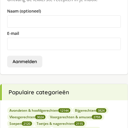
Naam (optioneel)
E-mail
Aanmelden
Populaire categorieën
Avondeten & hoofdgerechten
Bijgerechten
12144
3824
Vleesgerechten
Voorgerechten & amuses
3024
2759
Soepen
Toetjes & nagerechten
2120
2115