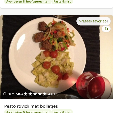
Avondeten & hoofdgerechten
Pasta & rijst
Maak favoriet
4
👍
★★★★★
⏱ 20 min
👥 4
4.6 (5)
Pesto ravioli met balletjes
Avondeten & hoofdgerechten
Pasta & rijst