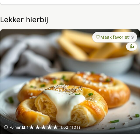
Lekker hierbij
Maak favoriet
19
👍
★★★★★
⏱ 70 min
👥 1
4.62 (101)