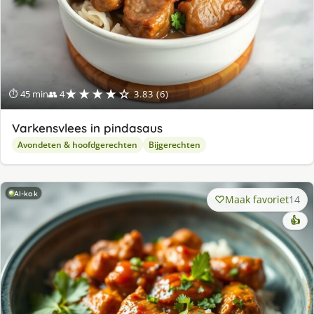
★★★★☆
⏱ 45 min
👥 4
3.83 (6)
Varkensvlees in pindasaus
Avondeten & hoofdgerechten
Bijgerechten
AI-kok
Maak favoriet
14
👍