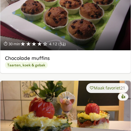
★★★★☆
⏱ 30 min
4.12 (52)
Chocolade muffins
Taarten, koek & gebak
Maak favoriet
21
👍