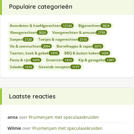
Populaire categorieën
Avondeten & hoofdgerechten
Bijgerechten
12144
3824
Vleesgerechten
Voorgerechten & amuses
3024
2759
Soepen
Toetjes & nagerechten
2120
2115
Vis & zeevruchten
Borrelhapjes & tapas
2094
2015
Taarten, koek & gebak
BBQ & buiten koken
1975
1434
Pasta & rijst
Groenten
Kip & gevogelte
1419
1312
1297
Salades
Gezonde recepten
1216
1177
Laatste reacties
anna
over
Pruimenjam met speculaaskruiden
Wilmie
over
Pruimenjam met speculaaskruiden