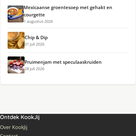
Mexicaanse groentesoep met gehakt en
courgette
1 augustus 2026
Chip & Dip
31 juli 2026
Pruimenjam met speculaaskruiden
28 juli 2026
Ontdek KookJij
Over KookJij