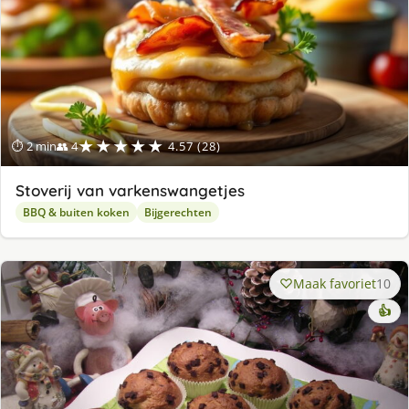
★★★★★
⏱ 2 min
👥 4
4.57 (28)
Stoverij van varkenswangetjes
BBQ & buiten koken
Bijgerechten
Maak favoriet
10
👍