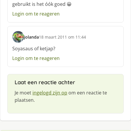
gebruikt is het óók goed 😀
e
e
Login om te reageren
f
:
jolanda
18 maart 2011 om 11:44
s
c
Soyasaus of ketjap?
h
Login om te reageren
r
e
e
f
Laat een reactie achter
:
Je moet
ingelogd zijn op
om een reactie te
plaatsen.