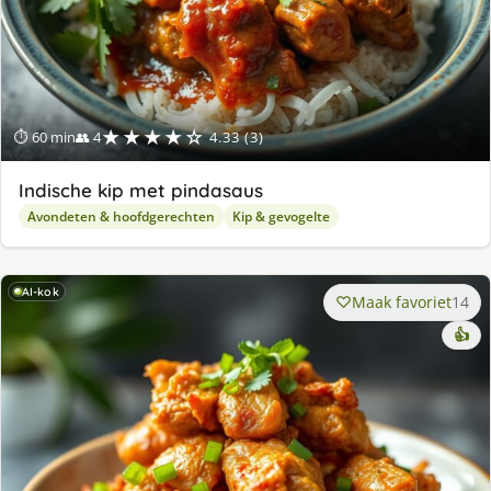
★★★★☆
⏱ 60 min
👥 4
4.33 (3)
Indische kip met pindasaus
Avondeten & hoofdgerechten
Kip & gevogelte
AI-kok
Maak favoriet
14
👍