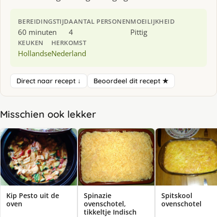
BEREIDINGSTIJD
AANTAL PERSONEN
MOEILIJKHEID
60 minuten
4
Pittig
KEUKEN
HERKOMST
Hollandse
Nederland
Direct naar recept ↓
Beoordeel dit recept ★
Misschien ook lekker
Kip Pesto uit de
Spinazie
Spitskool
oven
ovenschotel,
ovenschotel
tikkeltje Indisch