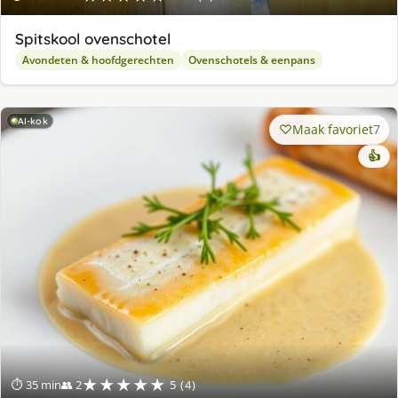
Spitskool ovenschotel
Avondeten & hoofdgerechten
Ovenschotels & eenpans
AI-kok
Maak favoriet
7
👍
★★★★★
⏱ 35 min
👥 2
5 (4)