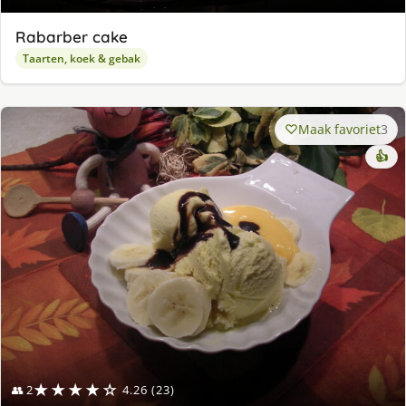
Rabarber cake
Taarten, koek & gebak
Maak favoriet
3
👍
★★★★☆
👥 2
4.26 (23)