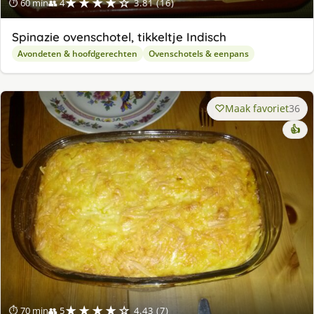
★★★★☆
⏱ 60 min
👥 4
3.81 (16)
Spinazie ovenschotel, tikkeltje Indisch
Avondeten & hoofdgerechten
Ovenschotels & eenpans
Maak favoriet
36
👍
★★★★☆
⏱ 70 min
👥 5
4.43 (7)