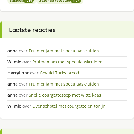
Salades
Gezonde recepten
1216
1177
Laatste reacties
anna
over
Pruimenjam met speculaaskruiden
Wilmie
over
Pruimenjam met speculaaskruiden
HarryLohr
over
Gevuld Turks brood
anna
over
Pruimenjam met speculaaskruiden
anna
over
Snelle courgettesoep met witte kaas
Wilmie
over
Ovenschotel met courgette en tonijn