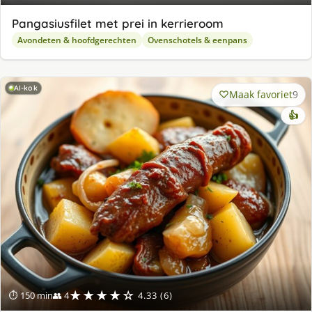
Pangasiusfilet met prei in kerrieroom
Avondeten & hoofdgerechten
Ovenschotels & eenpans
AI-kok
Maak favoriet
9
👍
★★★★☆
⏱ 150 min
👥 4
4.33 (6)