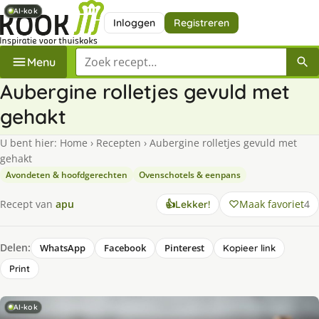
AI-kok
AI-kok
AI-kok
Inloggen
Registreren
Zoek een recept
Menu
Aubergine rolletjes gevuld met
gehakt
U bent hier:
Home
›
Recepten
›
Aubergine rolletjes gevuld met
gehakt
Avondeten & hoofdgerechten
Ovenschotels & eenpans
Maak favoriet
4
Recept van
apu
👍
Lekker!
Delen:
WhatsApp
Facebook
Pinterest
Kopieer link
Print
AI-kok