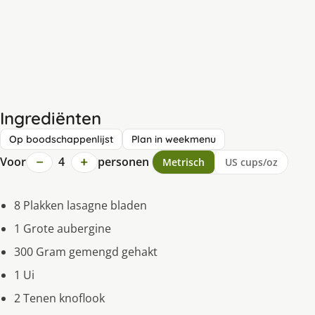
Ingrediënten
Op boodschappenlijst
Plan in weekmenu
−
+
Voor
4
personen
Metrisch
US cups/oz
8 Plakken lasagne bladen
1 Grote aubergine
300 Gram gemengd gehakt
1 Ui
2 Tenen knoflook