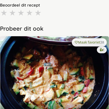
Beoordeel dit recept
★
★
★
★
★
Probeer dit ook
Maak favoriet
38
ke
👍
1
lek
ge