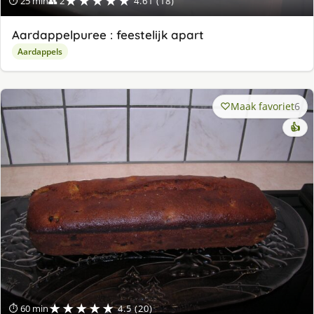
★★★★★
⏱ 25 min
👥 2
4.61 (18)
Aardappelpuree : feestelijk apart
Aardappels
Maak favoriet
6
👍
★★★★★
⏱ 60 min
4.5 (20)