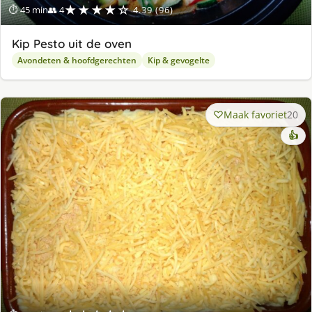
★★★★☆
⏱ 45 min
👥 4
4.39 (96)
Kip Pesto uit de oven
Avondeten & hoofdgerechten
Kip & gevogelte
Maak favoriet
20
👍