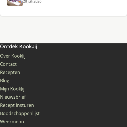
28 juli 2026
Ontdek KookJij
Over KookJij
Contact
Recepten
Blog
Mijn KookJij
Nieuwsbrief
Recept insturen
Boodschappenlijst
Weekmenu