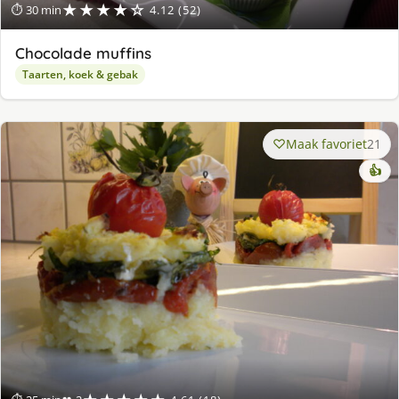
★★★★☆
⏱ 30 min
4.12 (52)
Chocolade muffins
Taarten, koek & gebak
Maak favoriet
21
👍