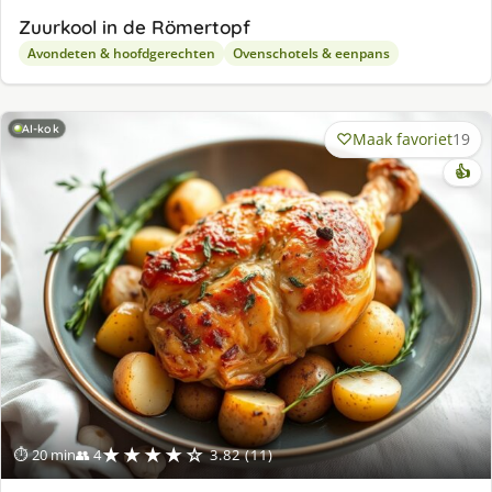
Zuurkool in de Römertopf
Avondeten & hoofdgerechten
Ovenschotels & eenpans
AI-kok
Maak favoriet
19
👍
★★★★☆
⏱ 20 min
👥 4
3.82 (11)