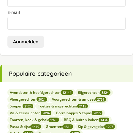
E-mail
Aanmelden
Populaire categorieën
Avondeten & hoofdgerechten
Bijgerechten
12144
3824
Vleesgerechten
Voorgerechten & amuses
3024
2759
Soepen
Toetjes & nagerechten
2120
2115
Vis & zeevruchten
Borrelhapjes & tapas
2094
2015
Taarten, koek & gebak
BBQ & buiten koken
1975
1434
Pasta & rijst
Groenten
Kip & gevogelte
1419
1312
1297