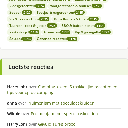
Vleesgerechten
Voorgerechten & amuses
3024
2759
Soepen
Toetjes & nagerechten
2120
2115
Vis & zeevruchten
Borrelhapjes & tapas
2095
2015
Taarten, koek & gebak
BBQ & buiten koken
1975
1434
Pasta & rijst
Groenten
Kip & gevogelte
1419
1312
1297
Salades
Gezonde recepten
1216
1178
Laatste reacties
HarryLohr
over
Camping koken: 5 makkelijke recepten en
tips voor op de camping
anna
over
Pruimenjam met speculaaskruiden
Wilmie
over
Pruimenjam met speculaaskruiden
HarryLohr
over
Gevuld Turks brood