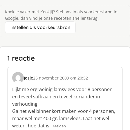
Kook je vaker met KookJij? Stel ons in als voorkeursbron in
Google, dan vind je onze recepten sneller terug.
Instellen als voorkeursbron
1 reactie
Josje
25 november 2009 om 20:52
s
c
Lijkt me erg weinig lamsvlees voor 8 personen
h
en teveel saffraan en teveel koriander in
r
verhouding.
e
Ga het wel binnenkort maken voor 4 personen,
e
f
maar wel met 400 gr. lamsvlees. Laat het wel
:
weten, hoe dat is.
Melden