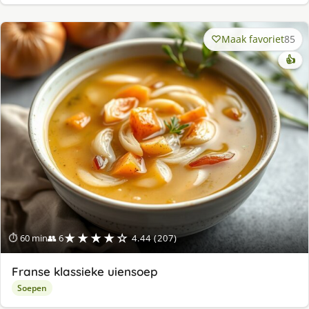
Maak favoriet
85
👍
★★★★☆
⏱ 60 min
👥 6
4.44 (207)
Franse klassieke uiensoep
Soepen