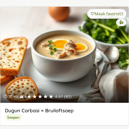
Maak favoriet
3
👍
★★★★★
⏱ 70 min
👥 4
4.61 (82)
Dugun Corbasi = Bruiloftsoep
Soepen