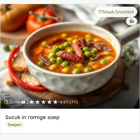
Maak favoriet
4
👍
★★★★★
⏱ 25 min
👥 2
4.61 (71)
Sucuk in romige soep
Soepen