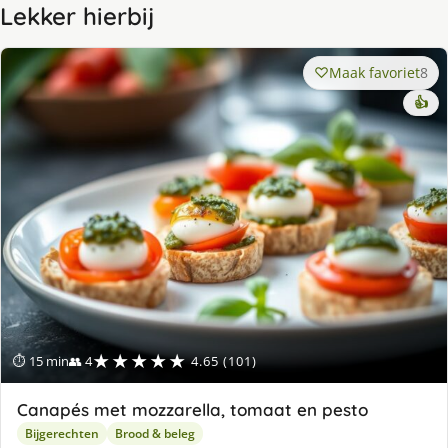
Lekker hierbij
Maak favoriet
8
👍
★★★★★
⏱ 15 min
👥 4
4.65 (101)
Canapés met mozzarella, tomaat en pesto
Bijgerechten
Brood & beleg