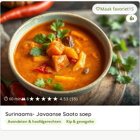
Maak favoriet
15
👍
★★★★★
⏱ 60 min
👥 6
4.53 (55)
Surinaams- Javaanse Saoto soep
Avondeten & hoofdgerechten
Kip & gevogelte