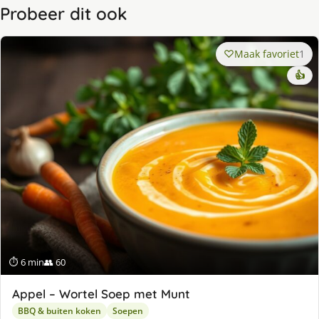
Probeer dit ook
Maak favoriet
1
👍
⏱ 6 min
👥 60
Appel – Wortel Soep met Munt
BBQ & buiten koken
Soepen