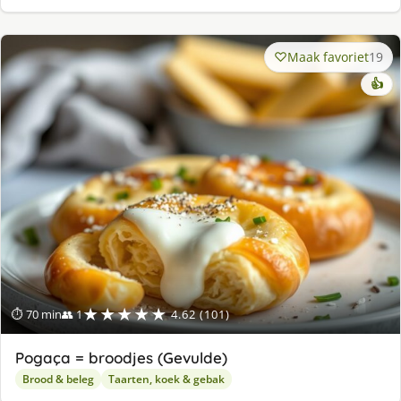
Maak favoriet
19
👍
★★★★★
⏱ 70 min
👥 1
4.62 (101)
Pogaça = broodjes (Gevulde)
Brood & beleg
Taarten, koek & gebak