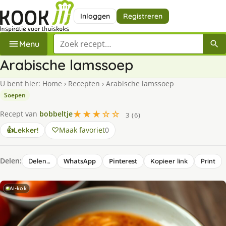
Inloggen
Registreren
Zoek een recept
Menu
Arabische lamssoep
U bent hier:
Home
›
Recepten
›
Arabische lamssoep
Soepen
★★★☆☆
Recept van
bobbeltje
3 (6)
Maak favoriet
0
👍
Lekker!
Delen:
WhatsApp
Pinterest
Delen…
Kopieer link
Print
AI-kok