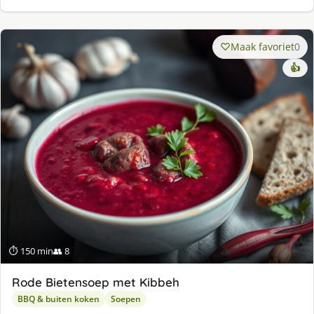
Maak favoriet
0
👍
⏱ 150 min
👥 8
Rode Bietensoep met Kibbeh
BBQ & buiten koken
Soepen