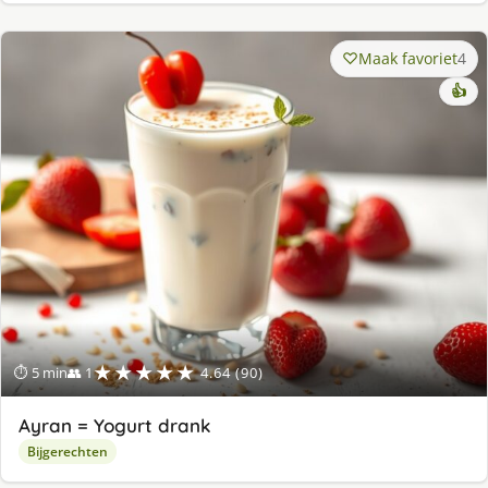
Maak favoriet
4
👍
★★★★★
⏱ 5 min
👥 1
4.64 (90)
Ayran = Yogurt drank
Bijgerechten