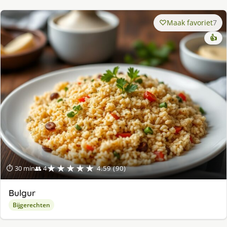
Maak favoriet
7
👍
★★★★★
⏱ 30 min
👥 4
4.59 (90)
Bulgur
Bijgerechten