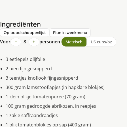
Ingrediënten
Op boodschappenlijst
Plan in weekmenu
−
+
Voor
8
personen
Metrisch
US cups/oz
3 eetlepels olijfolie
2 uien fijn gesnipperd
3 teentjes knoflook fijngesnipperd
300 gram lamsstooflapjes (in hapklare blokjes)
1 klein blikje tomatenpuree (70 gram)
100 gram gedroogde abrikozen, in reepjes
1 zakje saffraandraadjes
1 blik tomatenblokjes op sap (400 gram)