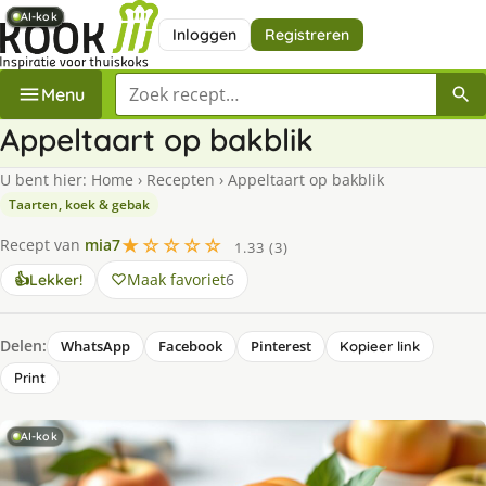
AI-kok
AI-kok
AI-kok
AI-kok
AI-kok
AI-kok
AI-kok
Inloggen
Registreren
Zoek een recept
Menu
Appeltaart op bakblik
U bent hier:
Home
›
Recepten
›
Appeltaart op bakblik
Taarten, koek & gebak
★☆☆☆☆
Recept van
mia7
1.33 (3)
Maak favoriet
6
👍
Lekker!
Delen:
WhatsApp
Facebook
Pinterest
Kopieer link
Print
AI-kok