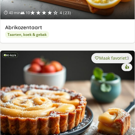
★★★★☆
⏱ 40 min
👥 10
4 (23)
Abrikozentaart
Taarten, koek & gebak
AI-kok
Maak favoriet
3
👍