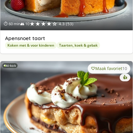
★★★★☆
⏱ 60 min
👥 10
4.3 (53)
Apensnoet taart
Koken met & voor kinderen
Taarten, koek & gebak
AI-kok
Maak favoriet
10
👍