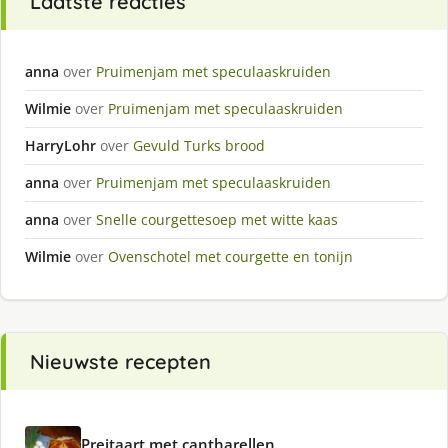
Laatste reacties
anna
over
Pruimenjam met speculaaskruiden
Wilmie
over
Pruimenjam met speculaaskruiden
HarryLohr
over
Gevuld Turks brood
anna
over
Pruimenjam met speculaaskruiden
anna
over
Snelle courgettesoep met witte kaas
Wilmie
over
Ovenschotel met courgette en tonijn
Nieuwste recepten
Preitaart met cantharellen