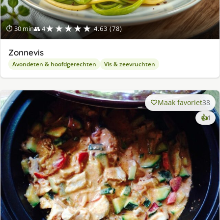
★★★★★
⏱ 30 min
👥 4
4.63 (78)
Zonnevis
Avondeten & hoofdgerechten
Vis & zeevruchten
Maak favoriet
38
ke
👍
1
lek
ge