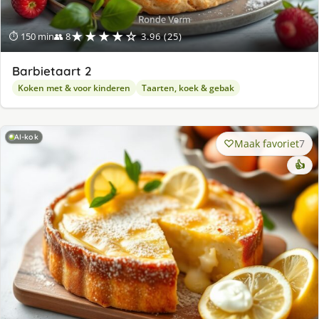
★★★★☆
⏱ 150 min
👥 8
3.96 (25)
Barbietaart 2
Koken met & voor kinderen
Taarten, koek & gebak
AI-kok
Maak favoriet
7
👍