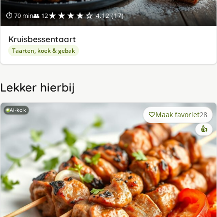
★★★★☆
⏱ 70 min
👥 12
4.12 (17)
Kruisbessentaart
Taarten, koek & gebak
Lekker hierbij
AI-kok
Maak favoriet
28
👍