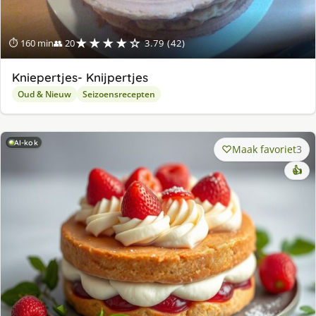
★★★★☆
⏱ 160 min
👥 20
3.79 (42)
Kniepertjes- Knijpertjes
Oud & Nieuw
Seizoensrecepten
AI-kok
Maak favoriet
3
👍