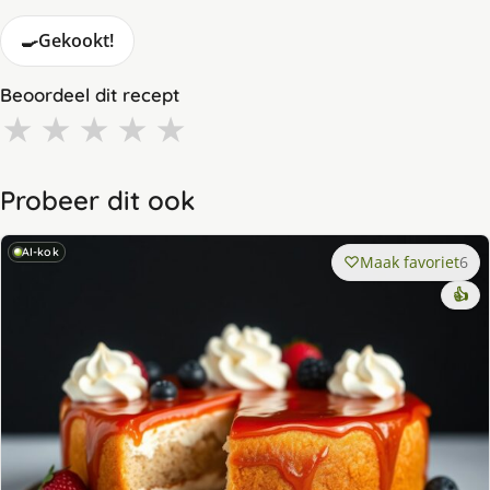
🍳
Gekookt!
Beoordeel dit recept
★
★
★
★
★
Probeer dit ook
AI-kok
Maak favoriet
6
👍