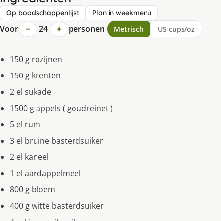
Op boodschappenlijst
Plan in weekmenu
−
+
Voor
24
personen
Metrisch
US cups/oz
150 g rozijnen
150 g krenten
2 el sukade
1500 g appels ( goudreinet )
5 el rum
3 el bruine basterdsuiker
2 el kaneel
1 el aardappelmeel
800 g bloem
400 g witte basterdsuiker