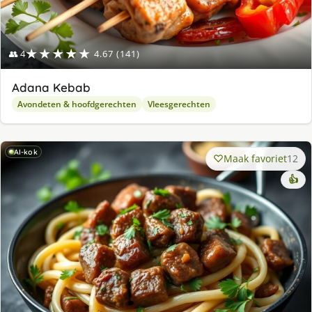
★★★★★
👥 4
4.67 (141)
Adana Kebab
Avondeten & hoofdgerechten
Vleesgerechten
AI-kok
Maak favoriet
12
👍