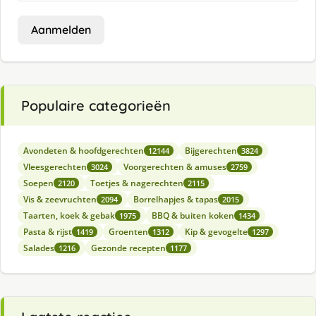
Aanmelden
Populaire categorieën
Avondeten & hoofdgerechten
Bijgerechten
12144
3824
Vleesgerechten
Voorgerechten & amuses
3024
2759
Soepen
Toetjes & nagerechten
2120
2115
Vis & zeevruchten
Borrelhapjes & tapas
2094
2015
Taarten, koek & gebak
BBQ & buiten koken
1975
1434
Pasta & rijst
Groenten
Kip & gevogelte
1419
1312
1297
Salades
Gezonde recepten
1216
1177