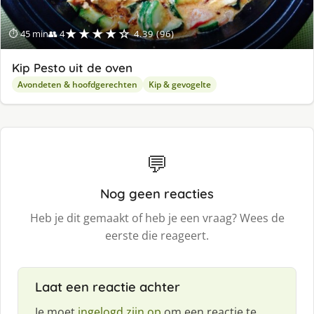
★★★★☆
⏱ 45 min
👥 4
4.39 (96)
Kip Pesto uit de oven
Avondeten & hoofdgerechten
Kip & gevogelte
💬
Nog geen reacties
Heb je dit gemaakt of heb je een vraag? Wees de
eerste die reageert.
Laat een reactie achter
Je moet
ingelogd zijn op
om een reactie te