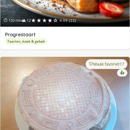
★★★★☆
⏱ 120 min
👥 12
4.09 (22)
Progrestaart
Taarten, koek & gebak
Maak favoriet
17
👍