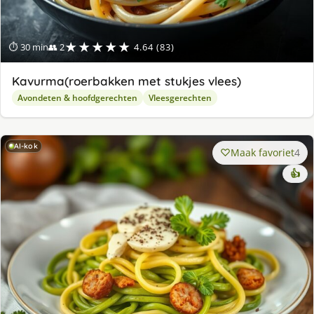
★★★★★
⏱ 30 min
👥 2
4.64 (83)
Kavurma(roerbakken met stukjes vlees)
Avondeten & hoofdgerechten
Vleesgerechten
AI-kok
Maak favoriet
4
👍