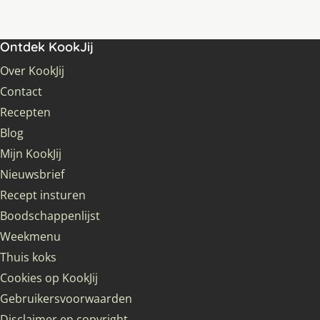
Ontdek KookJij
Over KookJij
Contact
Recepten
Blog
Mijn KookJij
Nieuwsbrief
Recept insturen
Boodschappenlijst
Weekmenu
Thuis koks
Cookies op KookJij
Gebruikersvoorwaarden
Disclaimer en copyright