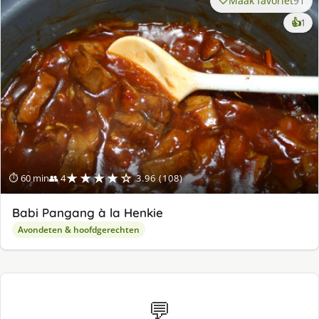
Maak favoriet
91
ke
👍
1
lek
ge
★★★★☆
⏱ 60 min
👥 4
3.96 (108)
Babi Pangang à la Henkie
Avondeten & hoofdgerechten
💬