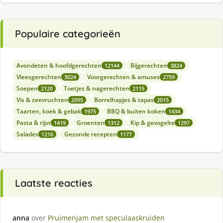
Populaire categorieën
Avondeten & hoofdgerechten
Bijgerechten
12144
3824
Vleesgerechten
Voorgerechten & amuses
3024
2759
Soepen
Toetjes & nagerechten
2120
2115
Vis & zeevruchten
Borrelhapjes & tapas
2095
2015
Taarten, koek & gebak
BBQ & buiten koken
1975
1434
Pasta & rijst
Groenten
Kip & gevogelte
1419
1312
1297
Salades
Gezonde recepten
1216
1177
Laatste reacties
anna
over
Pruimenjam met speculaaskruiden