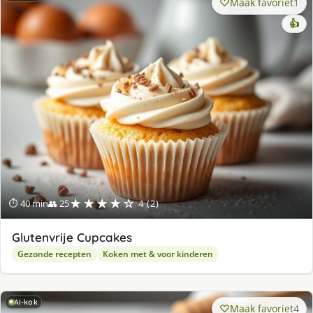
Maak favoriet
1
👍
★★★★☆
⏱ 40 min
👥 25
4 (2)
Glutenvrije Cupcakes
Gezonde recepten
Koken met & voor kinderen
AI-kok
Maak favoriet
4