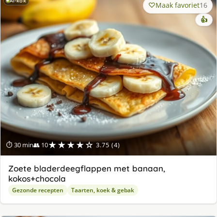
AI-kok
Maak favoriet
16
👍
★★★★☆
⏱ 30 min
👥 10
3.75 (4)
Zoete bladerdeegflappen met banaan,
kokos+chocola
Gezonde recepten
Taarten, koek & gebak