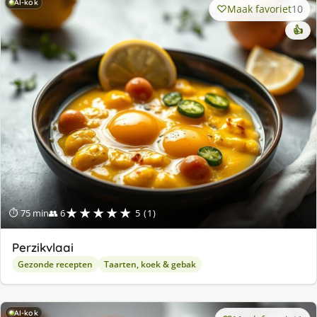
AI-kok
Maak favoriet
10
👍
★★★★★
⏱ 75 min
👥 6
5 (1)
Perzikvlaai
Gezonde recepten
Taarten, koek & gebak
AI-kok