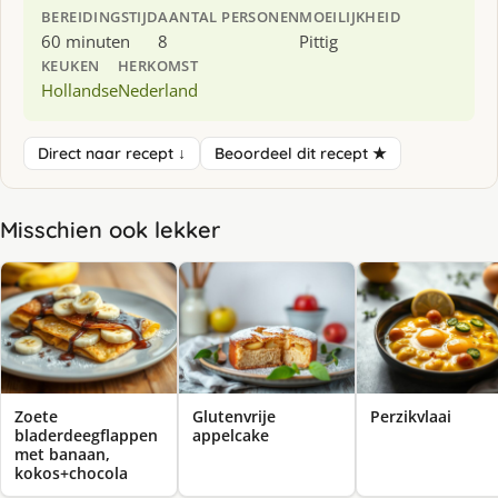
BEREIDINGSTIJD
AANTAL PERSONEN
MOEILIJKHEID
60 minuten
8
Pittig
KEUKEN
HERKOMST
Hollandse
Nederland
Direct naar recept ↓
Beoordeel dit recept ★
Misschien ook lekker
Zoete
Glutenvrije
Perzikvlaai
bladerdeegflappen
appelcake
met banaan,
kokos+chocola