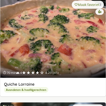
Maak favoriet
3
👍
★★★★☆
⏱ 70 min
👥 4
4.29 (45)
Quiche Lorraine
Avondeten & hoofdgerechten