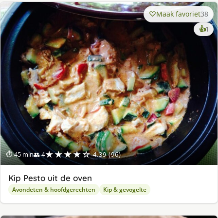
Maak favoriet
38
ke
👍
1
lek
ge
★★★★☆
⏱ 45 min
👥 4
4.39 (96)
Kip Pesto uit de oven
Avondeten & hoofdgerechten
Kip & gevogelte