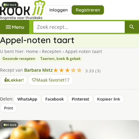
AI-kok
AI-kok
AI-kok
AI-kok
AI-kok
AI-kok
Inloggen
Registreren
Zoek een recept
Menu
Appel-noten taart
U bent hier:
Home
›
Recepten
›
Appel-noten taart
Gezonde recepten
Taarten, koek & gebak
★★★☆☆
Recept van
Barbara Metz
3.33 (3)
Maak favoriet
17
👍
Lekker!
Delen:
WhatsApp
Facebook
Pinterest
Kopieer link
Print
AI-kok