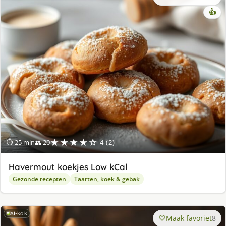
👍
★★★★☆
⏱ 25 min
👥 20
4 (2)
Havermout koekjes Low kCal
Gezonde recepten
Taarten, koek & gebak
AI-kok
Maak favoriet
8