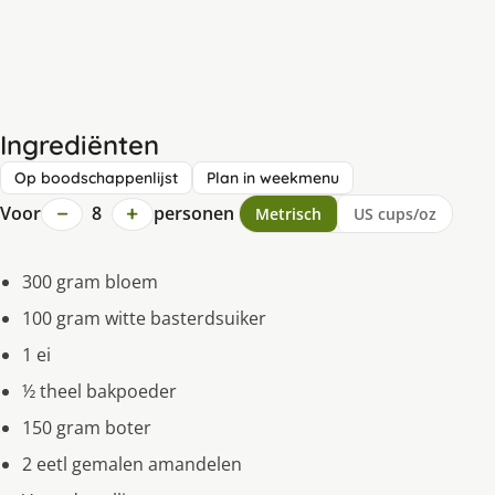
Ingrediënten
Op boodschappenlijst
Plan in weekmenu
−
+
Voor
8
personen
Metrisch
US cups/oz
300 gram bloem
100 gram witte basterdsuiker
1 ei
½ theel bakpoeder
150 gram boter
2 eetl gemalen amandelen