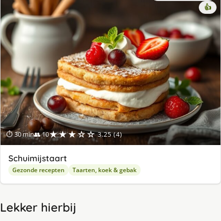
👍
★★★☆☆
⏱ 30 min
👥 10
3.25 (4)
Schuimijstaart
Gezonde recepten
Taarten, koek & gebak
Lekker hierbij