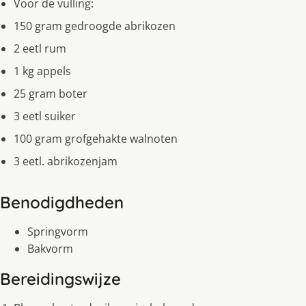
Voor de vulling:
150 gram gedroogde abrikozen
2 eetl rum
1 kg appels
25 gram boter
3 eetl suiker
100 gram grofgehakte walnoten
3 eetl. abrikozenjam
Benodigdheden
Springvorm
Bakvorm
Bereidingswijze