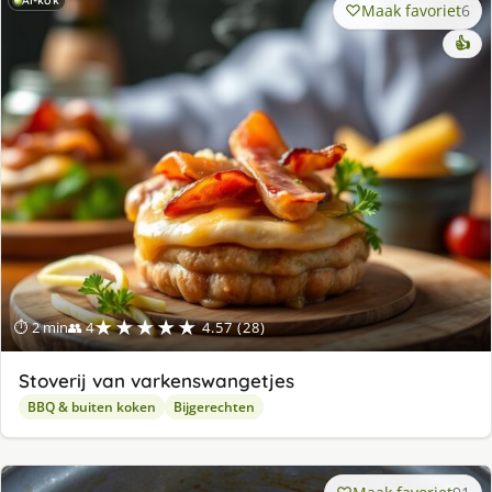
AI-kok
Maak favoriet
6
👍
★★★★★
⏱ 2 min
👥 4
4.57 (28)
Stoverij van varkenswangetjes
BBQ & buiten koken
Bijgerechten