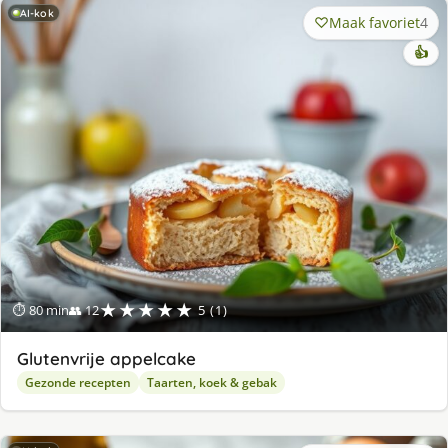
AI-kok
Maak favoriet
4
👍
★★★★★
⏱ 80 min
👥 12
5 (1)
Glutenvrije appelcake
Gezonde recepten
Taarten, koek & gebak